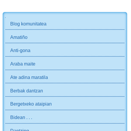
NABIGAZIOA
Blog komunitatea
Amatiño
Anti-gona
Araba maite
Ate adina maratila
Berbak dantzan
Bergetxeko ataipian
Bidean . . .
Dantzing