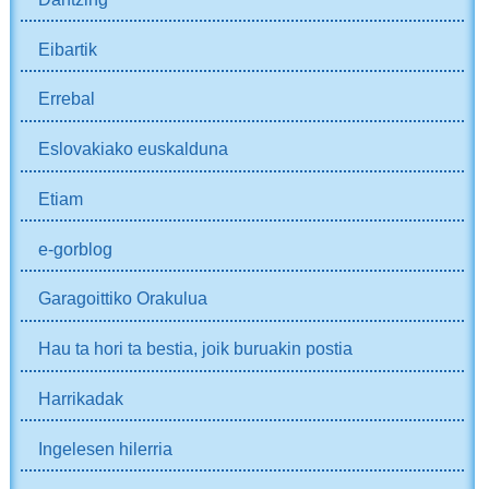
Eibartik
Errebal
Eslovakiako euskalduna
Etiam
e-gorblog
Garagoittiko Orakulua
Hau ta hori ta bestia, joik buruakin postia
Harrikadak
Ingelesen hilerria