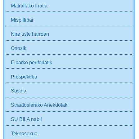
Matrallako Irratia
Mispillibar
Nire uste harroan
Ortozik
Eibarko periferiatik
Prospektiba
Sosola
Straatosferako Anekdotak
SU BILA nabil
Teknosexua