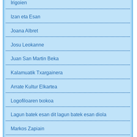
Irigoien
Izan eta Esan
Joana Albret
Josu Leokanne
Juan San Martin Beka
Kalamuatik Txargainera
Arrate Kultur Elkartea
Logofiloaren txokoa
Lagun batek esan dit lagun batek esan diola
Markos Zapiain