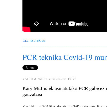
Erantzunik ez
PCR teknika Covid-19 munt
ASIER ARREGI
2026/06/08 12:25
Kary Mullis-ek asmatutako PCR gabe ezin
gauzatzea
Kary Mullis 2019ko abuztuan "hil" egin zen. Bizi