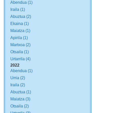
Abendua
(1)
Iraila
(1)
Abuztua
(2)
Ekaina
(1)
Maiatza
(1)
Apirila
(1)
Martxoa
(2)
Otsaila
(1)
Urtarrila
(4)
2022
Abendua
(1)
Urria
(2)
Iraila
(2)
Abuztua
(1)
Maiatza
(3)
Otsaila
(2)