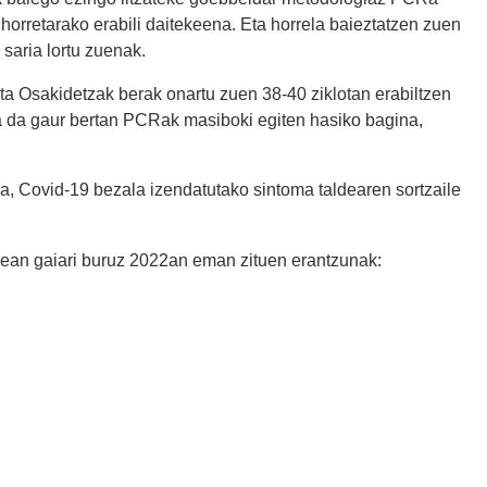
 horretarako erabili daitekeena. Eta horrela baieztatzen zuen
saria lortu zuenak.
(eta Osakidetzak berak onartu zuen 38-40 ziklotan erabiltzen
a da gaur bertan PCRak masiboki egiten hasiko bagina,
a, Covid-19 bezala izendatutako sintoma taldearen sortzaile
ean gaiari buruz 2022an eman zituen erantzunak: