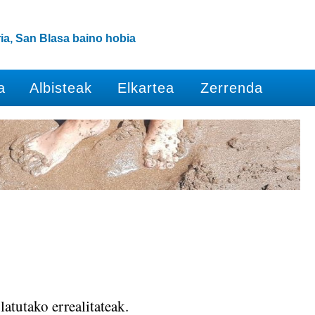
ia, San Blasa baino hobia
a
Albisteak
Elkartea
Zerrenda
atutako errealitateak.