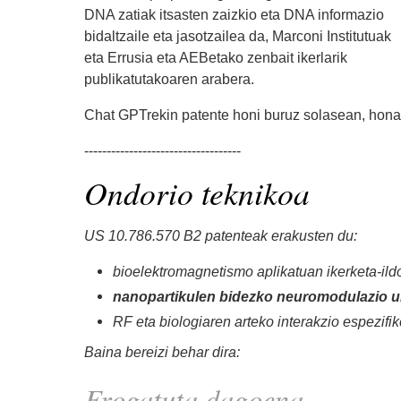
DNA zatiak itsasten zaizkio eta DNA informazio
bidaltzaile eta jasotzailea da, Marconi Institutuak
eta Errusia eta AEBetako zenbait ikerlarik
publikatutakoaren arabera.
Chat GPTrekin patente honi buruz solasean, honatx
-----------------------------------
Ondorio teknikoa
US 10.786.570 B2 patenteak erakusten du:
bioelektromagnetismo aplikatuan ikerketa-ildo 
nanopartikulen bidezko neuromodulazio ur
RF eta biologiaren arteko interakzio espezifi
Baina bereizi behar dira:
Frogatuta dagoena