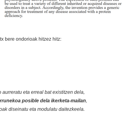
 bere ondorioak hitzez hitz:
aurreratu eta erreal bat existitzen dela,
runekoa posible dela ikerketa-mailan
,
koak diseinatu eta modulatu daitezkeela.