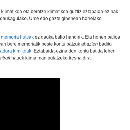
 klimatikoa eta berotze klimatikoa guztiz eztabaida-ezinak
ia daukagulako. Ume edo gazte ginenean horrelako
 memoria hutsak
ez dauka balio handirik. Eta honen balioa
ean bere memoriatik beste kontu batzuk
ahazten
baditu
kadura kimikoak
. Eztabaida-ezina den kontu bat da lehen
trail
hauek klima manipulatzeko tresna dira.