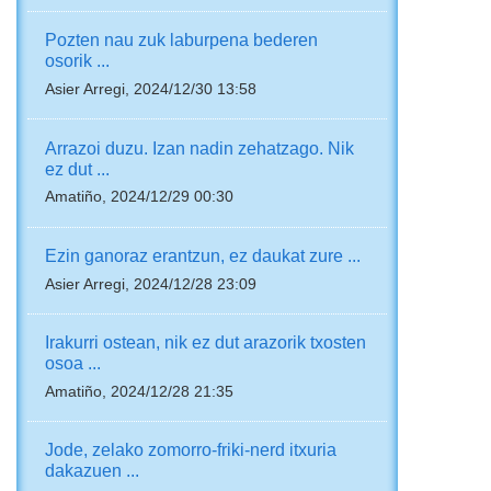
Pozten nau zuk laburpena bederen
osorik ...
Asier Arregi, 2024/12/30 13:58
Arrazoi duzu. Izan nadin zehatzago. Nik
ez dut ...
Amatiño, 2024/12/29 00:30
Ezin ganoraz erantzun, ez daukat zure ...
Asier Arregi, 2024/12/28 23:09
Irakurri ostean, nik ez dut arazorik txosten
osoa ...
Amatiño, 2024/12/28 21:35
Jode, zelako zomorro-friki-nerd itxuria
dakazuen ...