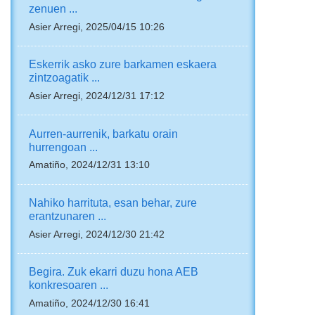
zenuen ...
Asier Arregi, 2025/04/15 10:26
Eskerrik asko zure barkamen eskaera
zintzoagatik ...
Asier Arregi, 2024/12/31 17:12
Aurren-aurrenik, barkatu orain
hurrengoan ...
Amatiño, 2024/12/31 13:10
Nahiko harrituta, esan behar, zure
erantzunaren ...
Asier Arregi, 2024/12/30 21:42
Begira. Zuk ekarri duzu hona AEB
konkresoaren ...
Amatiño, 2024/12/30 16:41