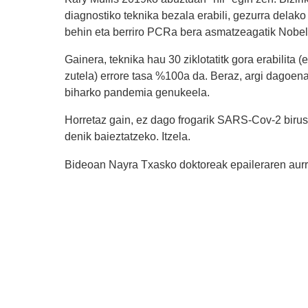
diagnostiko teknika bezala erabili, gezurra delako
behin eta berriro PCRa bera asmatzeagatik Nobel 
Gainera, teknika hau 30 ziklotatitk gora erabilita 
zutela) errore tasa %100a da. Beraz, argi dagoen
biharko pandemia genukeela.
Horretaz gain, ez dago frogarik SARS-Cov-2 birus
denik baieztatzeko. Itzela.
Bideoan Nayra Txasko doktoreak epaileraren aurr