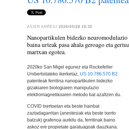
ASIER ARREGI
2026/05/28 18:30
Nanopartikulen bidezko neuromodulazio e
baina urteak pasa ahala geroago eta gertu
martxan egotea.
2020ko San Migel egunez eta Rockefeller
Unibertsitateko ikerketaz,
US 10.786.570 B2
patenteak ferritina nanopartikulen bidezko
gizakiaren biologiaren manipulazio
elektromagnetikoaren metodo bat azaltzen du.
COVID txertoetan eta beste hainbat
zaztadagarritan (anestesiak eta beste txerto
batzuk) grafenoa aurkitu da, ferritinak baino
askoz ere propietate garatuagoak dauzkana.