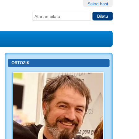
Saioa hasi
Bilatu atarian
Bilaketa
aurreratua…
ORTOZIK