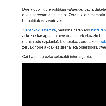
Duela gutxi, gure politikari
influencer
bati aldaketa
direla sareetan entzun diot. Zergatik, eta memor
beroaldiak ez zeudelako.
Zientifikoki aztertuta
, pertsona baten edo
batzuren
askoz eskasagoa da pertsona horrek ekuazio ber
(nahita edo ezjakinki). Esaterako, zeruetako
lerro
zeruak horrelakoak ez zirena, eta objektiboki,
chem
Gai hauei buruzko solasaldi interesgarria: