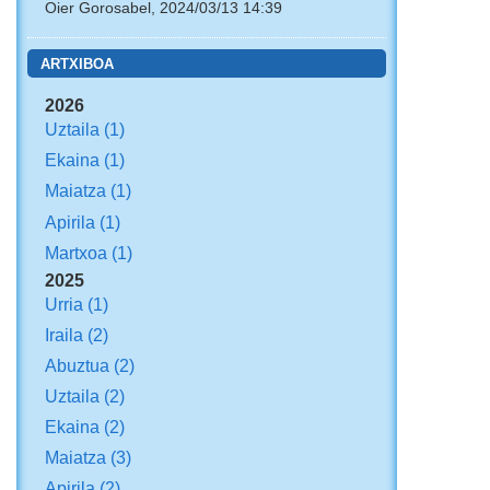
Oier Gorosabel, 2024/03/13 14:39
ARTXIBOA
2026
Uztaila
(1)
Ekaina
(1)
Maiatza
(1)
Apirila
(1)
Martxoa
(1)
2025
Urria
(1)
Iraila
(2)
Abuztua
(2)
Uztaila
(2)
Ekaina
(2)
Maiatza
(3)
Apirila
(2)