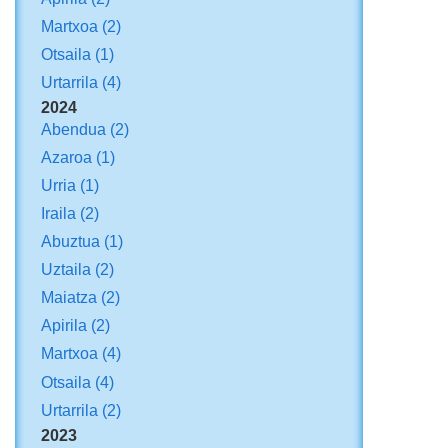
Martxoa
(2)
Otsaila
(1)
Urtarrila
(4)
2024
Abendua
(2)
Azaroa
(1)
Urria
(1)
Iraila
(2)
Abuztua
(1)
Uztaila
(2)
Maiatza
(2)
Apirila
(2)
Martxoa
(4)
Otsaila
(4)
Urtarrila
(2)
2023