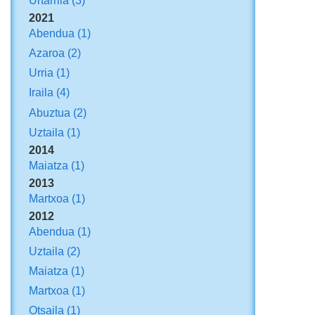
Urtarrila
(3)
2021
Abendua
(1)
Azaroa
(2)
Urria
(1)
Iraila
(4)
Abuztua
(2)
Uztaila
(1)
2014
Maiatza
(1)
2013
Martxoa
(1)
2012
Abendua
(1)
Uztaila
(2)
Maiatza
(1)
Martxoa
(1)
Otsaila
(1)