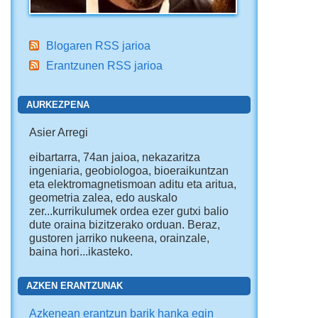
Blogaren RSS jarioa
Erantzunen RSS jarioa
AURKEZPENA
Asier Arregi
eibartarra, 74an jaioa, nekazaritza
ingeniaria, geobiologoa, bioeraikuntzan
eta elektromagnetismoan aditu eta aritua,
geometria zalea, edo auskalo
zer...kurrikulumek ordea ezer gutxi balio
dute oraina bizitzerako orduan. Beraz,
gustoren jarriko nukeena, orainzale,
baina hori...ikasteko.
AZKEN ERANTZUNAK
Azkenean erantzun barik hanka egin