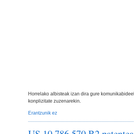
Horrelako albisteak izan dira gure komunikabideek 
konplizitate zuzenarekin.
Erantzunik ez
US 10.786.570 B2 patentea