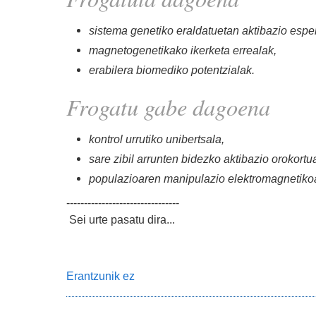
sistema genetiko eraldatuetan aktibazio espe
magnetogenetikako ikerketa errealak,
erabilera biomediko potentzialak.
Frogatu gabe dagoena
kontrol urrutiko unibertsala,
sare zibil arrunten bidezko aktibazio orokortu
populazioaren manipulazio elektromagnetiko
--------------------------------
Sei urte pasatu dira...
Erantzunik ez