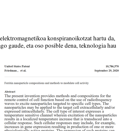
lektromagnetikoa konspiranoikotzat hartu da,
ago gaude, eta oso posible dena, teknologia hau