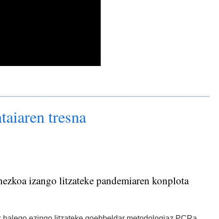
aiaren tresna
ezkoa izango litzateke pandemiaren konplota
rik balego ezingo litzateke goebbeldar metodologiaz PCRa