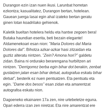
Durangon ezin izan nuen ikusi. Larunbat horretan
ezkontza; kasualitatez, Durangon bertan, hotelean.
Gauean juerga lasai egin ahal izateko bertan geratu
ginen lotan koadrilako gehienok.
Kaletik bueltan hotelera heldu eta hantxe zegoen bera!
Butaka haundian eserita, beti bezain elegante!
Aldamenekoari esan nion:
"Maria Dolores da! Maria
Dolores da!"
. Bihotza azkar-azkar hasi zitzaidan eta
guztiz alteratu nintzen.
"Zein? Amona hori?"
galdetu
zidan. Baina ni ordurako berarengana hurbiltzen ari
nintzen.
"Derrigorrez berba egin bihar dot berakin, zenbat
gustatzen jatan esan bihar detsat, autografua eskatu bihar
detsat"
, besterik ez nuen pentsatzen. Eta pentsatu eta
egin.
"Dame dos besos"
esan zidan eta amarentzat
autografoa eskatu nion.
Dagoeneko ekainaren 17a zen, nire urtebetetze eguna.
Opari ederra izan zen niretzat. Eta nire amarentzat ere