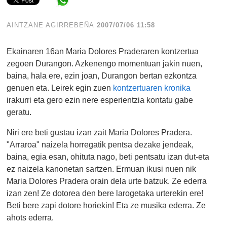
Share in WhatsApp
AINTZANE AGIRREBEÑA
2007/07/06 11:58
Ekainaren 16an Maria Dolores Praderaren kontzertua
zegoen Durangon. Azkenengo momentuan jakin nuen,
baina, hala ere, ezin joan, Durangon bertan ezkontza
genuen eta. Leirek egin zuen
kontzertuaren kronika
irakurri eta gero ezin nere esperientzia kontatu gabe
geratu.
Niri ere beti gustau izan zait Maria Dolores Pradera.
"Arraroa" naizela horregatik pentsa dezake jendeak,
baina, egia esan, ohituta nago, beti pentsatu izan dut-eta
ez naizela kanonetan sartzen. Ermuan ikusi nuen nik
Maria Dolores Pradera orain dela urte batzuk. Ze ederra
izan zen! Ze dotorea den bere larogetaka urterekin ere!
Beti bere zapi dotore horiekin! Eta ze musika ederra. Ze
ahots ederra.