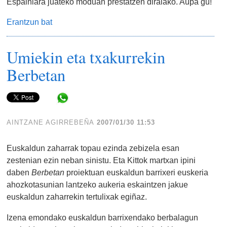
Espainiara juateko moduan prestatzen diralako. Aupa gu!
Erantzun bat
Umiekin eta txakurrekin
Berbetan
Share in WhatsApp
AINTZANE AGIRREBEÑA
2007/01/30 11:53
Euskaldun zaharrak topau ezinda zebizela esan
zestenian ezin neban sinistu. Eta Kittok martxan ipini
daben
Berbetan
proiektuan euskaldun barrixeri euskeria
ahozkotasunian lantzeko aukeria eskaintzen jakue
euskaldun zaharrekin tertulixak egiñaz.
Izena emondako euskaldun barrixendako berbalagun