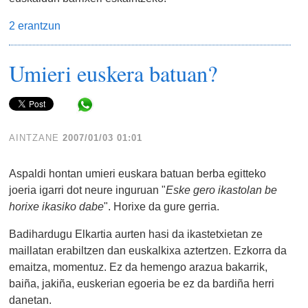
2 erantzun
Umieri euskera batuan?
Share in WhatsApp
AINTZANE
2007/01/03 01:01
Aspaldi hontan umieri euskara batuan berba egitteko
joeria igarri dot neure inguruan "
Eske gero ikastolan be
horixe ikasiko dabe
". Horixe da gure gerria.
Badihardugu Elkartia aurten hasi da ikastetxietan ze
maillatan erabiltzen dan euskalkixa aztertzen. Ezkorra da
emaitza, momentuz. Ez da hemengo arazua bakarrik,
baiña, jakiña, euskerian egoeria be ez da bardiña herri
danetan.