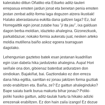
kaleratuko dittun Oñatiko eta Eibarko aditz-tauleri
errepasua emoten jardun jonat eta benetan penia emoten
jestan zenbat aditz-forma laga doguzen atzera ikustiak!
Halako aberastasuna eukitta dana galtzen laga? Ez, ba!
Horregaittik egin jonat zutabe hau "
ji tta jau
", ixa galduan
dagon berba-moldian, idazteko ahalegina. Gizonezkuok,
parkatidazue; nokako formia aukeratu juat, nesken arteko
moldia mutillena baiño askoz egoera txarraguan
dagolako.
Lehengunian gaztetxo batek esan jestanan kuadrillan
egin izan dabela hika jardutzeko ahalegina. Aupa! Hori
seiñale ona don, gitxienaz batenbat arduratzen don
oindiokan. Bajakiñat, bai. Gaztiondako ez don erreza
dana hika egittia, sarrittan ez jonau jakitzen forma guztiak
ondo erabiltzen eta. Baiña, ze? Ez gaittun ahaleginduko?
Bape saiatu barik burua makurtu bihar jonau? Poliki-
poliki hasiko gaittun, aditz-taulak hartu ta hikako adizki
errezenak erabiltzen. Ez don hain zaila izango! Ez dozue