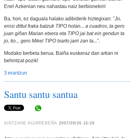
Ene! Azkenian neu nahastau naiz berbionekin!
Ba, hori, ez daguala halako adibiderik hiztegixan: "
Jo,
erosi dittut fraka batzuk TIPO holan
...
a cuadros
,
ta gero
juan giñan Marian etxera eta TIPO jai bat ein gendun ta
jo, tio
...
gero Mikel TIPO txarto jarri zan ta...
".
Modako berbeta berua. Baiña euskeraz dan artian ni
behintzat pozik!
3 erantzun
Santu santu santua
Share in WhatsApp
AINTZANE AGIRREBEÑA
2007/09/26 16:28