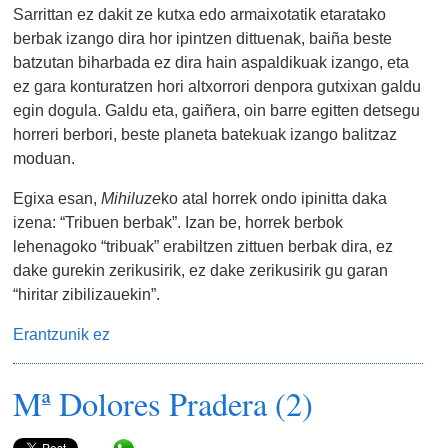
Sarrittan ez dakit ze kutxa edo armaixotatik etaratako
berbak izango dira hor ipintzen dittuenak, baiña beste
batzutan biharbada ez dira hain aspaldikuak izango, eta
ez gara konturatzen hori altxorrori denpora gutxixan galdu
egin dogula. Galdu eta, gaiñera, oin barre egitten detsegu
horreri berbori, beste planeta batekuak izango balitzaz
moduan.
Egixa esan,
Mihiluze
ko atal horrek ondo ipinitta daka
izena: “Tribuen berbak”. Izan be, horrek berbok
lehenagoko “tribuak” erabiltzen zittuen berbak dira, ez
dake gurekin zerikusirik, ez dake zerikusirik gu garan
“hiritar zibilizauekin”.
Erantzunik ez
Mª Dolores Pradera (2)