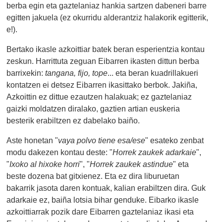
berba egin eta gaztelaniaz hankia sartzen dabeneri barre
egitten jakuela (ez okurridu alderantziz halakorik egitterik,
e!).
Bertako ikasle azkoittiar batek beran esperientzia kontau
zeskun. Harrittuta zeguan Eibarren ikasten dittun berba
barrixekin:
tangana, fijo, tope
... eta beran kuadrillakueri
kontatzen ei detsez Eibarren ikasittako berbok. Jakiña,
Azkoittin ez dittue ezautzen halakuak; ez gaztelaniaz
gaizki moldatzen diralako, gaztien artian euskeria
besterik erabiltzen ez dabelako baiño.
Aste honetan "
vaya polvo tiene esa/ese
" esateko zenbat
modu dakezen kontau deste: "
Horrek zaukek adarkaie
",
"
Ixoko al hixoke horri
", "
Horrek zaukek astindue
" eta
beste dozena bat gitxienez. Eta ez dira liburuetan
bakarrik jasota daren kontuak, kalian erabiltzen dira. Guk
adarkaie ez, baiña lotsia bihar genduke. Eibarko ikasle
azkoittiarrak pozik dare Eibarren gaztelaniaz ikasi eta