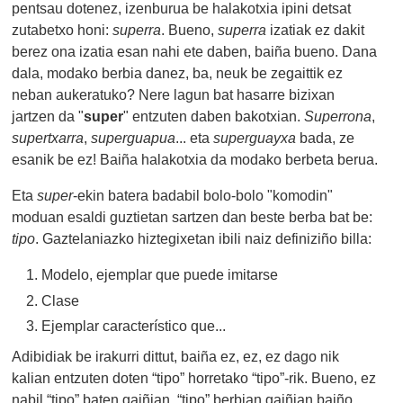
pentsau dotenez, izenburua be halakotxia ipini detsat
zutabetxo honi:
superra
. Bueno,
superra
izatiak ez dakit
berez ona izatia esan nahi ete daben, baiña bueno. Dana
dala, modako berbia danez, ba, neuk be zegaittik ez
neban aukeratuko? Nere lagun bat hasarre bizixan
jartzen da "
super
" entzuten daben bakotxian.
Superrona
,
supertxarra
,
superguapua
... eta
superguayxa
bada, ze
esanik be ez! Baiña halakotxia da modako berbeta berua.
Eta
super
-ekin batera badabil bolo-bolo "komodin"
moduan esaldi guztietan sartzen dan beste berba bat be:
tipo
. Gaztelaniazko hiztegixetan ibili naiz definiziño billa:
Modelo, ejemplar que puede imitarse
Clase
Ejemplar característico que...
Adibidiak be irakurri dittut, baiña ez, ez, ez dago nik
kalian entzuten doten “tipo” horretako “tipo”-rik. Bueno, ez
nabil “tipo” baten gaiñian, “tipo” berbian gaiñian baiño.