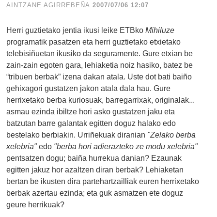
AINTZANE AGIRREBEÑA
2007/07/06 12:07
Herri guztietako jentia ikusi leike ETBko
Mihiluze
programatik pasatzen eta herri guztietako etxietako
telebisiñuetan ikusiko da seguramente. Gure etxian be
zain-zain egoten gara, lehiaketia noiz hasiko, batez be
“tribuen berbak” izena dakan atala. Uste dot bati baiño
gehixagori gustatzen jakon atala dala hau. Gure
herrixetako berba kuriosuak, barregarrixak, originalak...
asmau ezinda ibiltze hori asko gustatzen jaku eta
batzutan barre galantak egitten doguz halako edo
bestelako berbiakin. Urriñekuak diranian
"Zelako berba
xelebria"
edo
"berba hori adierazteko ze modu xelebria"
pentsatzen dogu; baiña hurrekua danian? Ezaunak
egitten jakuz hor azaltzen diran berbak? Lehiaketan
bertan be ikusten dira partehartzailliak euren herrixetako
berbak azertau ezinda; eta guk asmatzen ete doguz
geure herrikuak?