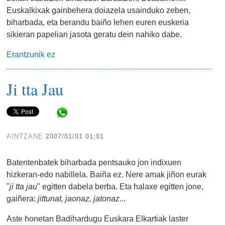
Euskalkixak gainbehera doiazela usainduko zeben,
biharbada, eta berandu baiño lehen euren euskeria
sikieran papelian jasota geratu dein nahiko dabe.
Erantzunik ez
Ji tta Jau
Share in WhatsApp
AINTZANE
2007/01/01 01:01
Batentenbatek biharbada pentsauko jon indixuen
hizkeran-edo nabillela. Baiña ez. Nere amak jiñon eurak
"
ji tta jau
" egitten dabela berba. Eta halaxe egitten jone,
gaiñera:
jittunat, jaonaz, jatonaz
...
Aste honetan Badihardugu Euskara Elkartiak laster