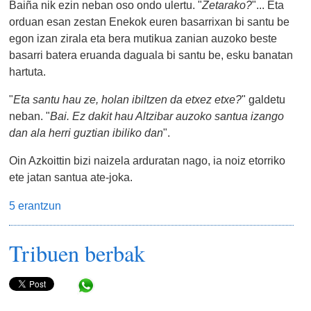
Baiña nik ezin neban oso ondo ulertu. "
Zetarako?
"... Eta
orduan esan zestan Enekok euren basarrixan bi santu be
egon izan zirala eta bera mutikua zanian auzoko beste
basarri batera eruanda daguala bi santu be, esku banatan
hartuta.
"
Eta santu hau ze, holan ibiltzen da etxez etxe?
" galdetu
neban. "
Bai. Ez dakit hau Altzibar auzoko santua izango
dan ala herri guztian ibiliko dan
".
Oin Azkoittin bizi naizela arduratan nago, ia noiz etorriko
ete jatan santua ate-joka.
5 erantzun
Tribuen berbak
Share in WhatsApp