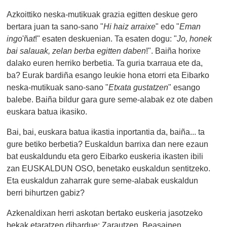
Azkoittiko neska-mutikuak grazia egitten deskue gero
bertara juan ta sano-sano "
Hi haiz arraixe
" edo "
Eman
ingo
'ñ
at
!" esaten deskuenian. Ta esaten dogu: "
Jo, honek
bai salauak, zelan berba egitten daben
!". Baiña horixe
dalako euren herriko berbetia. Ta guria txarraua ete da,
ba? Eurak bardiña esango leukie hona etorri eta Eibarko
neska-mutikuak sano-sano "
Etxata gustatzen
" esango
balebe. Baiña bildur gara gure seme-alabak ez ote daben
euskara batua ikasiko.
Bai, bai, euskara batua ikastia inportantia da, baiña... ta
gure betiko berbetia? Euskaldun barrixa dan nere ezaun
bat euskaldundu eta gero Eibarko euskeria ikasten ibili
zan EUSKALDUN OSO, benetako euskaldun sentitzeko.
Eta euskaldun zaharrak gure seme-alabak euskaldun
berri bihurtzen gabiz?
Azkenaldixan herri askotan bertako euskeria jasotzeko
bekak etaratzen dihardue: Zarautzen, Beasainen...