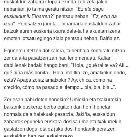
euskaldun zaharrak topau ezinda zebizela jakin
nebanian, jo ta ma geratu nitzan. "
Ez ete dago
euskaldunik Eibarren
?" pentsau neban, "
Ez, ezin da
izan
". Pentsatzen jarri ta... biharbada euskaldun zahar
batzuk euren euskeria txarra dala-ta halakuetan izena
emoten lotsatu egingo ziala pentsau neban. Baiña ez.
Egunero urtetzen dot kalera, ta berihala konturatu nitzan
zer dala-ta pasatzen zan hau fenomenuau. Kalian
dabillenak badaki hango barri. "Hola, ¿qué tal te va? Aii...
qué niña más bonita... Hola, maittia, ze, amatxokin ondo,
ezta? Apapa zoiaz amatxokin? Ay, chica, cómo ha
crecido, cómo ha pasado el tiempo... bla, bla, bla...".
Zer esan nahi doten honekin? Umiekin eta txakurrekin
bakarrik euskeraz berba egitten dan herri honetan
normala dala halakuak pasatzia. Jakiña, euskaldun
zaharrok eguneko euskara-dosisa ume eta txakurrekin
gastatzen dogu, eta ez jaku dosi hondarrik geratzen
euskaldun barrixeri eskaintzeko.