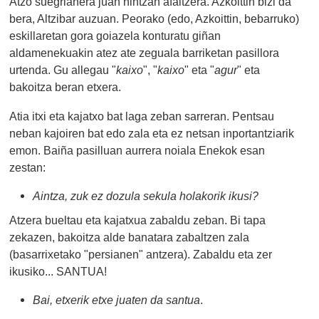
Atzo suegrianera juan nintzan afaltzera. Azkoittin bizi da
bera, Altzibar auzuan. Peorako (edo, Azkoittin, bebarruko)
eskillaretan gora goiazela konturatu giñan
aldamenekuakin atez ate zeguala barriketan pasillora
urtenda. Gu allegau "
kaixo
", "
kaixo
" eta "
agur
" eta
bakoitza beran etxera.
Atia itxi eta kajatxo bat laga zeban sarreran. Pentsau
neban kajoiren bat edo zala eta ez netsan inportantziarik
emon. Baiña pasilluan aurrera noiala Enekok esan
zestan:
Aintza, zuk ez dozula sekula holakorik ikusi?
Atzera bueltau eta kajatxua zabaldu zeban. Bi tapa
zekazen, bakoitza alde banatara zabaltzen zala
(basarrixetako "persianen" antzera). Zabaldu eta zer
ikusiko... SANTUA!
Bai, etxerik etxe juaten da santua
.