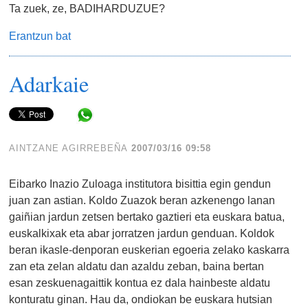
Ta zuek, ze, BADIHARDUZUE?
Erantzun bat
Adarkaie
Share in WhatsApp
AINTZANE AGIRREBEÑA
2007/03/16 09:58
Eibarko Inazio Zuloaga institutora bisittia egin gendun
juan zan astian. Koldo Zuazok beran azkenengo lanan
gaiñian jardun zetsen bertako gaztieri eta euskara batua,
euskalkixak eta abar jorratzen jardun genduan. Koldok
beran ikasle-denporan euskerian egoeria zelako kaskarra
zan eta zelan aldatu dan azaldu zeban, baina bertan
esan zeskuenagaittik kontua ez dala hainbeste aldatu
konturatu ginan. Hau da, ondiokan be euskara hutsian