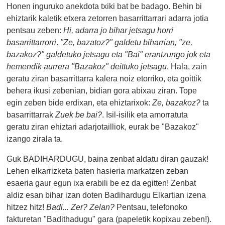
Honen inguruko anekdota txiki bat be badago. Behin bi
ehiztarik kaletik etxera zetorren basarrittarrari adarra jotia
pentsau zeben:
Hi, adarra jo bihar jetsagu horri
basarrittarrorri
.
"Ze, bazatoz?" galdetu biharrian, "ze,
bazakoz?" galdetuko jetsagu eta "Bai" erantzungo jok eta
hemendik aurrera "Bazakoz" deittuko jetsagu
. Hala, zain
geratu ziran basarrittarra kalera noiz etorriko, eta goittik
behera ikusi zebenian, bidian gora abixau ziran. Tope
egin zeben bide erdixan, eta ehiztarixok:
Ze, bazakoz?
ta
basarrittarrak
Zuek be bai?
. Isil-isilik eta amorratuta
geratu ziran ehiztari adarjotailliok, eurak be "Bazakoz"
izango zirala ta.
Guk BADIHARDUGU, baina zenbat aldatu diran gauzak!
Lehen elkarrizketa baten hasieria markatzen zeban
esaeria gaur egun ixa erabili be ez da egitten! Zenbat
aldiz esan bihar izan doten Badihardugu Elkartian izena
hitzez hitz!
Badi... Zer? Zelan?
Pentsau, telefonoko
fakturetan "Badithadugu" gara (papeletik kopixau zeben!).