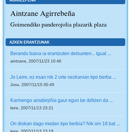
AURKEZPENA
Aintzane Agirrebeña
Goimendiko panderojolia plazarik plaza
AZKEN ERANTZUNAK
Berandu baina ia erantzuten detsueten... Igual ...
aintzane, 2007/11/23 10:46
Jo Leire, ez esan nik 2 urte nezkanian tipo berba ...
Josu, 2007/11/15 00:49
Karmengo amabirjiñia gaur egun be ibiltzen da ...
leire, 2007/11/13 23:21
On diokan dago modan tipo berbia? Nik oin 18 bat ...
leire, 2007/11/13 23:19