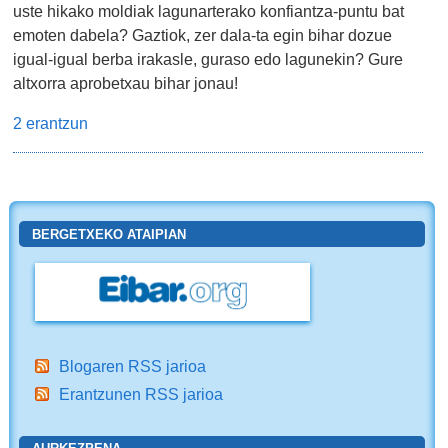
uste hikako moldiak lagunarterako konfiantza-puntu bat
emoten dabela? Gaztiok, zer dala-ta egin bihar dozue
igual-igual berba irakasle, guraso edo lagunekin? Gure
altxorra aprobetxau bihar jonau!
2 erantzun
BERGETXEKO ATAIPIAN
Blogaren RSS jarioa
Erantzunen RSS jarioa