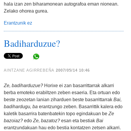
hala izan zen biharamonean autografoa eman nionean.
Zelako ohorea gurea.
Erantzunik ez
Badiharduzue?
Share in WhatsApp
AINTZANE AGIRREBEÑA
2007/05/14 10:46
Ze, badiharduzue?
Horixe ei zan basarrittarrak alkarri
berba emoteko erabiltzen zeben esaeria. Eta ortuan edo
beste zeozetan lanian ziharduen beste basarrittarrak
Bai,
badihardugu, ba
erantzungo zeben. Basarrittik kalera edo
kaletik basarrira batenbatekin topo egindakuan be
Ze
bazoiaz?
edo
Ze, bazatoz?
esan eta bestiak
Bai
erantzundakuan hau edo bestia kontatzen zetsen alkarri.