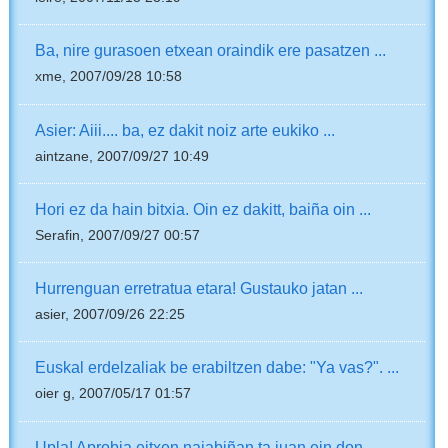
Ba, nire gurasoen etxean oraindik ere pasatzen ...
xme, 2007/09/28 10:58
Asier: Aiii.... ba, ez dakit noiz arte eukiko ...
aintzane, 2007/09/27 10:49
Hori ez da hain bitxia. Oin ez dakitt, baiña oin ...
Serafin, 2007/09/27 00:57
Hurrenguan erretratua etara! Gustauko jatan ...
asier, 2007/09/26 22:25
Euskal erdelzaliak be erabiltzen dabe: "Ya vas?". ...
oier g, 2007/05/17 01:57
Upla! Aprobia eitxen najabiñan ta juan ein don ...