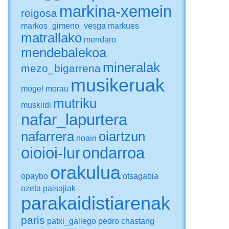
markina-xemein
reigosa
markos_gimeno_vesga
markues
matrallako
mendaro
mendebalekoa
mineralak
mezo_bigarrena
musikeruak
mogel
morau
mutriku
muskildi
nafar_lapurtera
nafarrera
oiartzun
noain
oioioi-lur
ondarroa
orakulua
opaybo
otsagabia
ozeta
paisajiak
parakaidistiarenak
paris
patxi_gallego
pedro chastang