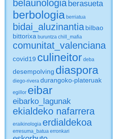
belaunologia
berasueta
berbologia
berriatua
bidai_aluzinantia
bilbao
bittorixa
buruntza
chill_mafia
comunitat_valenciana
culineitor
covid19
deba
diaspora
desempolving
durangoko-plateruak
diego-rivera
eibar
egillor
eibarko_lagunak
ekialdeko nafarrera
erdialdekoa
eraikinologia
erresuma_batua
erronkari
eskorbuto