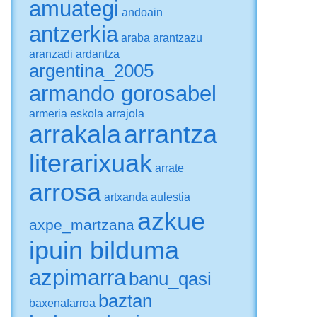
amuategi
andoain
antzerkia
araba
arantzazu
aranzadi
ardantza
argentina_2005
armando gorosabel
armeria eskola
arrajola
arrakala
arrantza
literarixuak
arrate
arrosa
artxanda
aulestia
azkue
axpe_martzana
ipuin bilduma
azpimarra
banu_qasi
baztan
baxenafarroa