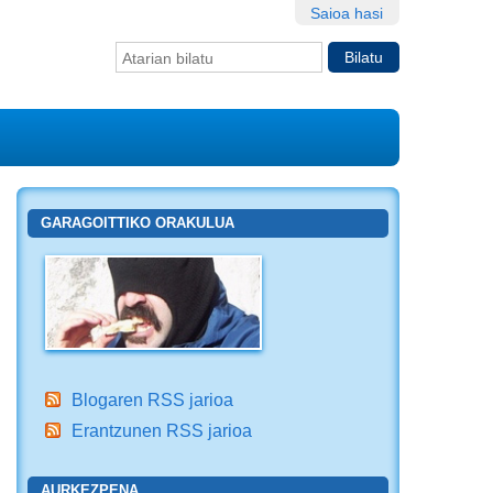
Saioa hasi
Bilatu atarian
Bilaketa
aurreratua…
GARAGOITTIKO ORAKULUA
Blogaren RSS jarioa
Erantzunen RSS jarioa
AURKEZPENA