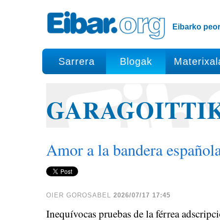
Edukira
Tresna
salto
pertsonalak
egin
Eibarko peor
|
Salto
egin
Sarrera
Blogak
Materixal
nabigazioara
GARAGOITTI
Amor a la bandera español
OIER GOROSABEL
2026/07/17 17:45
Inequívocas pruebas de la férrea adscripc