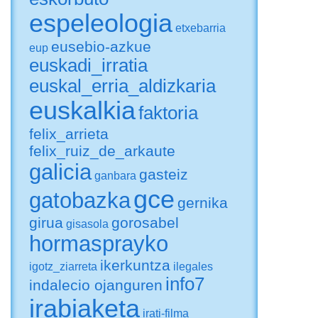
espeleologia
etxebarria
eusebio-azkue
eup
euskadi_irratia
euskal_erria_aldizkaria
euskalkia
faktoria
felix_arrieta
felix_ruiz_de_arkaute
galicia
gasteiz
ganbara
gce
gatobazka
gernika
girua
gorosabel
gisasola
hormasprayko
ikerkuntza
igotz_ziarreta
ilegales
info7
indalecio ojanguren
irabiaketa
irati-filma