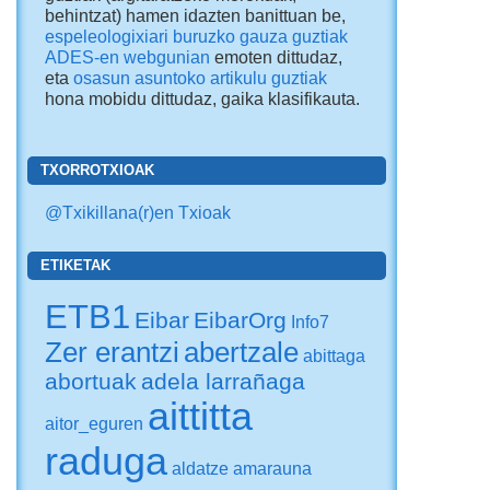
behintzat) hamen idazten banittuan be,
espeleologixiari buruzko gauza guztiak
ADES-en webgunian
emoten dittudaz,
eta
osasun asuntoko artikulu guztiak
hona mobidu dittudaz
, gaika klasifikauta.
TXORROTXIOAK
@Txikillana(r)en Txioak
ETIKETAK
ETB1
Eibar
EibarOrg
Info7
Zer erantzi
abertzale
abittaga
abortuak
adela larrañaga
aittitta
aitor_eguren
raduga
aldatze
amarauna