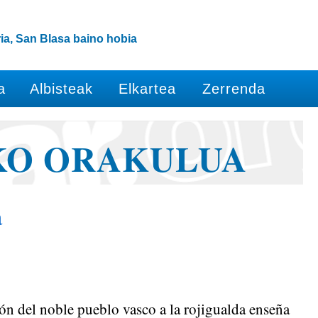
ia, San Blasa baino hobia
a
Albisteak
Elkartea
Zerrenda
KO ORAKULUA
a
ión del noble pueblo vasco a la rojigualda enseña