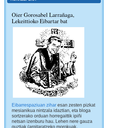
Oier Gorosabel Larrañaga,
Lekeittioko Eibartar bat
Eibarrespaziuan zihar
esan zesten pizkat
mesianikua nintzala idaztian, eta bloga
sortzerako orduan horregaittik ipiñi
netsan izenburu hau. Lehen nere gauza
guztiak (argitaratzeko morokuak,