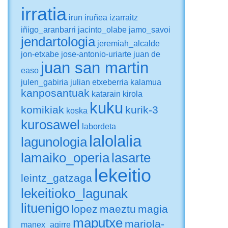
irratia
irun
iruñea
izarraitz
iñigo_aranbarri
jacinto_olabe
jamo_savoi
jendartologia
jeremiah_alcalde
jon-etxabe
jose-antonio-uriarte
juan de
juan san martin
easo
julen_gabiria
julian etxeberria
kalamua
kanposantuak
katarain
kirola
kuku
komikiak
kurik-3
koska
kurosawel
labordeta
lalolalia
lagunologia
lamaiko_operia
lasarte
lekeitio
leintz_gatzaga
lekeitioko_lagunak
lituenigo
lopez
maeztu
magia
maputxe
mariola-
manex_agirre