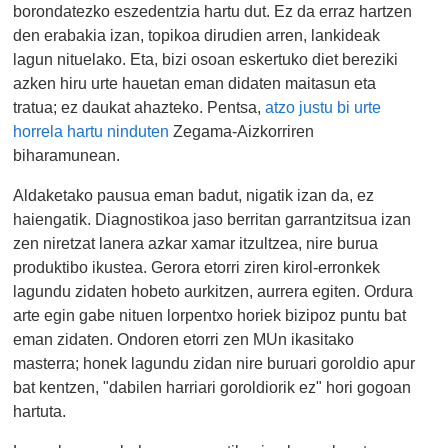
borondatezko eszedentzia hartu dut. Ez da erraz hartzen
den erabakia izan, topikoa dirudien arren, lankideak
lagun nituelako. Eta, bizi osoan eskertuko diet bereziki
azken hiru urte hauetan eman didaten maitasun eta
tratua; ez daukat ahazteko. Pentsa,
atzo justu bi urte
horrela hartu ninduten
Zegama-Aizkorriren
biharamunean.
Aldaketako pausua eman badut, nigatik izan da, ez
haiengatik. Diagnostikoa jaso berritan garrantzitsua izan
zen niretzat lanera azkar xamar itzultzea, nire burua
produktibo ikustea. Gerora etorri ziren kirol-erronkek
lagundu zidaten hobeto aurkitzen, aurrera egiten. Ordura
arte egin gabe nituen lorpentxo horiek bizipoz puntu bat
eman zidaten. Ondoren etorri zen MUn ikasitako
masterra; honek lagundu zidan nire buruari goroldio apur
bat kentzen, "dabilen harriari goroldiorik ez" hori gogoan
hartuta.