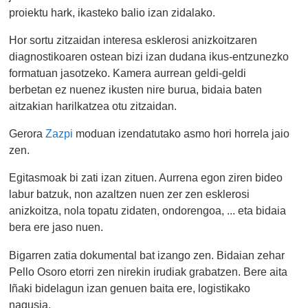
proiektu hark, ikasteko balio izan zidalako.
Hor sortu zitzaidan interesa esklerosi anizkoitzaren
diagnostikoaren ostean bizi izan dudana ikus-entzunezko
formatuan jasotzeko. Kamera aurrean geldi-geldi
berbetan ez nuenez ikusten nire burua, bidaia baten
aitzakian harilkatzea otu zitzaidan.
Gerora
Zazpi
moduan izendatutako asmo hori horrela jaio
zen.
Egitasmoak bi zati izan zituen. Aurrena egon ziren bideo
labur batzuk, non azaltzen nuen zer zen esklerosi
anizkoitza, nola topatu zidaten, ondorengoa, ... eta bidaia
bera ere jaso nuen.
Bigarren zatia dokumental bat izango zen. Bidaian zehar
Pello Osoro etorri zen nirekin irudiak grabatzen. Bere aita
Iñaki bidelagun izan genuen baita ere, logistikako
nagusia.