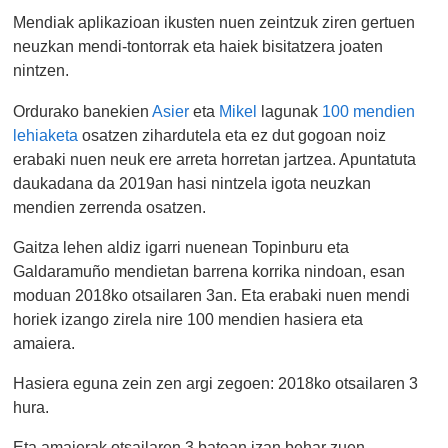
Mendiak aplikazioan ikusten nuen zeintzuk ziren gertuen
neuzkan mendi-tontorrak eta haiek bisitatzera joaten
nintzen.
Ordurako banekien
Asier
eta
Mikel
lagunak
100 mendien
lehiaketa
osatzen zihardutela eta ez dut gogoan noiz
erabaki nuen neuk ere arreta horretan jartzea. Apuntatuta
daukadana da 2019an hasi nintzela igota neuzkan
mendien zerrenda osatzen.
Gaitza lehen aldiz igarri nuenean Topinburu eta
Galdaramuño mendietan barrena korrika nindoan, esan
moduan 2018ko otsailaren 3an. Eta erabaki nuen mendi
horiek izango zirela nire 100 mendien hasiera eta
amaiera.
Hasiera eguna zein zen argi zegoen: 2018ko otsailaren 3
hura.
Eta amaierak otsailaren 3 batean izan behar zuen.