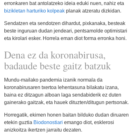
erronkaren bat antolatzeko ideia eduki nuen, nahiz eta
bizikletan harturiko kolpeak
planak atzeratu dizkidan.
Sendatzen eta sendotzen dihardut, pixkanaka, besteak
beste inguruan dudan jendeari, pentsamolde optimistari
eta kirolari esker. Horrela eman diot forma erronka honi.
Dena ez da koronabirusa,
badaude beste gaitz batzuk
Mundu-mailako pandemia izanik normala da
koronabirusaren txertoa lehentasuna bilakatu izana,
baina ez ditzagun alboan laga sendabiderik ez duten
gainerako gaitzak, eta hauek dituzten/ditugun pertsonak.
Horregatik, ekimen honen baitan bilduko dudan diruaren
etekin guztia
Biodonostiari
emango diot, esklerosi
anizkoitza ikertzen jarraitu dezaten.