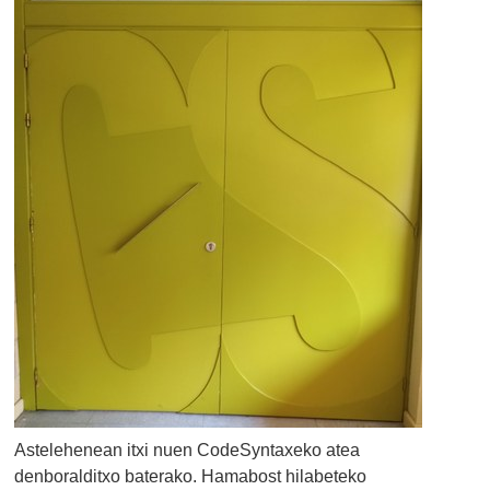
Astelehenean itxi nuen CodeSyntaxeko atea
denboralditxo baterako. Hamabost hilabeteko