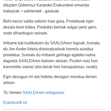
dituzten Gobernuz Kanpoko Erakundeei emanda.
Irabaziak = salmentak - gastuak.
Behi-hezur salda saltzen hasi gara. Proiektuak egin
dezala bere bidea. Produktu berriak salgai jarriz gero,
ondo dihardugun seinale.
Irribarre bat irudikatzen du SAALDAren logoak. Asmatu
du Jon Ander Artola diseinatzaileak horrela azalduz
proiektua. Sumatu du irribarre gehiago egiteko nahia
dagoela SAALDAren balioen atzean. Pozten naiz hori
transmititu izanaz (eta berak hori harrapatzeaz, noski).
Egin dezagun irri eta hobetu dezagun mundua denon
artean.
To, hemen
SAALDAren webgunea
.
Erantzunik ez