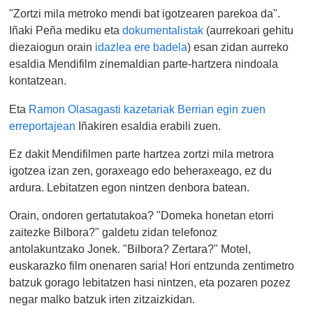
"Zortzi mila metroko mendi bat igotzearen parekoa da".
Iñaki Peña mediku eta
dokumentalistak
(aurrekoari gehitu
diezaiogun orain
idazlea ere badela
) esan zidan aurreko
esaldia Mendifilm zinemaldian parte-hartzera nindoala
kontatzean.
Eta
Ramon Olasagasti kazetariak Berrian egin zuen
erreportajean
Iñakiren esaldia erabili zuen.
Ez dakit Mendifilmen parte hartzea zortzi mila metrora
igotzea izan zen, goraxeago edo beheraxeago, ez du
ardura. Lebitatzen egon nintzen denbora batean.
Orain, ondoren gertatutakoa? "Domeka honetan etorri
zaitezke Bilbora?" galdetu zidan telefonoz
antolakuntzako Jonek. "Bilbora? Zertara?" Motel,
euskarazko film onenaren saria! Hori entzunda zentimetro
batzuk gorago lebitatzen hasi nintzen, eta pozaren pozez
negar malko batzuk irten zitzaizkidan.