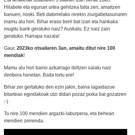
Hilabete eta egunari urtea gehitzea falta zen, amaitzen
banuen, noski. Beti datorrelako nirekin ziurgabetasunaren
mamu alu hori. Bihar eraso berri bat izan eta hankaka
mugitu barik geratuko naiz? Auskalo. Ez naiz zain
geratuko. Harrapa nazala!
Gaur,
2023ko otsailaren 3an, amaitu ditut nire 100
mendiak
!
Mamu alu hori baino azkarrago ibiltzen saiatu naiz
denbora honetan. Baita lortu ere!
Bihar zer gertatuko den ezin jakin, baina lagaidazue
bitartean egindakoak utzi didan pozaz pixka bat gozatzen
:-)
To nire 100 mendien argazki-laburpena, eta behean
mendien zerrenda.