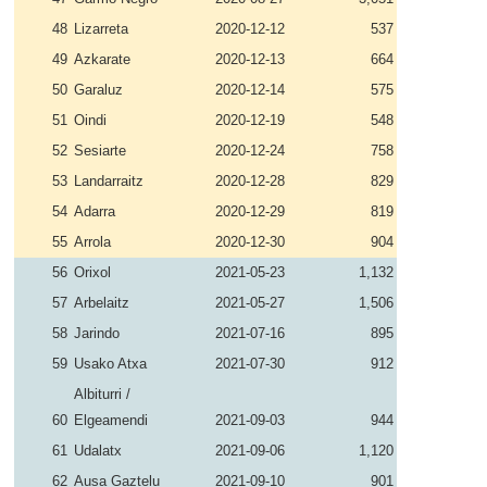
48
Lizarreta
2020-12-12
537
49
Azkarate
2020-12-13
664
50
Garaluz
2020-12-14
575
51
Oindi
2020-12-19
548
52
Sesiarte
2020-12-24
758
53
Landarraitz
2020-12-28
829
54
Adarra
2020-12-29
819
55
Arrola
2020-12-30
904
56
Orixol
2021-05-23
1,132
57
Arbelaitz
2021-05-27
1,506
58
Jarindo
2021-07-16
895
59
Usako Atxa
2021-07-30
912
Albiturri /
60
Elgeamendi
2021-09-03
944
61
Udalatx
2021-09-06
1,120
62
Ausa Gaztelu
2021-09-10
901