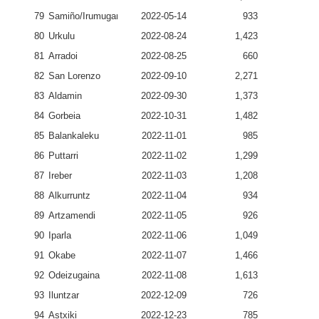
79
Samiño/Irumugarrieta
2022-05-14
933
80
Urkulu
2022-08-24
1,423
81
Arradoi
2022-08-25
660
82
San Lorenzo
2022-09-10
2,271
83
Aldamin
2022-09-30
1,373
84
Gorbeia
2022-10-31
1,482
85
Balankaleku
2022-11-01
985
86
Puttarri
2022-11-02
1,299
87
Ireber
2022-11-03
1,208
88
Alkurruntz
2022-11-04
934
89
Artzamendi
2022-11-05
926
90
Iparla
2022-11-06
1,049
91
Okabe
2022-11-07
1,466
92
Odeizugaina
2022-11-08
1,613
93
Iluntzar
2022-12-09
726
94
Astxiki
2022-12-23
785