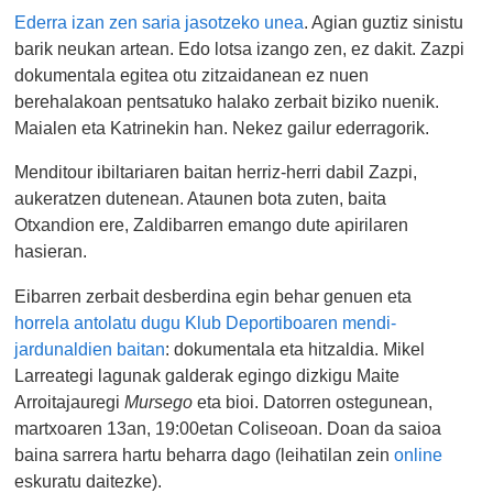
Ederra izan zen saria jasotzeko unea
. Agian guztiz sinistu
barik neukan artean. Edo lotsa izango zen, ez dakit. Zazpi
dokumentala egitea otu zitzaidanean ez nuen
berehalakoan pentsatuko halako zerbait biziko nuenik.
Maialen eta Katrinekin han. Nekez gailur ederragorik.
Menditour ibiltariaren baitan herriz-herri dabil Zazpi,
aukeratzen dutenean. Ataunen bota zuten, baita
Otxandion ere, Zaldibarren emango dute apirilaren
hasieran.
Eibarren zerbait desberdina egin behar genuen eta
horrela antolatu dugu Klub Deportiboaren mendi-
jardunaldien baitan
: dokumentala eta hitzaldia. Mikel
Larreategi lagunak galderak egingo dizkigu Maite
Arroitajauregi
Mursego
eta bioi. Datorren ostegunean,
martxoaren 13an, 19:00etan Coliseoan. Doan da saioa
baina sarrera hartu beharra dago (leihatilan zein
online
eskuratu daitezke).