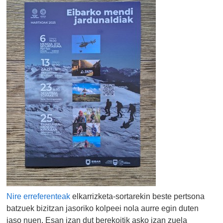
Nire erreferenteak
elkarrizketa-sortarekin beste pertsona
batzuek bizitzan jasoriko kolpeei nola aurre egin duten
jaso nuen. Esan izan dut berekoitik asko izan zuela