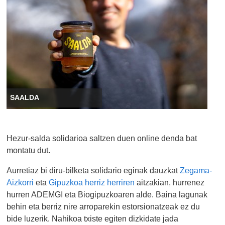
SAALDA
Hezur-salda solidarioa saltzen duen online denda bat
montatu dut.
Aurretiaz bi diru-bilketa solidario eginak dauzkat
Zegama-
Aizkorri
eta
Gipuzkoa herriz herriren
aitzakian, hurrenez
hurren ADEMGI eta Biogipuzkoaren alde. Baina lagunak
behin eta berriz nire arroparekin estorsionatzeak ez du
bide luzerik. Nahikoa txiste egiten dizkidate jada