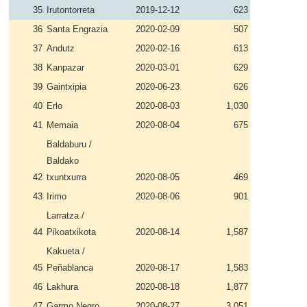
35
Irutontorreta
2019-12-12
623
36
Santa Engrazia
2020-02-09
507
37
Andutz
2020-02-16
613
38
Kanpazar
2020-03-01
629
39
Gaintxipia
2020-06-23
626
40
Erlo
2020-08-03
1,030
41
Memaia
2020-08-04
675
Baldaburu /
Baldako
42
txuntxurra
2020-08-05
469
43
Irimo
2020-08-06
901
Larratza /
44
Pikoatxikota
2020-08-14
1,587
Kakueta /
45
Peñablanca
2020-08-17
1,583
46
Lakhura
2020-08-18
1,877
47
Garmo Negro
2020-08-27
3,051