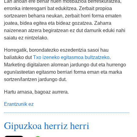
Lan arloan ere behar nuen motibazioa berreskuratzea,
erronka interesgarri bat edukitzea. Zerbait propioa
sortzearen beharra neukan, zerbait horri forma ematen
joatea, bidea egitea eta bideaz gozatzea. Zaharra
naizenean atzera begiratzean ez dut damurik eduki nahi
saiatu ez nintzelako.
Horregatik, borondatezko eszedentzia sasoi hau
baliatuko dut
Txo izeneko egitasmoa bultzatzeko
.
Marketing digitalaren alorrean jardungo dut eta hurrengo
egun/asteetan egitasmo berriari forma eman eta marka
sortzen/lantzen jardungo dut.
Hartu arnasa, bagoaz aurrera.
Erantzunik ez
Gipuzkoa herriz herri