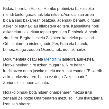
Bidaia horretan Euskal Herriko probintzia bakoitzeko
mendi tontor garaienak lotu nituen. Asmoa izan arren
bidaia saio bakarrean osatzea, agendak behartu gintuen
azken bi egunak lau hilabetera egitera. Kasualitate horri
esker elurrak zurituta topatu genituen Pirinioak. Alpeak
ziruditen. Begira bestela Zazpiren karteleko paisaiari.
Orhi tontorrera iristen gaude Fer, Fran eta hirurok,
beheraxeago zeuden Osorotarrak, irudiak hartzen.
Dokumentala osatu eta
Mendifilm
jaialdira aurkeztea.
Hortxe neukan nire azken mugarria. Nire baitan
irudikatzen nuen jasoko nuela mezu bat esanaz "Eskerrik
asko aurkeztearren, baina ez dugu Zazpi onartu".
Zorionez, ez nuen asmatu.
Nolako oihuak bota nituen onarpenaren mezua iritsi
zenean! Ze poza! Onarpenaren mezu soil hura ikaragarria
izan zen niretzat.