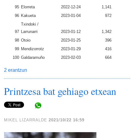
95
Elorreta
2022-12-24
1,141
96
Kakueta
2023-01-04
972
Txindoki /
97
Larrunarri
2023-01-12
1,342
98
Otoio
2023-01-25
396
99
Mendizorrotz
2023-01-29
416
100
Galdaramuño
2023-02-03
664
2 erantzun
Printzesa bat gehiago etxean
Share in WhatsApp
MIKEL LIZARRALDE
2021/10/22 16:59