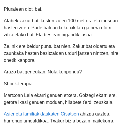
Pluralean diot, bai.
Alabek zakur bat ikusten zuten 100 metrora eta ihesean
hasten ziren. Parte batean txiki-txikitan gainera etorri
zitzaielako bat. Eta bestean nigandik jasoa.
Ze, nik ere beldur puntu bat nien. Zakur bat oldartu eta
zaunkaka hasten bazitzaidan urduri jartzen nintzen, nire
onetik kanpora.
Arazo bat geneukan. Nola konpondu?
Shock-terapia.
Martxoan Leia ekarri genuen etxera. Goizegi ekarri ere,
gerora ikasi genuen moduan, hilabete t'erdi zeuzkala.
Asier eta familiak daukaten Gisatsen
ahizpa gaztea,
hurrengo umealdikoa. Txakur bizia bezain maitekorra.