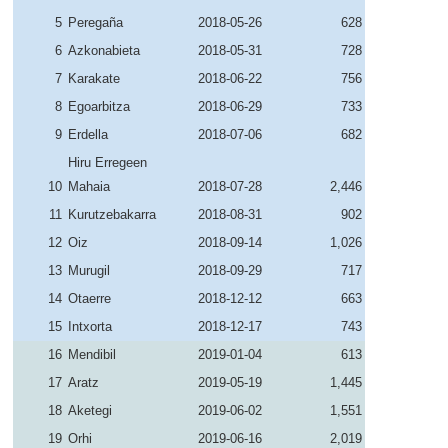
5
Peregaña
2018-05-26
628
6
Azkonabieta
2018-05-31
728
7
Karakate
2018-06-22
756
8
Egoarbitza
2018-06-29
733
9
Erdella
2018-07-06
682
Hiru Erregeen
10
Mahaia
2018-07-28
2,446
11
Kurutzebakarra
2018-08-31
902
12
Oiz
2018-09-14
1,026
13
Murugil
2018-09-29
717
14
Otaerre
2018-12-12
663
15
Intxorta
2018-12-17
743
16
Mendibil
2019-01-04
613
17
Aratz
2019-05-19
1,445
18
Aketegi
2019-06-02
1,551
19
Orhi
2019-06-16
2,019