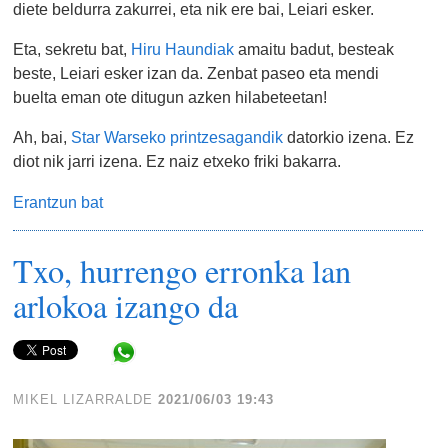
diete beldurra zakurrei, eta nik ere bai, Leiari esker.
Eta, sekretu bat,
Hiru Haundiak
amaitu badut, besteak
beste, Leiari esker izan da. Zenbat paseo eta mendi
buelta eman ote ditugun azken hilabeteetan!
Ah, bai,
Star Warseko printzesagandik
datorkio izena. Ez
diot nik jarri izena. Ez naiz etxeko friki bakarra.
Erantzun bat
Txo, hurrengo erronka lan
arlokoa izango da
Share in WhatsApp
MIKEL LIZARRALDE
2021/06/03 19:43