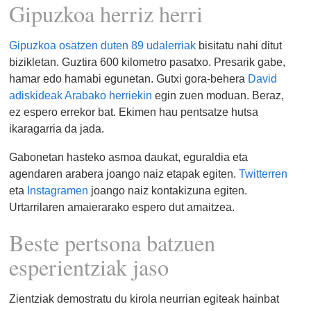
Gipuzkoa herriz herri
Gipuzkoa osatzen duten 89 udalerriak
bisitatu nahi ditut
bizikletan. Guztira 600 kilometro pasatxo. Presarik gabe,
hamar edo hamabi egunetan. Gutxi gora-behera
David
adiskideak Arabako herriekin
egin zuen moduan. Beraz,
ez espero errekor bat. Ekimen hau pentsatze hutsa
ikaragarria da jada.
Gabonetan hasteko asmoa daukat, eguraldia eta
agendaren arabera joango naiz etapak egiten.
Twitterren
eta
Instagramen
joango naiz kontakizuna egiten.
Urtarrilaren amaierarako espero dut amaitzea.
Beste pertsona batzuen
esperientziak jaso
Zientziak demostratu du kirola neurrian egiteak hainbat