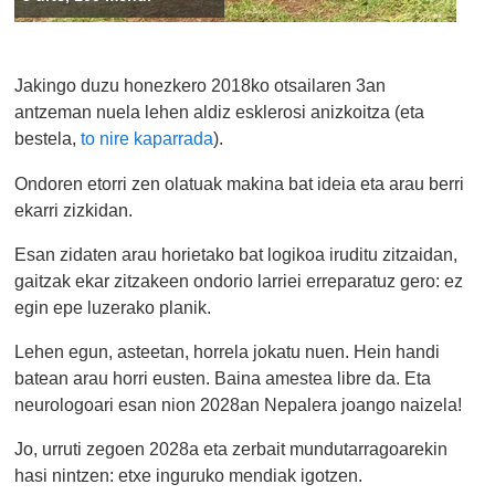
Jakingo duzu honezkero 2018ko otsailaren 3an
antzeman nuela lehen aldiz esklerosi anizkoitza (eta
bestela,
to nire kaparrada
).
Ondoren etorri zen olatuak makina bat ideia eta arau berri
ekarri zizkidan.
Esan zidaten arau horietako bat logikoa iruditu zitzaidan,
gaitzak ekar zitzakeen ondorio larriei erreparatuz gero: ez
egin epe luzerako planik.
Lehen egun, asteetan, horrela jokatu nuen. Hein handi
batean arau horri eusten. Baina amestea libre da. Eta
neurologoari esan nion 2028an Nepalera joango naizela!
Jo, urruti zegoen 2028a eta zerbait mundutarragoarekin
hasi nintzen: etxe inguruko mendiak igotzen.