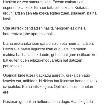
Hasiera ez zen samurra izan. Etxean txakurrekin
esperientziarik ez. Bi haur txiki bizi etxean. Koitadua
urduri jartzen zen eta koska egiten zuen, jolasean, baina
kosk.
Uda aurretik pentsatzen hasita nengoen ez ginela
berarentzat jabe aproposenak.
Baina pixkanaka joan gara ohitzen eta neurria hartzen.
Hezitzaile baten laguntza izan dugu eta Interneten
makina bat baliabide daude, gehienbat gure estiloarekin
bat egiten duen erlazio-moduarekin bat datozen
pertsonekin.
Oraindik bide luzea daukagu aurretik, oreka gehiago
izateko eta, adibidez, bizikleta bat ikustean honen atzetik
ez joateko. Baina iritsiko gara. Optimista naiz, honetan
ere.
Hasieran geneukan helburua lortu dugu. Alabek galdu