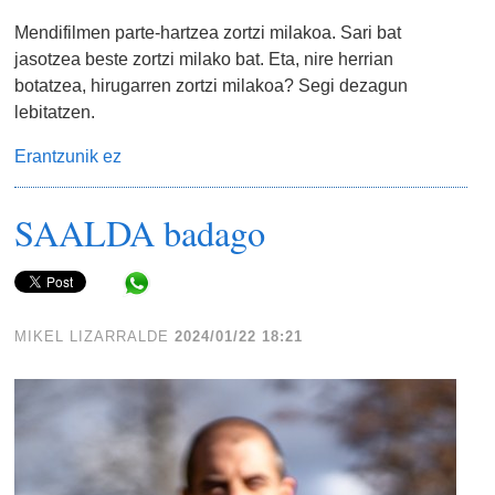
Mendifilmen parte-hartzea zortzi milakoa. Sari bat
jasotzea beste zortzi milako bat. Eta, nire herrian
botatzea, hirugarren zortzi milakoa? Segi dezagun
lebitatzen.
Erantzunik ez
SAALDA badago
Share in WhatsApp
MIKEL LIZARRALDE
2024/01/22 18:21