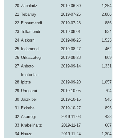
20
Zabalaitz
2019-06-30
1,254
21
Tebarray
2019-07-25
2,886
22
Elosumendi
2019-07-28
886
23
Tellamendi
2019-08-01
834
24
Aizkorri
2019-08-25
1,523
25
Indamendi
2019-08-27
462
26
Orkatzategi
2019-08-28
869
27
Anboto
2019-09-14
1,331
Iruatxeta -
28
Ipizte
2019-09-20
1,057
29
Urregarai
2019-10-05
704
30
Jaizkibel
2019-10-16
545
31
Ezkaba
2019-10-27
895
32
Akarregi
2019-11-03
433
33
Krabeliñaitz
2019-11-17
607
34
Hauza
2019-11-24
1,304