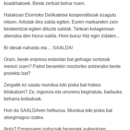
koadrilakoek. Beste zerbait behar nuen.
Halakoan Elorrioko Delikatetxe kooperatiboak ezagutu
nituen. Artistak dira salda egiten. Euren markarekin zein
besteentzat egiten dituzte saldak. Tartean kolagenoan
aberatsa den hezur-salda. Honi buruz hitz egin zidaten...
Bi ideiak nahastu eta ... SAALDA!
Orain, beste enpresa estandar bat gehiago sortzeak
merezi zuen? Patroi berarekin mozturiko antzerako beste
proiektu bat?
Zergatik ez saiatu mundua toki pixka bat hobea
bilakatzen? Ze, ingurura eta urrunera begiratuta, badauka
beharra koitaduak.
Hori da SAALDAren helburua. Mundua toki pixka bat
atseginagoa izatea.
Nola? Enpresaren irabaziak bezeroek aukeratzen