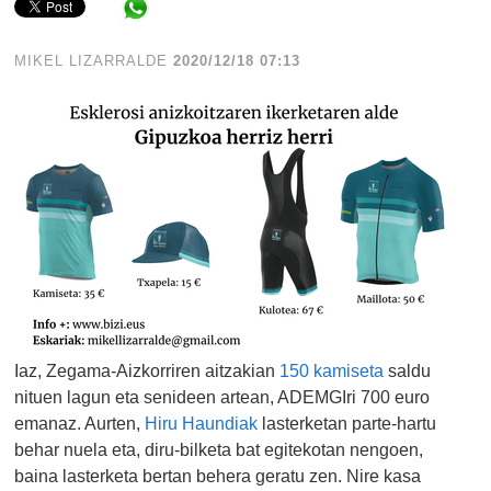
Share in WhatsApp
MIKEL LIZARRALDE
2020/12/18 07:13
Iaz, Zegama-Aizkorriren aitzakian
150 kamiseta
saldu
nituen lagun eta senideen artean, ADEMGIri 700 euro
emanaz. Aurten,
Hiru Haundiak
lasterketan parte-hartu
behar nuela eta, diru-bilketa bat egitekotan nengoen,
baina lasterketa bertan behera geratu zen. Nire kasa