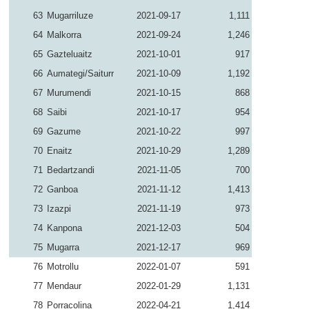
63
Mugarriluze
2021-09-17
1,111
64
Malkorra
2021-09-24
1,246
65
Gazteluaitz
2021-10-01
917
66
Aumategi/Saiturri
2021-10-09
1,192
67
Murumendi
2021-10-15
868
68
Saibi
2021-10-17
954
69
Gazume
2021-10-22
997
70
Enaitz
2021-10-29
1,289
71
Bedartzandi
2021-11-05
700
72
Ganboa
2021-11-12
1,413
73
Izazpi
2021-11-19
973
74
Kanpona
2021-12-03
504
75
Mugarra
2021-12-17
969
76
Motrollu
2022-01-07
591
77
Mendaur
2022-01-29
1,131
78
Porracolina
2022-04-21
1,414