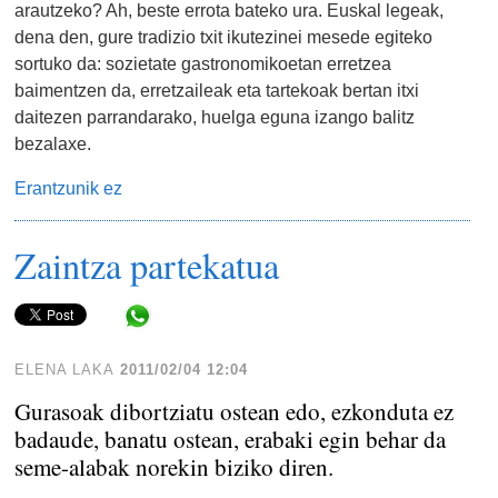
arautzeko? Ah, beste errota bateko ura. Euskal legeak,
dena den, gure tradizio txit ikutezinei mesede egiteko
sortuko da: sozietate gastronomikoetan erretzea
baimentzen da, erretzaileak eta tartekoak bertan itxi
daitezen parrandarako, huelga eguna izango balitz
bezalaxe.
Erantzunik ez
Zaintza partekatua
Share in WhatsApp
ELENA LAKA
2011/02/04 12:04
Gurasoak dibortziatu ostean edo, ezkonduta ez
badaude, banatu ostean, erabaki egin behar da
seme-alabak norekin biziko diren.