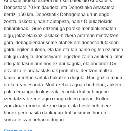
Arrasate aldeko esaera herrikoi batek dio Arrasatetik
Donostiara 70 km daudela, eta Donostiako Arrasatera
berriz, 150 km. Donostiatik Debagoiena urrun dago
zentzu askotan, nahiz autopista, nahiz Diputaziokide
bailarakoak. Gure ortzemuga pareko mendiak ematen
digu, jotaz eta ixaz jositako hizkera arraroan mintzatzen
gara, debagoiendar seme-alabek ere donostiartutakoan
galdu egiten dutena, eta lan-eta-lan baino egiten ez omen
dakigu. Alegia, donostiyarrei egozten zaien arinkeria jator
edo jatortasun arin hori ez daukagula, eta ondorioz DV
otzantzaile arrakastatsuak probintzia deritzon multzo
lauso horretan sartuta bukatzen dugula. Hau guztia modu
orokorrean esanda. Modu zehatzagoan berbetan, aukera
polita emango du ikusteak Donostia kultur hirigune
izendatzeak zer eragin izango duen gurean. Kultur
zipriztinak eroriko ote zaizkigun, ala beste behin ere,
honez gero hasita daukagun kultur sirimiri horren
sortzaile izan beharko dugun.