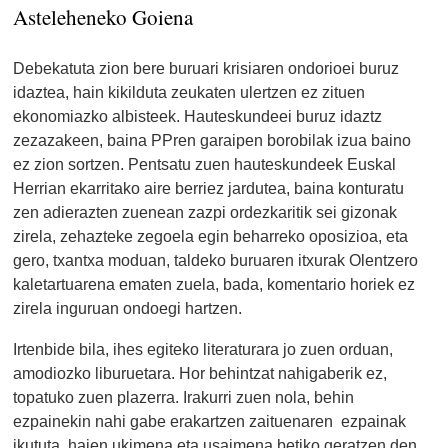
Asteleheneko Goiena
Debekatuta zion bere buruari krisiaren ondorioei buruz
idaztea, hain kikilduta zeukaten ulertzen ez zituen
ekonomiazko albisteek. Hauteskundeei buruz idaztz
zezazakeen, baina PPren garaipen borobilak izua baino
ez zion sortzen. Pentsatu zuen hauteskundeek Euskal
Herrian ekarritako aire berriez jardutea, baina konturatu
zen adierazten zuenean zazpi ordezkaritik sei gizonak
zirela, zehazteke zegoela egin beharreko oposizioa, eta
gero, txantxa moduan, taldeko buruaren itxurak Olentzero
kaletartuarena ematen zuela, bada, komentario horiek ez
zirela inguruan ondoegi hartzen.
Irtenbide bila, ihes egiteko literaturara jo zuen orduan,
amodiozko liburuetara. Hor behintzat nahigaberik ez,
topatuko zuen plazerra. Irakurri zuen nola, behin
ezpainekin nahi gabe erakartzen zaituenaren ezpainak
ikututa, haien ukimena eta usaimena betiko geratzen den