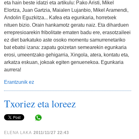
eta hain beste idatzi eta artikulu: Pako Aristi, Mikel
Elortza, Juan Gartzia, Maialen Lujanbio, Mikel Aramendi,
Andolin Eguzkitza... Kafea eta egunkaria, horretxek
nituen bizio. Orain hankamotz geratu naiz. Eta diharduen
errepresioarekin fribolitate ematen badu ere, erasotzaileei
ez diet barkatuko aste osoko momentu samurrenetariko
bat ebatsi izana: zapatu goizetan semearekin egunkaria
erosi, umeentzako gehigarria, Xingola, atera, kontatu eta,
arkatza eskuan, jokoak egiten genuenekoa. Egunkaria
aurrera!
Erantzunik ez
Txoriez eta loreez
Share in WhatsApp
ELENA LAKA
2011/11/27 22:43