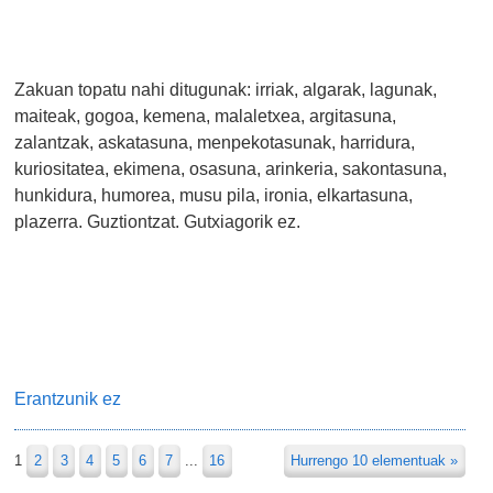
Zakuan topatu nahi ditugunak: irriak, algarak, lagunak,
maiteak, gogoa, kemena, malaletxea, argitasuna,
zalantzak, askatasuna, menpekotasunak, harridura,
kuriositatea, ekimena, osasuna, arinkeria, sakontasuna,
hunkidura, humorea, musu pila, ironia, elkartasuna,
plazerra. Guztiontzat. Gutxiagorik ez.
Erantzunik ez
1
2
3
4
5
6
7
...
16
Hurrengo 10 elementuak »