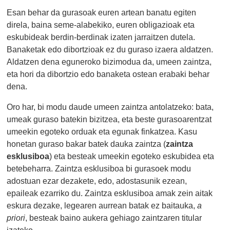
Esan behar da gurasoak euren artean banatu egiten
direla, baina seme-alabekiko, euren obligazioak eta
eskubideak berdin-berdinak izaten jarraitzen dutela.
Banaketak edo dibortzioak ez du guraso izaera aldatzen.
Aldatzen dena eguneroko bizimodua da, umeen zaintza,
eta hori da dibortzio edo banaketa ostean erabaki behar
dena.
Oro har, bi modu daude umeen zaintza antolatzeko: bata,
umeak guraso batekin bizitzea, eta beste gurasoarentzat
umeekin egoteko orduak eta egunak finkatzea. Kasu
honetan guraso bakar batek dauka zaintza (
zaintza
esklusiboa
) eta besteak umeekin egoteko eskubidea eta
betebeharra. Zaintza esklusiboa bi gurasoek modu
adostuan ezar dezakete, edo, adostasunik ezean,
epaileak ezarriko du. Zaintza esklusiboa amak zein aitak
eskura dezake, legearen aurrean batak ez baitauka,
a
priori
, besteak baino aukera gehiago zaintzaren titular
izateko.