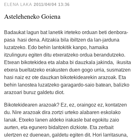
ELENA LAKA
2011/04/04 13:36
Asteleheneko Goiena
Badaukat lagun bat lanetik irteteko orduan beti denbora-
pasa hasi dena. Aitzakia bila ibiltzen da lan-jarduna
luzatzeko. Edo behin lantokitik kanpo, hamaika
itzulinguru egiten ditu etxeratzeko ordua berandutzeko.
Etxean bikotekidea eta alaba bi dauzkala jakinda, ikusita
etxera bueltatzeko erakusten duen gogo urria, susmatzen
hasi naiz ez ote dauzkan bikotekidearekin arazoak. Eta
behin lanostea luzatzeko garagardo-saio batean, balizko
arazoari buruz galdetu diot.
Bikotekidearen arazoak? Ez, ez, oraingoz ez, kontatzen
du. Nire arazoak dira zortzi urteko alabaren eskolako
lanak. Etxeko lanen aldeko irakasle bat egokitu zaio
aurten, eta egunero bidaltzen dizkiote. Eta zerbait
ulertzen ez duenean, galdetu egiten dit. Hori larritasuna,