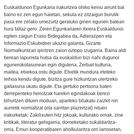
Euskaldunon Egunkaria irakurtzea ohiko keinu arrunt bat
baino ez zen egun haietan, sekula ez zitzaigun burutik
pasa ere zelako umezurtz geratuko ginen egunen batean
hura faltaz gero. Zeren Egunkariaren itxiera Euskaldunoi
egiten zaigun Eraso Bidegabea da, Adierazpen eta
Informazio Eskubideei ukazio galanta, Gizarte
Normalkuntzari ipintzen zaion oztopo izugarria. Baina aldi
berean lapurreta hutsa da euskaldun bizi nahi dugunoi
egunerokotasunean egin digutena. Zerbait kuttuna,
maitea, etxekoa ostu digute. Etxetik mundura irteteko
leihoa kendu digute, bizitza gure hizkuntzan ulertzeko
gaitasuna ukatu digute. Eta gertuko pertsona baten
derrepenteko heriotzak harekin egindakoak berezi
bihurtzen dituen moduan, aparteko bilakatu zaizkit niri
aurretik normaltzat (eta sarritan plazertzat) nituen
irakurketak: Zakilixuten hitz jokoak, kulturako orriak, zine
kritikak, literatur gehigarria, domeketako sukaldaritza-
orria, Emun kooperatibaren aholkularitza orri larrosetan,