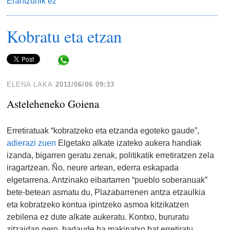
Erantzunik ez
Kobratu eta etzan
Share in WhatsApp
ELENA LAKA
2011/06/06 09:33
Asteleheneko Goiena
Erretiratuak “kobratzeko eta etzanda egoteko gaude”,
adierazi zuen
Elgetako alkate izateko aukera handiak
izanda, bigarren geratu zenak, politikatik erretiratzen zela
iragartzean. Ño, neure artean, ederra eskapada
elgetarrena. Antzinako eibartarren “pueblo soberanuak”
bete-betean asmatu du, Plazabarrenen antza etzaulkia
eta kobratzeko kontua ipintzeko asmoa kitzikatzen
zebilena ez dute alkate aukeratu. Kontxo, bururatu
zitzaidan gero, badaude ba makinatxo bat erretiratu,