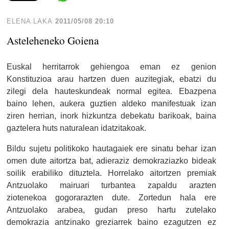
ELENA LAKA
2011/05/08 20:10
Asteleheneko Goiena
Euskal herritarrok gehiengoa eman ez genion
Konstituzioa arau hartzen duen auzitegiak, ebatzi du
zilegi dela hauteskundeak normal egitea. Ebazpena
baino lehen, aukera guztien aldeko manifestuak izan
ziren herrian, inork hizkuntza debekatu barikoak, baina
gaztelera huts naturalean idatzitakoak.
Bildu sujetu politikoko hautagaiek ere sinatu behar izan
omen dute aitortza bat, adieraziz demokraziazko bideak
soilik erabiliko dituztela. Horrelako aitortzen premiak
Antzuolako mairuari turbantea zapaldu arazten
ziotenekoa gogorarazten dute. Zortedun hala ere
Antzuolako arabea, gudan preso hartu zutelako
demokrazia antzinako greziarrek baino ezagutzen ez