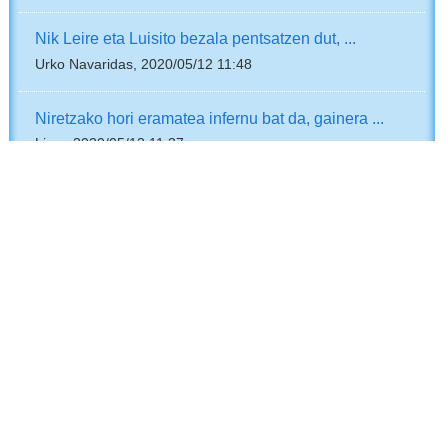
Nik Leire eta Luisito bezala pentsatzen dut, ...
Urko Navaridas, 2020/05/12 11:48
Niretzako hori eramatea infernu bat da, gainera ...
Lizar, 2020/05/12 11:37
Gai polemiko honen inguruan, uste dut bakoitzak ...
ASIER, 2020/05/12 11:28
Gai hau oso polemikoa izan arren, gure iritzia ...
Cano eta López, 2018/03/15 12:14
Gure iritziz, gaia oso eztabaigarria da, kultura, ...
Maiane eta Maria, 2018/03/15 12:14