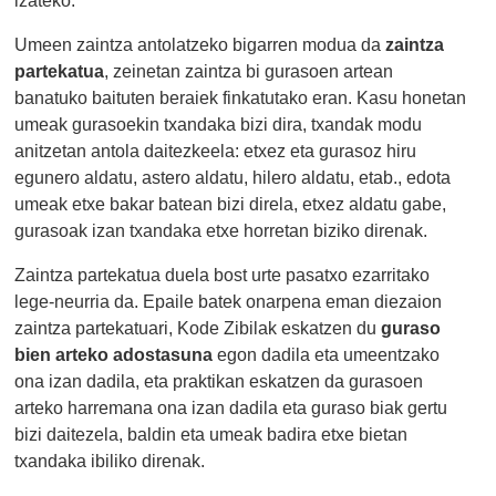
Umeen zaintza antolatzeko bigarren modua da
zaintza
partekatua
, zeinetan zaintza bi gurasoen artean
banatuko baituten beraiek finkatutako eran. Kasu honetan
umeak gurasoekin txandaka bizi dira, txandak modu
anitzetan antola daitezkeela: etxez eta gurasoz hiru
egunero aldatu, astero aldatu, hilero aldatu, etab., edota
umeak etxe bakar batean bizi direla, etxez aldatu gabe,
gurasoak izan txandaka etxe horretan biziko direnak.
Zaintza partekatua duela bost urte pasatxo ezarritako
lege-neurria da. Epaile batek onarpena eman diezaion
zaintza partekatuari, Kode Zibilak eskatzen du
guraso
bien arteko adostasuna
egon dadila eta umeentzako
ona izan dadila, eta praktikan eskatzen da gurasoen
arteko harremana ona izan dadila eta guraso biak gertu
bizi daitezela, baldin eta umeak badira etxe bietan
txandaka ibiliko direnak.