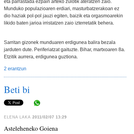
eta parrastada ezpain arteko zulotik ateratzen zaio.
Munduko populazioaren erdiari, masturbatzerakoan ez
dio haziak pol-pol jauzi egiten, baizik eta orgasmoarekin
likido baten jarioa irristatzen zaio izterretatik behera.
Sarritan gizonek munduaren erdigunea balira bezala
jarduten dute. Periferiatzat gaituzte. Bihar, martxoaren 8a.
Etzitik aurrera, erdigunea guztiona.
2 erantzun
Beti bi
Share in WhatsApp
ELENA LAKA
2011/02/07 13:29
Asteleheneko Goiena