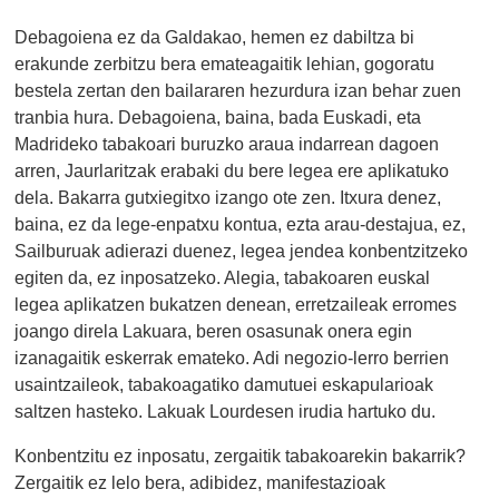
Debagoiena ez da Galdakao, hemen ez dabiltza bi
erakunde zerbitzu bera emateagaitik lehian, gogoratu
bestela zertan den bailararen hezurdura izan behar zuen
tranbia hura. Debagoiena, baina, bada Euskadi, eta
Madrideko tabakoari buruzko araua indarrean dagoen
arren, Jaurlaritzak erabaki du bere legea ere aplikatuko
dela. Bakarra gutxiegitxo izango ote zen. Itxura denez,
baina, ez da lege-enpatxu kontua, ezta arau-destajua, ez,
Sailburuak adierazi duenez, legea jendea konbentzitzeko
egiten da, ez inposatzeko. Alegia, tabakoaren euskal
legea aplikatzen bukatzen denean, erretzaileak erromes
joango direla Lakuara, beren osasunak onera egin
izanagaitik eskerrak emateko. Adi negozio-lerro berrien
usaintzaileok, tabakoagatiko damutuei eskapularioak
saltzen hasteko. Lakuak Lourdesen irudia hartuko du.
Konbentzitu ez inposatu, zergaitik tabakoarekin bakarrik?
Zergaitik ez lelo bera, adibidez, manifestazioak