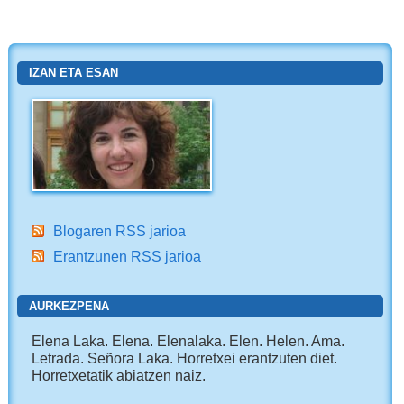
IZAN ETA ESAN
Blogaren RSS jarioa
Erantzunen RSS jarioa
AURKEZPENA
Elena Laka. Elena. Elenalaka. Elen. Helen. Ama.
Letrada. Señora Laka. Horretxei erantzuten diet.
Horretxetatik abiatzen naiz.