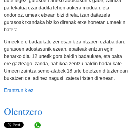
dute legez, gurasoen arteko adostasunik gabe, zaintza
partekatua ezar dadila lehen aukera moduan, eta
ondorioz, umeak etxean bizi direla, izan daitezela
gurasoak txandaka biziko direnak etxe horretan umeekin
batera.
Umeek ere badaukate zer esanik zaintzaren eztabaidan:
gurasoen adostasunik ezean, epaileak entzun egin
beharko ditu 12 urtetik gora baldin badaukate, eta baita
ere gazteago izanda, nahikoa zentzu baldin badaukate.
Umeen zaintza seme-alabek 18 urte betetzen dituztenean
bukatzen da, adinez nagusi izatera iristen direnean.
Erantzunik ez
Olentzero
Share in WhatsApp