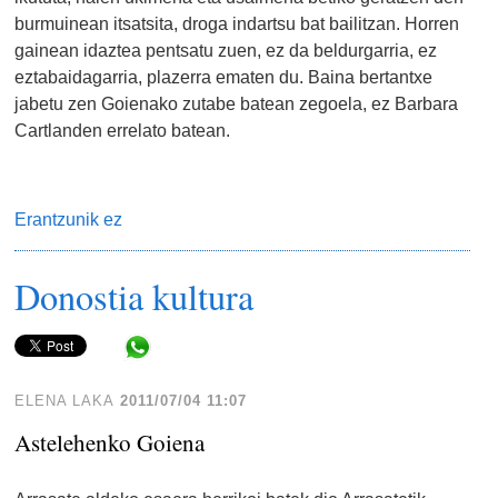
burmuinean itsatsita, droga indartsu bat bailitzan. Horren
gainean idaztea pentsatu zuen, ez da beldurgarria, ez
eztabaidagarria, plazerra ematen du. Baina bertantxe
jabetu zen Goienako zutabe batean zegoela, ez Barbara
Cartlanden errelato batean.
Erantzunik ez
Donostia kultura
Share in WhatsApp
ELENA LAKA
2011/07/04 11:07
Astelehenko Goiena