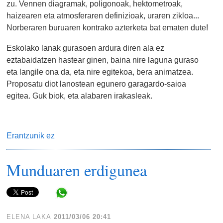
zu. Vennen diagramak, poligonoak, hektometroak,
haizearen eta atmosferaren definizioak, uraren zikloa...
Norberaren buruaren kontrako azterketa bat ematen dute!
Eskolako lanak gurasoen ardura diren ala ez
eztabaidatzen hastear ginen, baina nire laguna guraso
eta langile ona da, eta nire egitekoa, bera animatzea.
Proposatu diot lanostean egunero garagardo-saioa
egitea. Guk biok, eta alabaren irakasleak.
Erantzunik ez
Munduaren erdigunea
Share in WhatsApp
ELENA LAKA
2011/03/06 20:41