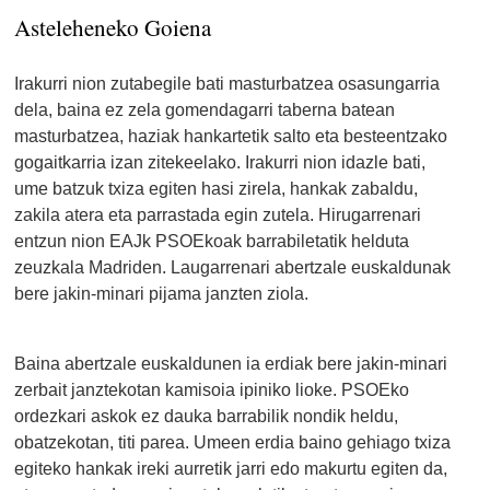
Asteleheneko Goiena
Irakurri nion zutabegile bati masturbatzea osasungarria
dela, baina ez zela gomendagarri taberna batean
masturbatzea, haziak hankartetik salto eta besteentzako
gogaitkarria izan zitekeelako. Irakurri nion idazle bati,
ume batzuk txiza egiten hasi zirela, hankak zabaldu,
zakila atera eta parrastada egin zutela. Hirugarrenari
entzun nion EAJk PSOEkoak barrabiletatik helduta
zeuzkala Madriden. Laugarrenari abertzale euskaldunak
bere jakin-minari pijama janzten ziola.
Baina abertzale euskaldunen ia erdiak bere jakin-minari
zerbait janztekotan kamisoia ipiniko lioke. PSOEko
ordezkari askok ez dauka barrabilik nondik heldu,
obatzekotan, titi parea. Umeen erdia baino gehiago txiza
egiteko hankak ireki aurretik jarri edo makurtu egiten da,