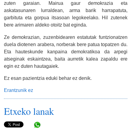
zuten garaian. Mairua gaur demokrazia eta
askatasunaren lurraldean, arma barik harrapatuta,
garbituta eta gorpua itsasoan legokeelako. Hil zutenek
bere arimaren aldeko otoitz bat eginda.
Ze demokrazian, zuzenbidearen estatutak funtzionatzen
duela diotenen arabera, norberak bere patua topatzen du.
Eta hauteskunde kanpaina demokratikoa da arpegi
atseginak eskaintzea, baita aurretik kalea zapaldu ere
egin ez duten hautagaiek.
Ez esan pazientzia eduki behar ez denik.
Erantzunik ez
Etxeko lanak
Share in WhatsApp