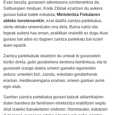
Esan bezala, gurasoen adostasuna ezinbestekoa da.
Salbuespen moduan, Kode Zibilak ezartzen du aukera
guraso bakar batek eskatuta,
Ministeritza Fiskalaren
aldeko txostenarekin
, ezar dadila zaintza partekatua,
ulertu delako umeentzako ona dela. Baina nahiz eta
legeak aukera hau eman, praktikan oraindik ez dugu ikusi
guraso bat ados ez dagoen zaintza partekatu bat ezarri
duen epairik.
Zaintza partekatuak ekartzen du umeak bi gurasoekin
biziko direla, gutxi gorabehera denbora berdintsua, eta bi
gurasoek izango dutela umeen gaineko eguneroko
ardura: umeekin bizi, zaindu, eskolako gorabeherak
eraman, medikuarengana eraman, umeen gastuei aurre
egin etab.
Sarritan zaintza partekatua guraso batzuk aldarrikatzen
duten bandera da familiaren etxebizitza erabiltzen segitu
ahal izateko banaketaren ondoren. Horretarako, eskatzen