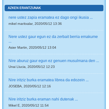
AZKEN ERANTZUNAK
nere ustez zapia eramatea ez dago ongi ikusia ...
mikel maritxalar, 2020/05/12 13:36
Nere ustez gaur egun ez da zerbait berria emakume
...
Asier Martin, 2020/05/12 13:04
Nire aburuz gaur egun ez genuen musulmana den ...
Unai Llucia, 2020/05/12 12:23
Nire iritziz burka eramatea librea da edozein ...
JOSEBA, 2020/05/12 12:16
Nire iritziz burka eraman nahi dutenak ...
Mikel E, 2020/05/12 11:54