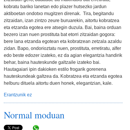
kobratu bariko lanetan edo plazer hutsezko jardun
aktiboetan ondotxo mugitzen direnak. Tira, begitandu
zitzaidan, izan zintzo zeure buruarekin, aitortu kobratzea
eta etzanda egotea ere atsegin duzula. Bai, baina orduan
bezero izan nuen prostituta bat etorri zitzaidan gogora:
bere lana etzanda egotean eta kobratzean zetzala azaldu
zidan. Bapo, ondorioztatu nuen, prostituta, erretiratu, alfer
edo beste edozer izateko, ez da agian elegantzia handirik
behar, baina hauteskunde galtzaile izateko bai.
Hautagaiari ipin dakioken estilo frogarik gorenena
hauteskundeak galtzea da. Kobratzea eta etzanda egotea
helburu dituela aitortu duen honek, elegantzian, kale.
Erantzunik ez
Normal moduan
Share in WhatsApp