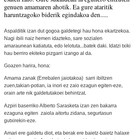
genuen amamaren ahotik. Ea gure ataritik
haruntzagoko biderik egindakoa den.....
Aspalditik izan dut gogoa galdetegi hau hona ekartzekoa.
Nagi ibili naiz hemen idazteko, sare sozialen
amaraunean katiatuta, edo lelotuta...batek daki. Idatzi txiki
hau berriro ekiteko pizgarri izango al da.
Goazen harira, hona:
Amama zanak (Errebalen jaiotakoa) sarri ibiltzen
zuen,takian-potian, ia inori ez zaio ezagun egiten-eze,
orain arte nik galdetutakoei behintzat.
Azpiri baserriko Alberto Sarasketa izan zen bakarra
ezaguna egiten zaiola aitortu zidana, segurtasun
gutxirekin-eze.
Amari ere galdetu diot, eta berak ere baietz-baietz halaxe