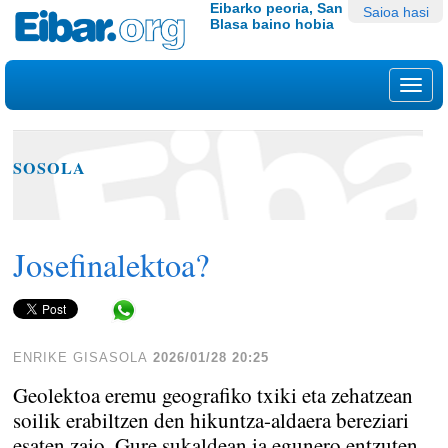
Edukira
Tresna
Eibarko peoria, San
Saioa hasi
Blasa baino hobia
salto
pertsonalak
egin
|
Nab
Salto
egin
nabigazioara
SOSOLA
Josefinalektoa?
Share in WhatsApp
ENRIKE GISASOLA
2026/01/28 20:25
Geolektoa eremu geografiko txiki eta zehatzean
soilik erabiltzen den hikuntza-aldaera bereziari
esaten zaio. Gure sukaldean ia egunero entzuten