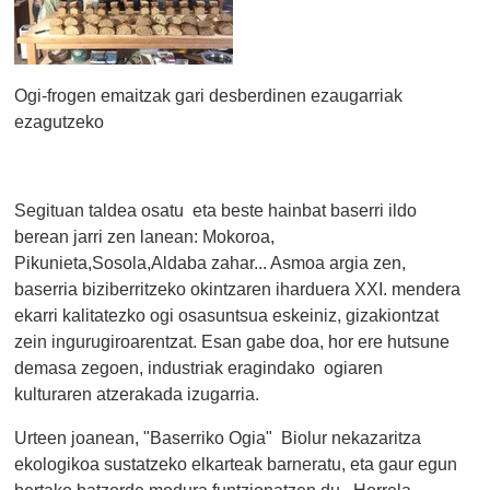
Ogi-frogen emaitzak gari desberdinen ezaugarriak
ezagutzeko
Segituan taldea osatu eta beste hainbat baserri ildo
berean jarri zen lanean: Mokoroa,
Pikunieta,Sosola,Aldaba zahar... Asmoa argia zen,
baserria biziberritzeko okintzaren iharduera XXI. mendera
ekarri kalitatezko ogi osasuntsua eskeiniz, gizakiontzat
zein ingurugiroarentzat. Esan gabe doa, hor ere hutsune
demasa zegoen, industriak eragindako ogiaren
kulturaren atzerakada izugarria.
Urteen joanean, "Baserriko Ogia" Biolur nekazaritza
ekologikoa sustatzeko elkarteak barneratu, eta gaur egun
bertako batzorde modura funtzionatzen du. Horrela,