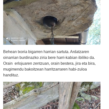
Behean txoria bigarren harrian sartuta. Ardatzaren
oinarrian burdinazko ziria bere harri-kabian ibiliko da.
Orain erlojuaren zentzuan, orain bestera, jira eta bira,
mugimendu bakoitzean harritzarraren habi-zuloa
handituz.