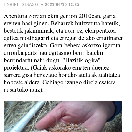
ENRIKE GISASOLA
2021/06/10 12:25
Abentura zoroari ekin genion 2010ean, garia
ereiten hasi ginen. Beharrak bultzatuta batetik,
bestetik jakinminak, eta nola ez, ekarpentxoa
egitea motibagarri eta erregai delako errutinaren
errea gainditzeko. Gora-behera askotxo igarota,
erronka gaitz hau egitasmo berri batekin
berrindartu nahi dugu: "Hazitik ogira"
proiektua. (Gaiak askorako ematen duenez,
sarrera gisa har ezaue honako atala aktualitatea
hobeste aldera. Gehiago izango direla esatera
ausartuko naiz).