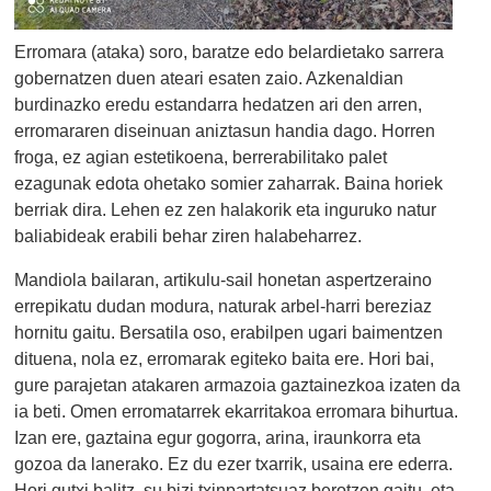
Erromara (ataka) soro, baratze edo belardietako sarrera
gobernatzen duen ateari esaten zaio. Azkenaldian
burdinazko eredu estandarra hedatzen ari den arren,
erromararen diseinuan aniztasun handia dago. Horren
froga, ez agian estetikoena, berrerabilitako palet
ezagunak edota ohetako somier zaharrak. Baina horiek
berriak dira. Lehen ez zen halakorik eta inguruko natur
baliabideak erabili behar ziren halabeharrez.
Mandiola bailaran, artikulu-sail honetan aspertzeraino
errepikatu dudan modura, naturak arbel-harri bereziaz
hornitu gaitu. Bersatila oso, erabilpen ugari baimentzen
dituena, nola ez, erromarak egiteko baita ere. Hori bai,
gure parajetan atakaren armazoia gaztainezkoa izaten da
ia beti. Omen erromatarrek ekarritakoa erromara bihurtua.
Izan ere, gaztaina egur gogorra, arina, iraunkorra eta
gozoa da lanerako. Ez du ezer txarrik, usaina ere ederra.
Hori gutxi balitz, su bizi txinpartatsuaz berotzen gaitu eta