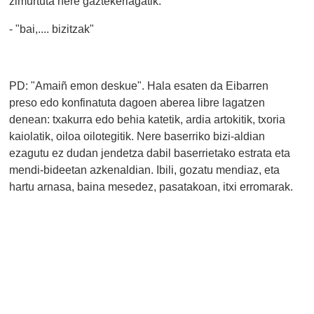
zimurtuta nere gaztekeriagatik:
- "bai,.... bizitzak"
PD: "Amaiñ emon deskue". Hala esaten da Eibarren
preso edo konfinatuta dagoen aberea libre lagatzen
denean: txakurra edo behia katetik, ardia artokitik, txoria
kaiolatik, oiloa oilotegitik. Nere baserriko bizi-aldian
ezagutu ez dudan jendetza dabil baserrietako estrata eta
mendi-bideetan azkenaldian. Ibili, gozatu mendiaz, eta
hartu arnasa, baina mesedez, pasatakoan, itxi erromarak.