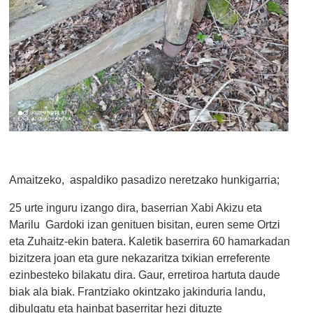
Amaitzeko, aspaldiko pasadizo neretzako hunkigarria;
25 urte inguru izango dira, baserrian Xabi Akizu eta
Marilu Gardoki izan genituen bisitan, euren seme Ortzi
eta Zuhaitz-ekin batera. Kaletik baserrira 60 hamarkadan
bizitzera joan eta gure nekazaritza txikian erreferente
ezinbesteko bilakatu dira. Gaur, erretiroa hartuta daude
biak ala biak. Frantziako okintzako jakinduria landu,
dibulgatu eta hainbat baserritar hezi dituzte