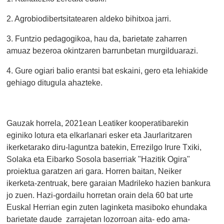
2. Agrobiodibertsitatearen aldeko bihitxoa jarri.
3. Funtzio pedagogikoa, hau da, barietate zaharren
amuaz bezeroa okintzaren barrunbetan murgilduarazi.
4. Gure ogiari balio erantsi bat eskaini, gero eta lehiakide
gehiago ditugula ahazteke.
Gauzak horrela, 2021ean Leatiker kooperatibarekin
eginiko lotura eta elkarlanari esker eta Jaurlaritzaren
ikerketarako diru-laguntza batekin, Errezilgo Irure Txiki,
Solaka eta Eibarko Sosola baserriak "Hazitik Ogira"
proiektua garatzen ari gara. Horren baitan, Neiker
ikerketa-zentruak, bere garaian Madrileko hazien bankura
jo zuen. Hazi-gordailu horretan orain dela 60 bat urte
Euskal Herrian egin zuten laginketa masiboko ehundaka
barietate daude zarrajetan lozorroan aita- edo ama-