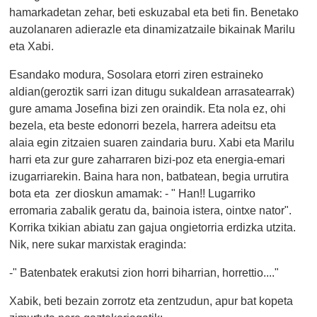
hamarkadetan zehar, beti eskuzabal eta beti fin. Benetako
auzolanaren adierazle eta dinamizatzaile bikainak Marilu
eta Xabi.
Esandako modura, Sosolara etorri ziren estraineko
aldian(geroztik sarri izan ditugu sukaldean arrasatearrak)
gure amama Josefina bizi zen oraindik. Eta nola ez, ohi
bezela, eta beste edonorri bezela, harrera adeitsu eta
alaia egin zitzaien suaren zaindaria buru. Xabi eta Marilu
harri eta zur gure zaharraren bizi-poz eta energia-emari
izugarriarekin. Baina hara non, batbatean, begia urrutira
bota eta zer dioskun amamak: - " Han!! Lugarriko
erromaria zabalik geratu da, bainoia istera, ointxe nator".
Korrika txikian abiatu zan gajua ongietorria erdizka utzita.
Nik, nere sukar marxistak eraginda:
-" Batenbatek erakutsi zion horri biharrian, horrettio...."
Xabik, beti bezain zorrotz eta zentzudun, apur bat kopeta