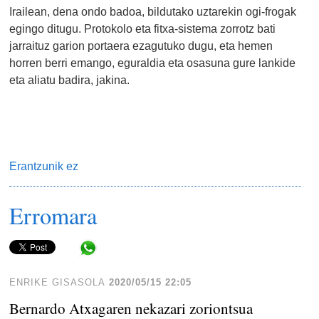
Irailean, dena ondo badoa, bildutako uztarekin ogi-frogak
egingo ditugu. Protokolo eta fitxa-sistema zorrotz bati
jarraituz garion portaera ezagutuko dugu, eta hemen
horren berri emango, eguraldia eta osasuna gure lankide
eta aliatu badira, jakina.
Erantzunik ez
Erromara
Share in WhatsApp
ENRIKE GISASOLA
2020/05/15 22:05
Bernardo Atxagaren nekazari zoriontsua