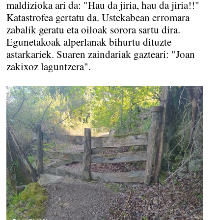
maldizioka ari da: "Hau da jiria, hau da jiria!!"
Katastrofea gertatu da. Ustekabean erromara
zabalik geratu eta oiloak sorora sartu dira.
Egunetakoak alperlanak bihurtu dituzte
astarkariek. Suaren zaindariak gazteari: "Joan
zakixoz laguntzera".