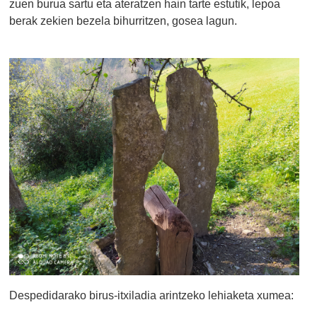
zuen burua sartu eta ateratzen hain tarte estutik, lepoa
berak zekien bezela bihurritzen, gosea lagun.
Despedidarako birus-itxiladia arintzeko lehiaketa xumea: