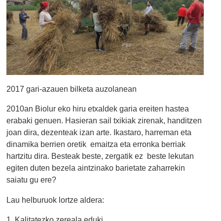
2017 gari-azauen bilketa auzolanean
2010an Biolur eko hiru etxaldek garia ereiten hastea
erabaki genuen. Hasieran sail txikiak zirenak, handitzen
joan dira, dezenteak izan arte. Ikastaro, harreman eta
dinamika berrien oretik emaitza eta erronka berriak
hartzitu dira. Besteak beste, zergatik ez beste lekutan
egiten duten bezela aintzinako barietate zaharrekin
saiatu gu ere?
Lau helburuok lortze aldera:
1. Kalitatezko zereala eduki.