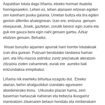
Aspaldian lotuta dago liñarria, etxeko hormari itsatsita
hormigoiarekin. Lehen ez, lehen atariaren ertzean egoten
zen kareharri puska galanta. Umetan bultza eta tira egiten
genion alferriko ahaleginean. Izan ere, entzuna genuen
etxejaunak, Josek, gaztetan, zorutik bereizi egin zuela eta
guk ere gauza bera egin nahi genuen gartsu. Azkar
etsitzen genuen. Beharko.
lihoari buruzko aipamen apurrak harri horritxi lotutakoak
izan dira gurean. Putzuan beratutako landarea harrian
jarri, eta liñu-mazoa astinduz zuntz preziatuak ateratzen
zitzaiola zioten zaharrenek, eurak ere aurreko bati
entzundakoa errepikatuz.
Liñarria nik eserleku bihurtua ezagutu dut. Etxeko
atarian, behin ahalguztidun izandako agurearen
atsedenerako tronu. Urkusuko plazan harria, zein
baserrian harlauzak nahieran eta trebezia ikusgarriz
maneiatzen zituenaren belaun hondatu eta minberatuen