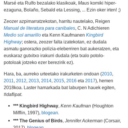
Marsé eta Rulfo bezalako klasikoak,
Maus
komiki hiper-
ezaguna, Bolaño, Sebald eta Lessing, ... Ezin oker irten! ;)
Zeozer azpimarratzekotan, harritu nautelako, Reigen
Manual de literatura para canibales
, C. N Adichieren
Medio sol amarillo
eta Kenn Kaufmanen
Kingbird
Highway
; ostera, zeozer falta izatekotan, ez dudala
asmatu ganorazko polizia-eleberriren bat aukeratzen, eta
euskaraz gutxitxo irakurri dudala (eta txalo potolo-
potoloak jotzeko ezer berezirik ez).
Hara, ba, aurreko urteetako irakurketen ondoan (
2010
,
2011
,
2012
,
2013
,
2014
,
2015
,
2016
eta
2017
), hemen
2018koa. Laster hamarkada bat laburpen hauek egiten,
#daflipat
.
*** Kingbird Highway
,
Kenn Kaufman
(Houghton
Mifflin, 1997),
blogean.
*** The Genius of Birds
,
Jennifer Ackerman
(Corsair,
2017),
blogean.