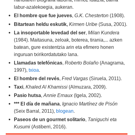
labur-azalekoegia, aukeran.
El hombre que fue jueves
,
G.K. Chesterton
(1908).
Bitartean heldu eskutik,
Kirmen Uribe
(Susa, 2001).
La insoportable levedad del ser
,
Milan Kundera
(1984).
Maitasuna, zeloak, boterea, tirania,... azken
batean, gure existentzia arin eta efimero honen
inguruan txirikordatutako lana.
Llamadas telefónicas
,
Roberto Bolaño
(Anagrama,
1997),
txioa
.
El hombre del revés
,
Fred Vargas
(Siruela, 2011).
Taxi
,
Khaled Al Khamissi
(Almuzara, 2009).
Pasio hutsa
,
Annie Ernaux
(Igela, 2002).
*** El día de mañana
,
Ignacio Martínez de Pisón
(Seix Barral, 2011),
blogean
.
Paseos de un gourmet solitario
,
Taniguchi eta
Kusumi
(Astiberri, 2016).