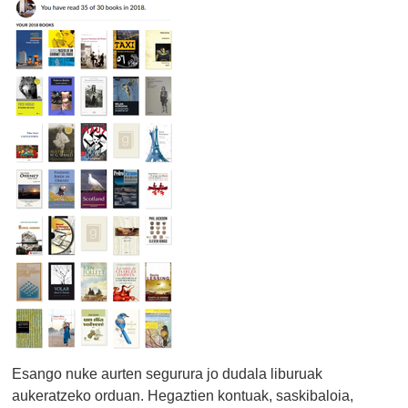
Esango nuke aurten segurura jo dudala liburuak
aukeratzeko orduan. Hegaztien kontuak, saskibaloia,