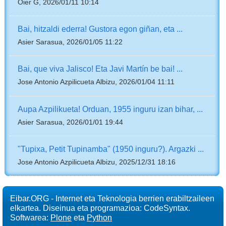
Oier G, 2026/01/11 10:14
Bai, hitzaldi ederra! Gustora egon giñan, eta ...
Asier Sarasua, 2026/01/05 11:22
Bai, que viva Jalisco! Eta Javi Martín be bai! ...
Jose Antonio Azpilicueta Albizu, 2026/01/04 11:11
Aupa Azpilikueta! Orduan, 1955 inguru izan bihar, ...
Asier Sarasua, 2026/01/01 19:44
"Tupixa, Petit Tupinamba" (1950 inguru?). Argazki ...
Jose Antonio Azpilicueta Albizu, 2025/12/31 18:16
Eibar.ORG - Internet eta Teknologia berrien erabiltzaileen
elkartea. Diseinua eta programazioa: CodeSyntax.
Softwarea:
Plone
eta
Python