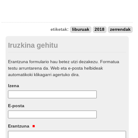
etiketak:
liburuak
2018
zerrendak
Iruzkina gehitu
Erantzuna formulario hau betez utzi dezakezu. Formatua
testu arruntarena da. Web eta e-posta helbideak
automatikoki klikagarri agertuko dira.
Izena
E-posta
Erantzuna