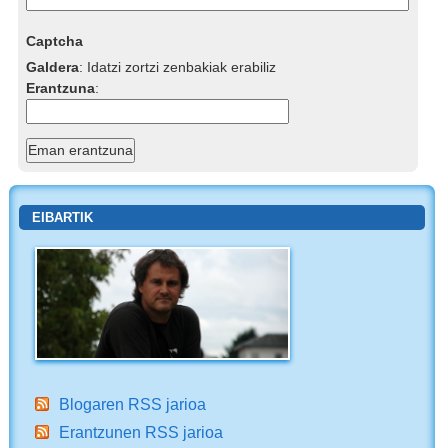
Captcha
Galdera
:
Idatzi zortzi zenbakiak erabiliz
Erantzuna
:
EIBARTIK
Blogaren RSS jarioa
Erantzunen RSS jarioa