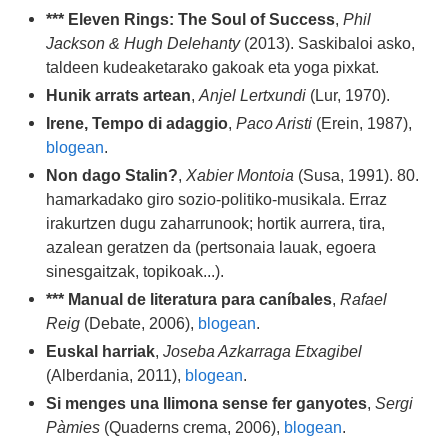
*** Eleven Rings: The Soul of Success
,
Phil
Jackson & Hugh Delehanty
(2013). Saskibaloi asko,
taldeen kudeaketarako gakoak eta yoga pixkat.
Hunik arrats artean
,
Anjel Lertxundi
(Lur, 1970).
Irene, Tempo di adaggio
,
Paco Aristi
(Erein, 1987),
blogean
.
Non dago Stalin?
,
Xabier Montoia
(Susa, 1991). 80.
hamarkadako giro sozio-politiko-musikala. Erraz
irakurtzen dugu zaharrunook; hortik aurrera, tira,
azalean geratzen da (pertsonaia lauak, egoera
sinesgaitzak, topikoak...).
*** Manual de literatura para caníbales
,
Rafael
Reig
(Debate, 2006),
blogean
.
Euskal harriak
,
Joseba Azkarraga Etxagibel
(Alberdania, 2011),
blogean
.
Si menges una llimona sense fer ganyotes
,
Sergi
Pàmies
(Quaderns crema, 2006),
blogean
.