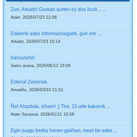
Zuri, Arkaitz! Gurean aurten ez dira itzuli... ...
Asier, 2026/07/23 22:06
Eskerrik asko informazioagatik, guri ere ...
Arkaitz, 2026/07/23 10:14
hamazortzi
Sainz arana, 2026/06/12 19:08
Ederra! Zorionak.
Amatiño, 2026/03/10 21:51
Ño! Ahaztuta, ziharo! ;) Tira, 15 urte bakarrik ...
Asier Sarasua, 2026/01/11 15:56
Egin juagu berba honen gaiñian, neuri be asko ...