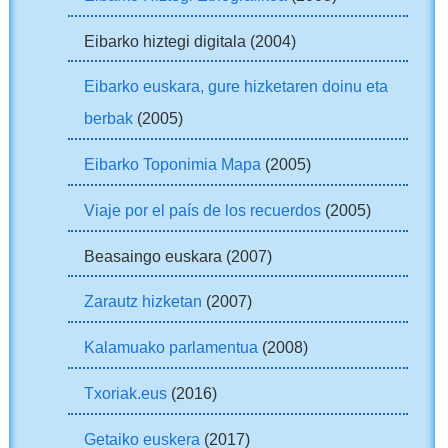
Eibarko hiztegi digitala (2004)
Eibarko euskara, gure hizketaren doinu eta
berbak
(2005)
Eibarko Toponimia Mapa
(2005)
Viaje por el país de los recuerdos
(2005)
Beasaingo euskara (2007)
Zarautz hizketan
(2007)
Kalamuako parlamentua
(2008)
Txoriak.eus
(2016)
Getaiko euskera
(2017)