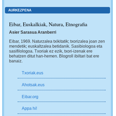
AURKEZPENA
Eibar, Euskalkiak, Natura, Etnografia
Asier Sarasua Aranberri
Eibar, 1969.
Naturzalea txikitatik; txorizalea joan zen
mendetik; euskaltzalea betidanik. Sasibiologoa eta
sasifilologoa. Txoriak ez ezik, txori-izenak ere
behatzen ditut han-hemen.
Blogroll ibiltari bat ere
banaiz.
Txoriak.eus
Ahotsak.eus
Eibar.org
Appa hi!