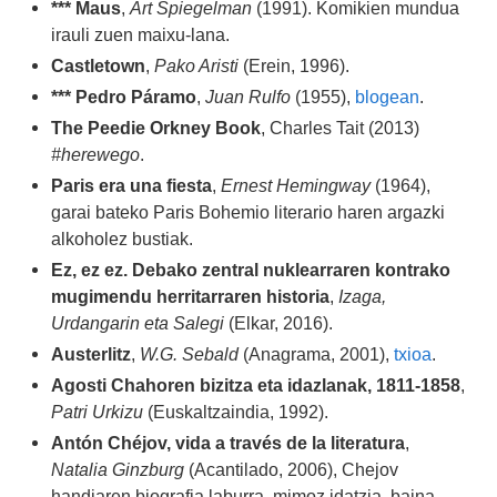
*** Maus
,
Art Spiegelman
(1991). Komikien mundua
irauli zuen maixu-lana.
Castletown
,
Pako Aristi
(Erein, 1996)
.
*** Pedro Páramo
,
Juan Rulfo
(1955),
blogean
.
The Peedie Orkney Book
, Charles Tait (2013)
#herewego
.
Paris era una fiesta
,
Ernest Hemingway
(1964),
garai bateko Paris Bohemio literario haren argazki
alkoholez bustiak.
Ez, ez ez. Debako zentral nuklearraren kontrako
mugimendu herritarraren historia
,
Izaga,
Urdangarin eta Salegi
(Elkar, 2016).
Austerlitz
,
W.G. Sebald
(Anagrama, 2001),
txioa
.
Agosti Chahoren bizitza eta idazlanak, 1811-1858
,
Patri Urkizu
(Euskaltzaindia, 1992).
Antón Chéjov, vida a través de la literatura
,
Natalia Ginzburg
(Acantilado, 2006),
Chejov
handiaren biografia laburra, mimoz idatzia, baina