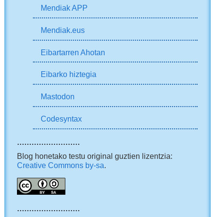
Mendiak APP
Mendiak.eus
Eibartarren Ahotan
Eibarko hiztegia
Mastodon
Codesyntax
..........................
Blog honetako testu original guztien lizentzia:
Creative Commons by-sa
.
..........................