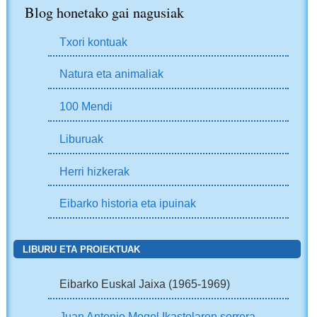
Blog honetako gai nagusiak
Txori kontuak
Natura eta animaliak
100 Mendi
Liburuak
Herri hizkerak
Eibarko historia eta ipuinak
LIBURU ETA PROIEKTUAK
Eibarko Euskal Jaixa (1965-1969)
Juan Antonio Mogel Ikastolaren sorrera