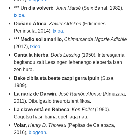
*** Un día volveré
,
Juan Marsé
(Seix Barral, 1982),
txioa.
Océano África
,
Xavier Aldekoa
(Ediciones
Península, 2014),
txioa.
*** Medio sol amarillo
,
Chimamanda Ngozie Adichie
(2017),
txioa
.
Canta la hierba
,
Doris Lessing
(1950). Interesgarria
begitandu zait Lessingen lehenengo eleberria izan
zen hura.
Bake zibila eta beste zazpi gerra ipuin
(Susa,
1989).
La nariz de Darwin
,
José Ramón Alonso
(Almuzara,
2011). Dibulgazio (neuro)zientifikoa.
La clave está en Rebeca
,
Ken Follet
(1980).
Gogotsu hasi, baina epel laga nau.
Volar
,
Henry D. Thoreau
(Pepitas de Calabaza,
2016),
blogean
.