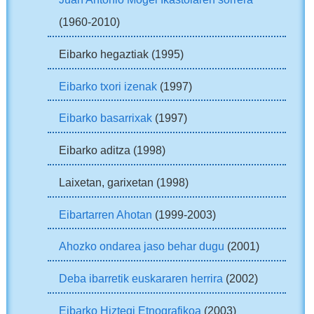
(1960-2010)
Eibarko hegaztiak (1995)
Eibarko txori izenak
(1997)
Eibarko basarrixak
(1997)
Eibarko aditza (1998)
Laixetan, garixetan (1998)
Eibartarren Ahotan
(1999-2003)
Ahozko ondarea jaso behar dugu
(2001)
Deba ibarretik euskararen herrira
(2002)
Eibarko Hiztegi Etnografikoa
(2003)