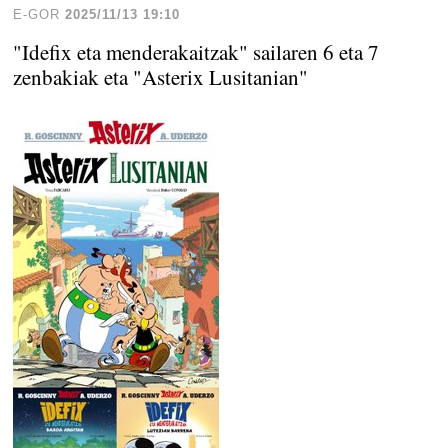
E-GOR
2025/11/13 19:10
"Idefix eta menderakaitzak" sailaren 6 eta 7
zenbakiak eta "Asterix Lusitanian"