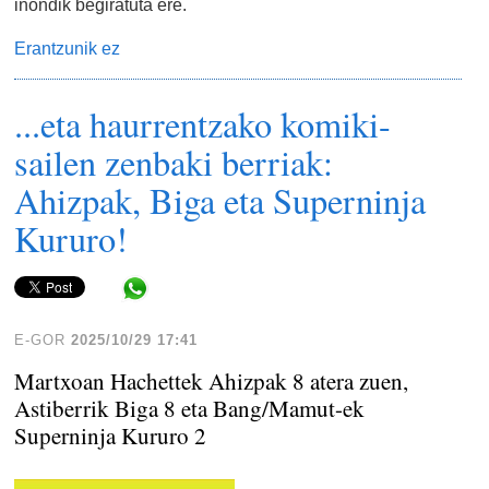
inondik begiratuta ere.
Erantzunik ez
...eta haurrentzako komiki-
sailen zenbaki berriak:
Ahizpak, Biga eta Superninja
Kururo!
Share in WhatsApp
E-GOR
2025/10/29 17:41
Martxoan Hachettek Ahizpak 8 atera zuen,
Astiberrik Biga 8 eta Bang/Mamut-ek
Superninja Kururo 2