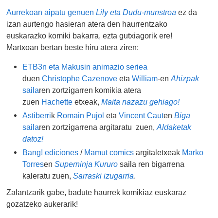
Aurrekoan aipatu genuen
Lily eta Dudu-munstroa
ez da
izan aurtengo hasieran atera den haurrentzako
euskarazko komiki bakarra, ezta gutxiagorik ere!
Martxoan bertan beste hiru atera ziren:
ETB3
n eta Makusin animazio seriea
duen
Christophe Cazenove
eta
William
-en
Ahizpak
saila
ren zortzigarren komikia atera
zuen
Hachette
etxeak,
Maita nazazu gehiago!
Astiberri
k
Romain Pujol
eta
Vincent Caut
en
Biga
saila
ren zortzigarrena argitaratu zuen,
Aldaketak
datoz!
Bang! ediciones
/
Mamut comics
argitaletxeak
Marko
Torres
en
Superninja Kururo
saila ren bigarrena
kaleratu zuen,
Sarraski izugarria
.
Zalantzarik gabe, badute haurrek komikiaz euskaraz
gozatzeko aukerarik!