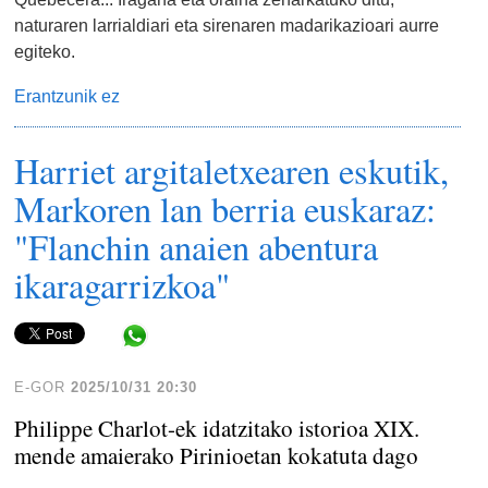
naturaren larrialdiari eta sirenaren madarikazioari aurre
egiteko.
Erantzunik ez
Harriet argitaletxearen eskutik,
Markoren lan berria euskaraz:
"Flanchin anaien abentura
ikaragarrizkoa"
Share in WhatsApp
E-GOR
2025/10/31 20:30
Philippe Charlot-ek idatzitako istorioa XIX.
mende amaierako Pirinioetan kokatuta dago