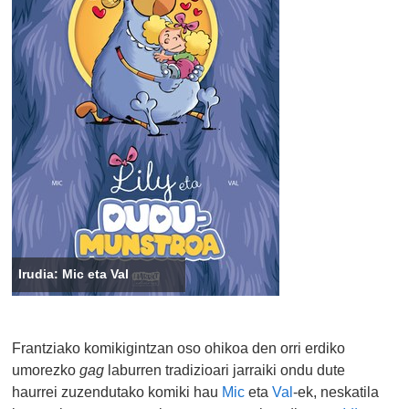
Irudia: Mic eta Val
Frantziako komikigintzan oso ohikoa den orri erdiko
umorezko
gag
laburren tradizioari jarraiki ondu dute
haurrei zuzendutako komiki hau
Mic
eta
Val
-ek, neskatila