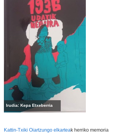
Irudia: Kepa Etxeberria
Kattin-Txiki Oiartzungo elkartea
k herriko memoria