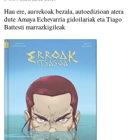
Hau ere, aurrekoak bezala, autoedizioan atera
dute Amaya Echevarria gidoilariak eta Tiago
Battesti marrazkigileak