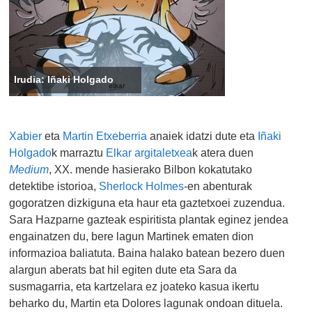
Irudia: Iñaki Holgado
Xabier
eta
Martin Etxeberria
anaiek idatzi dute eta
Iñaki
Holgado
k marraztu
Elkar argitaletxea
k atera duen
Medium
, XX. mende hasierako Bilbon kokatutako
detektibe istorioa,
Sherlock Holmes
-en abenturak
gogoratzen dizkiguna eta haur eta gaztetxoei zuzendua.
Sara Hazparne gazteak espiritista plantak eginez jendea
engainatzen du, bere lagun Martinek ematen dion
informazioa baliatuta. Baina halako batean bezero duen
alargun aberats bat hil egiten dute eta Sara da
susmagarria, eta kartzelara ez joateko kasua ikertu
beharko du, Martin eta Dolores lagunak ondoan dituela.