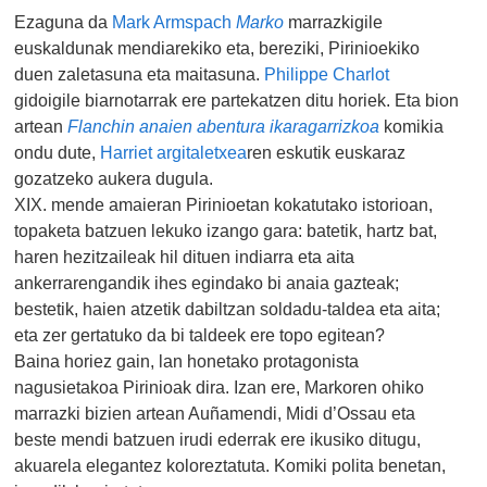
Ezaguna da
Mark Armspach
Marko
marrazkigile
euskaldunak mendiarekiko eta, bereziki, Pirinioekiko
duen zaletasuna eta maitasuna.
Philippe Charlot
gidoigile biarnotarrak ere partekatzen ditu horiek. Eta bion
artean
Flanchin anaien abentura ikaragarrizkoa
komikia
ondu dute,
Harriet argitaletxea
ren eskutik euskaraz
gozatzeko aukera dugula.
XIX. mende amaieran Pirinioetan kokatutako istorioan,
topaketa batzuen lekuko izango gara: batetik, hartz bat,
haren hezitzaileak hil dituen indiarra eta aita
ankerrarengandik ihes egindako bi anaia gazteak;
bestetik, haien atzetik dabiltzan soldadu-taldea eta aita;
eta zer gertatuko da bi taldeek ere topo egitean?
Baina horiez gain, lan honetako protagonista
nagusietakoa Pirinioak dira. Izan ere, Markoren ohiko
marrazki bizien artean Auñamendi, Midi d’Ossau eta
beste mendi batzuen irudi ederrak ere ikusiko ditugu,
akuarela elegantez koloreztatuta. Komiki polita benetan,