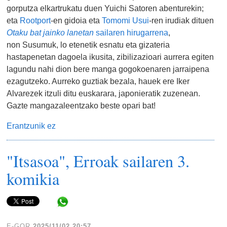
gorputza elkartrukatu duen Yuichi Satoren abenturekin;
eta
Rootport
-en gidoia eta
Tomomi Usui
-ren irudiak dituen
Otaku bat jainko lanetan
sailaren hirugarrena
,
non Susumuk, lo etenetik esnatu eta gizateria
hastapenetan dagoela ikusita, zibilizazioari aurrera egiten
lagundu nahi dion bere manga gogokoenaren jarraipena
ezagutzeko. Aurreko guztiak bezala, hauek ere Iker
Alvarezek itzuli ditu euskarara, japonieratik zuzenean.
Gazte mangazaleentzako beste opari bat!
Erantzunik ez
"Itsasoa", Erroak sailaren 3.
komikia
Share in WhatsApp
E-GOR
2025/11/02 20:57