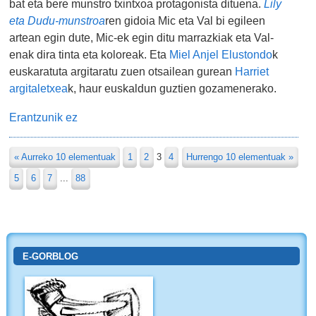
bat eta bere munstro txintxoa protagonista dituena.
Lily
eta Dudu-munstroa
ren gidoia Mic eta Val bi egileen
artean egin dute, Mic-ek egin ditu marrazkiak eta Val-
enak dira tinta eta koloreak. Eta
Miel Anjel Elustondo
k
euskaratuta argitaratu zuen otsailean gurean
Harriet
argitaletxea
k, haur euskaldun guztien gozamenerako.
Erantzunik ez
« Aurreko 10 elementuak
1
2
3
4
Hurrengo 10 elementuak »
5
6
7
...
88
E-GORBLOG