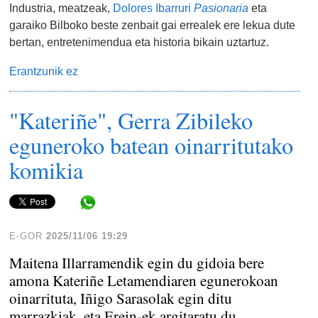
Industria, meatzeak,
Dolores Ibarruri
Pasionaria
eta
garaiko Bilboko beste zenbait gai errealek ere lekua dute
bertan, entretenimendua eta historia bikain uztartuz.
Erantzunik ez
"Kateriñe", Gerra Zibileko
eguneroko batean oinarritutako
komikia
Share in WhatsApp
E-GOR
2025/11/06 19:29
Maitena Illarramendik egin du gidoia bere
amona Kateriñe Letamendiaren egunerokoan
oinarrituta, Iñigo Sarasolak egin ditu
marrazkiak, eta Erein-ek argitaratu du