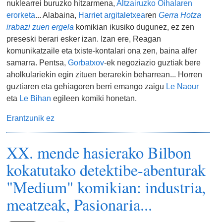
nuklearrei buruzko hitzarmena,
Altzairuzko Oihalaren
erorketa
... Alabaina,
Harriet argitaletxea
ren
Gerra Hotza
irabazi zuen ergela
komikian ikusiko dugunez, ez zen
preseski berari esker izan. Izan ere, Reagan
komunikatzaile eta txiste-kontalari ona zen, baina alfer
samarra. Pentsa,
Gorbatxov
-ek negoziazio guztiak bere
aholkulariekin egin zituen berarekin beharrean... Horren
guztiaren eta gehiagoren berri emango zaigu
Le Naour
eta
Le Bihan
egileen komiki honetan.
Erantzunik ez
XX. mende hasierako Bilbon
kokatutako detektibe-abenturak
"Medium" komikian: industria,
meatzeak, Pasionaria...