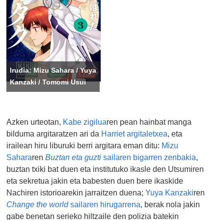
Irudia: Mizu Sahara / Yuya
Kanzaki / Tomomi Usui
Azken urteotan,
Kabe zigilua
ren pean hainbat manga
bilduma argitaratzen ari da
Harriet argitaletxea
, eta
irailean hiru liburuki berri argitara eman ditu:
Mizu
Sahara
ren
Buztan eta guzti
sailaren bigarren zenbakia
,
buztan txiki bat duen eta institutuko ikasle den Utsumiren
eta sekretua jakin eta babesten duen bere ikaskide
Nachiren istorioarekin jarraitzen duena;
Yuya Kanzaki
ren
Change the world
sailaren hirugarrena
, berak nola jakin
gabe benetan serieko hiltzaile den polizia batekin