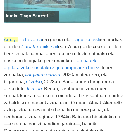
Irudia: Tiago Battesti
Amaya
Echevarria
ren gidoia eta
Tiago Battesti
ren irudiak
dituzten
Erroak
komiki sail
ean, Alaia gaztetxoak eta Elorri
bere izebak hainbat abentura bizi dituzte naturako eta
euskal mitologiako pertsonaiekin.
Lan hauek
argitaratzeko sortutako zigilu propioaren bidez
, lehen
zenbakia,
Ilargiaren orrazia
, 2020an atera zen, eta
bigarrena,
Gizotso
, 2023an. Bada, aurten hirugarrena
atera dute,
Itsasoa
. Bertan, izenburuko izena duen
sirenak kaosa ekarriko du mundura, bere kantuaren bidez
zabaldutako madarikazioarekin. Orduan, Alaiak Akerbeltz
azti gaiztoaren esku utzi beharko du bere patua, eta
denboran atzera eginez, 1784ko Baionara bidaiatuko du
—azken baleontzi handien garaira—, handik
Quebecera... Iragana eta oraina zeharkatuko ditu,