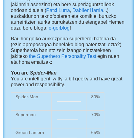
jakinmin aseezina) eta bere superlaguntzaileak
ondoan dituela (
Patxi Lurra
,
DabilenHarria
...),
euskaldunon teknofobiaren eta komikiei buruzko
aurreiritzien aurka burrukatzen du etengabe! Hemen
duzu bere bloga:
e-gorblog
!
Bai, hor goiko aurkezpena superheroi batena da
(ezin aproposagoa honelako blog batentzat, ezta?).
Superheroia banintz zein izango nintzatekeen
jakiteko
the Superhero Personality Test
egin nuen
eta hona emaitzak:
You are
Spider-Man
You are intelligent, witty, a bit geeky and have great
power and responsibility.
Spider-Man
80%
Superman
70%
Green Lantern
65%