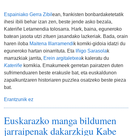
Espainiako Gerra Zibil
ean, frankisten bonbardaketetatik
ihesi ibili behar izan zen, beste jende asko bezala,
Kateriñe Letamendia tolosarra. Hark, baina, eguneroko
batean jasota utzi zituen jasandako lazkeriak. Bada, orain
haren iloba
Maitena Illarramendi
k komiki-gidoia idatzi du
eguneroko hartan oinarrituta. Eta
Iñigo Sarasola
k
marrazkiak jarrita,
Erein argitaletxea
k kaleratu du
Kateriñe
komikia. Emakumeek gerretan pairatzen duten
sufrimenduaren beste erakusle bat, eta euskaldunon
zapalkuntzaren historiaren puzzlea osatzeko beste pieza
bat.
Erantzunik ez
Euskarazko manga bildumen
jarraipenak dakarzkigu Kabe