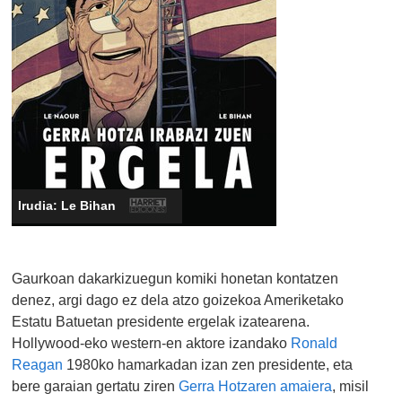
Irudia: Le Bihan
Gaurkoan dakarkizuegun komiki honetan kontatzen
denez, argi dago ez dela atzo goizekoa Ameriketako
Estatu Batuetan presidente ergelak izatearena.
Hollywood-eko western-en aktore izandako
Ronald
Reagan
1980ko hamarkadan izan zen presidente, eta
bere garaian gertatu ziren
Gerra Hotzaren amaiera
, misil