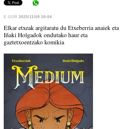
Share in WhatsApp
E-GOR
2025/11/09 20:04
Elkar etxeak argitaratu du Etxeberria anaiek eta
Iñaki Holgadok ondutako haur eta
gaztetxoentzako komikia