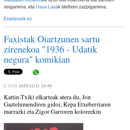
seigarrena, eta
Usua Lasa
k Idefixen zazpigarrena.
Erantzunik ez
Faxistak Oiartzunen sartu
zirenekoa "1936 - Udatik
negura" komikian
Share in WhatsApp
E-GOR
2025/11/11 19:48
Kattin-Txiki elkarteak atera du, Jon
Gaztelumendiren gidoi, Kepa Etxeberriaren
marrazki eta Zigor Garroren koloreekin