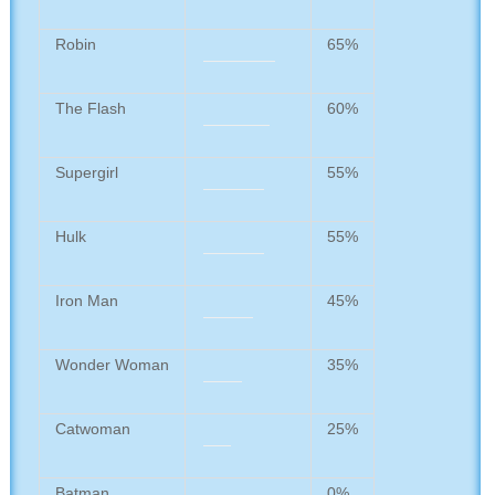
Robin
65%
The Flash
60%
Supergirl
55%
Hulk
55%
Iron Man
45%
Wonder Woman
35%
Catwoman
25%
Batman
0%