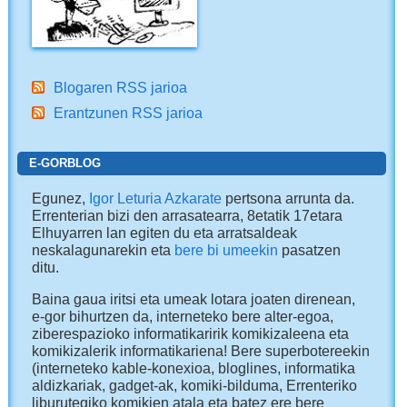
Blogaren RSS jarioa
Erantzunen RSS jarioa
E-GORBLOG
Egunez,
Igor Leturia Azkarate
pertsona arrunta da.
Errenterian bizi den arrasatearra, 8etatik 17etara
Elhuyarren lan egiten du eta arratsaldeak
neskalagunarekin eta
bere bi umeekin
pasatzen
ditu.
Baina gaua iritsi eta umeak lotara joaten direnean,
e-gor bihurtzen da, interneteko bere alter-egoa,
ziberespazioko informatikaririk komikizaleena eta
komikizalerik informatikariena! Bere superbotereekin
(interneteko kable-konexioa, bloglines, informatika
aldizkariak, gadget-ak, komiki-bilduma, Errenteriko
liburutegiko komikien atala eta batez ere bere