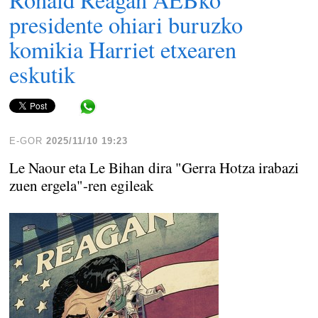
presidente ohiari buruzko
komikia Harriet etxearen
eskutik
Share in WhatsApp
E-GOR
2025/11/10 19:23
Le Naour eta Le Bihan dira "Gerra Hotza irabazi
zuen ergela"-ren egileak