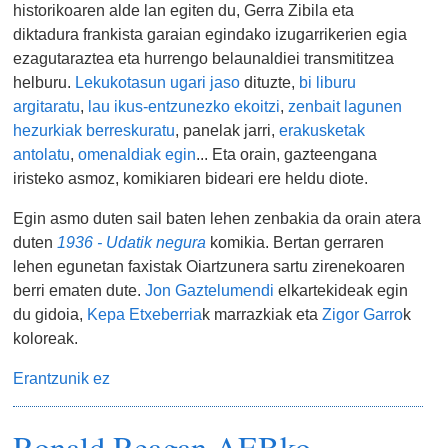
historikoaren alde lan egiten du, Gerra Zibila eta
diktadura frankista garaian egindako izugarrikerien egia
ezagutaraztea eta hurrengo belaunaldiei transmititzea
helburu.
Lekukotasun ugari jaso
dituzte,
bi liburu
argitaratu
,
lau ikus-entzunezko ekoitzi
,
zenbait lagunen
hezurkiak berreskuratu
, panelak jarri,
erakusketak
antolatu
,
omenaldiak egin
... Eta orain, gazteengana
iristeko asmoz, komikiaren bideari ere heldu diote.
Egin asmo duten sail baten lehen zenbakia da orain atera
duten
1936 - Udatik negura
komikia. Bertan gerraren
lehen egunetan faxistak Oiartzunera sartu zirenekoaren
berri ematen dute.
Jon Gaztelumendi
elkartekideak egin
du gidoia,
Kepa Etxeberria
k marrazkiak eta
Zigor Garro
k
koloreak.
Erantzunik ez
Ronald Reagan AEBko