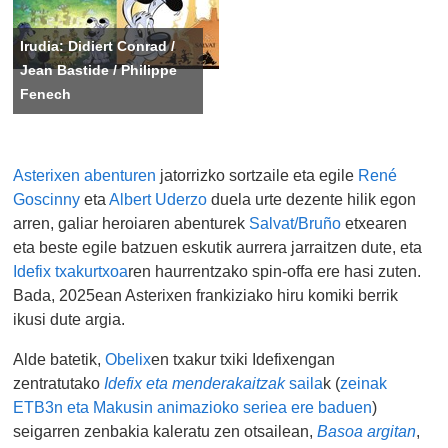
Irudia: Didiert Conrad /
Jean Bastide / Philippe
Fenech
Asterixen abenturen
jatorrizko sortzaile eta egile
René
Goscinny
eta
Albert Uderzo
duela urte dezente hilik egon
arren, galiar heroiaren abenturek
Salvat/Bruño
etxearen
eta beste egile batzuen eskutik aurrera jarraitzen dute, eta
Idefix txakurtxoa
ren haurrentzako spin-offa ere hasi zuten.
Bada, 2025ean Asterixen frankiziako hiru komiki berrik
ikusi dute argia.
Alde batetik,
Obelix
en txakur txiki Idefixengan
zentratutako
Idefix eta menderakaitzak
saila
k (
zeinak
ETB3n eta Makusin animazioko seriea ere baduen
)
seigarren zenbakia kaleratu zen otsailean,
Basoa argitan
,