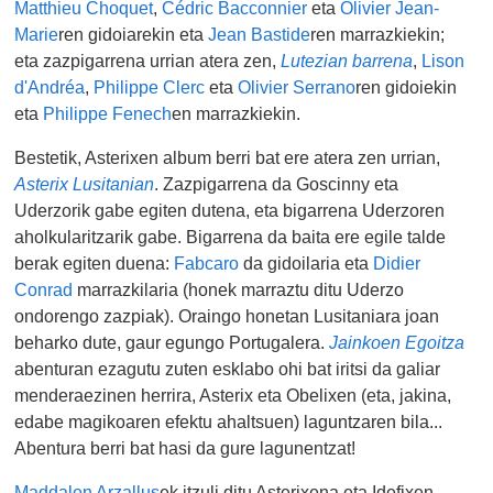
Matthieu Choquet
,
Cédric Bacconnier
eta
Olivier Jean-
Marie
ren gidoiarekin eta
Jean Bastide
ren marrazkiekin;
eta zazpigarrena urrian atera zen,
Lutezian barrena
,
Lison
d'Andréa
,
Philippe Clerc
eta
Olivier Serrano
ren gidoiekin
eta
Philippe Fenech
en marrazkiekin.
Bestetik, Asterixen album berri bat ere atera zen urrian,
Asterix Lusitanian
. Zazpigarrena da Goscinny eta
Uderzorik gabe egiten dutena, eta bigarrena Uderzoren
aholkularitzarik gabe. Bigarrena da baita ere egile talde
berak egiten duena:
Fabcaro
da gidoilaria eta
Didier
Conrad
marrazkilaria (honek marraztu ditu Uderzo
ondorengo zazpiak).
Oraingo honetan Lusitaniara joan
beharko dute, gaur egungo Portugalera.
Jainkoen Egoitza
abenturan
ezagutu
zuten
esklabo ohi bat
iritsi da
galiar
menderaezinen
herrira, A
sterix eta Obelixen
(eta, jakina,
edabe magikoaren efektu ahaltsuen) laguntzaren bila...
Abentura berri bat hasi da gure lagunentzat!
Maddalen Arzallus
ek itzuli ditu Asterixena eta Idefixen