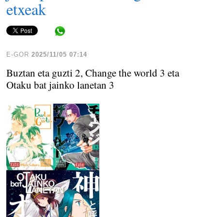
etxeak
Share in WhatsApp
E-GOR
2025/11/05 07:14
Buztan eta guzti 2, Change the world 3 eta
Otaku bat jainko lanetan 3