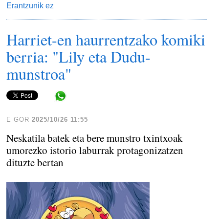
Erantzunik ez
Harriet-en haurrentzako komiki
berria: "Lily eta Dudu-
munstroa"
Share in WhatsApp
E-GOR
2025/10/26 11:55
Neskatila batek eta bere munstro txintxoak
umorezko istorio laburrak protagonizatzen
dituzte bertan