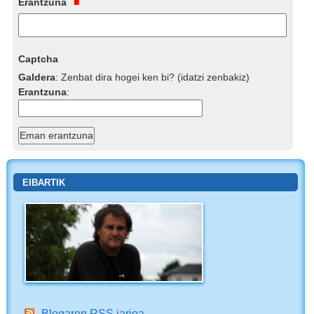
Erantzuna
Captcha
Galdera
:
Zenbat dira hogei ken bi? (idatzi zenbakiz)
Erantzuna
:
EIBARTIK
Blogaren RSS jarioa