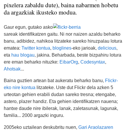
pixelera zabaldu dute), baina nabarmen hobetu
da argazkiak ikusteko modua.
Gaur egun, gutako asko
sareak identifikatzen gaitu. Ni nor naizen azaldu beharko
banu, adibidez, nahikoa litzateke sareko hiruzpalau lotura
ematea:
Twitter kontua
,
bloglines
-eko jarioak,
delicious
,
eta
hau blogau
, jakina. Beharbada, beste bizpahiru lotura
ere eman beharko nituzke:
EibarOrg
,
Codesyntax
,
Ahotsak
...
Baina guztien artean bat aukeratu beharko banu,
Flickr-
eko nire kontua
litzateke. Uste dut Flickr dela azken 5
urteotan gehien erabili dudan sareko tresna; etengabe,
astero, plazer handiz. Eta gehien identifikatzen nauena;
hantxe daude nire ibilerak, lanak, zaletasunak, lagunak,
familia... 2000 argazki inguru.
2005eko uztailean deskubritu nuen,
Gari Araolazaren