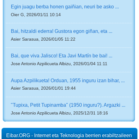
Egin juagu berba honen gaiñian, neuri be asko ...
Oier G, 2026/01/11 10:14
Bai, hitzaldi ederra! Gustora egon giñan, eta ...
Asier Sarasua, 2026/01/05 11:22
Bai, que viva Jalisco! Eta Javi Martín be bai! ...
Jose Antonio Azpilicueta Albizu, 2026/01/04 11:11
Aupa Azpilikueta! Orduan, 1955 inguru izan bihar, ...
Asier Sarasua, 2026/01/01 19:44
"Tupixa, Petit Tupinamba" (1950 inguru?). Argazki ...
Jose Antonio Azpilicueta Albizu, 2025/12/31 18:16
Eibar.ORG - Internet eta Teknologia berrien erabiltzaileen