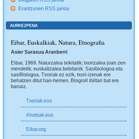
Erantzunen RSS jarioa
AURKEZPENA
Eibar, Euskalkiak, Natura, Etnografia
Asier Sarasua Aranberri
Eibar, 1969.
Naturzalea txikitatik; txorizalea joan zen
mendetik; euskaltzalea betidanik. Sasibiologoa eta
sasifilologoa. Txoriak ez ezik, txori-izenak ere
behatzen ditut han-hemen.
Blogroll ibiltari bat ere
banaiz.
Txoriak.eus
Ahotsak.eus
Eibar.org