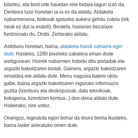
bitartez, eta bost urte hauetan nire bidaia-lagun izan da.
Denbora luze honetan ia-ia ez da aldatu. Aldaketa
nabarmenena, bideoak igotzeko aukera gehitu zutela (nik
neuk ez dut ia erabili). Bestela, hasieran bezalaxe
funtzionatu du. Ondo. Zertarako aldatu.
Asteburu honetan, baina,
aldaketa handi samarra egin
dute
. Hasteko, 1280 pixeleko zabalera eman diote
webguneari. Horrek nabarmen hobetu ditu portadak eta
argazki bakoitzaren bistak. Gainera, argazki bakoitzaren
orrialdea ere aldatu dute. Menu nagusia batere ukitu
gabe, baina argazki bakoitzaren inguruko informazio
guztia (izenburu eta deskripzioak, datu teknikoak,
kokapena, lizentzien kontua...) den-dena aldatu dute.
Hoberako, nire ustez.
Oraingoz, logeatuta egon behar da itxura berria ikusteko,
baina laster aireratuko omen dute.