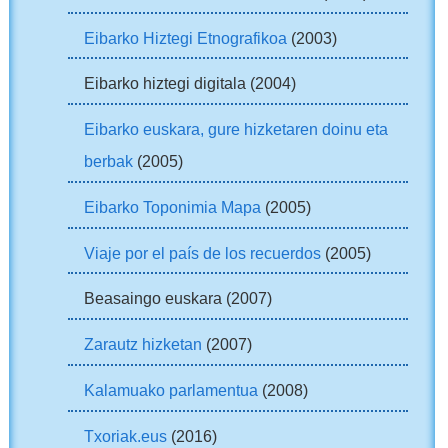
Eibarko Hiztegi Etnografikoa
(2003)
Eibarko hiztegi digitala (2004)
Eibarko euskara, gure hizketaren doinu eta
berbak
(2005)
Eibarko Toponimia Mapa
(2005)
Viaje por el país de los recuerdos
(2005)
Beasaingo euskara (2007)
Zarautz hizketan
(2007)
Kalamuako parlamentua
(2008)
Txoriak.eus
(2016)