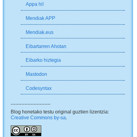
Appa hi!
Mendiak APP
Mendiak.eus
Eibartarren Ahotan
Eibarko hiztegia
Mastodon
Codesyntax
..........................
Blog honetako testu original guztien lizentzia:
Creative Commons by-sa
.