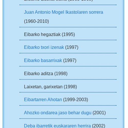
Juan Antonio Mogel Ikastolaren sorrera
(1960-2010)
Eibarko hegaztiak (1995)
Eibarko txori izenak
(1997)
Eibarko basarrixak
(1997)
Eibarko aditza (1998)
Laixetan, garixetan (1998)
Eibartarren Ahotan
(1999-2003)
Ahozko ondarea jaso behar dugu
(2001)
Deba ibarretik euskararen herrira
(2002)