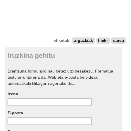
etiketak:
argazkiak
flickr
sarea
Iruzkina gehitu
Erantzuna formulario hau betez utzi dezakezu. Formatua
testu arruntarena da. Web eta e-posta helbideak
automatikoki klikagarri agertuko dira.
Izena
E-posta