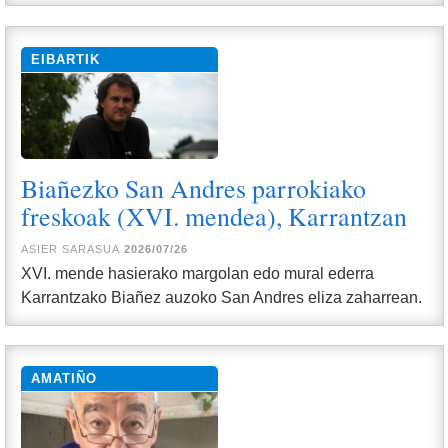
EIBARTIK
Biañezko San Andres parrokiako
freskoak (XVI. mendea), Karrantzan
ASIER SARASUA
2026/07/26
XVI. mende hasierako margolan edo mural ederra
Karrantzako Biañez auzoko San Andres eliza zaharrean.
AMATIÑO