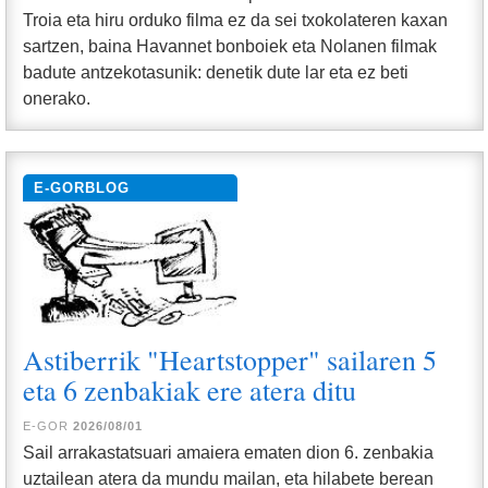
Troia eta hiru orduko filma ez da sei txokolateren kaxan
sartzen, baina Havannet bonboiek eta Nolanen filmak
badute antzekotasunik: denetik dute lar eta ez beti
onerako.
E-GORBLOG
Astiberrik "Heartstopper" sailaren 5
eta 6 zenbakiak ere atera ditu
E-GOR
2026/08/01
Sail arrakastatsuari amaiera ematen dion 6. zenbakia
uztailean atera da mundu mailan, eta hilabete berean