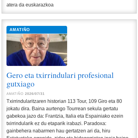
atera da euskarazkoa
AMATIÑO
Gero eta txirrindulari profesional
gutxiago
AMATIÑO
2026/07/31
Txirrindularitzaren historian 113 Tour, 109 Giro eta 80
jokatu dira. Baina aurtengo Tourrean sekula gertatu
gabekoa jazo da: Frantzia, Italia eta Espainiako ezein
txirrindularik ez du etaparik irabazi. Paradoxa:
gainbehera nabarmen hau gertatzen ari da, hiru
Estatuotako errepide, zidor eta bidegorrietan inoiz baino