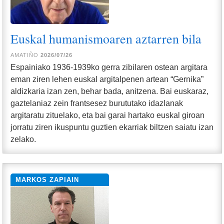
Euskal humanismoaren aztarren bila
AMATIÑO
2026/07/26
Espainiako 1936-1939ko gerra zibilaren ostean argitara
eman ziren lehen euskal argitalpenen artean “Gernika”
aldizkaria izan zen, behar bada, anitzena. Bai euskaraz,
gaztelaniaz zein frantsesez burututako idazlanak
argitaratu zituelako, eta bai garai hartako euskal giroan
jorratu ziren ikuspuntu guztien ekarriak biltzen saiatu izan
zelako.
MARKOS ZAPIAIN