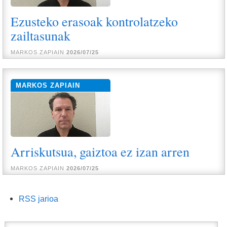
Ezusteko erasoak kontrolatzeko
zailtasunak
MARKOS ZAPIAIN
2026/07/25
MARKOS ZAPIAIN
Arriskutsua, gaiztoa ez izan arren
MARKOS ZAPIAIN
2026/07/25
Dokumentuaren
RSS jarioa
akzioak