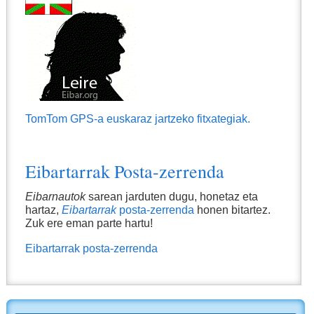
TomTom GPS-a euskaraz jartzeko fitxategiak.
Eibartarrak Posta-zerrenda
Eibarnautok
sarean jarduten dugu, honetaz eta
hartaz,
Eibartarrak
posta-zerrenda
honen bitartez.
Zuk ere eman parte hartu!
Eibartarrak posta-zerrenda