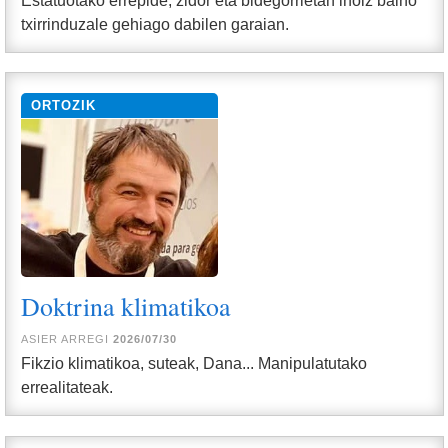
txirrinduzale gehiago dabilen garaian.
ORTOZIK
Doktrina klimatikoa
ASIER ARREGI
2026/07/30
Fikzio klimatikoa, suteak, Dana... Manipulatutako
errealitateak.