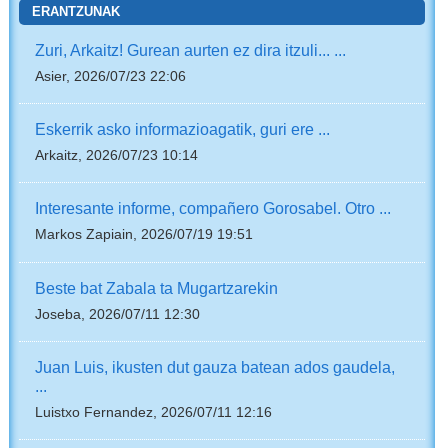
ERANTZUNAK
Zuri, Arkaitz! Gurean aurten ez dira itzuli... ...
Asier, 2026/07/23 22:06
Eskerrik asko informazioagatik, guri ere ...
Arkaitz, 2026/07/23 10:14
Interesante informe, compañero Gorosabel. Otro ...
Markos Zapiain, 2026/07/19 19:51
Beste bat Zabala ta Mugartzarekin
Joseba, 2026/07/11 12:30
Juan Luis, ikusten dut gauza batean ados gaudela,
...
Luistxo Fernandez, 2026/07/11 12:16