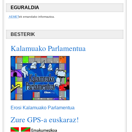
EGURALDIA
AEMET
ek emandako informazioa.
BESTERIK
Kalamuako Parlamentua
Erosi Kalamuako Parlamentua
Zure GPS-a euskaraz!