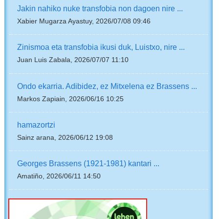
Jakin nahiko nuke transfobia non dagoen nire ...
Xabier Mugarza Ayastuy, 2026/07/08 09:46
Zinismoa eta transfobia ikusi duk, Luistxo, nire ...
Juan Luis Zabala, 2026/07/07 11:10
Ondo ekarria. Adibidez, ez Mitxelena ez Brassens ...
Markos Zapiain, 2026/06/16 10:25
hamazortzi
Sainz arana, 2026/06/12 19:08
Georges Brassens (1921-1981) kantari ...
Amatiño, 2026/06/11 14:50