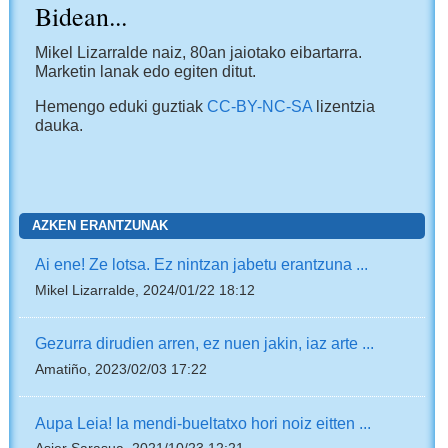
Bidean...
Mikel Lizarralde naiz, 80an jaiotako eibartarra.
Marketin lanak edo egiten ditut.
Hemengo eduki guztiak
CC-BY-NC-SA
lizentzia
dauka.
AZKEN ERANTZUNAK
Ai ene! Ze lotsa. Ez nintzan jabetu erantzuna ...
Mikel Lizarralde, 2024/01/22 18:12
Gezurra dirudien arren, ez nuen jakin, iaz arte ...
Amatiño, 2023/02/03 17:22
Aupa Leia! Ia mendi-bueltatxo hori noiz eitten ...