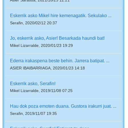
Asier Sarasua, 2021/10/23 12:21
Eskerrik asko Mikel hire kemenagatik. Sekulako ...
Serafin, 2020/02/12 20:37
Jo, eskerrik asko, Asier! Besarkada haundi bat!
Mikel Lizarralde, 2020/01/23 19:29
Ederra irakaspena beste behin. Jarrera batipat. ...
ASIER IBAIBARRIAGA, 2020/01/23 14:18
Eskerrik asko, Serafin!
Mikel Lizarralde, 2019/11/08 07:25
Hau dok poza emoten duana. Gustora irakurri juat. ...
Serafin, 2019/11/07 19:35