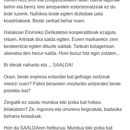
behin eta berriz nire arroparekin estorsionatzeak ez du
bide luzerik. Nahikoa txiste egiten dizkidate jada
koadrilakoek. Beste zerbait behar nuen.
Halakoan Elorrioko Delikatetxe kooperatiboak ezagutu
nituen. Artistak dira salda egiten. Euren markarekin zein
besteentzat egiten dituzte saldak. Tartean kolagenoan
aberatsa den hezur-salda. Honi buruz hitz egin zidaten...
Bi ideiak nahastu eta ... SAALDA!
Orain, beste enpresa estandar bat gehiago sortzeak
merezi zuen? Patroi berarekin mozturiko antzerako beste
proiektu bat?
Zergatik ez saiatu mundua toki pixka bat hobea
bilakatzen? Ze, ingurura eta urrunera begiratuta, badauka
beharra koitaduak.
Hori da SAALDAren helburua. Mundua toki pixka bat