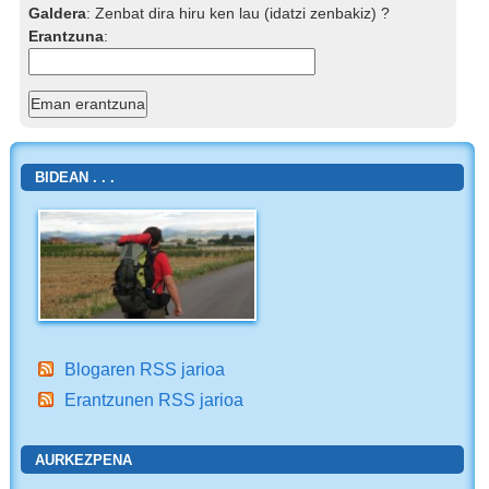
Galdera
:
Zenbat dira hiru ken lau (idatzi zenbakiz) ?
Erantzuna
:
BIDEAN . . .
Blogaren RSS jarioa
Erantzunen RSS jarioa
AURKEZPENA