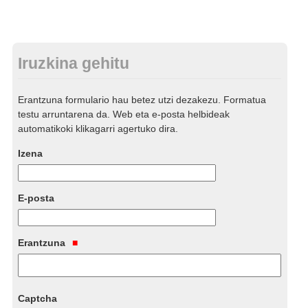
Iruzkina gehitu
Erantzuna formulario hau betez utzi dezakezu. Formatua
testu arruntarena da. Web eta e-posta helbideak
automatikoki klikagarri agertuko dira.
Izena
E-posta
Erantzuna
Captcha