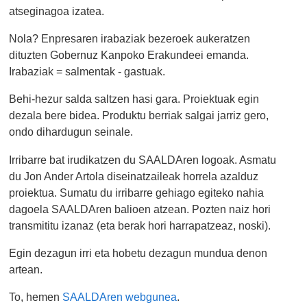
atseginagoa izatea.
Nola? Enpresaren irabaziak bezeroek aukeratzen
dituzten Gobernuz Kanpoko Erakundeei emanda.
Irabaziak = salmentak - gastuak.
Behi-hezur salda saltzen hasi gara. Proiektuak egin
dezala bere bidea. Produktu berriak salgai jarriz gero,
ondo dihardugun seinale.
Irribarre bat irudikatzen du SAALDAren logoak. Asmatu
du Jon Ander Artola diseinatzaileak horrela azalduz
proiektua. Sumatu du irribarre gehiago egiteko nahia
dagoela SAALDAren balioen atzean. Pozten naiz hori
transmititu izanaz (eta berak hori harrapatzeaz, noski).
Egin dezagun irri eta hobetu dezagun mundua denon
artean.
To, hemen
SAALDAren webgunea
.