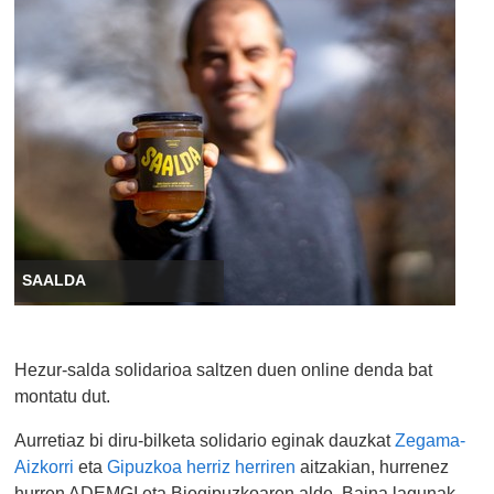
SAALDA
Hezur-salda solidarioa saltzen duen online denda bat
montatu dut.
Aurretiaz bi diru-bilketa solidario eginak dauzkat
Zegama-
Aizkorri
eta
Gipuzkoa herriz herriren
aitzakian, hurrenez
hurren ADEMGI eta Biogipuzkoaren alde. Baina lagunak