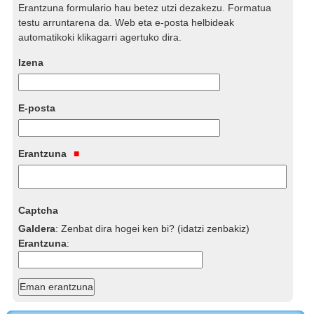
Erantzuna formulario hau betez utzi dezakezu. Formatua
testu arruntarena da. Web eta e-posta helbideak
automatikoki klikagarri agertuko dira.
Izena
E-posta
Erantzuna
Captcha
Galdera
:
Zenbat dira hogei ken bi? (idatzi zenbakiz)
Erantzuna
: