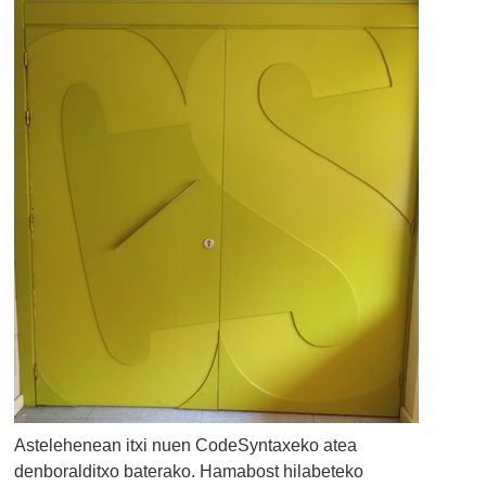
Astelehenean itxi nuen CodeSyntaxeko atea
denboralditxo baterako. Hamabost hilabeteko