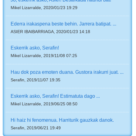
Mikel Lizarralde, 2020/01/23 19:29
Ederra irakaspena beste behin. Jarrera batipat. ...
ASIER IBAIBARRIAGA, 2020/01/23 14:18
Eskerrik asko, Serafin!
Mikel Lizarralde, 2019/11/08 07:25
Hau dok poza emoten duana. Gustora irakurri juat. ...
Serafin, 2019/11/07 19:35
Eskerrik asko, Serafin! Estimatuta dago ...
Mikel Lizarralde, 2019/06/25 08:50
Hi haiz hi fenomenua. Harriturik gauzkak danok.
Serafin, 2019/06/21 19:49