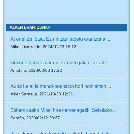
AZKEN ERANTZUNAK
Ai ene! Ze lotsa. Ez nintzan jabetu erantzuna ...
Mikel Lizarralde, 2024/01/22 18:12
Gezurra dirudien arren, ez nuen jakin, iaz arte ...
Amatiño, 2023/02/03 17:22
Aupa Leia! Ia mendi-bueltatxo hori noiz eitten ...
Asier Sarasua, 2021/10/23 12:21
Eskerrik asko Mikel hire kemenagatik. Sekulako ...
Serafin, 2020/02/12 20:37
Jo, eskerrik asko, Asier! Besarkada haundi bat!