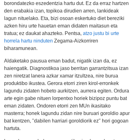
borondatezko eszedentzia hartu dut. Ez da erraz hartzen
den erabakia izan, topikoa dirudien arren, lankideak
lagun nituelako. Eta, bizi osoan eskertuko diet bereziki
azken hiru urte hauetan eman didaten maitasun eta
tratua; ez daukat ahazteko. Pentsa,
atzo justu bi urte
horrela hartu ninduten
Zegama-Aizkorriren
biharamunean.
Aldaketako pausua eman badut, nigatik izan da, ez
haiengatik. Diagnostikoa jaso berritan garrantzitsua izan
zen niretzat lanera azkar xamar itzultzea, nire burua
produktibo ikustea. Gerora etorri ziren kirol-erronkek
lagundu zidaten hobeto aurkitzen, aurrera egiten. Ordura
arte egin gabe nituen lorpentxo horiek bizipoz puntu bat
eman zidaten. Ondoren etorri zen MUn ikasitako
masterra; honek lagundu zidan nire buruari goroldio apur
bat kentzen, "dabilen harriari goroldiorik ez" hori gogoan
hartuta.