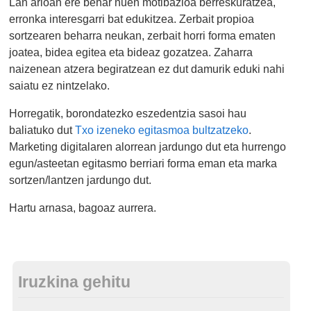
Lan arloan ere behar nuen motibazioa berreskuratzea,
erronka interesgarri bat edukitzea. Zerbait propioa
sortzearen beharra neukan, zerbait horri forma ematen
joatea, bidea egitea eta bideaz gozatzea. Zaharra
naizenean atzera begiratzean ez dut damurik eduki nahi
saiatu ez nintzelako.
Horregatik, borondatezko eszedentzia sasoi hau
baliatuko dut
Txo izeneko egitasmoa bultzatzeko
.
Marketing digitalaren alorrean jardungo dut eta hurrengo
egun/asteetan egitasmo berriari forma eman eta marka
sortzen/lantzen jardungo dut.
Hartu arnasa, bagoaz aurrera.
Iruzkina gehitu