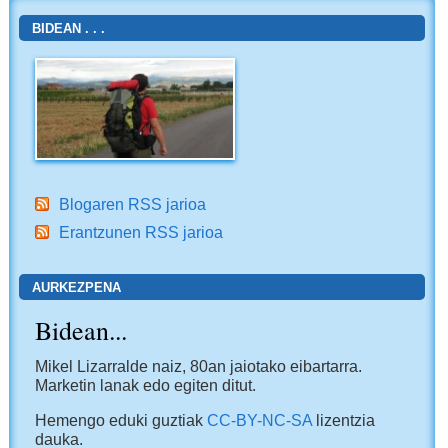
BIDEAN . . .
Blogaren RSS jarioa
Erantzunen RSS jarioa
AURKEZPENA
Bidean...
Mikel Lizarralde naiz, 80an jaiotako eibartarra.
Marketin lanak edo egiten ditut.
Hemengo eduki guztiak
CC-BY-NC-SA
lizentzia
dauka.