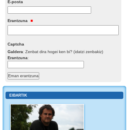
E-posta
Erantzuna
Captcha
Galdera
:
Zenbat dira hogei ken bi? (idatzi zenbakiz)
Erantzuna
:
EIBARTIK