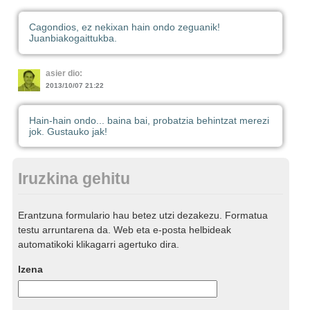
Cagondios, ez nekixan hain ondo zeguanik!
Juanbiakogaittukba.
asier dio:
2013/10/07 21:22
Hain-hain ondo... baina bai, probatzia behintzat merezi
jok. Gustauko jak!
Iruzkina gehitu
Erantzuna formulario hau betez utzi dezakezu. Formatua
testu arruntarena da. Web eta e-posta helbideak
automatikoki klikagarri agertuko dira.
Izena