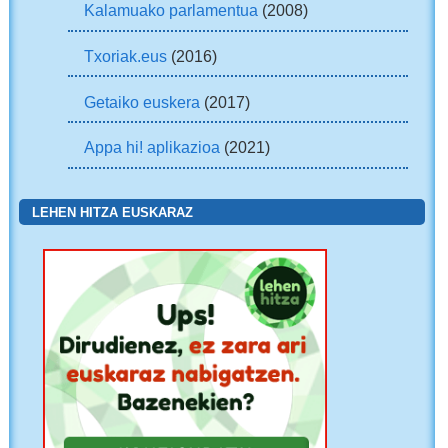
Kalamuako parlamentua
(2008)
Txoriak.eus
(2016)
Getaiko euskera
(2017)
Appa hi! aplikazioa
(2021)
LEHEN HITZA EUSKARAZ