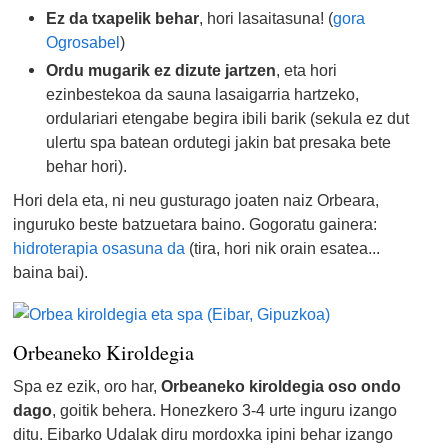
Ez da txapelik behar
, hori lasaitasuna! (
gora
Ogrosabel
)
Ordu mugarik ez dizute jartzen
, eta hori
ezinbestekoa da sauna lasaigarria hartzeko,
ordulariari etengabe begira ibili barik (sekula ez dut
ulertu spa batean ordutegi jakin bat presaka bete
behar hori).
Hori dela eta, ni neu gusturago joaten naiz Orbeara,
inguruko beste batzuetara baino. Gogoratu gainera:
hidroterapia osasuna da
(tira, hori nik orain esatea...
baina bai).
Orbeaneko Kiroldegia
Spa ez ezik, oro har,
Orbeaneko kiroldegia oso ondo
dago
, goitik behera. Honezkero 3-4 urte inguru izango
ditu. Eibarko Udalak diru mordoxka ipini behar izango