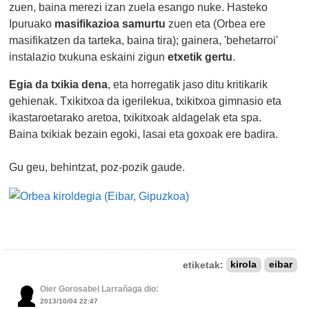
zuen, baina merezi izan zuela esango nuke. Hasteko
Ipuruako
masifikazioa samurtu
zuen eta (Orbea ere
masifikatzen da tarteka, baina tira); gainera, 'behetarroi'
instalazio txukuna eskaini zigun
etxetik gertu
.
Egia da txikia dena
, eta horregatik jaso ditu kritikarik
gehienak. Txikitxoa da igerilekua, txikitxoa gimnasio eta
ikastaroetarako aretoa, txikitxoak aldagelak eta spa.
Baina txikiak bezain egoki, lasai eta goxoak ere badira.
Gu geu, behintzat, poz-pozik gaude.
etiketak:
kirola
eibar
Oier Gorosabel Larrañaga dio:
2013/10/04 22:47