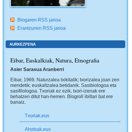
Blogaren RSS jarioa
Erantzunen RSS jarioa
AURKEZPENA
Eibar, Euskalkiak, Natura, Etnografia
Asier Sarasua Aranberri
Eibar, 1969.
Naturzalea txikitatik; txorizalea joan zen
mendetik; euskaltzalea betidanik. Sasibiologoa eta
sasifilologoa. Txoriak ez ezik, txori-izenak ere
behatzen ditut han-hemen.
Blogroll ibiltari bat ere
banaiz.
Txoriak.eus
Ahotsak.eus