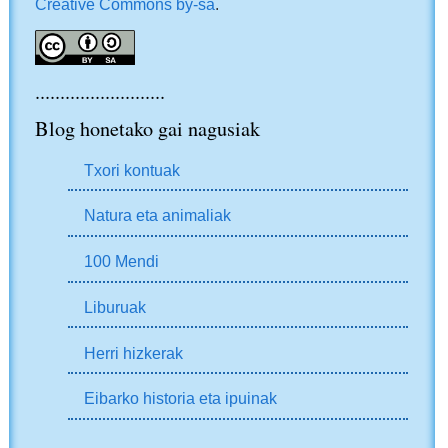
Creative Commons by-sa
.
..........................
Blog honetako gai nagusiak
Txori kontuak
Natura eta animaliak
100 Mendi
Liburuak
Herri hizkerak
Eibarko historia eta ipuinak