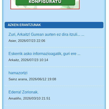
AZKEN ERANTZUNAK
Zuri, Arkaitz! Gurean aurten ez dira itzuli... ...
Asier, 2026/07/23 22:06
Eskerrik asko informazioagatik, guri ere ...
Arkaitz, 2026/07/23 10:14
hamazortzi
Sainz arana, 2026/06/12 19:08
Ederra! Zorionak.
Amatiño, 2026/03/10 21:51