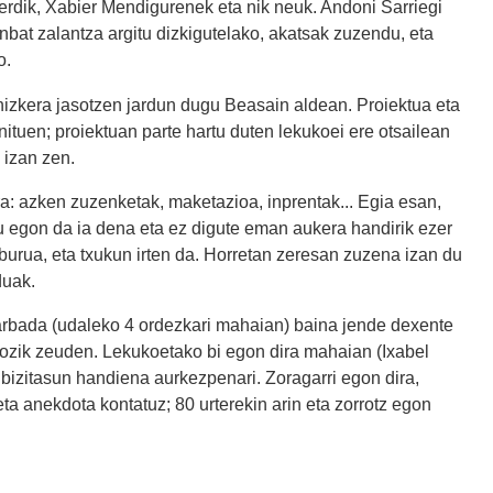
berdik, Xabier Mendigurenek eta nik neuk. Andoni Sarriegi
nbat zalantza argitu dizkigutelako, akatsak zuzendu, eta
o.
hizkera jasotzen jardun dugu Beasain aldean. Proiektua eta
nituen; proiektuan parte hartu duten lekukoei ere otsailean
 izan zen.
ra: azken zuzenketak, maketazioa, inprentak... Egia esan,
u egon da ia dena eta ez digute eman aukera handirik ezer
iburua, eta txukun irten da. Horretan zeresan zuzena izan du
duak.
arbada (udaleko 4 ordezkari mahaian) baina jende dexente
ak pozik zeuden. Lekukoetako bi egon dira mahaian (Ixabel
bizitasun handiena aurkezpenari. Zoragarri egon dira,
a anekdota kontatuz; 80 urterekin arin eta zorrotz egon