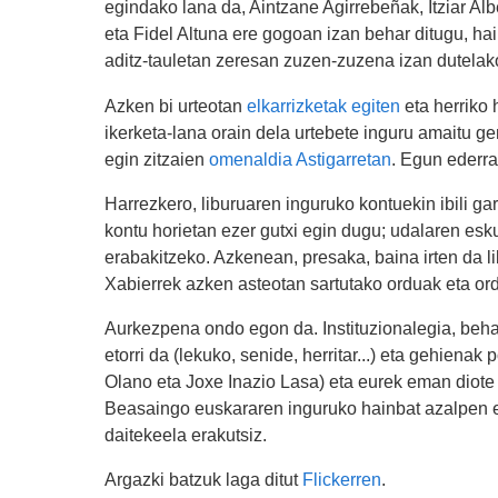
egindako lana da, Aintzane Agirrebeñak, Itziar Al
eta Fidel Altuna ere gogoan izan behar ditugu, hai
aditz-tauletan zeresan zuzen-zuzena izan dutelak
Azken bi urteotan
elkarrizketak egiten
eta herriko 
ikerketa-lana orain dela urtebete inguru amaitu ge
egin zitzaien
omenaldia Astigarretan
. Egun ederra
Harrezkero, liburuaren inguruko kontuekin ibili ga
kontu horietan ezer gutxi egin dugu; udalaren esk
erabakitzeko. Azkenean, presaka, baina irten da l
Xabierrek azken asteotan sartutako orduak eta or
Aurkezpena ondo egon da. Instituzionalegia, beh
etorri da (lekuko, senide, herritar...) eta gehien
Olano eta Joxe Inazio Lasa) eta eurek eman diote 
Beasaingo euskararen inguruko hainbat azalpen et
daitekeela erakutsiz.
Argazki batzuk laga ditut
Flickerren
.