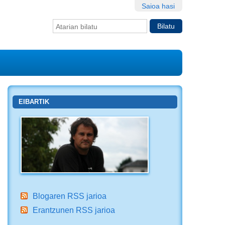
Saioa hasi
Bilatu atarian
Bilaketa
aurreratua…
EIBARTIK
Blogaren RSS jarioa
Erantzunen RSS jarioa