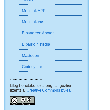
Mendiak APP
Mendiak.eus
Eibartarren Ahotan
Eibarko hiztegia
Mastodon
Codesyntax
..........................
Blog honetako testu original guztien
lizentzia:
Creative Commons by-sa
.