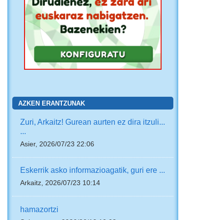
AZKEN ERANTZUNAK
Zuri, Arkaitz! Gurean aurten ez dira itzuli...
...
Asier, 2026/07/23 22:06
Eskerrik asko informazioagatik, guri ere ...
Arkaitz, 2026/07/23 10:14
hamazortzi