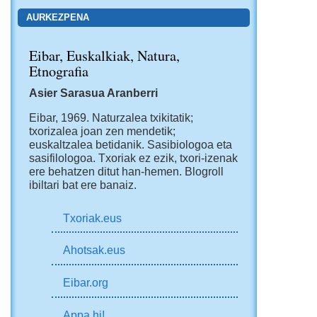
AURKEZPENA
Eibar, Euskalkiak, Natura,
Etnografia
Asier Sarasua Aranberri
Eibar, 1969.
Naturzalea txikitatik;
txorizalea joan zen mendetik;
euskaltzalea betidanik. Sasibiologoa eta
sasifilologoa. Txoriak ez ezik, txori-izenak
ere behatzen ditut han-hemen.
Blogroll
ibiltari bat ere banaiz.
Txoriak.eus
Ahotsak.eus
Eibar.org
Appa hi!