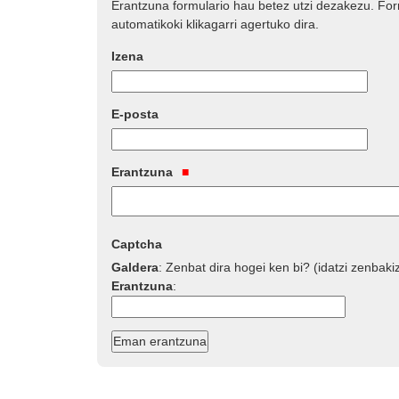
Erantzuna formulario hau betez utzi dezakezu. Fo
automatikoki klikagarri agertuko dira.
Izena
E-posta
Erantzuna
Captcha
Galdera
:
Zenbat dira hogei ken bi? (idatzi zenbaki
Erantzuna
: