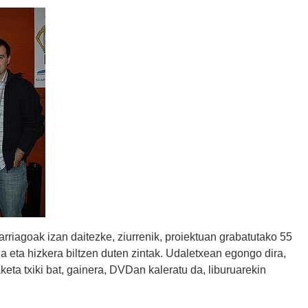
arriagoak izan daitezke, ziurrenik, proiektuan grabatutako 55
a eta hizkera biltzen duten zintak. Udaletxean egongo dira,
ta txiki bat, gainera, DVDan kaleratu da, liburuarekin