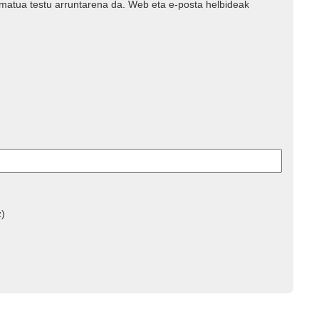
rmatua testu arruntarena da. Web eta e-posta helbideak
z)