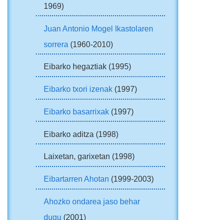
1969)
Juan Antonio Mogel Ikastolaren
sorrera
(1960-2010)
Eibarko hegaztiak (1995)
Eibarko txori izenak
(1997)
Eibarko basarrixak
(1997)
Eibarko aditza (1998)
Laixetan, garixetan (1998)
Eibartarren Ahotan
(1999-2003)
Ahozko ondarea jaso behar
dugu
(2001)