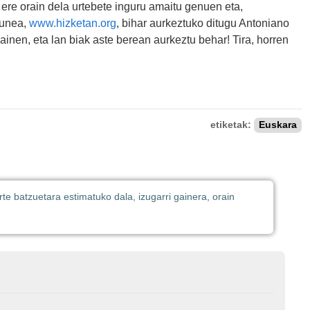
ere orain dela urtebete inguru amaitu genuen eta,
gunea,
www.hizketan.org
, bihar aurkeztuko ditugu Antoniano
inen, eta lan biak aste berean aurkeztu behar! Tira, horren
etiketak:
Euskara
e batzuetara estimatuko dala, izugarri gainera, orain