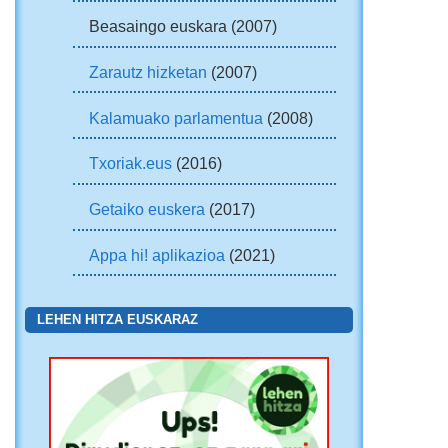
Beasaingo euskara (2007)
Zarautz hizketan
(2007)
Kalamuako parlamentua
(2008)
Txoriak.eus
(2016)
Getaiko euskera
(2017)
Appa hi! aplikazioa
(2021)
LEHEN HITZA EUSKARAZ