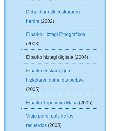
Deba ibarretik euskararen
herrira
(2002)
Eibarko Hiztegi Etnografikoa
(2003)
Eibarko hiztegi digitala (2004)
Eibarko euskara, gure
hizketaren doinu eta berbak
(2005)
Eibarko Toponimia Mapa
(2005)
Viaje por el país de los
recuerdos
(2005)