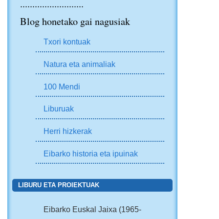
..........................
Blog honetako gai nagusiak
Txori kontuak
Natura eta animaliak
100 Mendi
Liburuak
Herri hizkerak
Eibarko historia eta ipuinak
LIBURU ETA PROIEKTUAK
Eibarko Euskal Jaixa (1965-