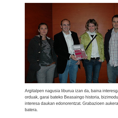
Argitalpen nagusia liburua izan da, baina interesg
orduak, garai bateko Beasaingo historia, bizimodu
interesa daukan edonorentzat. Grabazioen aukerake
batera.