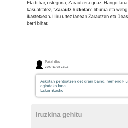
Eta bihar, osteguna, Zarautzera goaz. Hango lana 
kasualitatez, "
Zarautz hizketan
" liburua eta web
ikastetxean. Hiru urtez lanean Zarautzen eta Beasa
berri bihar.
Patxi dio:
2007/11/08 22:18
Askotan pentsatzen det orain baino, hemendik urt
egindako lana.
Eskerrikasko!
Iruzkina gehitu