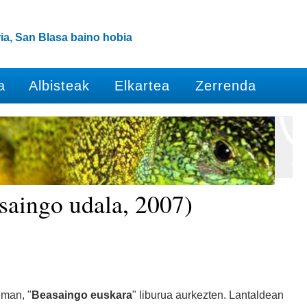
ia, San Blasa baino hobia
a
Albisteak
Elkartea
Zerrenda
saingo udala, 2007)
eman, "
Beasaingo euskara
" liburua aurkezten. Lantaldean