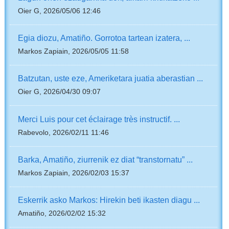
Oier G, 2026/05/06 12:46
Egia diozu, Amatiño. Gorrotoa tartean izatera, ...
Markos Zapiain, 2026/05/05 11:58
Batzutan, uste eze, Ameriketara juatia aberastian ...
Oier G, 2026/04/30 09:07
Merci Luis pour cet éclairage très instructif. ...
Rabevolo, 2026/02/11 11:46
Barka, Amatiño, ziurrenik ez diat “transtornatu” ...
Markos Zapiain, 2026/02/03 15:37
Eskerrik asko Markos: Hirekin beti ikasten diagu ...
Amatiño, 2026/02/02 15:32