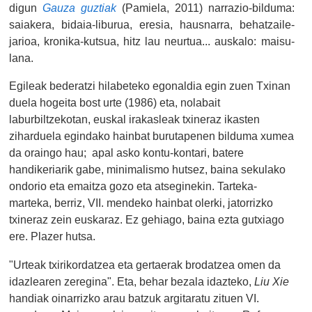
digun
Gauza guztiak
(Pamiela, 2011) narrazio-bilduma:
saiakera, bidaia-liburua, eresia, hausnarra, behatzaile-
jarioa, kronika-kutsua, hitz lau neurtua... auskalo: maisu-
lana.
Egileak bederatzi hilabeteko egonaldia egin zuen Txinan
duela hogeita bost urte (1986) eta, nolabait
laburbiltzekotan, euskal irakasleak txineraz ikasten
ziharduela egindako hainbat burutapenen bilduma xumea
da oraingo hau; apal asko kontu-kontari, batere
handikeriarik gabe, minimalismo hutsez, baina sekulako
ondorio eta emaitza gozo eta atseginekin. Tarteka-
marteka, berriz, VII. mendeko hainbat olerki, jatorrizko
txineraz zein euskaraz. Ez gehiago, baina ezta gutxiago
ere. Plazer hutsa.
"Urteak txirikordatzea eta gertaerak brodatzea omen da
idazlearen zeregina". Eta, behar bezala idazteko,
Liu Xie
handiak oinarrizko arau batzuk argitaratu zituen VI.