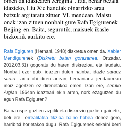
omen da idazlearen zeregina". Eta, behar bezala
idazteko, Liu Xie handiak oinarrizko arau
batzuk argitaratu zituen VI. mendean. Maisu
onak izan zituen nonbait gure Rafa Egigurenek
Beijing-en. Baita, segurutik, maisuek ikasle
bizkorrik aurkitu ere.
Rafa Egiguren
(Hernani, 1948) diskretua omen da.
Xabier
Mendiguren
ek (
Diskretu baten gorazarrea
. Ortzadar,
2012.03.31) gogoratu du haren diskrezioa, eta laudatu.
Nonbait ezer gutxi idazten duten hainbat idazle
saraoz
sarao
aritu ohi diren artean, hernaniarra jendaurrean
inoiz agertzen ez direnetakoa omen. Izan ere,
Zeruko
Argia
n 1964an idazteari ekin arren, nork ezagutzen du
egun Rafa Egiguren?
Baina ospe guztien azpitik eta diskrezio guztien gainetik,
beti ere e
rrealitatea fikzioa baino hobea
denez gero,
harribitxi horietakoa dugu Rafa Egigurenek eskaini berri