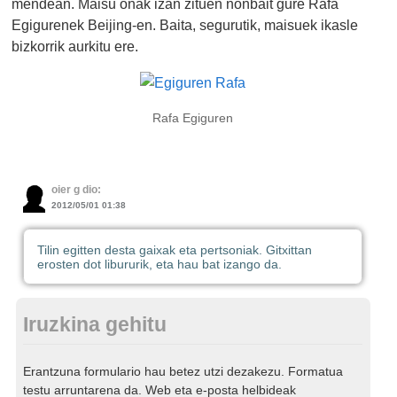
mendean. Maisu onak izan zituen nonbait gure Rafa
Egigurenek Beijing-en. Baita, segurutik, maisuek ikasle
bizkorrik aurkitu ere.
Rafa Egiguren
oier g dio:
2012/05/01 01:38
Tilin egitten desta gaixak eta pertsoniak. Gitxittan
erosten dot libururik, eta hau bat izango da.
Iruzkina gehitu
Erantzuna formulario hau betez utzi dezakezu. Formatua
testu arruntarena da. Web eta e-posta helbideak