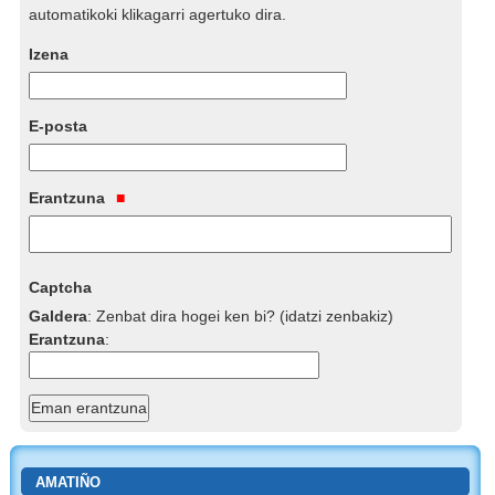
automatikoki klikagarri agertuko dira.
Izena
E-posta
Erantzuna
Captcha
Galdera
:
Zenbat dira hogei ken bi? (idatzi zenbakiz)
Erantzuna
:
AMATIÑO