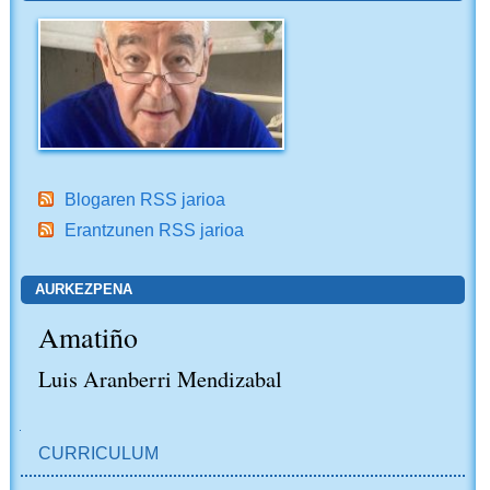
Blogaren RSS jarioa
Erantzunen RSS jarioa
AURKEZPENA
Amatiño
Luis Aranberri Mendizabal
NABIGAZIOA
CURRICULUM