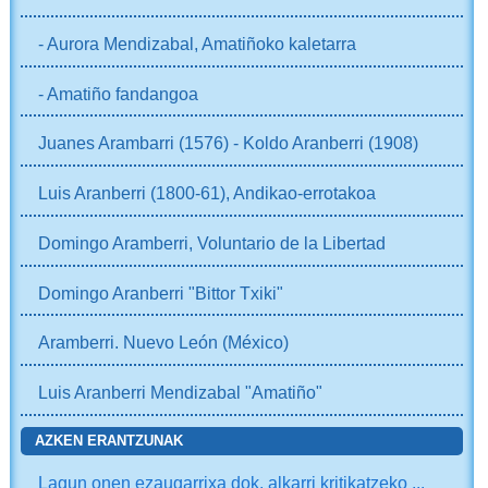
- Aurora Mendizabal, Amatiñoko kaletarra
- Amatiño fandangoa
Juanes Arambarri (1576) - Koldo Aranberri (1908)
Luis Aranberri (1800-61), Andikao-errotakoa
Domingo Aramberri, Voluntario de la Libertad
Domingo Aranberri "Bittor Txiki"
Aramberri. Nuevo León (México)
Luis Aranberri Mendizabal "Amatiño"
AZKEN ERANTZUNAK
Lagun onen ezaugarrixa dok, alkarri kritikatzeko ...