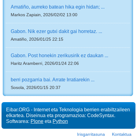
Amatiño, aurreko batean hika egin hidan; ...
Markos Zapiain, 2026/02/02 13:00
Gabon. Nik ezer gutxi dakit gai horretaz. ...
Amatiño, 2026/01/25 22:15
Gabon. Post honekin zerikusirik ez daukan ...
Haritz Aramberri, 2026/01/24 22:06
berri pozgarria bai. Arrate Irratiarekin ...
Sosola, 2026/01/15 20:37
Eibar.ORG - Internet eta Teknologia berrien erabiltzaileen
elkartea. Diseinua eta programazioa: CodeSyntax.
Softwarea:
Plone
eta
Python
Irisgarritasuna
Kontaktua