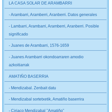
LA CASA SOLAR DE ARAMBARRI
- Arambarri, Aramberri, Aranberri. Datos generales
- Lambarri, Arambarri, Aramberri, Aranberri. Posible
significado
- Juanes de Arambarri, 1576-1659
- Juanes Arambarri okondoarraren amodio
azkoitiarrak
AMATIÑO BASERRIA
- Mendizabal. Zenbait datu
- Mendizabal sortetxetik, Amatiño baserrira
- Ciriaco Mendizabal "Amatiño"