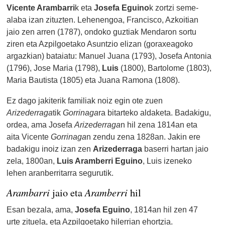
Vicente Arambarri
k eta
Josefa Eguino
k zortzi seme-
alaba izan zituzten. Lehenengoa, Francisco, Azkoitian
jaio zen arren (1787), ondoko guztiak Mendaron sortu
ziren eta Azpilgoetako Asuntzio elizan (goraxeagoko
argazkian) bataiatu: Manuel Juana (1793), Josefa Antonia
(1796), Jose Maria (1798),
Luis
(1800), Bartolome (1803),
Maria Bautista (1805) eta Juana Ramona (1808).
Ez dago jakiterik familiak noiz egin ote zuen
Arizederraga
tik
Gorrinaga
ra bitarteko aldaketa. Badakigu,
ordea, ama Josefa
Arizederraga
n hil zena 1814an eta
aita Vicente
Gorrinaga
n zendu zena 1828an. Jakin ere
badakigu inoiz izan zen
Arizederraga
baserri hartan jaio
zela, 1800an,
Luis Aramberri Eguino
, Luis izeneko
lehen aranberritarra segurutik.
Arambarri
Aramberri
jaio eta
hil
Esan bezala, ama,
Josefa Eguino
, 1814an hil zen 47
urte zituela, eta Azpilgoetako hilerrian ehortzia.