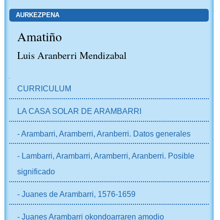
AURKEZPENA
Amatiño
Luis Aranberri Mendizabal
NABIGAZIOA
CURRICULUM
LA CASA SOLAR DE ARAMBARRI
- Arambarri, Aramberri, Aranberri. Datos generales
- Lambarri, Arambarri, Aramberri, Aranberri. Posible
significado
- Juanes de Arambarri, 1576-1659
- Juanes Arambarri okondoarraren amodio