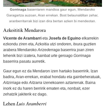
Gorrinaga
baserriaren mandioa gaur egun, Mendaroko
Garagartza auzoan, Aran errekan. Bost belaunalditan zehar,
aranberritarrak bizi izan dira bertan azken bi mendeotan.
Azkoititik Mendarora
Vicente de Arambarri
eta
Josefa de Eguino
elkarrekin
ezkondu ziren eta, Azkoitia utzi ondoren, itxura guztien
arabera Mendaroko
Arizederraga
baserrira joan ziren
lehenik bizi izatera, hainbat urte geroago
Gorrinaga
baserrira pasatu aurretik.
Gaur egun ez da Mendaron izen hartako baserririk. Izan
badira, Aran-errekan, erabat hondatu eta gainbeheratuak,
Aitzirriaga
edo
Aitzarra
izenekoaren aztarrenak. Baina
inork ez du haren berririk ematen eta, nonbait, ezer
zehatzik jakiterik ez dago.
Luis Aramberri
Lehen