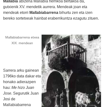
Mallabia
abizena Mallabia herrikoa bertakoa da,
gutxienik XV. mendetik aurrera. Mendeak joan eta
mendeak etorri
Mallabiabarrena
bihurtu zen eta izen
bereko sortetxeak hainbat eraberrikuntza ezagutu zituen.
Mallabiabarrena etxea
XIX. mendean
Sarrera arku gainean
1796ko data dakar eta
honako adierazpen
hau:
Me hizo Juan
Jose
. Segurutik Juan
Josi de
Mallabiabarrena