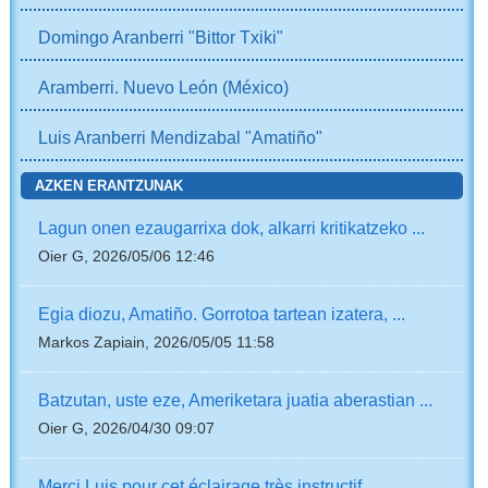
Domingo Aranberri "Bittor Txiki"
Aramberri. Nuevo León (México)
Luis Aranberri Mendizabal "Amatiño"
AZKEN ERANTZUNAK
Lagun onen ezaugarrixa dok, alkarri kritikatzeko ...
Oier G, 2026/05/06 12:46
Egia diozu, Amatiño. Gorrotoa tartean izatera, ...
Markos Zapiain, 2026/05/05 11:58
Batzutan, uste eze, Ameriketara juatia aberastian ...
Oier G, 2026/04/30 09:07
Merci Luis pour cet éclairage très instructif. ...