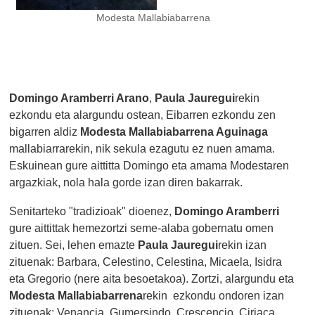
Modesta Mallabiabarrena
Domingo Aramberri Arano
,
Paula Jauregui
rekin
ezkondu eta alargundu ostean, Eibarren ezkondu zen
bigarren aldiz
Modesta Mallabiabarrena Aguinaga
mallabiarrarekin, nik sekula ezagutu ez nuen amama.
Eskuinean gure aittitta Domingo eta amama Modestaren
argazkiak, nola hala gorde izan diren bakarrak.
Senitarteko "tradizioak" dioenez,
Domingo Aramberri
gure aittittak hemezortzi seme-alaba gobernatu omen
zituen. Sei, lehen emazte
Paula Jauregui
rekin izan
zituenak: Barbara, Celestino, Celestina, Micaela, Isidra
eta Gregorio (nere aita besoetakoa). Zortzi, alargundu eta
Modesta Mallabiabarrena
rekin ezkondu ondoren izan
zituenak: Venancia, Gumersindo, Crescencio, Ciriaca,