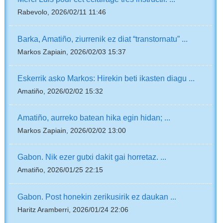
Rabevolo, 2026/02/11 11:46
Barka, Amatiño, ziurrenik ez diat “transtornatu” ...
Markos Zapiain, 2026/02/03 15:37
Eskerrik asko Markos: Hirekin beti ikasten diagu ...
Amatiño, 2026/02/02 15:32
Amatiño, aurreko batean hika egin hidan; ...
Markos Zapiain, 2026/02/02 13:00
Gabon. Nik ezer gutxi dakit gai horretaz. ...
Amatiño, 2026/01/25 22:15
Gabon. Post honekin zerikusirik ez daukan ...
Haritz Aramberri, 2026/01/24 22:06