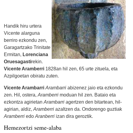
Handik hiru urtera
Vicente alarguna
berriro ezkondu zen,
Garagartzako Trinitate
Ermitan,
Lorenciana
Oruesagasti
rekin.
Vicente Aramberri
1828an hil zen, 65 urte zituela, eta
Azpilgoetan obiratu zuten.
Vicente Arambarri
Arambarri
abizenez jaio eta ezkondu
zen. Hil, ostera,
Aramberri
moduan hil zen. Bataio eta
ezkontza agirietan
Arambarri
agertzen den bitartean, hil-
agirian, aldiz,
Aramberri
azaltzen da. Ondorengo guztiak
Aramberri
edo
Aranberri
izan dira geroztik.
Hemezortzi seme-alaba