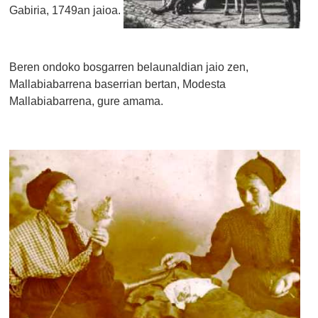
Gabiria, 1749an jaioa.
Beren ondoko bosgarren belaunaldian jaio zen,
Mallabiabarrena baserrian bertan, Modesta
Mallabiabarrena, gure amama.