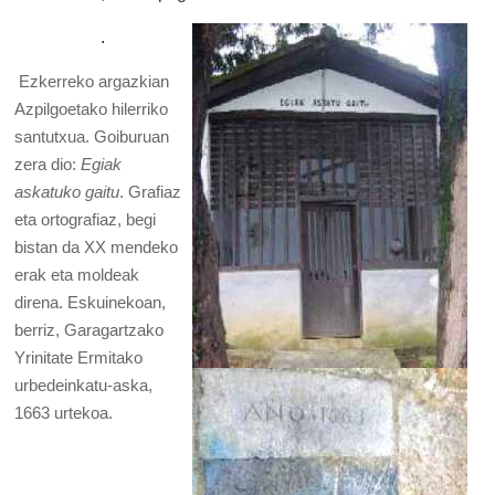
.
Ezkerreko argazkian
Azpilgoetako hilerriko
santutxua. Goiburuan
zera dio:
Egiak
askatuko gaitu
. Grafiaz
eta ortografiaz, begi
bistan da XX mendeko
erak eta moldeak
direna. Eskuinekoan,
berriz, Garagartzako
Yrinitate Ermitako
urbedeinkatu-aska,
1663 urtekoa.