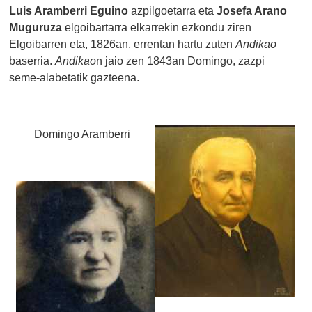
Luis Aramberri Eguino
azpilgoetarra eta
Josefa Arano
Muguruza
elgoibartarra elkarrekin ezkondu ziren
Elgoibarren eta, 1826an, errentan hartu zuten
Andikao
baserria.
Andikao
n jaio zen 1843an Domingo, zazpi
seme-alabetatik gazteena.
Domingo Aramberri