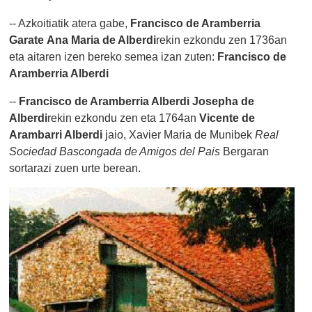
-- Azkoitiatik atera gabe,
Francisco de Aramberria
Garate
Ana Maria de Alberdi
rekin ezkondu zen 1736an
eta aitaren izen bereko semea izan zuten:
Francisco de
Aramberria Alberdi
--
Francisco de Aramberria Alberdi
Josepha de
Alberdi
rekin ezkondu zen eta 1764an
Vicente de
Arambarri Alberdi
jaio, Xavier Maria de Munibek
Real
Sociedad Bascongada de Amigos del Pais
Bergaran
sortarazi zuen urte berean.