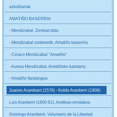
azkoitiarrak
AMATIÑO BASERRIA
- Mendizabal. Zenbait datu
- Mendizabal sortetxetik, Amatiño baserrira
- Ciriaco Mendizabal "Amatiño"
- Aurora Mendizabal, Amatiñoko kaletarra
- Amatiño fandangoa
Juanes Arambarri (1576) - Koldo Aranberri (1908)
Luis Aranberri (1800-61), Andikao-errotakoa
Domingo Aramberri, Voluntario de la Libertad