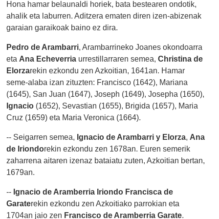
Hona hamar belaunaldi horiek, bata bestearen ondotik,
ahalik eta laburren. Aditzera ematen diren izen-abizenak
garaian garaikoak baino ez dira.
Pedro de Arambarri
, Arambarrineko Joanes okondoarra
eta
Ana Echeverria
urrestillarraren semea,
Christina de
Elorza
rekin ezkondu zen Azkoitian, 1641an. Hamar
seme-alaba izan zituzten: Francisco (1642), Mariana
(1645), San Juan (1647), Joseph (1649), Josepha (1650),
Ignacio
(1652), Sevastian (1655), Brigida (1657), Maria
Cruz (1659) eta Maria Veronica (1664).
-- Seigarren semea,
Ignacio de Arambarri y Elorza
,
Ana
de Iriondo
rekin ezkondu zen 1678an. Euren semerik
zaharrena aitaren izenaz bataiatu zuten, Azkoitian bertan,
1679an.
--
Ignacio de Aramberria Iriondo
Francisca de
Garate
rekin ezkondu zen Azkoitiako parrokian eta
1704an jaio zen
Francisco de Aramberria Garate
.