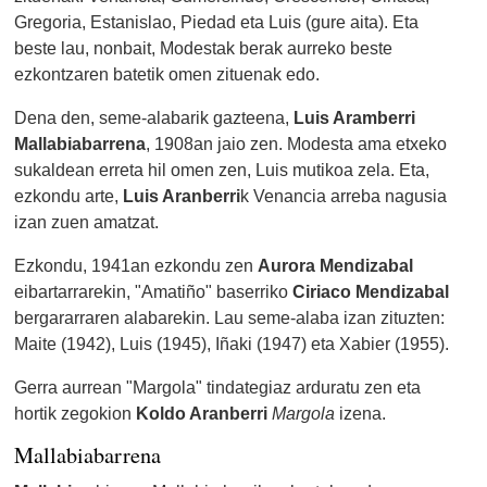
Gregoria, Estanislao, Piedad eta Luis (gure aita). Eta
beste lau, nonbait, Modestak berak aurreko beste
ezkontzaren batetik omen zituenak edo.
Dena den, seme-alabarik gazteena,
Luis Aramberri
Mallabiabarrena
, 1908an jaio zen. Modesta ama etxeko
sukaldean erreta hil omen zen, Luis mutikoa zela. Eta,
ezkondu arte,
Luis Aranberri
k Venancia arreba nagusia
izan zuen amatzat.
Ezkondu, 1941an ezkondu zen
Aurora Mendizabal
eibartarrarekin, "Amatiño" baserriko
Ciriaco Mendizabal
bergararraren alabarekin. Lau seme-alaba izan zituzten:
Maite (1942), Luis (1945), Iñaki (1947) eta Xabier (1955).
Gerra aurrean "Margola" tindategiaz arduratu zen eta
hortik zegokion
Koldo Aranberri
Margola
izena.
Mallabiabarrena