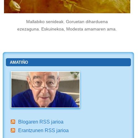
Mallabiko senideak. Goruetan diharduena
ezezaguna. Eskuinekoa, Modesta amamaren ama.
AMATIÑO
Blogaren RSS jarioa
Erantzunen RSS jarioa