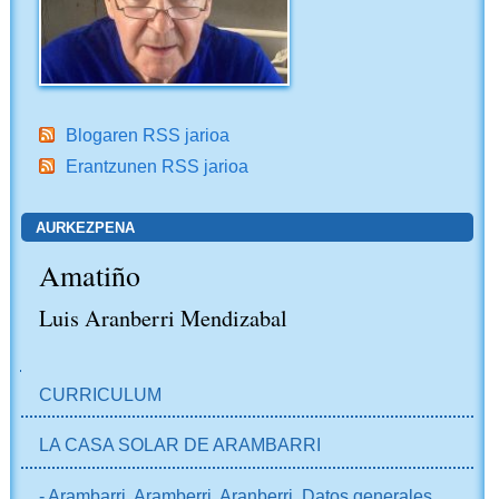
Blogaren RSS jarioa
Erantzunen RSS jarioa
AURKEZPENA
Amatiño
Luis Aranberri Mendizabal
NABIGAZIOA
CURRICULUM
LA CASA SOLAR DE ARAMBARRI
- Arambarri, Aramberri, Aranberri. Datos generales