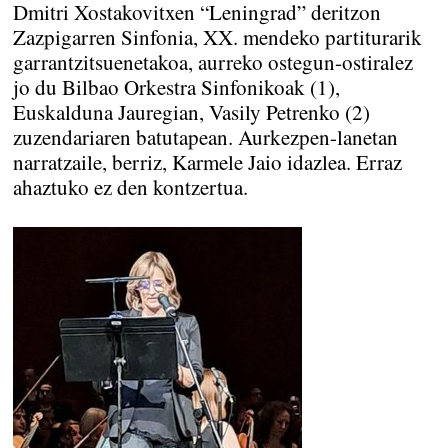
Dmitri Xostakovitxen “Leningrad” deritzon
Zazpigarren Sinfonia, XX. mendeko partiturarik
garrantzitsuenetakoa, aurreko ostegun-ostiralez
jo du Bilbao Orkestra Sinfonikoak (1),
Euskalduna Jauregian, Vasily Petrenko (2)
zuzendariaren batutapean. Aurkezpen-lanetan
narratzaile, berriz, Karmele Jaio idazlea. Erraz
ahaztuko ez den kontzertua.