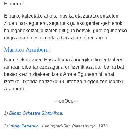
Eibarren”.
Eibarko kaleetako ahots, musika eta zaratak entzuten
zituen hark egunero, segurutik gutako gehien-gehienok
baliogabekotzat jo izaten ditugun hotsak, gure eguneroko
ongizatearen lekuko eta adierazgarri diren arren.
Maritxu Aranberri
Karmelek ez zuen Euskalduna Jauregiko ikusentzuleen
aurrean eibartar ezezagunaren izenik azaldu, baina bat
besterik ezin zitekeen izan: Arrate Egunean hil ahal
izateko, txanda hartzeko 98 urtez zain egon zen Maritxu
Aranberri.
---ooOoo---
1)
Bilbao Orkestra Sinfonikoa.
2)
Vasily Petrenko
, Leningrad-San Petersburgo, 1976