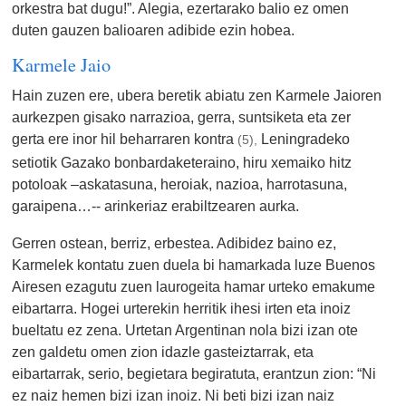
orkestra bat dugu!”. Alegia, ezertarako balio ez omen
duten gauzen balioaren adibide ezin hobea.
Karmele Jaio
Hain zuzen ere, ubera beretik abiatu zen Karmele Jaioren
aurkezpen gisako narrazioa, gerra, suntsiketa eta zer
gerta ere inor hil beharraren kontra
Leningradeko
(5),
setiotik Gazako bonbardaketeraino, hiru xemaiko hitz
potoloak –askatasuna, heroiak, nazioa, harrotasuna,
garaipena…-- arinkeriaz erabiltzearen aurka.
Gerren ostean, berriz, erbestea. Adibidez baino ez,
Karmelek kontatu zuen duela bi hamarkada luze Buenos
Airesen ezagutu zuen laurogeita hamar urteko emakume
eibartarra. Hogei urterekin herritik ihesi irten eta inoiz
bueltatu ez zena. Urtetan Argentinan nola bizi izan ote
zen galdetu omen zion idazle gasteiztarrak, eta
eibartarrak, serio, begietara begiratuta, erantzun zion: “Ni
ez naiz hemen bizi izan inoiz. Ni beti bizi izan naiz