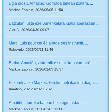
Egia diozu, Amatiño. Gorrotoa tartean izatera, ...
Markos Zapiain, 2026/05/05 11:58
Batzutan, uste eze, Ameriketara juatia aberastian ...
Oier G, 2026/04/30 09:07
Merci Luis pour cet éclairage très instructif. ...
Rabevolo, 2026/02/11 11:46
Barka, Amatiño, ziurrenik ez diat “transtornatu” ...
Markos Zapiain, 2026/02/03 15:37
Eskerrik asko Markos: Hirekin beti ikasten diagu ...
Amatiño, 2026/02/02 15:32
Amatiño, aurreko batean hika egin hidan; ...
Markos Zapiain, 2026/02/02 13:00