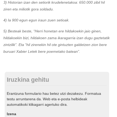
3) Historian izan den setiorik krudelenetakoa: 650.000 zibil hil
ziren eta miliotik gora soldadu.
4) Ia 900 egun egun iraun zuen setioak.
5) Besteak beste, “Herri honetan ere hildakoekin jaio ginen,
hildakoekin bizi, hildakoen zama ikaragarria izan dugu gaztetatik
zintzilik”. Eta “hil zirenekin hil ote gintuzten galdetzen zion bere
buruari Xabier Letek bere poemetako batean”.
Iruzkina gehitu
Erantzuna formulario hau betez utzi dezakezu. Formatua
testu arruntarena da. Web eta e-posta helbideak
automatikoki klikagarri agertuko dira.
Izena