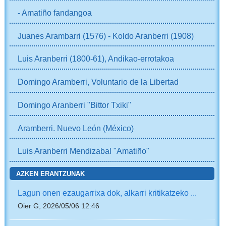
- Amatiño fandangoa
Juanes Arambarri (1576) - Koldo Aranberri (1908)
Luis Aranberri (1800-61), Andikao-errotakoa
Domingo Aramberri, Voluntario de la Libertad
Domingo Aranberri "Bittor Txiki"
Aramberri. Nuevo León (México)
Luis Aranberri Mendizabal "Amatiño"
AZKEN ERANTZUNAK
Lagun onen ezaugarrixa dok, alkarri kritikatzeko ...
Oier G, 2026/05/06 12:46