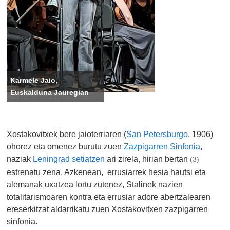
Karmele Jaio,
Euskalduna Jauregian
Xostakovitxek bere jaioterriaren (
San Petersburgo
, 1906)
ohorez eta omenez burutu zuen
Zazpigarren Sinfonia
,
naziak
Leningrad setiatzen
ari zirela, hirian bertan
(3)
estrenatu zena. Azkenean, errusiarrek hesia hautsi eta
alemanak uxatzea lortu zutenez, Stalinek nazien
totalitarismoaren kontra eta errusiar adore abertzalearen
ereserkitzat aldarrikatu zuen Xostakovitxen zazpigarren
sinfonia.