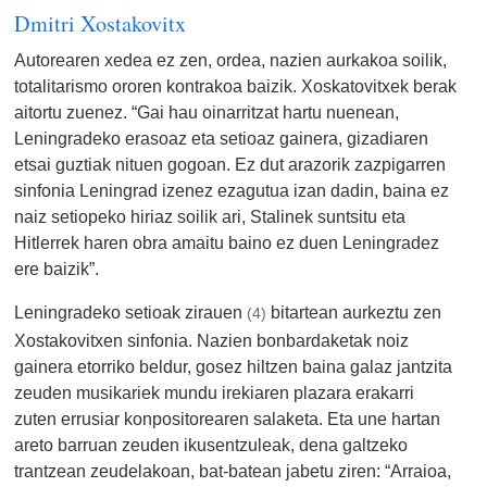
Dmitri Xostakovitx
Autorearen xedea ez zen, ordea, nazien aurkakoa soilik,
totalitarismo ororen kontrakoa baizik. Xoskatovitxek berak
aitortu zuenez. “Gai hau oinarritzat hartu nuenean,
Leningradeko erasoaz eta setioaz gainera, gizadiaren
etsai guztiak nituen gogoan. Ez dut arazorik zazpigarren
sinfonia Leningrad izenez ezagutua izan dadin, baina ez
naiz setiopeko hiriaz soilik ari, Stalinek suntsitu eta
Hitlerrek haren obra amaitu baino ez duen Leningradez
ere baizik”.
Leningradeko setioak zirauen
bitartean aurkeztu zen
(4)
Xostakovitxen sinfonia. Nazien bonbardaketak noiz
gainera etorriko beldur, gosez hiltzen baina galaz jantzita
zeuden musikariek mundu irekiaren plazara erakarri
zuten errusiar konpositorearen salaketa. Eta une hartan
areto barruan zeuden ikusentzuleak, dena galtzeko
trantzean zeudelakoan, bat-batean jabetu ziren: “Arraioa,