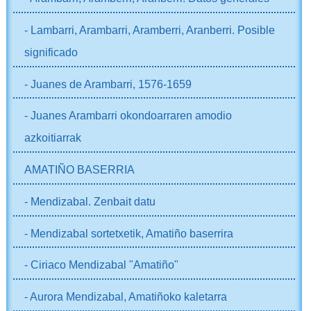
- Lambarri, Arambarri, Aramberri, Aranberri. Posible
significado
- Juanes de Arambarri, 1576-1659
- Juanes Arambarri okondoarraren amodio
azkoitiarrak
AMATIÑO BASERRIA
- Mendizabal. Zenbait datu
- Mendizabal sortetxetik, Amatiño baserrira
- Ciriaco Mendizabal "Amatiño"
- Aurora Mendizabal, Amatiñoko kaletarra