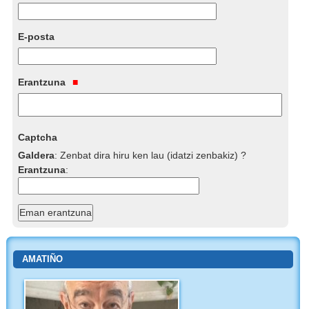
E-posta
Erantzuna
Captcha
Galdera
:
Zenbat dira hiru ken lau (idatzi zenbakiz) ?
Erantzuna
:
AMATIÑO