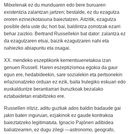
Mitxelenak ez du munduaren edo bere buruaren
existentzia zalantzan jartzen; bestalde, ez du ezagutza
ororen ezinezkotasuna baieztatzen. Aitzitik, ezagutza
posible dela uste du; hori bai, baldintza zorrotzak ezarri
behar zaizkio. Bertrand Russellekin bat dator: zalantza ez
da ezagutzaren etsai, baizik ezagutzaren nahi eta
nahiezko abiapuntu eta osagai.
XX. mendeko eszeptikorik kementsuenetakoa izan
genuen Russell. Haren eszeptizismoa egokia da gaur
egun ere, hedabideekin, sare sozialekin eta pertsonekin
erlazionatzeko orduan ez ezik, baita Irulegiko eskuari edo
euskalduntze berantiarrari buruzkoak bezalako
eztabaidetan erabiltzeko ere.
Russellen iritziz, aditu guztiak ados baldin badaude gai
jakin baten inguruan, ezjakinok ez gaude kontrakoa
baieztatzeko legitimatuta. Ignacio Pajónen adibidea
baliatzearren, ez dugu zilegi —astronomo, geografo,