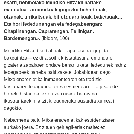
ekarri, behinolako Mendiko Hitzaldi hartako
mandatua: zorionekoak gogozko behartsuak,
otzanak, urrikaltsuak, bihotz garbikoak, baketsuak…
Eta hori fededunengan eta fedegabeengan:
Chaplinengan, Caprarengan, Fellinigan,
Bardemengan
». (Ibidem, 100)
Mendiko Hitzaldiko balioak —apaltasuna, gupida,
bakegintza— ez dira soilik kristautasunaren ondare;
gizateria zabalaren ondare behar lukete, fededunek nahiz
fedegabeek parteka baititzakete. Jokabidean dago
Mitxelenaren etika immanentearen eta tradizio
kristauaren topagunea, ez sinesmenean. Eta jokabide
horrek, bistan da, ez du zerikusirik heroismo
ikusgarriarekin; aitzitik, eguneroko ausardia xumeari
dagokio.
Nabarmena baitu Mitxelenaren etikak estridentziaren
aurkako joera. Ez zituen gehiegikeriak maite: ez