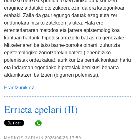
buruzko bere ikuspuntua azken aldiko aurkikuntzen
eraginez aldatuko ote zukeen, ezin da era kategorikoan
erabaki. Zaila da gaur egungo datuak ezagututa zer
ondoriotara iritsiko zatekeen jakitea. Hala ere,
errenteriarraren metodoa eta jarrera epistemologikoa
kontuan harturik, hipotesi arrazoitu bat asma genezake,
Mitxelenaren baitako barne-borroka oinarri: zuhurtzia
epistemologiko zorrotzarekin batera (lehenbiziko
polemistak ordezkatua), aurkikuntza berriak kontuan hartu
eta indarrean egondako hipotesiak berrikusi beharra
aldarrikatzen baitzuen (bigarren polemista).
Erantzunik ez
Errieta epelari (II)
Share in WhatsApp
MARKOS ZAPIAIN
2026/06/25 17:59