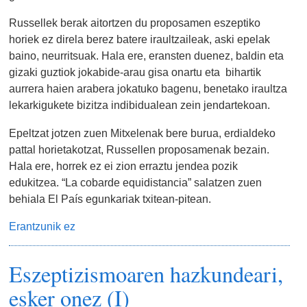
Russellek berak aitortzen du proposamen eszeptiko
horiek ez direla berez batere iraultzaileak, aski epelak
baino, neurritsuak. Hala ere, eransten duenez, baldin eta
gizaki guztiok jokabide-arau gisa onartu eta bihartik
aurrera haien arabera jokatuko bagenu, benetako iraultza
lekarkigukete bizitza indibidualean zein jendartekoan.
Epeltzat jotzen zuen Mitxelenak bere burua, erdialdeko
pattal horietakotzat, Russellen proposamenak bezain.
Hala ere, horrek ez ei zion erraztu jendea pozik
edukitzea. “La cobarde equidistancia” salatzen zuen
behiala El País egunkariak txitean-pitean.
Erantzunik ez
Eszeptizismoaren hazkundeari,
esker onez (I)