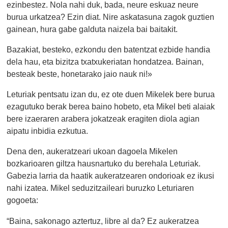
ezinbestez. Nola nahi duk, bada, neure eskuaz neure
burua urkatzea? Ezin diat. Nire askatasuna zagok guztien
gainean, hura gabe galduta naizela bai baitakit.
Bazakiat, besteko, ezkondu den batentzat ezbide handia
dela hau, eta bizitza txatxukeriatan hondatzea. Bainan,
besteak beste, honetarako jaio nauk ni!»
Leturiak pentsatu izan du, ez ote duen Mikelek bere burua
ezagutuko berak berea baino hobeto, eta Mikel beti alaiak
bere izaeraren arabera jokatzeak eragiten diola agian
aipatu inbidia ezkutua.
Dena den, aukeratzeari ukoan dagoela Mikelen
bozkarioaren giltza hausnartuko du berehala Leturiak.
Gabezia larria da haatik aukeratzearen ondorioak ez ikusi
nahi izatea. Mikel seduzitzaileari buruzko Leturiaren
gogoeta:
“Baina, sakonago aztertuz, libre al da? Ez aukeratzea