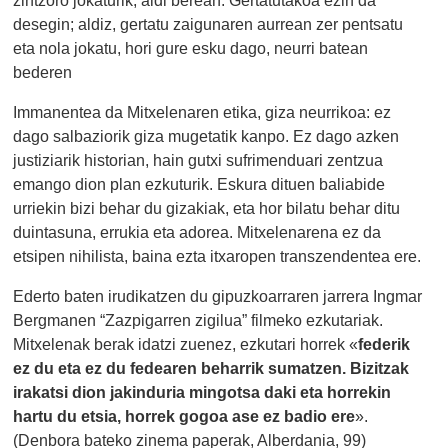
desegin; aldiz, gertatu zaigunaren aurrean zer pentsatu
eta nola jokatu, hori gure esku dago, neurri batean
bederen
Immanentea da Mitxelenaren etika, giza neurrikoa: ez
dago salbaziorik giza mugetatik kanpo. Ez dago azken
justiziarik historian, hain gutxi sufrimenduari zentzua
emango dion plan ezkuturik. Eskura dituen baliabide
urriekin bizi behar du gizakiak, eta hor bilatu behar ditu
duintasuna, errukia eta adorea. Mitxelenarena ez da
etsipen nihilista, baina ezta itxaropen transzendentea ere.
Ederto baten irudikatzen du gipuzkoarraren jarrera Ingmar
Bergmanen “Zazpigarren zigilua” filmeko ezkutariak.
Mitxelenak berak idatzi zuenez, ezkutari horrek «
federik
ez du eta ez du fedearen beharrik sumatzen. Bizitzak
irakatsi dion jakinduria mingotsa daki eta horrekin
hartu du etsia, horrek gogoa ase ez badio ere
».
(Denbora bateko zinema paperak, Alberdania, 99)