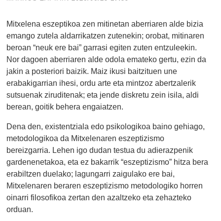
Mitxelena eszeptikoa zen mitinetan aberriaren alde bizia
emango zutela aldarrikatzen zutenekin; orobat, mitinaren
beroan “neuk ere bai” garrasi egiten zuten entzuleekin.
Nor dagoen aberriaren alde odola emateko gertu, ezin da
jakin a posteriori baizik. Maiz ikusi baitzituen une
erabakigarrian ihesi, ordu arte eta mintzoz abertzalerik
sutsuenak ziruditenak; eta jende diskretu zein isila, aldi
berean, goitik behera engaiatzen.
Dena den, existentziala edo psikologikoa baino gehiago,
metodologikoa da Mitxelenaren eszeptizismo
bereizgarria. Lehen igo dudan testua du adierazpenik
gardenenetakoa, eta ez bakarrik “eszeptizismo” hitza bera
erabiltzen duelako; lagungarri zaigulako ere bai,
Mitxelenaren beraren eszeptizismo metodologiko horren
oinarri filosofikoa zertan den azaltzeko eta zehazteko
orduan.