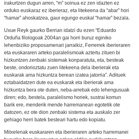
irakurtzen dugun arren, “m” soinua ez zen idazten ez
orduko euskaraz ez iberieraz, eta litekeena da “abar” hori
“hamar” ahoskatzea, gaur egungo euskal “hamar” bezala.
Uxue Reyk gaurko Berrian idatzi du ezen “Eduardo
Orduña filologoak 2004an gai horri buruz eginiko
lehenbiziko proposamenari jarraikiz, Ferrerrek iberieraren
eta euskararen arteko paralelismoak aztertu zituen bi
hizkuntzen zenbaki sistemak konparatuta, eta, besteak
beste, ondorioztatu zuen litekeena dela iberierak eta
euskarak ama hizkuntza berean izatea jatorria”. Adituek
eztabaidatzen dute ea euskarak eta iberierak ama
hizkuntza bera ote duten, neba-arrebak edo lehengusuak
diren; edo, bestela, paralelismo horiek, sustrai komun
barik ere, menderik mende harremanean egotetik ote
datozen, ez ote dion zenbaki sistema eta auskalo zer
gehiago herri batek besteari hartu edo kopiatu.
Mitxelenak euskararen eta iberieraren arteko harremanei