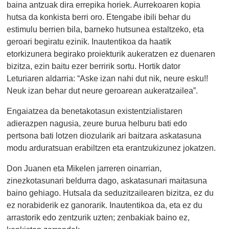
baina antzuak dira errepika horiek. Aurrekoaren kopia
hutsa da konkista berri oro. Etengabe ibili behar du
estimulu berrien bila, barneko hutsunea estaltzeko, eta
geroari begiratu ezinik. Inautentikoa da haatik
etorkizunera begirako proiekturik aukeratzen ez duenaren
bizitza, ezin baitu ezer berririk sortu. Hortik dator
Leturiaren aldarria: “Aske izan nahi dut nik, neure esku!!
Neuk izan behar dut neure geroarean aukeratzailea”.
Engaiatzea da benetakotasun existentzialistaren
adierazpen nagusia, zeure burua helburu bati edo
pertsona bati lotzen diozularik ari baitzara askatasuna
modu arduratsuan erabiltzen eta erantzukizunez jokatzen.
Don Juanen eta Mikelen jarreren oinarrian,
zinezkotasunari beldurra dago, askatasunari maitasuna
baino gehiago. Hutsala da seduzitzailearen bizitza, ez du
ez norabiderik ez ganorarik. Inautentikoa da, eta ez du
arrastorik edo zentzurik uzten; zenbakiak baino ez,