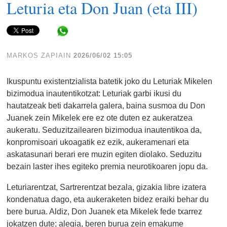
Leturia eta Don Juan (eta III)
Share in WhatsApp
MARKOS ZAPIAIN
2026/06/02 15:05
Ikuspuntu existentzialista batetik joko du Leturiak Mikelen
bizimodua inautentikotzat: Leturiak garbi ikusi du
hautatzeak beti dakarrela galera, baina susmoa du Don
Juanek zein Mikelek ere ez ote duten ez aukeratzea
aukeratu. Seduzitzailearen bizimodua inautentikoa da,
konpromisoari ukoagatik ez ezik, aukeramenari eta
askatasunari berari ere muzin egiten diolako. Seduzitu
bezain laster ihes egiteko premia neurotikoaren jopu da.
Leturiarentzat, Sartrerentzat bezala, gizakia libre izatera
kondenatua dago, eta aukeraketen bidez eraiki behar du
bere burua. Aldiz, Don Juanek eta Mikelek fede txarrez
jokatzen dute; alegia, beren burua zein emakume