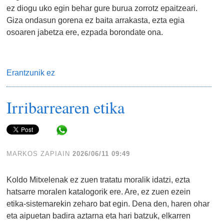
ez diogu uko egin behar gure burua zorrotz epaitzeari.
Giza ondasun gorena ez baita arrakasta, ezta egia
osoaren jabetza ere, ezpada borondate ona.
Erantzunik ez
Irribarrearen etika
Share in WhatsApp
MARKOS ZAPIAIN
2026/06/11 09:49
Koldo Mitxelenak ez zuen tratatu moralik idatzi, ezta
hatsarre moralen katalogorik ere. Are, ez zuen ezein
etika-sistemarekin zeharo bat egin. Dena den, haren ohar
eta aipuetan badira aztarna eta hari batzuk, elkarren