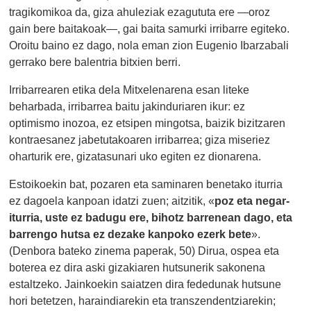
tragikomikoa da, giza ahuleziak ezagututa ere —oroz
gain bere baitakoak—, gai baita samurki irribarre egiteko.
Oroitu baino ez dago, nola eman zion Eugenio Ibarzabali
gerrako bere balentria bitxien berri.
Irribarrearen etika dela Mitxelenarena esan liteke
beharbada, irribarrea baitu jakinduriaren ikur: ez
optimismo inozoa, ez etsipen mingotsa, baizik bizitzaren
kontraesanez jabetutakoaren irribarrea; giza miseriez
oharturik ere, gizatasunari uko egiten ez dionarena.
Estoikoekin bat, pozaren eta saminaren benetako iturria
ez dagoela kanpoan idatzi zuen; aitzitik, «
poz eta negar-
iturria, uste ez badugu ere, bihotz barrenean dago, eta
barrengo hutsa ez dezake kanpoko ezerk bete
».
(Denbora bateko zinema paperak, 50) Dirua, ospea eta
boterea ez dira aski gizakiaren hutsunerik sakonena
estaltzeko. Jainkoekin saiatzen dira fededunak hutsune
hori betetzen, haraindiarekin eta transzendentziarekin;