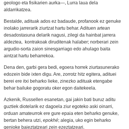
geologo eta fisikarien aurka—, Lurra laua dela
aldarrikatzea.
Bestalde, adituak ados ez badaude, profanook ez genuke
inolako jarrerarik ziurtzat hartu behar. Adituen artean
desadostasuna delarik nagusi, zilegi da hainbat jarrera
aldeztea, kontrakoak diruditenak halaber; norberari zein
argudio-sorta zaion sinesgarriago edo ahulago baita
aintzat hartu beharrekoa.
Dena den, garbi gera bedi, egoera horrek ziurtasunerako
edozein bide ixten digu. Are, zorrotz hitz egitera, adituei
berei ere itxi beharko lieke, zinezko adituak etengabe
behar bailuke gogoratu oker egon daitekeela.
Azkenik, Russellen esanetan, gai jakin bati buruz aditu
guztiek diotelarik ez dagoela ziur egoteko aski oinarri,
orduan amateurrok ere gure epaia eten beharko genuke,
bertan behera utzi,
epokhé
; alegia, uko egin beharko
genioke baieztatzeari zein ezeztatzeari.