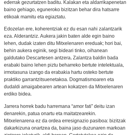
ederrak gezurtatzen baditu. Kalakan eta aldarrikapenetan
baino gehiago, eguneroko bizitzan behar dira hatsarre
etikoak mamitu eta egiaztatu.
Edozelan ere, koherentziak ez du esan nahi zalantzarik
eza. Alderantziz. Aukera jakin baten alde egin baino
lehen, dudak izaten ditu Mitxelenaren ereduak; hori bai,
behin aukera eginik, segi bideari tinko, oihanean
galdutako Descartesen antzera
.
Zalantza baldin bada
erabaki baino lehen piztu beharreko bertute intelektuala,
irmotasuna izango da erabakia hartu osteko bertute
praktiko garrantzitsuenetakoa. Dogmatismoaren eta
dudaldi amaigabearen artean kokatzen da Mitxelenaren
erdiko bidea.
Jarrera horrek badu harremana “amor fati” deitu izan
denarekin, patua onartu eta maitatzearekin.
Mitxelenarena ez da ordea erresignazio pasiboa: bizitzak
dakarkizuna onartzea da, baina jaso duzunaren markoan
zintzoro jokaturik, aldi berean. Gertatutakoa ezin da