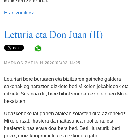
konkisten zerrendak.
Erantzunik ez
Leturia eta Don Juan (II)
Share in WhatsApp
MARKOS ZAPIAIN
2026/06/02 14:25
Leturiari bere buruaren eta bizitzaren gaineko galdera
sakonak eginarazten dizkiote beti Mikelen jokabideak eta
iritziek. Susmoa du, bere bihotzondoan ez ote duen Mikel
bekaizten.
Udazkeneko laugarren atalean solasten dira azkenekoz.
Mikelentzat, hasiera da maitasunean politena, eta
hasieratik hasierara doa bera beti. Beti liluraturik, beti
pozik, inoiz konprometitu eta ezkondu gabe.