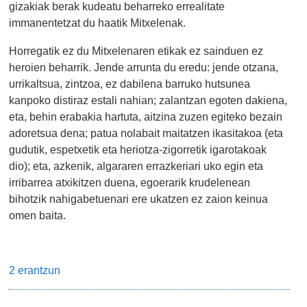
gizakiak berak kudeatu beharreko errealitate
immanentetzat du haatik Mitxelenak.
Horregatik ez du Mitxelenaren etikak ez sainduen ez
heroien beharrik. Jende arrunta du eredu: jende otzana,
urrikaltsua, zintzoa, ez dabilena barruko hutsunea
kanpoko distiraz estali nahian; zalantzan egoten dakiena,
eta, behin erabakia hartuta, aitzina zuzen egiteko bezain
adoretsua dena; patua nolabait maitatzen ikasitakoa (eta
gudutik, espetxetik eta heriotza-zigorretik igarotakoak
dio); eta, azkenik, algararen errazkeriari uko egin eta
irribarrea atxikitzen duena, egoerarik krudelenean
bihotzik nahigabetuenari ere ukatzen ez zaion keinua
omen baita.
2 erantzun