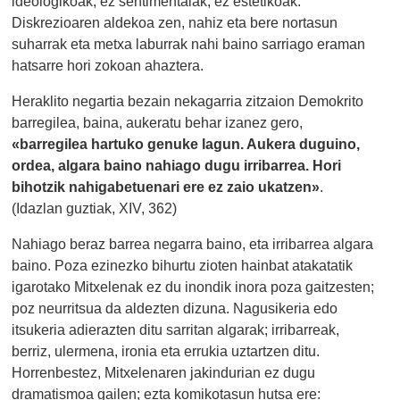
ideologikoak, ez sentimentalak, ez estetikoak.
Diskrezioaren aldekoa zen, nahiz eta bere nortasun
suharrak eta metxa laburrak nahi baino sarriago eraman
hatsarre hori zokoan ahaztera.
Heraklito negartia bezain nekagarria zitzaion Demokrito
barregilea, baina, aukeratu behar izanez gero,
«barregilea hartuko genuke lagun. Aukera duguino,
ordea, algara baino nahiago dugu irribarrea. Hori
bihotzik nahigabetuenari ere ez zaio ukatzen»
.
(Idazlan guztiak, XIV, 362)
Nahiago beraz barrea negarra baino, eta irribarrea algara
baino. Poza ezinezko bihurtu zioten hainbat atakatatik
igarotako Mitxelenak ez du inondik inora poza gaitzesten;
poz neurritsua da aldezten dizuna. Nagusikeria edo
itsukeria adierazten ditu sarritan algarak; irribarreak,
berriz, ulermena, ironia eta errukia uztartzen ditu.
Horrenbestez, Mitxelenaren jakindurian ez dugu
dramatismoa gailen; ezta komikotasun hutsa ere: