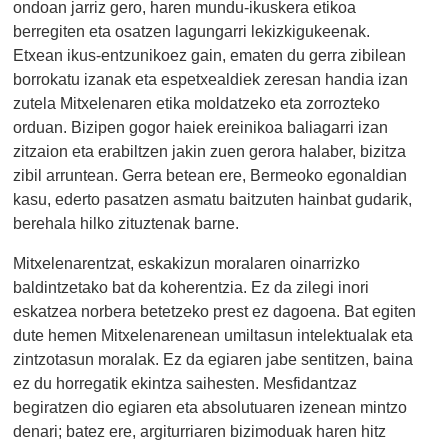
ondoan jarriz gero, haren mundu-ikuskera etikoa
berregiten eta osatzen lagungarri lekizkigukeenak.
Etxean ikus-entzunikoez gain, ematen du gerra zibilean
borrokatu izanak eta espetxealdiek zeresan handia izan
zutela Mitxelenaren etika moldatzeko eta zorrozteko
orduan. Bizipen gogor haiek ereinikoa baliagarri izan
zitzaion eta erabiltzen jakin zuen gerora halaber, bizitza
zibil arruntean. Gerra betean ere, Bermeoko egonaldian
kasu, ederto pasatzen asmatu baitzuten hainbat gudarik,
berehala hilko zituztenak barne.
Mitxelenarentzat, eskakizun moralaren oinarrizko
baldintzetako bat da koherentzia. Ez da zilegi inori
eskatzea norbera betetzeko prest ez dagoena. Bat egiten
dute hemen Mitxelenarenean umiltasun intelektualak eta
zintzotasun moralak. Ez da egiaren jabe sentitzen, baina
ez du horregatik ekintza saihesten. Mesfidantzaz
begiratzen dio egiaren eta absolutuaren izenean mintzo
denari; batez ere, argiturriaren bizimoduak haren hitz