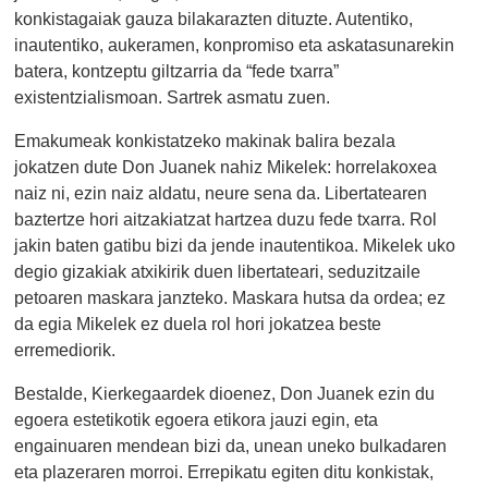
konkistagaiak gauza bilakarazten dituzte. Autentiko,
inautentiko, aukeramen, konpromiso eta askatasunarekin
batera, kontzeptu giltzarria da “fede txarra”
existentzialismoan. Sartrek asmatu zuen.
Emakumeak konkistatzeko makinak balira bezala
jokatzen dute Don Juanek nahiz Mikelek: horrelakoxea
naiz ni, ezin naiz aldatu, neure sena da. Libertatearen
baztertze hori aitzakiatzat hartzea duzu fede txarra. Rol
jakin baten gatibu bizi da jende inautentikoa. Mikelek uko
degio gizakiak atxikirik duen libertateari, seduzitzaile
petoaren maskara janzteko. Maskara hutsa da ordea; ez
da egia Mikelek ez duela rol hori jokatzea beste
erremediorik.
Bestalde, Kierkegaardek dioenez, Don Juanek ezin du
egoera estetikotik egoera etikora jauzi egin, eta
engainuaren mendean bizi da, unean uneko bulkadaren
eta plazeraren morroi. Errepikatu egiten ditu konkistak,