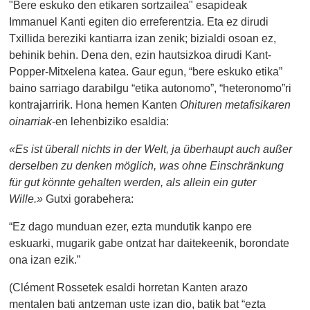
"Bere eskuko den etikaren sortzailea" esapideak
Immanuel Kanti egiten dio erreferentzia. Eta ez dirudi
Txillida bereziki kantiarra izan zenik; bizialdi osoan ez,
behinik behin. Dena den, ezin hautsizkoa dirudi Kant-
Popper-Mitxelena katea. Gaur egun, “bere eskuko etika”
baino sarriago darabilgu “etika autonomo”, “heteronomo”ri
kontrajarririk. Hona hemen Kanten
Ohituren metafisikaren
oinarriak
-en lehenbiziko esaldia:
«Es ist überall nichts in der Welt, ja überhaupt auch außer
derselben zu denken möglich, was ohne Einschränkung
für gut könnte gehalten werden, als allein ein guter
Wille.»
Gutxi gorabehera:
“Ez dago munduan ezer, ezta mundutik kanpo ere
eskuarki, mugarik gabe ontzat har daitekeenik, borondate
ona izan ezik.”
(Clément Rossetek esaldi horretan Kanten arazo
mentalen bati antzeman uste izan dio, batik bat “ezta