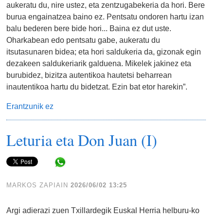
aukeratu du, nire ustez, eta zentzugabekeria da hori. Bere
burua engainatzea baino ez. Pentsatu ondoren hartu izan
balu bederen bere bide hori... Baina ez dut uste.
Oharkabean edo pentsatu gabe, aukeratu du
itsutasunaren bidea; eta hori saldukeria da, gizonak egin
dezakeen saldukeriarik galduena. Mikelek jakinez eta
burubidez, bizitza autentikoa hautetsi beharrean
inautentikoa hartu du bidetzat. Ezin bat etor harekin”.
Erantzunik ez
Leturia eta Don Juan (I)
Share in WhatsApp
MARKOS ZAPIAIN
2026/06/02 13:25
Argi adierazi zuen Txillardegik Euskal Herria helburu-ko