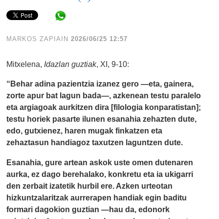
Share in WhatsApp
MARKOS ZAPIAIN
2026/06/25 12:57
Mitxelena,
Idazlan guztiak
, XI, 9-10:
“Behar adina pazientzia izanez gero —eta, gainera,
zorte apur bat lagun bada—, azkenean testu paralelo
eta argiagoak aurkitzen dira [filologia konparatistan];
testu horiek pasarte ilunen esanahia zehazten dute,
edo, gutxienez, haren mugak finkatzen eta
zehaztasun handiagoz taxutzen laguntzen dute.
Esanahia, gure artean askok uste omen dutenaren
aurka, ez dago berehalako, konkretu eta ia ukigarri
den zerbait izatetik hurbil ere. Azken urteotan
hizkuntzalaritzak aurrerapen handiak egin baditu
formari dagokion guztian —hau da, edonork