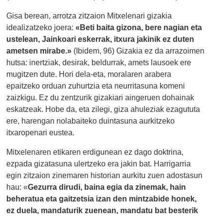
Gisa berean, arrotza zitzaion Mitxelenari gizakia
idealizatzeko joera:
«Beti baita gizona, bere nagian eta
ustelean, Jainkoari eskerrak, itxura jakinik ez duten
ametsen mirabe.»
(Ibidem, 96) Gizakia ez da arrazoimen
hutsa: inertziak, desirak, beldurrak, amets lausoek ere
mugitzen dute. Hori dela-eta, moralaren arabera
epaitzeko orduan zuhurtzia eta neurritasuna komeni
zaizkigu. Ez du zentzurik gizakiari aingeruen dohainak
eskatzeak. Hobe da, eta zilegi, giza ahuleziak ezagututa
ere, harengan nolabaiteko duintasuna aurkitzeko
itxaropenari eustea.
Mitxelenaren etikaren erdigunean ez dago doktrina,
ezpada gizatasuna ulertzeko era jakin bat. Harrigarria
egin zitzaion zinemaren historian aurkitu zuen adostasun
hau: «
Gezurra dirudi, baina egia da zinemak, hain
beheratua eta gaitzetsia izan den mintzabide honek,
ez duela, mandaturik zuenean, mandatu bat besterik