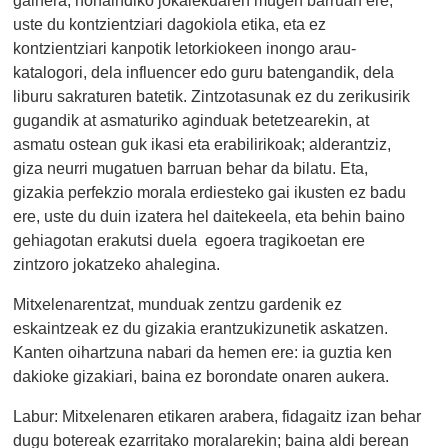
uste du kontzientziari dagokiola etika, eta ez
kontzientziari kanpotik letorkiokeen inongo arau-
katalogori, dela influencer edo guru batengandik, dela
liburu sakraturen batetik. Zintzotasunak ez du zerikusirik
gugandik at asmaturiko aginduak betetzearekin, at
asmatu ostean guk ikasi eta erabilirikoak; alderantziz,
giza neurri mugatuen barruan behar da bilatu. Eta,
gizakia perfekzio morala erdiesteko gai ikusten ez badu
ere, uste du duin izatera hel daitekeela, eta behin baino
gehiagotan erakutsi duela egoera tragikoetan ere
zintzoro jokatzeko ahalegina.
Mitxelenarentzat, munduak zentzu gardenik ez
eskaintzeak ez du gizakia erantzukizunetik askatzen.
Kanten oihartzuna nabari da hemen ere: ia guztia ken
dakioke gizakiari, baina ez borondate onaren aukera.
Labur: Mitxelenaren etikaren arabera, fidagaitz izan behar
dugu botereak ezarritako moralarekin; baina aldi berean