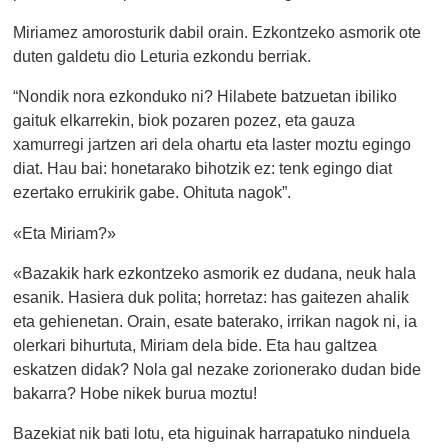
Miriamez amorosturik dabil orain. Ezkontzeko asmorik ote
duten galdetu dio Leturia ezkondu berriak.
“Nondik nora ezkonduko ni? Hilabete batzuetan ibiliko
gaituk elkarrekin, biok pozaren pozez, eta gauza
xamurregi jartzen ari dela ohartu eta laster moztu egingo
diat. Hau bai: honetarako bihotzik ez: tenk egingo diat
ezertako errukirik gabe. Ohituta nagok”.
«Eta Miriam?»
«Bazakik hark ezkontzeko asmorik ez dudana, neuk hala
esanik. Hasiera duk polita; horretaz: has gaitezen ahalik
eta gehienetan. Orain, esate baterako, irrikan nagok ni, ia
olerkari bihurtuta, Miriam dela bide. Eta hau galtzea
eskatzen didak? Nola gal nezake zorionerako dudan bide
bakarra? Hobe nikek burua moztu!
Bazekiat nik bati lotu, eta higuinak harrapatuko ninduela