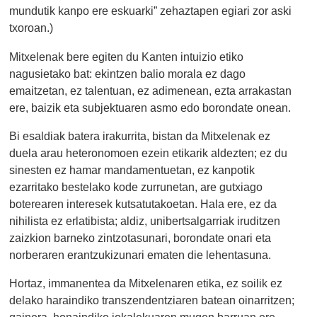
mundutik kanpo ere eskuarki” zehaztapen egiari zor aski
txoroan.)
Mitxelenak bere egiten du Kanten intuizio etiko
nagusietako bat: ekintzen balio morala ez dago
emaitzetan, ez talentuan, ez adimenean, ezta arrakastan
ere, baizik eta subjektuaren asmo edo borondate onean.
Bi esaldiak batera irakurrita, bistan da Mitxelenak ez
duela arau heteronomoen ezein etikarik aldezten; ez du
sinesten ez hamar mandamentuetan, ez kanpotik
ezarritako bestelako kode zurrunetan, are gutxiago
boterearen interesek kutsatutakoetan. Hala ere, ez da
nihilista ez erlatibista; aldiz, unibertsalgarriak iruditzen
zaizkion barneko zintzotasunari, borondate onari eta
norberaren erantzukizunari ematen die lehentasuna.
Hortaz, immanentea da Mitxelenaren etika, ez soilik ez
delako haraindiko transzendentziaren batean oinarritzen;
gainera, honaindiko jokalekuaren mugen barruan ere,