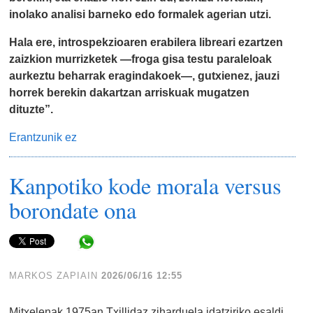
inolako analisi barneko edo formalek agerian utzi.
Hala ere, introspekzioaren erabilera libreari ezartzen
zaizkion murrizketek —froga gisa testu paraleloak
aurkeztu beharrak eragindakoek—, gutxienez, jauzi
horrek berekin dakartzan arriskuak mugatzen
dituzte”.
Erantzunik ez
Kanpotiko kode morala versus
borondate ona
Share in WhatsApp
MARKOS ZAPIAIN
2026/06/16 12:55
Mitxelenak 1975an Txillidaz ziharduela idatziriko esaldi