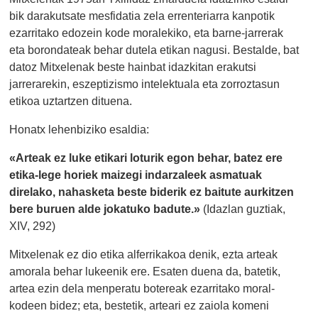
bik darakutsate mesfidatia zela errenteriarra kanpotik
ezarritako edozein kode moralekiko, eta barne-jarrerak
eta borondateak behar dutela etikan nagusi. Bestalde, bat
datoz Mitxelenak beste hainbat idazkitan erakutsi
jarrerarekin, eszeptizismo intelektuala eta zorroztasun
etikoa uztartzen dituena.
Honatx lehenbiziko esaldia:
«Arteak ez luke etikari loturik egon behar, batez ere
etika-lege horiek maizegi indarzaleek asmatuak
direlako, nahasketa beste biderik ez baitute aurkitzen
bere buruen alde jokatuko badute.»
(Idazlan guztiak,
XIV, 292)
Mitxelenak ez dio etika alferrikakoa denik, ezta arteak
amorala behar lukeenik ere. Esaten duena da, batetik,
artea ezin dela menperatu botereak ezarritako moral-
kodeen bidez; eta, bestetik, arteari ez zaiola komeni