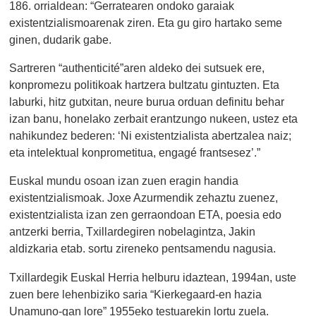
186. orrialdean: “Gerratearen ondoko garaiak
existentzialismoarenak ziren. Eta gu giro hartako seme
ginen, dudarik gabe.
Sartreren “authenticité”aren aldeko dei sutsuek ere,
konpromezu politikoak hartzera bultzatu gintuzten. Eta
laburki, hitz gutxitan, neure burua orduan definitu behar
izan banu, honelako zerbait erantzungo nukeen, ustez eta
nahikundez bederen: ‘Ni existentzialista abertzalea naiz;
eta intelektual konprometitua, engagé frantsesez’.”
Euskal mundu osoan izan zuen eragin handia
existentzialismoak. Joxe Azurmendik zehaztu zuenez,
existentzialista izan zen gerraondoan ETA, poesia edo
antzerki berria, Txillardegiren nobelagintza, Jakin
aldizkaria etab. sortu zireneko pentsamendu nagusia.
Txillardegik Euskal Herria helburu idaztean, 1994an, uste
zuen bere lehenbiziko saria “Kierkegaard-en hazia
Unamuno-gan lore” 1955eko testuarekin lortu zuela.