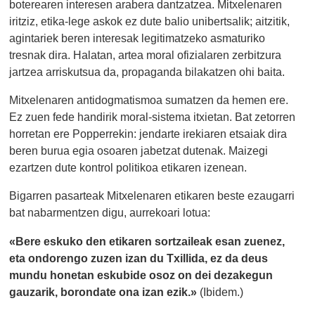
boterearen interesen arabera dantzatzea. Mitxelenaren
iritziz, etika-lege askok ez dute balio unibertsalik; aitzitik,
agintariek beren interesak legitimatzeko asmaturiko
tresnak dira. Halatan, artea moral ofizialaren zerbitzura
jartzea arriskutsua da, propaganda bilakatzen ohi baita.
Mitxelenaren antidogmatismoa sumatzen da hemen ere.
Ez zuen fede handirik moral-sistema itxietan. Bat zetorren
horretan ere Popperrekin: jendarte irekiaren etsaiak dira
beren burua egia osoaren jabetzat dutenak. Maizegi
ezartzen dute kontrol politikoa etikaren izenean.
Bigarren pasarteak Mitxelenaren etikaren beste ezaugarri
bat nabarmentzen digu, aurrekoari lotua:
«Bere eskuko den etikaren sortzaileak esan zuenez,
eta ondorengo zuzen izan du Txillida, ez da deus
mundu honetan eskubide osoz on dei dezakegun
gauzarik, borondate ona izan ezik.»
(Ibidem.)