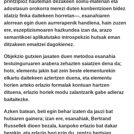
printzipioz hauteman dezakeen soinu-materian eta
adostasun orokorra merezi duten konbentzioen bidez
idatziz finka daitekeen horretan—, esanahiaren
alorrean egin duen aurrerapenik handiena, hain zuzen
ere, eszeptizismoaren hazkundea izan da, arazo
semantikoei aplikatutako introspekzio hutsak eman
ditzakeen emaitzei dagokienez.
Objekzio gutxien jasaten duen metodoa esanahia
testuinguruaren arabera zehazten saiatzen dena da;
hots, elementu jakin bat zein beste elementurekin
elkartu daitekeen aztertzen duena, eta elementu
horien arteko erlazio formalak kontuan hartzen
dituena, erlazio horiek modu zalantzarik gabe adieraz
baitaitezke.
Azken batean, beti egin behar izaten da jauzi bat
hutsaren gainera; izan ere, esanahiak, Bertrand
Russellek dioen bezala, kanpoko erlazio bat dakar
berekin, eta erlazio hori ezin du, zentzu hertsian,