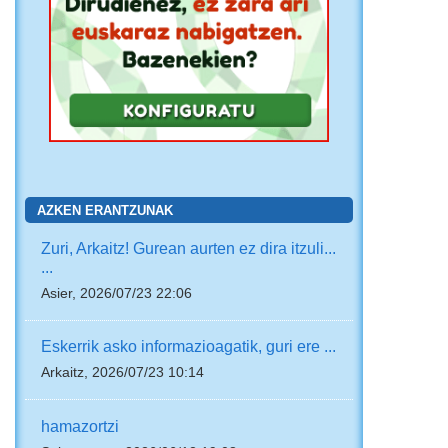
AZKEN ERANTZUNAK
Zuri, Arkaitz! Gurean aurten ez dira itzuli...
...
Asier, 2026/07/23 22:06
Eskerrik asko informazioagatik, guri ere ...
Arkaitz, 2026/07/23 10:14
hamazortzi