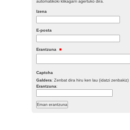
automatikoki klikagarri agertuko dira.
Izena
E-posta
Erantzuna
Captcha
Galdera
:
Zenbat dira hiru ken lau (idatzi zenbakiz)
Erantzuna
: