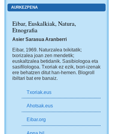
AURKEZPENA
Eibar, Euskalkiak, Natura,
Etnografia
Asier Sarasua Aranberri
tanekuak be erabiltzen ziran. Ule gogorrak bihar; 
Eibar, 1969.
Naturzalea txikitatik;
txorizalea joan zen mendetik;
euskaltzalea betidanik. Sasibiologoa eta
sasifilologoa. Txoriak ez ezik, txori-izenak
ere behatzen ditut han-hemen.
Blogroll
ibiltari bat ere banaiz.
Txoriak.eus
Ahotsak.eus
Eibar.org
Appa hi!