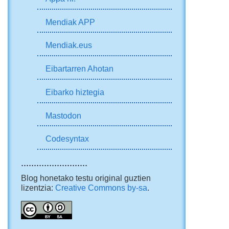
Mendiak APP
Mendiak.eus
Eibartarren Ahotan
Eibarko hiztegia
Mastodon
Codesyntax
..........................
Blog honetako testu original guztien
lizentzia:
Creative Commons by-sa
.