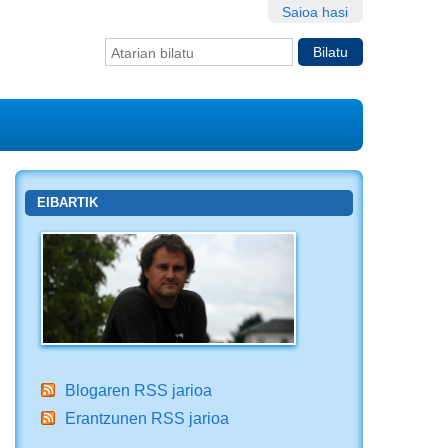
Saioa hasi
Bilatu atarian
Bilaketa
aurreratua…
EIBARTIK
Blogaren RSS jarioa
Erantzunen RSS jarioa