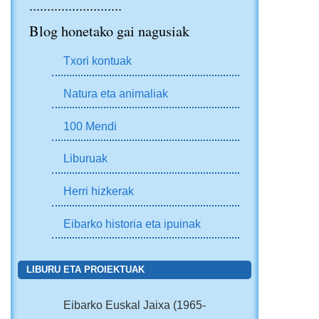
..........................
Blog honetako gai nagusiak
Txori kontuak
Natura eta animaliak
100 Mendi
Liburuak
Herri hizkerak
Eibarko historia eta ipuinak
LIBURU ETA PROIEKTUAK
Eibarko Euskal Jaixa (1965-