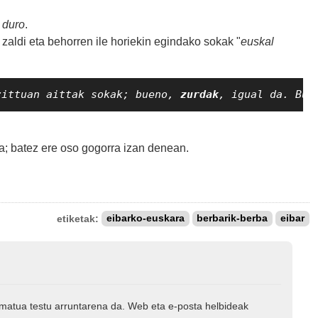
 duro
.
a zaldi eta behorren ile horiekin egindako sokak "
euskal
zittuan aittak sokak; bueno, 
zurdak
, igual da. Buz
za; batez ere oso gogorra izan denean.
etiketak:
eibarko-euskara
berbarik-berba
eibar
rmatua testu arruntarena da. Web eta e-posta helbideak