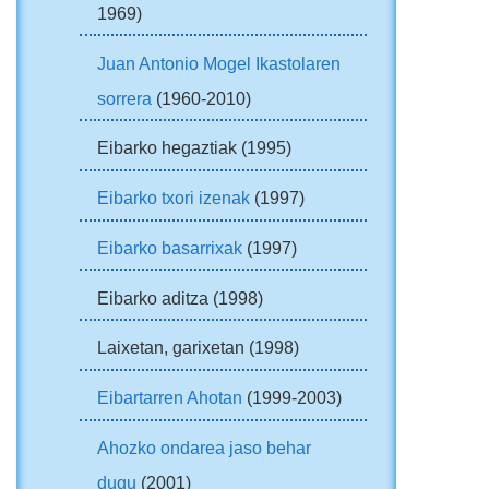
1969)
Juan Antonio Mogel Ikastolaren
sorrera
(1960-2010)
Eibarko hegaztiak (1995)
Eibarko txori izenak
(1997)
Eibarko basarrixak
(1997)
Eibarko aditza (1998)
Laixetan, garixetan (1998)
Eibartarren Ahotan
(1999-2003)
Ahozko ondarea jaso behar
dugu
(2001)