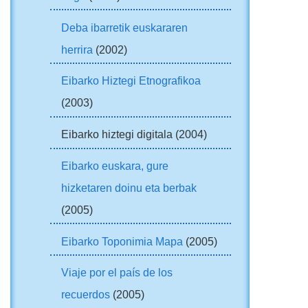
Deba ibarretik euskararen
herrira
(2002)
Eibarko Hiztegi Etnografikoa
(2003)
Eibarko hiztegi digitala (2004)
Eibarko euskara, gure
hizketaren doinu eta berbak
(2005)
Eibarko Toponimia Mapa
(2005)
Viaje por el país de los
recuerdos
(2005)