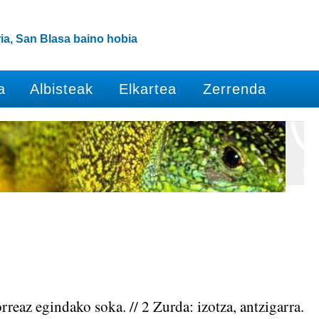
ia, San Blasa baino hobia
a
Albisteak
Elkartea
Zerrenda
rreaz egindako soka. // 2 Zurda: izotza, antzigarra.