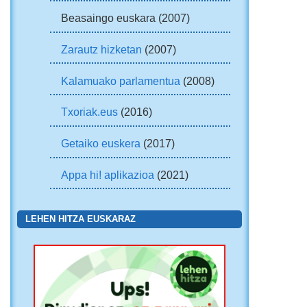
Beasaingo euskara (2007)
Zarautz hizketan
(2007)
Kalamuako parlamentua
(2008)
Txoriak.eus
(2016)
Getaiko euskera
(2017)
Appa hi! aplikazioa
(2021)
LEHEN HITZA EUSKARAZ