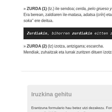
»
ZURDA (1)
(Iz.) ile sendoa;
cerda, pelo grueso y
Era berean, zaldiaren ile-matasa, adatsa (
crín
) et
soka
" ere deitua.
Zurdiakin
, bihorren 
zurdiakin 
eitten 
»
ZURDA (2)
(Iz) izotza, antzigarra;
escarcha
.
Mendiak, zuhaitzak eta lurrak zuritzen dituen izot
Iruzkina gehitu
Erantzuna formulario hau betez utzi dezakezu. Fo