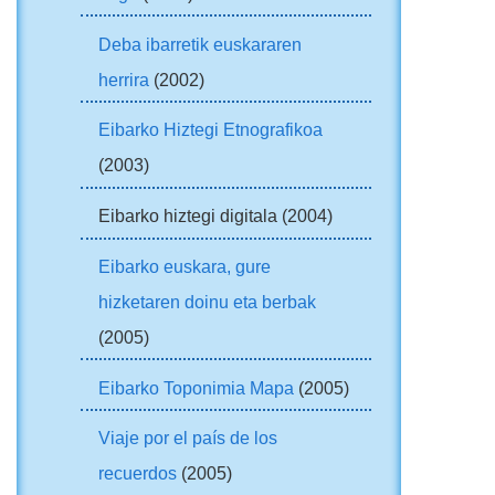
Deba ibarretik euskararen
herrira
(2002)
Eibarko Hiztegi Etnografikoa
(2003)
Eibarko hiztegi digitala (2004)
Eibarko euskara, gure
hizketaren doinu eta berbak
(2005)
Eibarko Toponimia Mapa
(2005)
Viaje por el país de los
recuerdos
(2005)