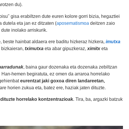
arotzen du).
bisu" gisa erabiltzen dute euren kolore gorri bizia, hegaztiei
 dutela eta jan ez ditzaten (
aposematismoa
deitzen zaio
 dute inolako arriskurik.
 beste hainbat aldaera ere baditu hizkeraz hizkera,
imutxa
 bizkaieran,
tximutxa
eta abar gipuzkeraz,
ximitx
eta
marradunak
, baina gaur dozenaka eta dozenaka zebiltzan
o. Han-hemen begiratuta, ez omen da arraroa horrelako
 gehienbat
eurentzat jaki goxoa diren landareetan,
are horien zukua eta, batez ere, haziak jaten dituzte.
dituzte horrelako kontzentrazioak
. Tira, ba, argazki batzuk