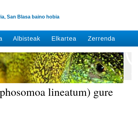
ia, San Blasa baino hobia
a
Albisteak
Elkartea
Zerrenda
phosomoa lineatum) gure