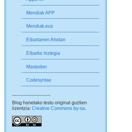
Mendiak APP
Mendiak.eus
Eibartarren Ahotan
Eibarko hiztegia
Mastodon
Codesyntax
..........................
Blog honetako testu original guztien
lizentzia:
Creative Commons by-sa
.