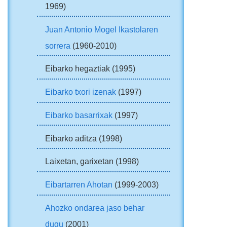
1969)
Juan Antonio Mogel Ikastolaren
sorrera
(1960-2010)
Eibarko hegaztiak (1995)
Eibarko txori izenak
(1997)
Eibarko basarrixak
(1997)
Eibarko aditza (1998)
Laixetan, garixetan (1998)
Eibartarren Ahotan
(1999-2003)
Ahozko ondarea jaso behar
dugu
(2001)