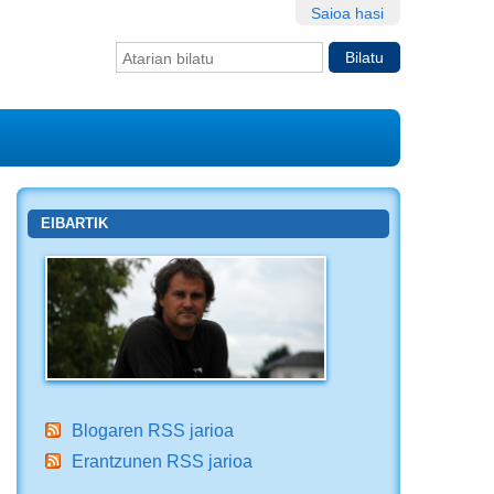
Saioa hasi
Bilatu atarian
Bilaketa
aurreratua…
EIBARTIK
Blogaren RSS jarioa
Erantzunen RSS jarioa