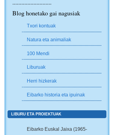
..........................
Blog honetako gai nagusiak
Txori kontuak
Natura eta animaliak
100 Mendi
Liburuak
Herri hizkerak
Eibarko historia eta ipuinak
LIBURU ETA PROIEKTUAK
Eibarko Euskal Jaixa (1965-