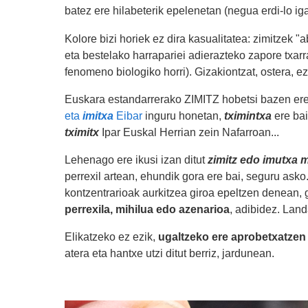
batez ere hilabeterik epelenetan (negua erdi-lo ig
Kolore bizi horiek ez dira kasualitatea: zimitzek "a
eta bestelako harrapariei adierazteko zapore txarra
fenomeno biologiko horri). Gizakiontzat, ostera, ez
Euskara estandarrerako ZIMITZ hobetsi bazen ere,
eta
imitxa
Eibar
inguru honetan,
tximintxa
ere bai
tximitx
Ipar Euskal Herrian zein Nafarroan...
Lehenago ere ikusi izan ditut
zimitz edo imutxa 
perrexil artean, ehundik gora ere bai, seguru ask
kontzentrarioak aurkitzea giroa epeltzen denean,
perrexila, mihilua edo azenarioa
, adibidez. Land
Elikatzeko ez ezik,
ugaltzeko ere aprobetxatzen 
atera eta hantxe utzi ditut berriz, jardunean.