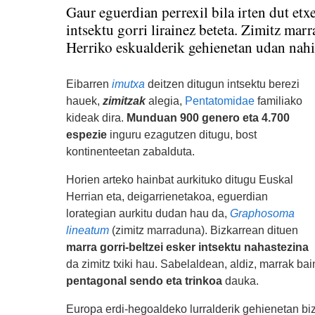
Gaur eguerdian perrexil bila irten dut etx
intsektu gorri lirainez beteta. Zimitz ma
Herriko eskualderik gehienetan udan nahi
Eibarren
imutxa
deitzen ditugun intsektu berezi
hauek,
zimitzak
alegia,
Pentatomidae
familiako
kideak dira.
Munduan 900 genero eta 4.700
espezie
inguru ezagutzen ditugu, bost
kontinenteetan zabalduta.
Horien arteko hainbat aurkituko ditugu Euskal
Herrian eta, deigarrienetakoa, eguerdian
lorategian aurkitu dudan hau da,
Graphosoma
lineatum
(zimitz marraduna). Bizkarrean dituen
marra gorri-beltzei esker intsektu nahastezina
da zimitz txiki hau. Sabelaldean, aldiz, marrak bai
pentagonal sendo eta trinkoa
dauka.
Europa erdi-hegoaldeko lurralderik gehienetan biz