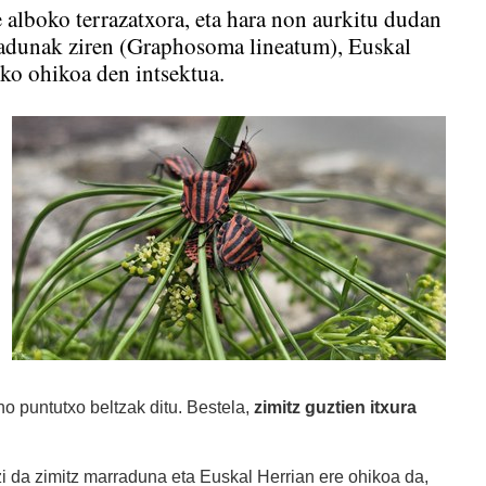
e alboko terrazatxora, eta hara non aurkitu dudan
rradunak ziren (Graphosoma lineatum), Euskal
ko ohikoa den intsektua.
no puntutxo beltzak ditu. Bestela,
zimitz guztien itxura
i da zimitz marraduna eta Euskal Herrian ere ohikoa da,