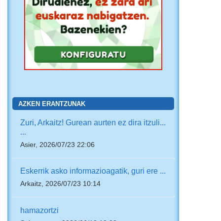
AZKEN ERANTZUNAK
Zuri, Arkaitz! Gurean aurten ez dira itzuli...
...
Asier, 2026/07/23 22:06
Eskerrik asko informazioagatik, guri ere ...
Arkaitz, 2026/07/23 10:14
hamazortzi