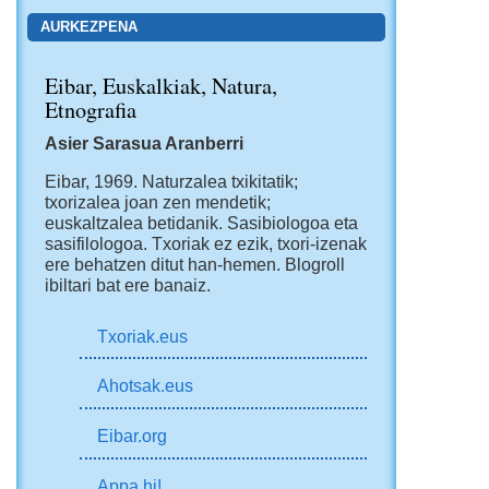
AURKEZPENA
Eibar, Euskalkiak, Natura,
Etnografia
Asier Sarasua Aranberri
Eibar, 1969.
Naturzalea txikitatik;
txorizalea joan zen mendetik;
euskaltzalea betidanik. Sasibiologoa eta
sasifilologoa. Txoriak ez ezik, txori-izenak
ere behatzen ditut han-hemen.
Blogroll
ibiltari bat ere banaiz.
Txoriak.eus
Ahotsak.eus
Eibar.org
Appa hi!