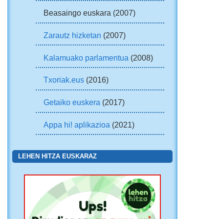
Beasaingo euskara (2007)
Zarautz hizketan
(2007)
Kalamuako parlamentua
(2008)
Txoriak.eus
(2016)
Getaiko euskera
(2017)
Appa hi! aplikazioa
(2021)
LEHEN HITZA EUSKARAZ