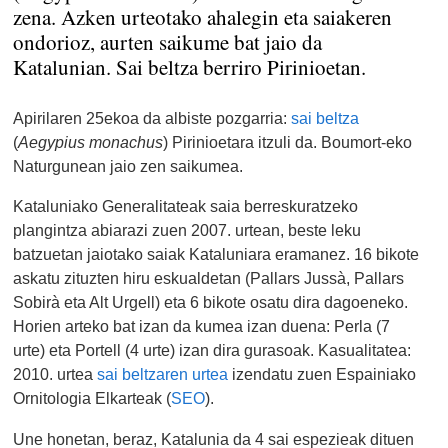
zena. Azken urteotako ahalegin eta saiakeren
ondorioz, aurten saikume bat jaio da
Katalunian. Sai beltza berriro Pirinioetan.
Apirilaren 25ekoa da albiste pozgarria:
sai beltza
(
Aegypius monachus
) Pirinioetara itzuli da. Boumort-eko
Naturgunean jaio zen saikumea.
Kataluniako Generalitateak saia berreskuratzeko
plangintza abiarazi zuen 2007. urtean, beste leku
batzuetan jaiotako saiak Kataluniara eramanez. 16 bikote
askatu zituzten hiru eskualdetan (Pallars Jussà, Pallars
Sobirà eta Alt Urgell) eta 6 bikote osatu dira dagoeneko.
Horien arteko bat izan da kumea izan duena: Perla (7
urte) eta Portell (4 urte) izan dira gurasoak. Kasualitatea:
2010. urtea
sai beltzaren urtea
izendatu zuen Espainiako
Ornitologia Elkarteak (
SEO
).
Une honetan, beraz, Katalunia da 4 sai espezieak dituen