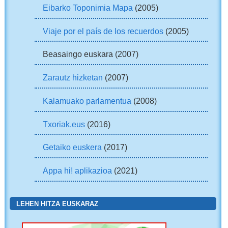
Eibarko Toponimia Mapa
(2005)
Viaje por el país de los recuerdos
(2005)
Beasaingo euskara (2007)
Zarautz hizketan
(2007)
Kalamuako parlamentua
(2008)
Txoriak.eus
(2016)
Getaiko euskera
(2017)
Appa hi! aplikazioa
(2021)
LEHEN HITZA EUSKARAZ