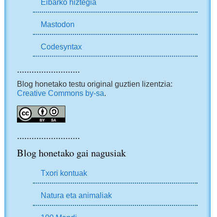
Eibarko hiztegia
Mastodon
Codesyntax
..........................
Blog honetako testu original guztien lizentzia:
Creative Commons by-sa
.
..........................
Blog honetako gai nagusiak
Txori kontuak
Natura eta animaliak