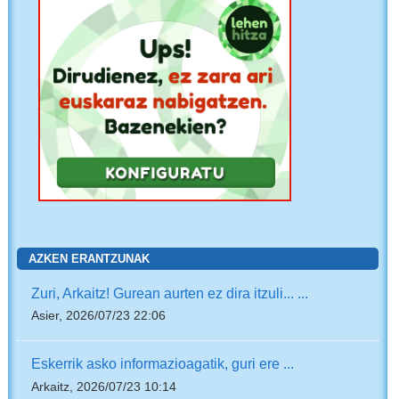
AZKEN ERANTZUNAK
Zuri, Arkaitz! Gurean aurten ez dira itzuli... ...
Asier, 2026/07/23 22:06
Eskerrik asko informazioagatik, guri ere ...
Arkaitz, 2026/07/23 10:14