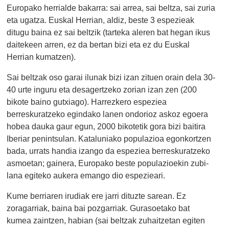
Europako herrialde bakarra: sai arrea, sai beltza, sai zuria
eta ugatza. Euskal Herrian, aldiz, beste 3 espezieak
ditugu baina ez sai beltzik (tarteka aleren bat hegan ikus
daitekeen arren, ez da bertan bizi eta ez du Euskal
Herrian kumatzen).
Sai beltzak oso garai ilunak bizi izan zituen orain dela 30-
40 urte inguru eta desagertzeko zorian izan zen (200
bikote baino gutxiago). Harrezkero espeziea
berreskuratzeko egindako lanen ondorioz askoz egoera
hobea dauka gaur egun, 2000 bikotetik gora bizi baitira
Iberiar penintsulan. Kataluniako populazioa egonkortzen
bada, urrats handia izango da espeziea berreskuratzeko
asmoetan; gainera, Europako beste populazioekin zubi-
lana egiteko aukera emango dio espezieari.
Kume berriaren irudiak ere jarri dituzte sarean. Ez
zoragarriak, baina bai pozgarriak. Gurasoetako bat
kumea zaintzen, habian (sai beltzak zuhaitzetan egiten