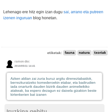
Lehenago ere hitz egin izan dugu
sai, arrano eta putreen
izenen inguruan
blog honetan.
etiketak:
fauna
natura
txoriak
ramon dio:
2010/05/11 14:41
Azken aldian zai zuria buruz argitu direneztabaidok,
berrezkuratzeko komederoekin etabar, eta badirudien
iada onarturik dauden bizirik dauden animelieikiko
atakeak, ba espero dezagun ez daixela gizakion beste
kirtenkerien bat izanen
Iruzkina gehitu