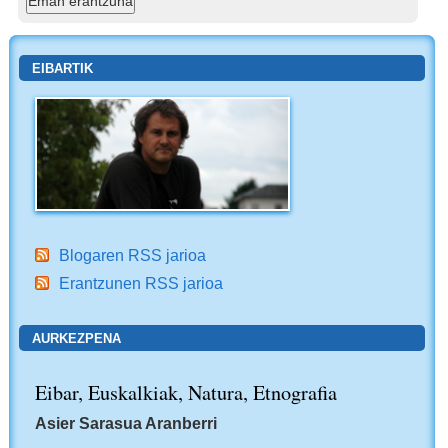
EIBARTIK
Blogaren RSS jarioa
Erantzunen RSS jarioa
AURKEZPENA
Eibar, Euskalkiak, Natura, Etnografia
Asier Sarasua Aranberri