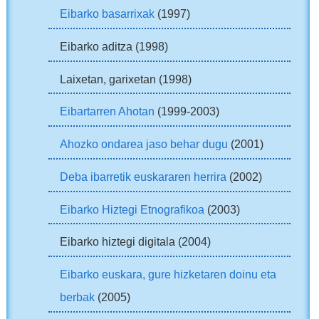
Eibarko basarrixak
(1997)
Eibarko aditza (1998)
Laixetan, garixetan (1998)
Eibartarren Ahotan
(1999-2003)
Ahozko ondarea jaso behar dugu
(2001)
Deba ibarretik euskararen herrira
(2002)
Eibarko Hiztegi Etnografikoa
(2003)
Eibarko hiztegi digitala (2004)
Eibarko euskara, gure hizketaren doinu eta
berbak
(2005)