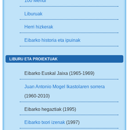
100 Mendi
Liburuak
Herri hizkerak
Eibarko historia eta ipuinak
LIBURU ETA PROIEKTUAK
Eibarko Euskal Jaixa (1965-1969)
Juan Antonio Mogel Ikastolaren sorrera
(1960-2010)
Eibarko hegaztiak (1995)
Eibarko txori izenak
(1997)