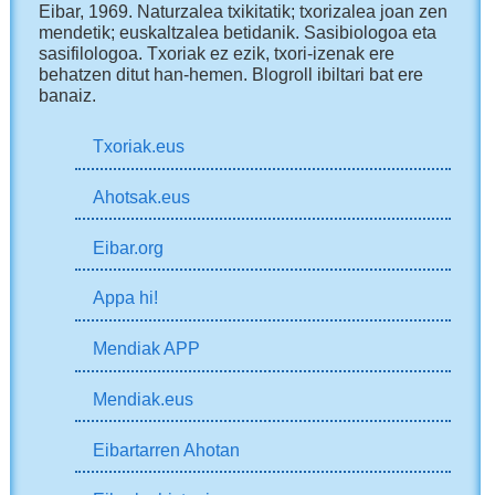
Eibar, 1969.
Naturzalea txikitatik; txorizalea joan zen
mendetik; euskaltzalea betidanik. Sasibiologoa eta
sasifilologoa. Txoriak ez ezik, txori-izenak ere
behatzen ditut han-hemen.
Blogroll ibiltari bat ere
banaiz.
Txoriak.eus
Ahotsak.eus
Eibar.org
Appa hi!
Mendiak APP
Mendiak.eus
Eibartarren Ahotan