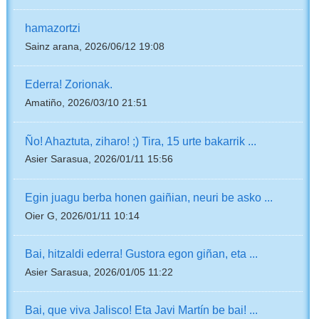
hamazortzi
Sainz arana, 2026/06/12 19:08
Ederra! Zorionak.
Amatiño, 2026/03/10 21:51
Ño! Ahaztuta, ziharo! ;) Tira, 15 urte bakarrik ...
Asier Sarasua, 2026/01/11 15:56
Egin juagu berba honen gaiñian, neuri be asko ...
Oier G, 2026/01/11 10:14
Bai, hitzaldi ederra! Gustora egon giñan, eta ...
Asier Sarasua, 2026/01/05 11:22
Bai, que viva Jalisco! Eta Javi Martín be bai! ...