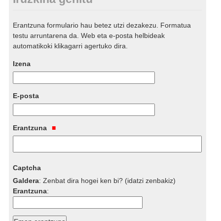
Erantzuna formulario hau betez utzi dezakezu. Formatua
testu arruntarena da. Web eta e-posta helbideak
automatikoki klikagarri agertuko dira.
Izena
E-posta
Erantzuna
Captcha
Galdera
:
Zenbat dira hogei ken bi? (idatzi zenbakiz)
Erantzuna
: