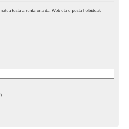
rmatua testu arruntarena da. Web eta e-posta helbideak
z)