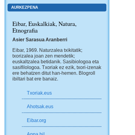
AURKEZPENA
Eibar, Euskalkiak, Natura,
Etnografia
Asier Sarasua Aranberri
Eibar, 1969.
Naturzalea txikitatik;
txorizalea joan zen mendetik;
euskaltzalea betidanik. Sasibiologoa eta
sasifilologoa. Txoriak ez ezik, txori-izenak
ere behatzen ditut han-hemen.
Blogroll
ibiltari bat ere banaiz.
Txoriak.eus
Ahotsak.eus
Eibar.org
Appa hi!