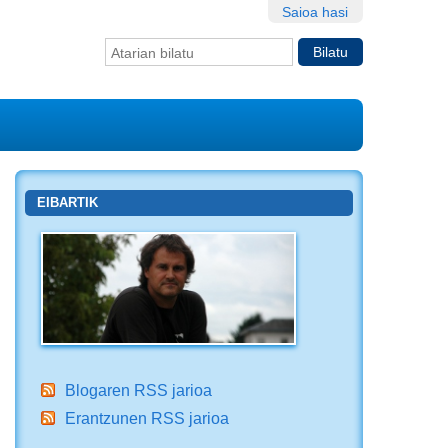
Saioa hasi
Bilatu atarian
Bilaketa
aurreratua…
EIBARTIK
Blogaren RSS jarioa
Erantzunen RSS jarioa