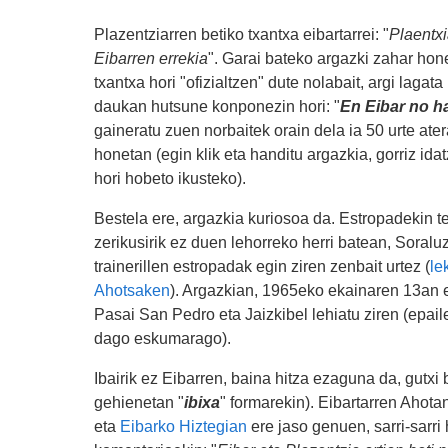
Plazentziarren betiko txantxa eibartarrei: "
Plaentxi
Eibarren errekia
". Garai bateko argazki zahar hon
txantxa hori "ofizialtzen" dute nolabait, argi lagata
daukan hutsune konponezin hori: "
En Eibar no ha
gaineratu zuen norbaitek orain dela ia 50 urte ate
honetan (egin klik eta handitu argazkia, gorriz ida
hori hobeto ikusteko).
Bestela ere, argazkia kuriosoa da. Estropadekin t
zerikusirik ez duen lehorreko herri batean, Soralu
trainerillen estropadak egin ziren zenbait urtez (
le
Ahotsaken
). Argazkian, 1965eko ekainaren 13an 
Pasai San Pedro eta Jaizkibel lehiatu ziren (epail
dago eskumarago).
Ibairik ez Eibarren, baina hitza ezaguna da, gutxi 
gehienetan "
ibixa
" formarekin). Eibartarren Ahota
eta
Eibarko Hiztegian
ere jaso genuen, sarri-sarri