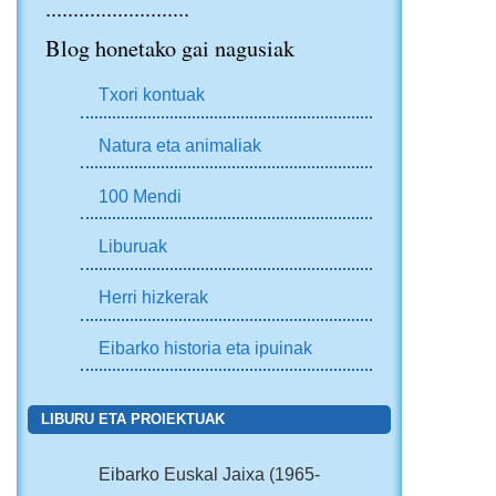
..........................
Blog honetako gai nagusiak
Txori kontuak
Natura eta animaliak
100 Mendi
Liburuak
Herri hizkerak
Eibarko historia eta ipuinak
LIBURU ETA PROIEKTUAK
Eibarko Euskal Jaixa (1965-