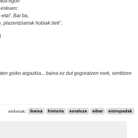
pikia egon
n eskuen:
-eta!'. Bai ba,
e, plazentziarrak hobiak beti
".
)
en goiko argazkia... baina ez dut gogoratzen nork, sentitzen
etiketak:
ibaixa
historia
soraluze
eibar
estropadak