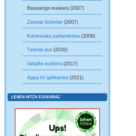
Beasaingo euskara (2007)
Zarautz hizketan
(2007)
Kalamuako parlamentua
(2008)
Txoriak.eus
(2016)
Getaiko euskera
(2017)
Appa hi! aplikazioa
(2021)
LEHEN HITZA EUSKARAZ