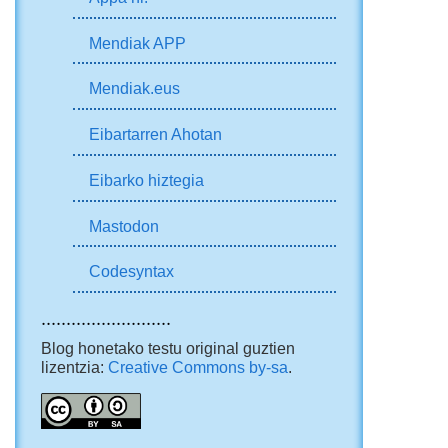
Mendiak APP
Mendiak.eus
Eibartarren Ahotan
Eibarko hiztegia
Mastodon
Codesyntax
..........................
Blog honetako testu original guztien
lizentzia:
Creative Commons by-sa
.