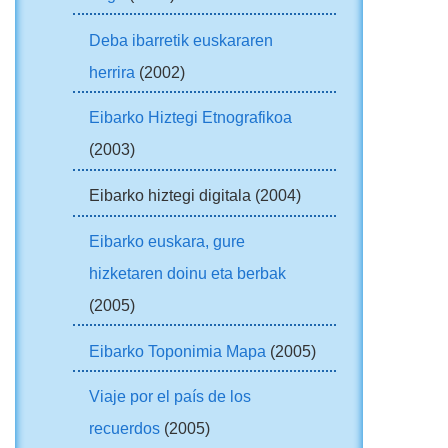
Deba ibarretik euskararen
herrira
(2002)
Eibarko Hiztegi Etnografikoa
(2003)
Eibarko hiztegi digitala (2004)
Eibarko euskara, gure
hizketaren doinu eta berbak
(2005)
Eibarko Toponimia Mapa
(2005)
Viaje por el país de los
recuerdos
(2005)