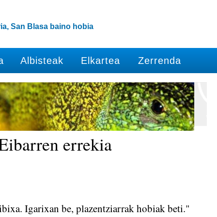
ia, San Blasa baino hobia
a
Albisteak
Elkartea
Zerrenda
 Eibarren errekia
ibixa. Igarixan be, plazentziarrak hobiak beti."