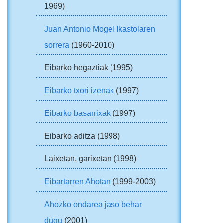
1969)
Juan Antonio Mogel Ikastolaren
sorrera
(1960-2010)
Eibarko hegaztiak (1995)
Eibarko txori izenak
(1997)
Eibarko basarrixak
(1997)
Eibarko aditza (1998)
Laixetan, garixetan (1998)
Eibartarren Ahotan
(1999-2003)
Ahozko ondarea jaso behar
dugu
(2001)