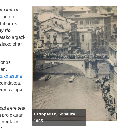
an ibaixa,
etan ere
 Eibarrek
y río
"
ratako argazki
tzitako ohar
eoriaz
zen,
kukotasuna
egindakoa.
een txalupa
bada ere (eta
Estropadak, Soraluze
n proiektuan
1965.
 horrelako