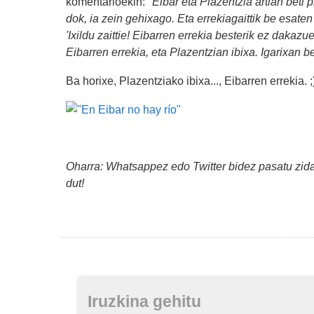
komentarioekin: "
Eibar eta Plazentzia artian beti 
dok, ia zein gehixago. Eta errekiagaittik be esate
'Ixildu zaittie! Eibarren errekia besterik ez dakazue
Eibarren errekia, eta Plazentzian ibixa. Igarixan b
Ba horixe, Plazentziako ibixa..., Eibarren errekia. ;
Oharra: Whatsappez edo Twitter bidez pasatu zidat
dut!
Iruzkina gehitu