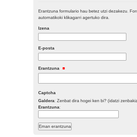
Erantzuna formulario hau betez utzi dezakezu. Fo
automatikoki klikagarri agertuko dira.
Izena
E-posta
Erantzuna
Captcha
Galdera
:
Zenbat dira hogei ken bi? (idatzi zenbaki
Erantzuna
: