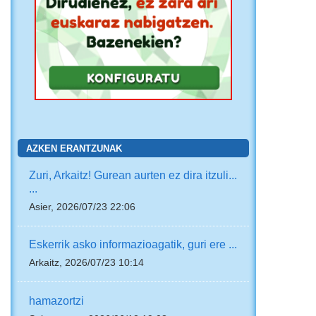
AZKEN ERANTZUNAK
Zuri, Arkaitz! Gurean aurten ez dira itzuli...
...
Asier, 2026/07/23 22:06
Eskerrik asko informazioagatik, guri ere ...
Arkaitz, 2026/07/23 10:14
hamazortzi