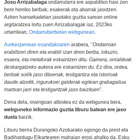
Josu Arrizabalaga
ondarrutarra ere aspalditxo hasi zen
bere herriko berbak, esakerak eta abarrak jasotzen.
Azken hamarkadetan jasotako guztia sarean online
argitaratzea lortu zuen Arrizabalagak iaz, 2023ko
urtarrilean,
Ondarruberbetan webgunean
.
Aurkezpenean esandakoaren
arabera, "
Ondarroan
erabiltzen diren eta erabili izan diren berba, lokuzio,
esaera, eta metaforak eskaintzen ditu. Gainera, orrialdeak
deskargatzeko aukera ere eskaintzen du. Ez dira, ordea,
berbak soilik jaso dituenak, testigantza eta istorioak
daude atzetik, ingurukoei galderak egitean grabagailua
martxan jarri eta testigantzak jaso baizituen
".
Dena dela, oraingoan albistea ez da webgunea bera,
webguneko informazio guztia liburu batean ere jaso
duela
baizik.
Liburu berria Durangoko Azokarako egongo da prest eta
Badihardugu Elkartearen mahaian erosi ahalko da. Esku