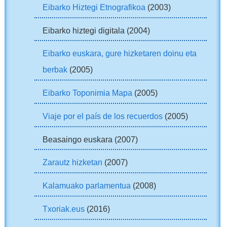
Eibarko Hiztegi Etnografikoa
(2003)
Eibarko hiztegi digitala (2004)
Eibarko euskara, gure hizketaren doinu eta
berbak
(2005)
Eibarko Toponimia Mapa
(2005)
Viaje por el país de los recuerdos
(2005)
Beasaingo euskara (2007)
Zarautz hizketan
(2007)
Kalamuako parlamentua
(2008)
Txoriak.eus
(2016)