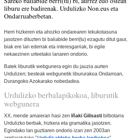
Sareko baliabide berri(tu) bi, aurrez edo ostean
liburu ere badirenak. Urdulizko Non.eus eta
Ondarruaberbetan.
Herri hizkeren eta ahozko ondarearen lekukotasuna
jasotzen dituzten bi baliabide berri(tu) ezagutu ditut gaur,
biak ere lan ederrak eta interesgarriak, bi egile
nekaezinen urteetako lanaren ondorio.
Batek liburutik webgunera egin du jauzia aurten
Urdulizen; besteak webgunetik libururakoa Ondarroan,
Durangoko Azokarako nobedadea.
Urdulizko berbalapikokoa, liburutik
webgunera
XX. mende amaieran hasi zen
Iñaki Gilisasti
bilbotarra
Urdulizko berbak, hizkera eta gramatika jasotzen.
Egindako lan guztiaren ondorio izan zen 2003an
argitaratutako "
Urduliz aldeko berba lapikokoa
".