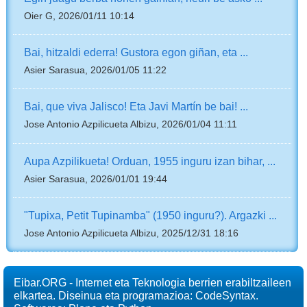
Oier G, 2026/01/11 10:14
Bai, hitzaldi ederra! Gustora egon giñan, eta ...
Asier Sarasua, 2026/01/05 11:22
Bai, que viva Jalisco! Eta Javi Martín be bai! ...
Jose Antonio Azpilicueta Albizu, 2026/01/04 11:11
Aupa Azpilikueta! Orduan, 1955 inguru izan bihar, ...
Asier Sarasua, 2026/01/01 19:44
"Tupixa, Petit Tupinamba" (1950 inguru?). Argazki ...
Jose Antonio Azpilicueta Albizu, 2025/12/31 18:16
Eibar.ORG - Internet eta Teknologia berrien erabiltzaileen
elkartea. Diseinua eta programazioa: CodeSyntax.