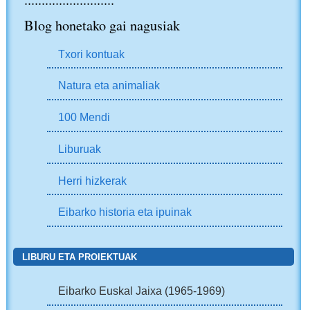
Blog honetako gai nagusiak
Txori kontuak
Natura eta animaliak
100 Mendi
Liburuak
Herri hizkerak
Eibarko historia eta ipuinak
LIBURU ETA PROIEKTUAK
Eibarko Euskal Jaixa (1965-1969)