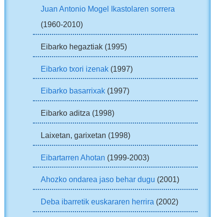
Juan Antonio Mogel Ikastolaren sorrera
(1960-2010)
Eibarko hegaztiak (1995)
Eibarko txori izenak
(1997)
Eibarko basarrixak
(1997)
Eibarko aditza (1998)
Laixetan, garixetan (1998)
Eibartarren Ahotan
(1999-2003)
Ahozko ondarea jaso behar dugu
(2001)
Deba ibarretik euskararen herrira
(2002)