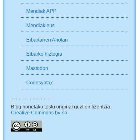
Mendiak APP
Mendiak.eus
Eibartarren Ahotan
Eibarko hiztegia
Mastodon
Codesyntax
..........................
Blog honetako testu original guztien lizentzia:
Creative Commons by-sa
.
..........................