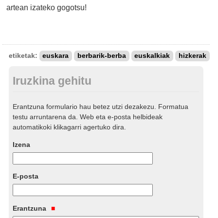
artean izateko gogotsu!
etiketak:
euskara
berbarik-berba
euskalkiak
hizkerak
Iruzkina gehitu
Erantzuna formulario hau betez utzi dezakezu. Formatua
testu arruntarena da. Web eta e-posta helbideak
automatikoki klikagarri agertuko dira.
Izena
E-posta
Erantzuna