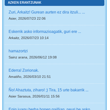
AZKEN ERANTZUNAK
Zuri, Arkaitz! Gurean aurten ez dira itzuli... ...
Asier, 2026/07/23 22:06
Eskerrik asko informazioagatik, guri ere ...
Arkaitz, 2026/07/23 10:14
hamazortzi
Sainz arana, 2026/06/12 19:08
Ederra! Zorionak.
Amatiño, 2026/03/10 21:51
Ño! Ahaztuta, ziharo! ;) Tira, 15 urte bakarrik ...
Asier Sarasua, 2026/01/11 15:56
Egin juagu berba honen gaiñian, neuri be asko ...