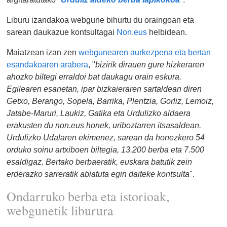
Liburu izandakoa webgune bihurtu du oraingoan eta
sarean daukazue kontsultagai
Non.eus
helbidean.
Maiatzean izan zen
webgunearen aurkezpena eta bertan
esandakoaren arabera
, "
bizirik dirauen gure hizkeraren
ahozko biltegi erraldoi bat daukagu orain eskura.
Egilearen esanetan, ipar bizkaieraren sartaldean diren
Getxo, Berango, Sopela, Barrika, Plentzia, Gorliz, Lemoiz,
Jatabe-Maruri, Laukiz, Gatika eta Urdulizko aldaera
erakusten du non.eus honek, uriboztarren itsasaldean.
Urdulizko Udalaren ekimenez, sarean da honezkero 54
orduko soinu artxiboen biltegia, 13.200 berba eta 7.500
esaldigaz. Bertako berbaeratik, euskara batutik zein
erderazko sarreratik abiatuta egin daiteke kontsulta
".
Ondarruko berba eta istorioak,
webgunetik liburura