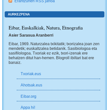
Erantzunen RSS jarioa
AURKEZPENA
Eibar, Euskalkiak, Natura, Etnografia
Asier Sarasua Aranberri
Eibar, 1969.
Naturzalea txikitatik; txorizalea joan zen
mendetik; euskaltzalea betidanik. Sasibiologoa eta
sasifilologoa. Txoriak ez ezik, txori-izenak ere
behatzen ditut han-hemen.
Blogroll ibiltari bat ere
banaiz.
Txoriak.eus
Ahotsak.eus
Eibar.org
Appa hi!