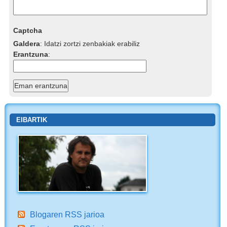
Captcha
Galdera
:
Idatzi zortzi zenbakiak erabiliz
Erantzuna
:
EIBARTIK
Blogaren RSS jarioa