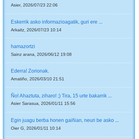
Asier, 2026/07/23 22:06
Eskerrik asko informazioagatik, guri ere ...
Arkaitz, 2026/07/23 10:14
hamazortzi
Sainz arana, 2026/06/12 19:08
Ederra! Zorionak.
Amatiño, 2026/03/10 21:51
Ño! Ahaztuta, ziharo! ;) Tira, 15 urte bakarrik ...
Asier Sarasua, 2026/01/11 15:56
Egin juagu berba honen gaiñian, neuri be asko ...
Oier G, 2026/01/11 10:14