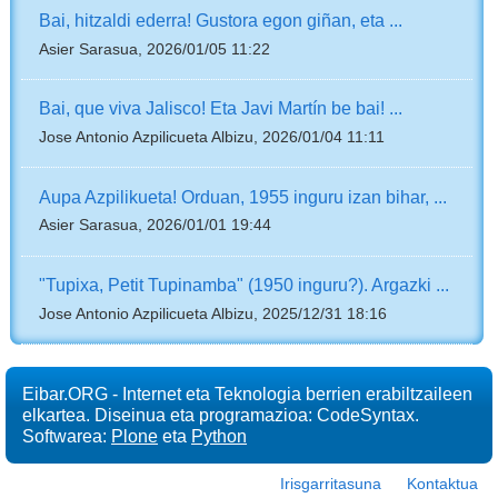
Bai, hitzaldi ederra! Gustora egon giñan, eta ...
Asier Sarasua, 2026/01/05 11:22
Bai, que viva Jalisco! Eta Javi Martín be bai! ...
Jose Antonio Azpilicueta Albizu, 2026/01/04 11:11
Aupa Azpilikueta! Orduan, 1955 inguru izan bihar, ...
Asier Sarasua, 2026/01/01 19:44
"Tupixa, Petit Tupinamba" (1950 inguru?). Argazki ...
Jose Antonio Azpilicueta Albizu, 2025/12/31 18:16
Eibar.ORG - Internet eta Teknologia berrien erabiltzaileen
elkartea. Diseinua eta programazioa: CodeSyntax.
Softwarea:
Plone
eta
Python
Irisgarritasuna
Kontaktua