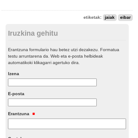
etiketak:
jaiak
eibar
Iruzkina gehitu
Erantzuna formulario hau betez utzi dezakezu. Formatua
testu arruntarena da. Web eta e-posta helbideak
automatikoki klikagarri agertuko dira.
Izena
E-posta
Erantzuna