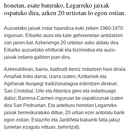
honetan, esate baterako, Legarreko jaixak
ospatuko dira, azken 20 urtiotan lo egon ostian.
Auzuetako jaixak indar haundixa euki zeben 1960-1970
inguruan. Eibarko auzo eta kale gehixenetan antolatzen
zan jairen bat. Azkenengo 20 urtietan asko aldatu dira
Eibarko auzuetako ohitturak eta bizimodua eta auzo-
jaixak indarra galtzen joan dira.
Azkenaldixan, baina, badirudi berriz indartzen hasi dirala.
Amañak
tinko darrai, izarra izaten; Azittainek eta
Agiñanak ikuspegi tradizionalagua eskintzen deskue;
San Cristobal, Urki eta Abontza gero eta indartsuago
dabiz; Barrena-Carmen inguruan be ospakizunak izaten
dira San Pedruetan. Eta asteburu honetan Legarreko
jaixak berreskuratuko dittue, 20 urtian ezer antolatu barik
egon ostian. Estaziño eta Jardiñeta bakarrik falta jakuz
(umetan ezagutu nittuan, behintzat).