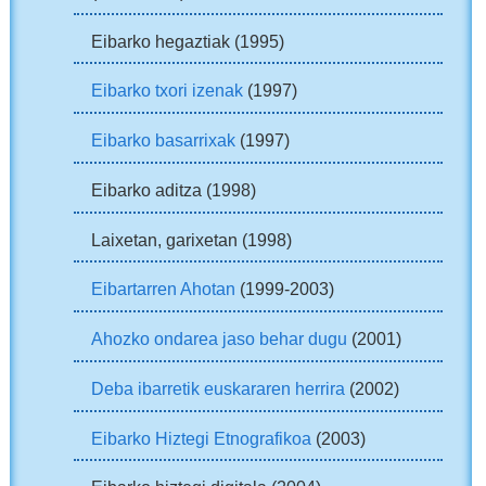
Eibarko hegaztiak (1995)
Eibarko txori izenak
(1997)
Eibarko basarrixak
(1997)
Eibarko aditza (1998)
Laixetan, garixetan (1998)
Eibartarren Ahotan
(1999-2003)
Ahozko ondarea jaso behar dugu
(2001)
Deba ibarretik euskararen herrira
(2002)
Eibarko Hiztegi Etnografikoa
(2003)