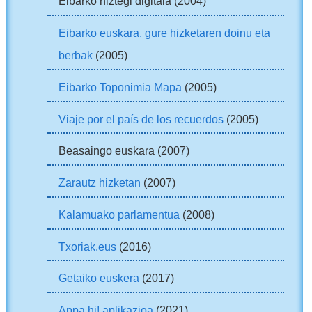
Eibarko hiztegi digitala (2004)
Eibarko euskara, gure hizketaren doinu eta
berbak
(2005)
Eibarko Toponimia Mapa
(2005)
Viaje por el país de los recuerdos
(2005)
Beasaingo euskara (2007)
Zarautz hizketan
(2007)
Kalamuako parlamentua
(2008)
Txoriak.eus
(2016)
Getaiko euskera
(2017)
Appa hi! aplikazioa
(2021)