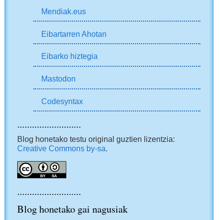
Mendiak.eus
Eibartarren Ahotan
Eibarko hiztegia
Mastodon
Codesyntax
..........................
Blog honetako testu original guztien lizentzia:
Creative Commons by-sa
.
..........................
Blog honetako gai nagusiak