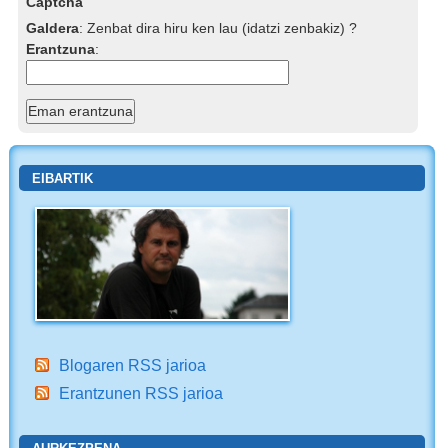
Captcha
Galdera
:
Zenbat dira hiru ken lau (idatzi zenbakiz) ?
Erantzuna
:
EIBARTIK
Blogaren RSS jarioa
Erantzunen RSS jarioa