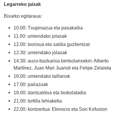
Legarreko jaixak
Bixarko egitaraua:
10.00: Txupinazua eta pasakallia
11.00: umiendako jolasak
12.00: txorixua eta saldia guztientzat
12.30: umiendako jolasak
14.30: auzo-bazkarixa bertsolarixekin: Alberto
Martínez, Juan Mari Juaristi eta Felipe Zelaieta
16.00: umiendako taillarrak
17.00: pailazuak
18.00: dantzaldixa eta txokolatadia
21.00: tortilla lehiaketia
22.00: kontzertua: Ekinocio eta Son Kofusion