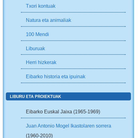
Txori kontuak
Natura eta animaliak
100 Mendi
Liburuak
Herri hizkerak
Eibarko historia eta ipuinak
LIBURU ETA PROIEKTUAK
Eibarko Euskal Jaixa (1965-1969)
Juan Antonio Mogel Ikastolaren sorrera
(1960-2010)