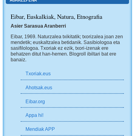
AURKEZPENA
Eibar, Euskalkiak, Natura, Etnografia
Asier Sarasua Aranberri
Eibar, 1969.
Naturzalea txikitatik; txorizalea joan zen
mendetik; euskaltzalea betidanik. Sasibiologoa eta
sasifilologoa. Txoriak ez ezik, txori-izenak ere
behatzen ditut han-hemen.
Blogroll ibiltari bat ere
banaiz.
Txoriak.eus
Ahotsak.eus
Eibar.org
Appa hi!
Mendiak APP