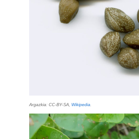
Argazkia: CC-BY-SA,
Wikipedia
.