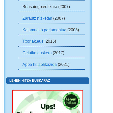
Beasaingo euskara (2007)
Zarautz hizketan
(2007)
Kalamuako parlamentua
(2008)
Txoriak.eus
(2016)
Getaiko euskera
(2017)
Appa hi! aplikazioa
(2021)
LEHEN HITZA EUSKARAZ