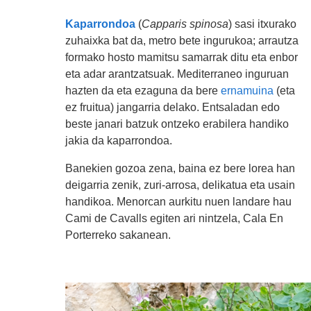
Kaparrondoa
(
Capparis spinosa
) sasi itxurako
zuhaixka bat da, metro bete ingurukoa; arrautza
formako hosto mamitsu samarrak ditu eta enbor
eta adar arantzatsuak. Mediterraneo inguruan
hazten da eta ezaguna da bere
ernamuina
(eta
ez fruitua) jangarria delako. Entsaladan edo
beste janari batzuk ontzeko erabilera handiko
jakia da kaparrondoa.
Banekien gozoa zena, baina ez bere lorea han
deigarria zenik, zuri-arrosa, delikatua eta usain
handikoa. Menorcan aurkitu nuen landare hau
Cami de Cavalls egiten ari nintzela, Cala En
Porterreko sakanean.