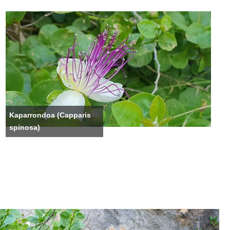
Kaparrondoa (Capparis
spinosa)