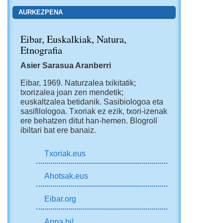
AURKEZPENA
Eibar, Euskalkiak, Natura,
Etnografia
Asier Sarasua Aranberri
Eibar, 1969.
Naturzalea txikitatik;
txorizalea joan zen mendetik;
euskaltzalea betidanik. Sasibiologoa eta
sasifilologoa. Txoriak ez ezik, txori-izenak
ere behatzen ditut han-hemen.
Blogroll
ibiltari bat ere banaiz.
Txoriak.eus
Ahotsak.eus
Eibar.org
Appa hi!