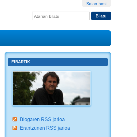
Saioa hasi
Bilatu atarian
Bilaketa
aurreratua…
EIBARTIK
Blogaren RSS jarioa
Erantzunen RSS jarioa