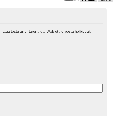
rmatua testu arruntarena da. Web eta e-posta helbideak