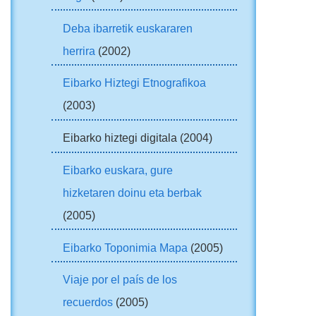
Deba ibarretik euskararen
herrira
(2002)
Eibarko Hiztegi Etnografikoa
(2003)
Eibarko hiztegi digitala (2004)
Eibarko euskara, gure
hizketaren doinu eta berbak
(2005)
Eibarko Toponimia Mapa
(2005)
Viaje por el país de los
recuerdos
(2005)