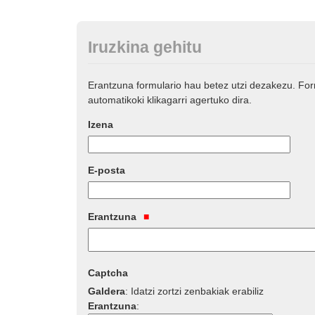
Iruzkina gehitu
Erantzuna formulario hau betez utzi dezakezu. Fo
automatikoki klikagarri agertuko dira.
Izena
E-posta
Erantzuna
Captcha
Galdera
:
Idatzi zortzi zenbakiak erabiliz
Erantzuna
: