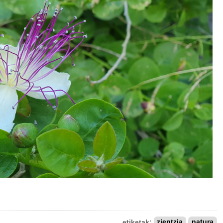
etiketak:
zientzia
natura