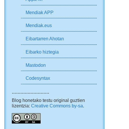
Mendiak APP
Mendiak.eus
Eibartarren Ahotan
Eibarko hiztegia
Mastodon
Codesyntax
..........................
Blog honetako testu original guztien
lizentzia:
Creative Commons by-sa
.