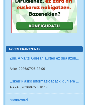
AZKEN ERANTZUNAK
Zuri, Arkaitz! Gurean aurten ez dira itzuli...
...
Asier, 2026/07/23 22:06
Eskerrik asko informazioagatik, guri ere ...
Arkaitz, 2026/07/23 10:14
hamazortzi