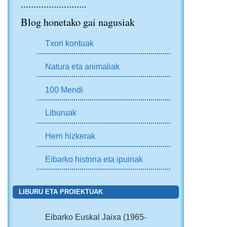
..........................
Blog honetako gai nagusiak
Txori kontuak
Natura eta animaliak
100 Mendi
Liburuak
Herri hizkerak
Eibarko historia eta ipuinak
LIBURU ETA PROIEKTUAK
Eibarko Euskal Jaixa (1965-