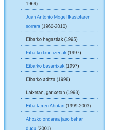
1969)
Juan Antonio Mogel Ikastolaren
sorrera
(1960-2010)
Eibarko hegaztiak (1995)
Eibarko txori izenak
(1997)
Eibarko basarrixak
(1997)
Eibarko aditza (1998)
Laixetan, garixetan (1998)
Eibartarren Ahotan
(1999-2003)
Ahozko ondarea jaso behar
dugu
(2001)