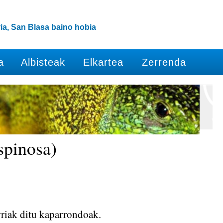
ia, San Blasa baino hobia
a
Albisteak
Elkartea
Zerrenda
spinosa)
arriak ditu kaparrondoak.