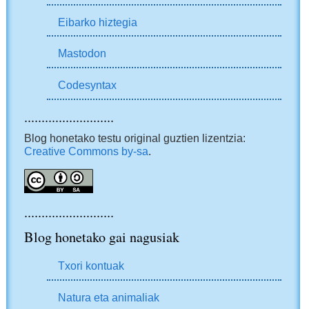
Eibarko hiztegia
Mastodon
Codesyntax
..........................
Blog honetako testu original guztien lizentzia:
Creative Commons by-sa
.
..........................
Blog honetako gai nagusiak
Txori kontuak
Natura eta animaliak