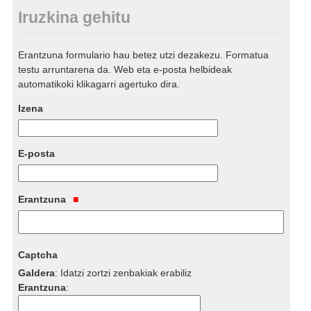
Iruzkina gehitu
Erantzuna formulario hau betez utzi dezakezu. Formatua
testu arruntarena da. Web eta e-posta helbideak
automatikoki klikagarri agertuko dira.
Izena
E-posta
Erantzuna
Captcha
Galdera
:
Idatzi zortzi zenbakiak erabiliz
Erantzuna
: