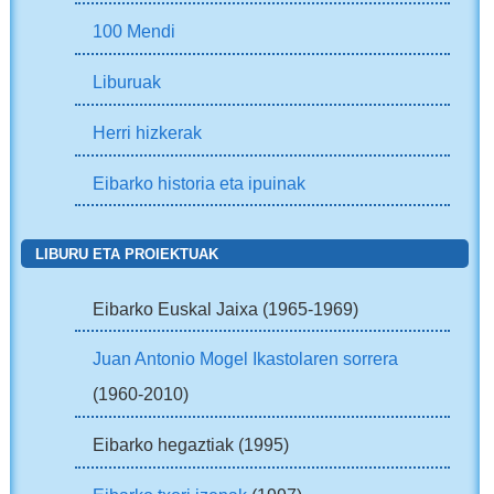
100 Mendi
Liburuak
Herri hizkerak
Eibarko historia eta ipuinak
LIBURU ETA PROIEKTUAK
Eibarko Euskal Jaixa (1965-1969)
Juan Antonio Mogel Ikastolaren sorrera
(1960-2010)
Eibarko hegaztiak (1995)