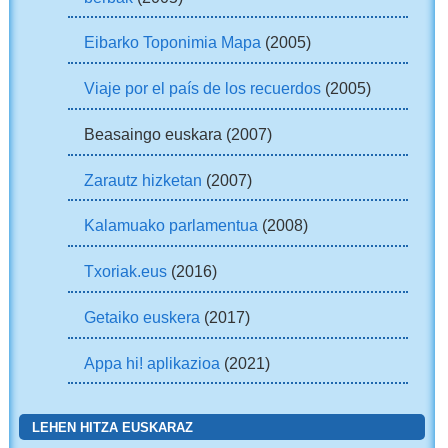
Eibarko Toponimia Mapa
(2005)
Viaje por el país de los recuerdos
(2005)
Beasaingo euskara (2007)
Zarautz hizketan
(2007)
Kalamuako parlamentua
(2008)
Txoriak.eus
(2016)
Getaiko euskera
(2017)
Appa hi! aplikazioa
(2021)
LEHEN HITZA EUSKARAZ