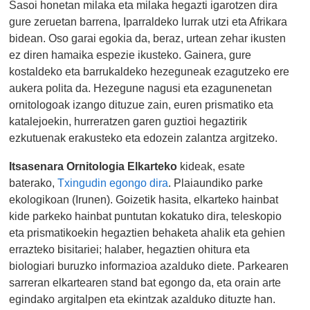
Sasoi honetan milaka eta milaka hegazti igarotzen dira
gure zeruetan barrena, Iparraldeko lurrak utzi eta Afrikara
bidean. Oso garai egokia da, beraz, urtean zehar ikusten
ez diren hamaika espezie ikusteko. Gainera, gure
kostaldeko eta barrukaldeko hezeguneak ezagutzeko ere
aukera polita da. Hezegune nagusi eta ezagunenetan
ornitologoak izango dituzue zain, euren prismatiko eta
katalejoekin, hurreratzen garen guztioi hegaztirik
ezkutuenak erakusteko eta edozein zalantza argitzeko.
Itsasenara Ornitologia Elkarteko
kideak, esate
baterako,
Txingudin egongo dira
. Plaiaundiko parke
ekologikoan (Irunen). Goizetik hasita, elkarteko hainbat
kide parkeko hainbat puntutan kokatuko dira, teleskopio
eta prismatikoekin hegaztien behaketa ahalik eta gehien
errazteko bisitariei; halaber, hegaztien ohitura eta
biologiari buruzko informazioa azalduko diete. Parkearen
sarreran elkartearen stand bat egongo da, eta orain arte
egindako argitalpen eta ekintzak azalduko dituzte han.