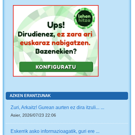
AZKEN ERANTZUNAK
Zuri, Arkaitz! Gurean aurten ez dira itzuli... ...
Asier, 2026/07/23 22:06
Eskerrik asko informazioagatik, guri ere ...