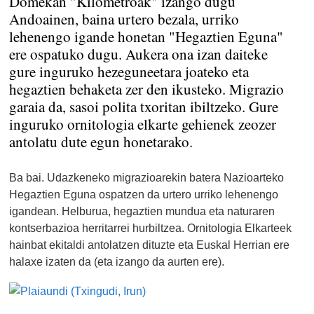
Domekan "Kilometroak" izango dugu
Andoainen, baina urtero bezala, urriko
lehenengo igande honetan "Hegaztien Eguna"
ere ospatuko dugu. Aukera ona izan daiteke
gure inguruko hezeguneetara joateko eta
hegaztien behaketa zer den ikusteko. Migrazio
garaia da, sasoi polita txoritan ibiltzeko. Gure
inguruko ornitologia elkarte gehienek zeozer
antolatu dute egun honetarako.
Ba bai. Udazkeneko migrazioarekin batera Nazioarteko
Hegaztien Eguna ospatzen da urtero urriko lehenengo
igandean. Helburua, hegaztien mundua eta naturaren
kontserbazioa herritarrei hurbiltzea. Ornitologia Elkarteek
hainbat ekitaldi antolatzen dituzte eta Euskal Herrian ere
halaxe izaten da (eta izango da aurten ere).