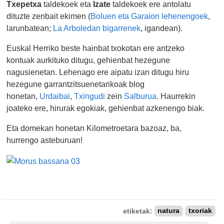
Txepetxa
taldekoek eta
Izate
taldekoek ere antolatu
dituzte zenbait ekimen (
Boluen eta Garaion lehenengoek
,
larunbatean;
La Arboledan bigarrenek
, igandean).
Euskal Herriko beste hainbat txokotan ere antzeko
kontuak aurkituko ditugu, gehienbat hezegune
nagusienetan. Lehenago ere aipatu izan ditugu hiru
hezegune garrantzitsuenetarikoak blog
honetan,
Urdaibai
,
Txingudi
zein
Salburua
. Haurrekin
joateko ere, hirurak egokiak, gehienbat azkenengo biak.
Eta domekan honetan Kilometroetara bazoaz, ba,
hurrengo asteburuan!
etiketak:
natura
txoriak