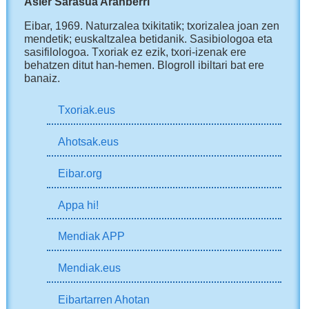
Asier Sarasua Aranberri
Eibar, 1969.
Naturzalea txikitatik; txorizalea joan zen
mendetik; euskaltzalea betidanik. Sasibiologoa eta
sasifilologoa. Txoriak ez ezik, txori-izenak ere
behatzen ditut han-hemen.
Blogroll ibiltari bat ere
banaiz.
Txoriak.eus
Ahotsak.eus
Eibar.org
Appa hi!
Mendiak APP
Mendiak.eus
Eibartarren Ahotan