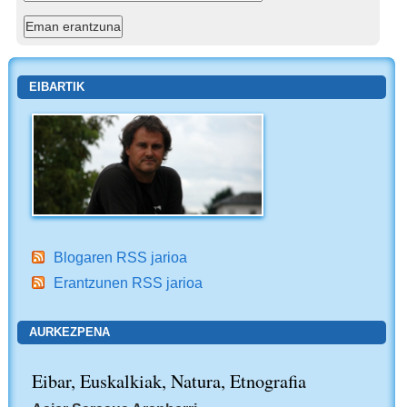
EIBARTIK
Blogaren RSS jarioa
Erantzunen RSS jarioa
AURKEZPENA
Eibar, Euskalkiak, Natura, Etnografia