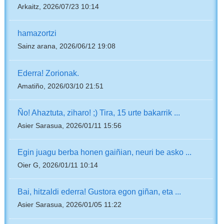
Arkaitz, 2026/07/23 10:14
hamazortzi
Sainz arana, 2026/06/12 19:08
Ederra! Zorionak.
Amatiño, 2026/03/10 21:51
Ño! Ahaztuta, ziharo! ;) Tira, 15 urte bakarrik ...
Asier Sarasua, 2026/01/11 15:56
Egin juagu berba honen gaiñian, neuri be asko ...
Oier G, 2026/01/11 10:14
Bai, hitzaldi ederra! Gustora egon giñan, eta ...
Asier Sarasua, 2026/01/05 11:22