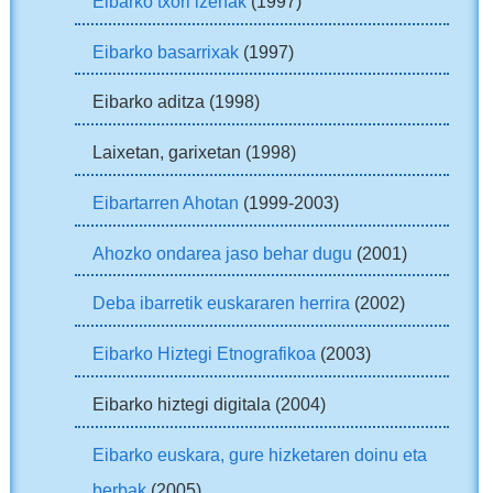
Eibarko txori izenak
(1997)
Eibarko basarrixak
(1997)
Eibarko aditza (1998)
Laixetan, garixetan (1998)
Eibartarren Ahotan
(1999-2003)
Ahozko ondarea jaso behar dugu
(2001)
Deba ibarretik euskararen herrira
(2002)
Eibarko Hiztegi Etnografikoa
(2003)
Eibarko hiztegi digitala (2004)
Eibarko euskara, gure hizketaren doinu eta
berbak
(2005)