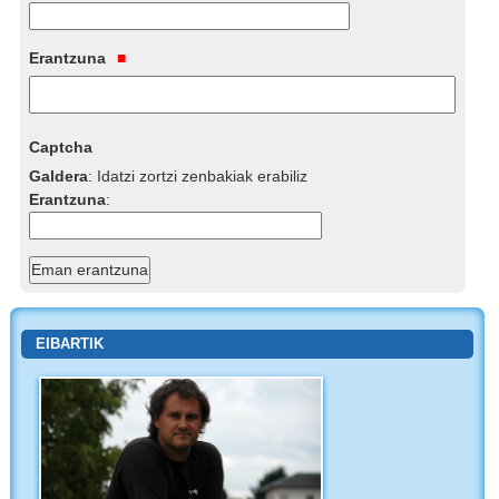
Erantzuna
Captcha
Galdera
:
Idatzi zortzi zenbakiak erabiliz
Erantzuna
:
EIBARTIK