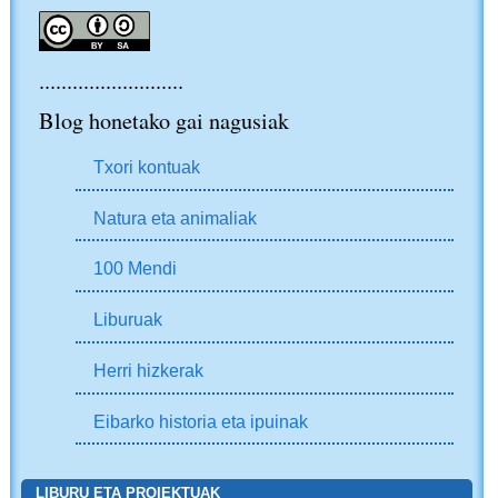
..........................
Blog honetako gai nagusiak
Txori kontuak
Natura eta animaliak
100 Mendi
Liburuak
Herri hizkerak
Eibarko historia eta ipuinak
LIBURU ETA PROIEKTUAK