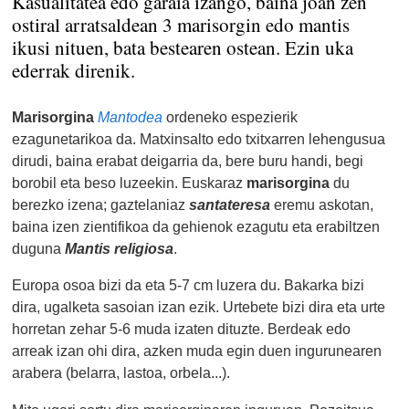
Kasualitatea edo garaia izango, baina joan zen
ostiral arratsaldean 3 marisorgin edo mantis
ikusi nituen, bata bestearen ostean. Ezin uka
ederrak direnik.
Marisorgina
Mantodea
ordeneko espezierik
ezagunetarikoa da. Matxinsalto edo txitxarren lehengusua
dirudi, baina erabat deigarria da, bere buru handi, begi
borobil eta beso luzeekin. Euskaraz
marisorgina
du
berezko izena; gaztelaniaz
santateresa
eremu askotan,
baina izen zientifikoa da gehienok ezagutu eta erabiltzen
duguna
Mantis religiosa
.
Europa osoa bizi da eta 5-7 cm luzera du. Bakarka bizi
dira, ugalketa sasoian izan ezik. Urtebete bizi dira eta urte
horretan zehar 5-6 muda izaten dituzte. Berdeak edo
arreak izan ohi dira, azken muda egin duen ingurunearen
arabera (belarra, lastoa, orbela...).