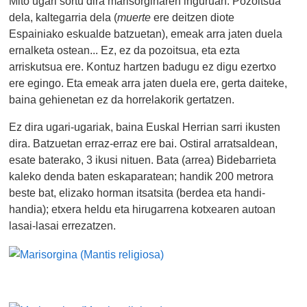
Mito ugari sortu dira marisorginaren inguruan. Pozoitsua
dela, kaltegarria dela (
muerte
ere deitzen diote
Espainiako eskualde batzuetan), emeak arra jaten duela
ernalketa ostean... Ez, ez da pozoitsua, eta ezta
arriskutsua ere. Kontuz hartzen badugu ez digu ezertxo
ere egingo. Eta emeak arra jaten duela ere, gerta daiteke,
baina gehienetan ez da horrelakorik gertatzen.
Ez dira ugari-ugariak, baina Euskal Herrian sarri ikusten
dira. Batzuetan erraz-erraz ere bai. Ostiral arratsaldean,
esate baterako, 3 ikusi nituen. Bata (arrea) Bidebarrieta
kaleko denda baten eskaparatean; handik 200 metrora
beste bat, elizako horman itsatsita (berdea eta handi-
handia); etxera heldu eta hirugarrena kotxearen autoan
lasai-lasai errezatzen.