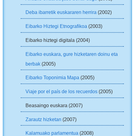
Deba ibarretik euskararen herrira
(2002)
Eibarko Hiztegi Etnografikoa
(2003)
Eibarko hiztegi digitala (2004)
Eibarko euskara, gure hizketaren doinu eta
berbak
(2005)
Eibarko Toponimia Mapa
(2005)
Viaje por el país de los recuerdos
(2005)
Beasaingo euskara (2007)
Zarautz hizketan
(2007)
Kalamuako parlamentua
(2008)