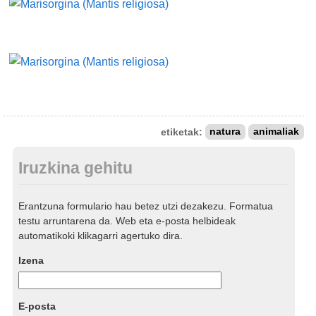
etiketak:
natura
animaliak
Iruzkina gehitu
Erantzuna formulario hau betez utzi dezakezu. Formatua
testu arruntarena da. Web eta e-posta helbideak
automatikoki klikagarri agertuko dira.
Izena
E-posta