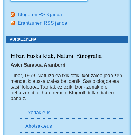
Blogaren RSS jarioa
Erantzunen RSS jarioa
AURKEZPENA
Eibar, Euskalkiak, Natura, Etnografia
Asier Sarasua Aranberri
Eibar, 1969.
Naturzalea txikitatik; txorizalea joan zen
mendetik; euskaltzalea betidanik. Sasibiologoa eta
sasifilologoa. Txoriak ez ezik, txori-izenak ere
behatzen ditut han-hemen.
Blogroll ibiltari bat ere
banaiz.
Txoriak.eus
Ahotsak.eus