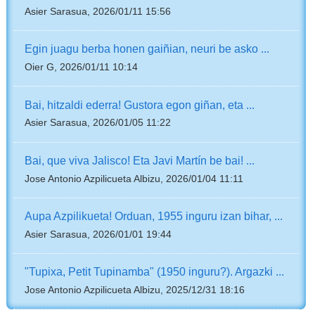
Asier Sarasua, 2026/01/11 15:56
Egin juagu berba honen gaiñian, neuri be asko ...
Oier G, 2026/01/11 10:14
Bai, hitzaldi ederra! Gustora egon giñan, eta ...
Asier Sarasua, 2026/01/05 11:22
Bai, que viva Jalisco! Eta Javi Martín be bai! ...
Jose Antonio Azpilicueta Albizu, 2026/01/04 11:11
Aupa Azpilikueta! Orduan, 1955 inguru izan bihar, ...
Asier Sarasua, 2026/01/01 19:44
"Tupixa, Petit Tupinamba" (1950 inguru?). Argazki ...
Jose Antonio Azpilicueta Albizu, 2025/12/31 18:16