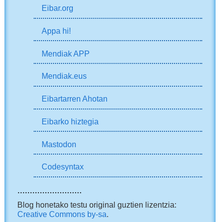
Eibar.org
Appa hi!
Mendiak APP
Mendiak.eus
Eibartarren Ahotan
Eibarko hiztegia
Mastodon
Codesyntax
..........................
Blog honetako testu original guztien lizentzia:
Creative Commons by-sa
.