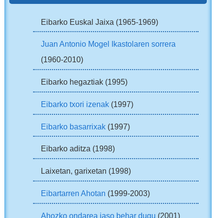
Eibarko Euskal Jaixa (1965-1969)
Juan Antonio Mogel Ikastolaren sorrera
(1960-2010)
Eibarko hegaztiak (1995)
Eibarko txori izenak
(1997)
Eibarko basarrixak
(1997)
Eibarko aditza (1998)
Laixetan, garixetan (1998)
Eibartarren Ahotan
(1999-2003)
Ahozko ondarea jaso behar dugu
(2001)