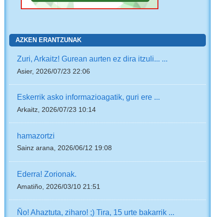
AZKEN ERANTZUNAK
Zuri, Arkaitz! Gurean aurten ez dira itzuli... ...
Asier, 2026/07/23 22:06
Eskerrik asko informazioagatik, guri ere ...
Arkaitz, 2026/07/23 10:14
hamazortzi
Sainz arana, 2026/06/12 19:08
Ederra! Zorionak.
Amatiño, 2026/03/10 21:51
Ño! Ahaztuta, ziharo! ;) Tira, 15 urte bakarrik ...