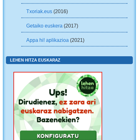
Txoriak.eus
(2016)
Getaiko euskera
(2017)
Appa hi! aplikazioa
(2021)
LEHEN HITZA EUSKARAZ