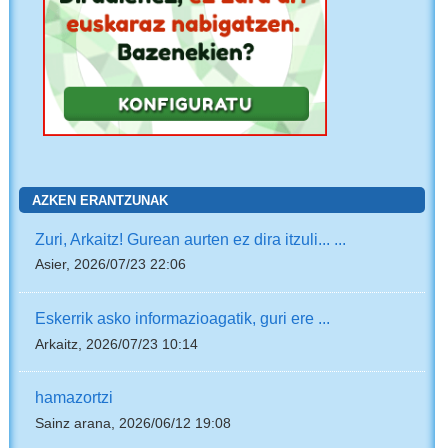
AZKEN ERANTZUNAK
Zuri, Arkaitz! Gurean aurten ez dira itzuli... ...
Asier, 2026/07/23 22:06
Eskerrik asko informazioagatik, guri ere ...
Arkaitz, 2026/07/23 10:14
hamazortzi
Sainz arana, 2026/06/12 19:08