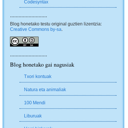
Codesyntax
..........................
Blog honetako testu original guztien lizentzia:
Creative Commons by-sa
.
..........................
Blog honetako gai nagusiak
Txori kontuak
Natura eta animaliak
100 Mendi
Liburuak