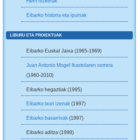
Herri hizkerak
Eibarko historia eta ipuinak
LIBURU ETA PROIEKTUAK
Eibarko Euskal Jaixa (1965-1969)
Juan Antonio Mogel Ikastolaren sorrera
(1960-2010)
Eibarko hegaztiak (1995)
Eibarko txori izenak
(1997)
Eibarko basarrixak
(1997)
Eibarko aditza (1998)