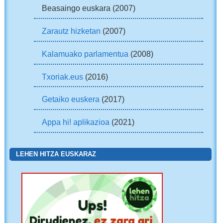
Beasaingo euskara (2007)
Zarautz hizketan
(2007)
Kalamuako parlamentua
(2008)
Txoriak.eus
(2016)
Getaiko euskera
(2017)
Appa hi! aplikazioa
(2021)
LEHEN HITZA EUSKARAZ