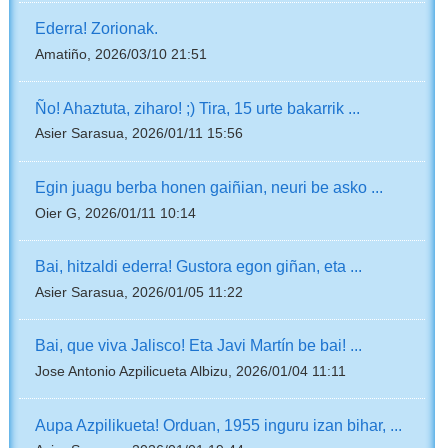
Ederra! Zorionak.
Amatiño, 2026/03/10 21:51
Ño! Ahaztuta, ziharo! ;) Tira, 15 urte bakarrik ...
Asier Sarasua, 2026/01/11 15:56
Egin juagu berba honen gaiñian, neuri be asko ...
Oier G, 2026/01/11 10:14
Bai, hitzaldi ederra! Gustora egon giñan, eta ...
Asier Sarasua, 2026/01/05 11:22
Bai, que viva Jalisco! Eta Javi Martín be bai! ...
Jose Antonio Azpilicueta Albizu, 2026/01/04 11:11
Aupa Azpilikueta! Orduan, 1955 inguru izan bihar, ...