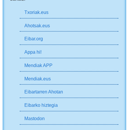
Txoriak.eus
Ahotsak.eus
Eibar.org
Appa hi!
Mendiak APP
Mendiak.eus
Eibartarren Ahotan
Eibarko hiztegia
Mastodon