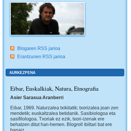
Blogaren RSS jarioa
Erantzunen RSS jarioa
AURKEZPENA
Eibar, Euskalkiak, Natura, Etnografia
Asier Sarasua Aranberri
Eibar, 1969.
Naturzalea txikitatik; txorizalea joan zen
mendetik; euskaltzalea betidanik. Sasibiologoa eta
sasifilologoa. Txoriak ez ezik, txori-izenak ere
behatzen ditut han-hemen.
Blogroll ibiltari bat ere
banaiz.