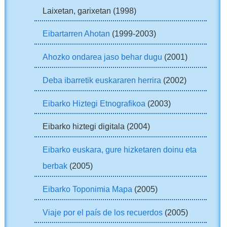
Laixetan, garixetan (1998)
Eibartarren Ahotan
(1999-2003)
Ahozko ondarea jaso behar dugu
(2001)
Deba ibarretik euskararen herrira
(2002)
Eibarko Hiztegi Etnografikoa
(2003)
Eibarko hiztegi digitala (2004)
Eibarko euskara, gure hizketaren doinu eta
berbak
(2005)
Eibarko Toponimia Mapa
(2005)
Viaje por el país de los recuerdos
(2005)