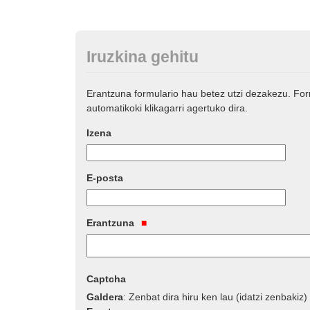
Iruzkina gehitu
Erantzuna formulario hau betez utzi dezakezu. Fo
automatikoki klikagarri agertuko dira.
Izena
E-posta
Erantzuna
Captcha
Galdera
:
Zenbat dira hiru ken lau (idatzi zenbakiz)