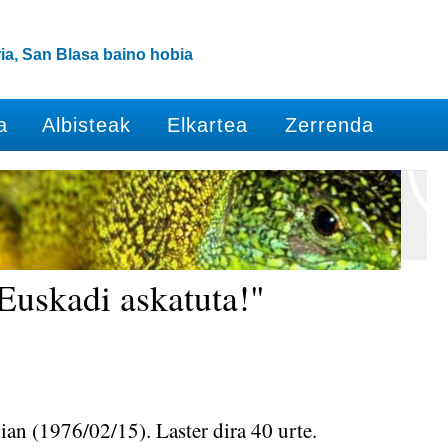
ia, San Blasa baino hobia
a
Albisteak
Elkartea
Zerrenda
Euskadi askatuta!"
an (1976/02/15). Laster dira 40 urte.