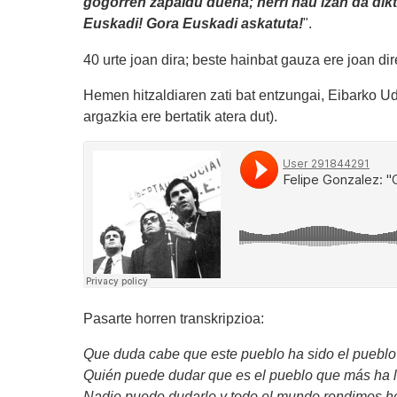
gogorren zapaldu duena; herri hau izan da dikt
Euskadi! Gora Euskadi askatuta!
".
40 urte joan dira; beste hainbat gauza ere joan di
Hemen hitzaldiaren zati bat entzungai, Eibarko 
argazkia ere bertatik atera dut).
Pasarte horren transkripzioa:
Que duda cabe que este pueblo ha sido el pueblo 
Quién puede dudar que es el pueblo que más ha l
Nadie puede dudarlo y todo el mundo rendimos h