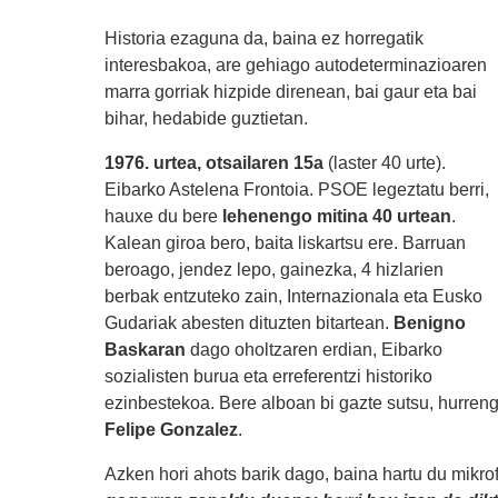
Historia ezaguna da, baina ez horregatik
interesbakoa, are gehiago autodeterminazioaren
marra gorriak hizpide direnean, bai gaur eta bai
bihar, hedabide guztietan.
1976. urtea, otsailaren 15a
(laster 40 urte).
Eibarko Astelena Frontoia. PSOE legeztatu berri,
hauxe du bere
lehenengo mitina 40 urtean
.
Kalean giroa bero, baita liskartsu ere. Barruan
beroago, jendez lepo, gainezka, 4 hizlarien
berbak entzuteko zain, Internazionala eta Eusko
Gudariak abesten dituzten bitartean.
Benigno
Baskaran
dago oholtzaren erdian, Eibarko
sozialisten burua eta erreferentzi historiko
ezinbestekoa. Bere alboan bi gazte sutsu, hurre
Felipe Gonzalez
.
Azken hori ahots barik dago, baina hartu du mikrof