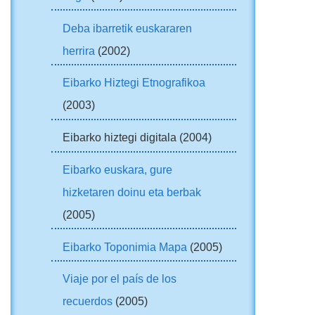
Deba ibarretik euskararen
herrira
(2002)
Eibarko Hiztegi Etnografikoa
(2003)
Eibarko hiztegi digitala (2004)
Eibarko euskara, gure
hizketaren doinu eta berbak
(2005)
Eibarko Toponimia Mapa
(2005)
Viaje por el país de los
recuerdos
(2005)