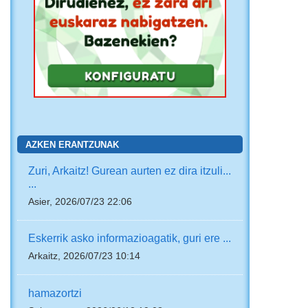
AZKEN ERANTZUNAK
Zuri, Arkaitz! Gurean aurten ez dira itzuli...
...
Asier, 2026/07/23 22:06
Eskerrik asko informazioagatik, guri ere ...
Arkaitz, 2026/07/23 10:14
hamazortzi