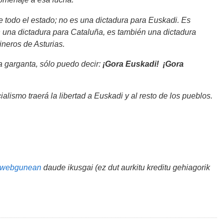
e todo el estado; no es una dictadura para Euskadi. Es
 una dictadura para Cataluña, es también una dictadura
ineros de Asturias.
a garganta, sólo puedo decir:
¡Gora Euskadi!
¡Gora
ialismo traerá la libertad a Euskadi y al resto de los pueblos.
s webgunean
daude ikusgai (ez dut aurkitu kreditu gehiagorik