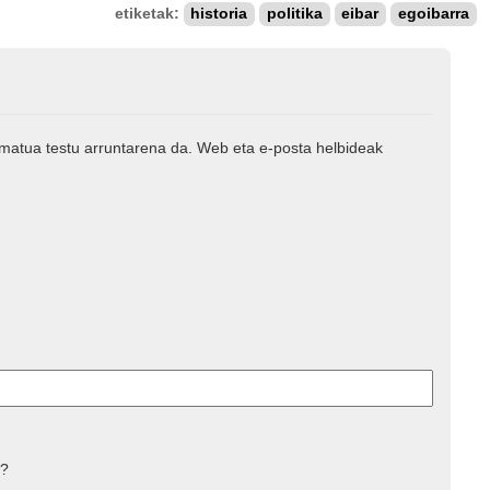
etiketak:
historia
politika
eibar
egoibarra
rmatua testu arruntarena da. Web eta e-posta helbideak
 ?