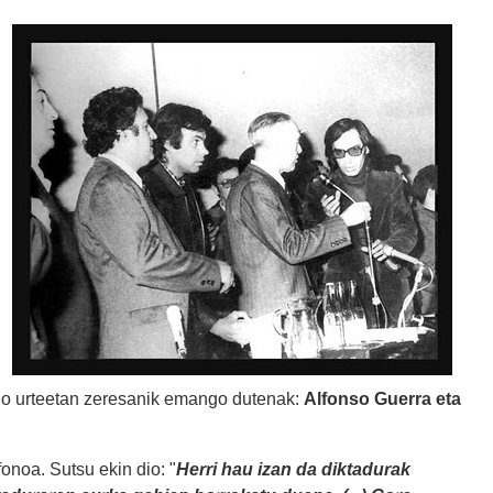
ngo urteetan zeresanik emango dutenak:
Alfonso Guerra eta
onoa. Sutsu ekin dio: "
Herri hau izan da diktadurak