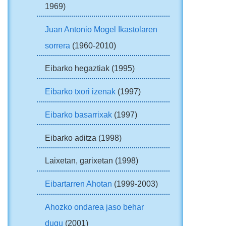
1969)
Juan Antonio Mogel Ikastolaren
sorrera
(1960-2010)
Eibarko hegaztiak (1995)
Eibarko txori izenak
(1997)
Eibarko basarrixak
(1997)
Eibarko aditza (1998)
Laixetan, garixetan (1998)
Eibartarren Ahotan
(1999-2003)
Ahozko ondarea jaso behar
dugu
(2001)