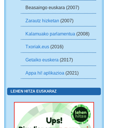
Beasaingo euskara (2007)
Zarautz hizketan
(2007)
Kalamuako parlamentua
(2008)
Txoriak.eus
(2016)
Getaiko euskera
(2017)
Appa hi! aplikazioa
(2021)
LEHEN HITZA EUSKARAZ