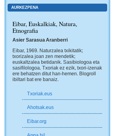
AURKEZPENA
Eibar, Euskalkiak, Natura,
Etnografia
Asier Sarasua Aranberri
Eibar, 1969.
Naturzalea txikitatik;
txorizalea joan zen mendetik;
euskaltzalea betidanik. Sasibiologoa eta
sasifilologoa. Txoriak ez ezik, txori-izenak
ere behatzen ditut han-hemen.
Blogroll
ibiltari bat ere banaiz.
Txoriak.eus
Ahotsak.eus
Eibar.org
Appa hi!