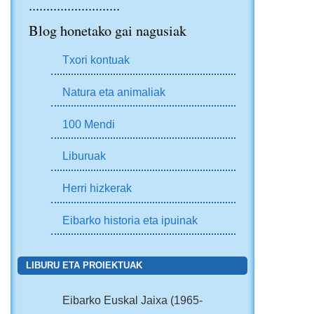
..........................
Blog honetako gai nagusiak
Txori kontuak
Natura eta animaliak
100 Mendi
Liburuak
Herri hizkerak
Eibarko historia eta ipuinak
LIBURU ETA PROIEKTUAK
Eibarko Euskal Jaixa (1965-