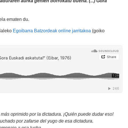
aduraren aurka gehien borrokatu duena. (...) Gora
rela ematen du.
Udaleko
Egoibarra Batzordeak online jarritakoa
(goiko
más oprimido por la dictadura. ¡Quién puede dudar eso!
uchado por zafarse del yugo de esa dictadura.
omenaje a esa lucha.