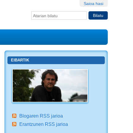
Saioa hasi
Bilatu atarian
Bilaketa
aurreratua…
EIBARTIK
Blogaren RSS jarioa
Erantzunen RSS jarioa