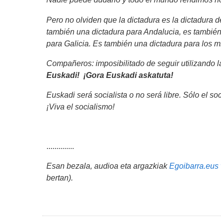
Pero no olviden que la dictadura es la dictadura d
también una dictadura para Andalucia, es también
para Galicia. Es también una dictadura para los m
Compañeros: imposibilitado de seguir utilizando l
Euskadi!
¡Gora Euskadi askatuta!
Euskadi será socialista o no será libre. Sólo el soc
¡Viva el socialismo!
..............
Esan bezala, audioa eta argazkiak
Egoibarra.eu
bertan).