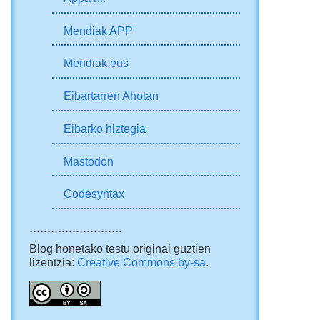
Mendiak APP
Mendiak.eus
Eibartarren Ahotan
Eibarko hiztegia
Mastodon
Codesyntax
..........................
Blog honetako testu original guztien
lizentzia:
Creative Commons by-sa
.