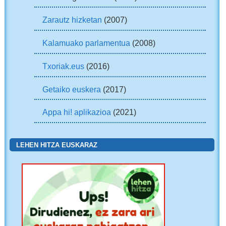
Zarautz hizketan
(2007)
Kalamuako parlamentua
(2008)
Txoriak.eus
(2016)
Getaiko euskera
(2017)
Appa hi! aplikazioa
(2021)
LEHEN HITZA EUSKARAZ