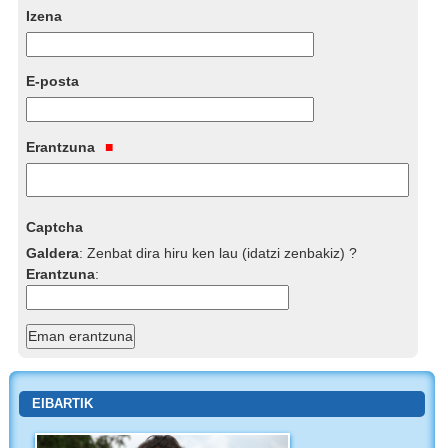
Izena
E-posta
Erantzuna
Captcha
Galdera
:
Zenbat dira hiru ken lau (idatzi zenbakiz) ?
Erantzuna
:
EIBARTIK