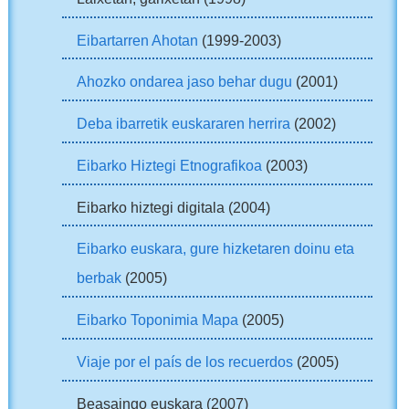
Eibartarren Ahotan
(1999-2003)
Ahozko ondarea jaso behar dugu
(2001)
Deba ibarretik euskararen herrira
(2002)
Eibarko Hiztegi Etnografikoa
(2003)
Eibarko hiztegi digitala (2004)
Eibarko euskara, gure hizketaren doinu eta
berbak
(2005)
Eibarko Toponimia Mapa
(2005)
Viaje por el país de los recuerdos
(2005)
Beasaingo euskara (2007)