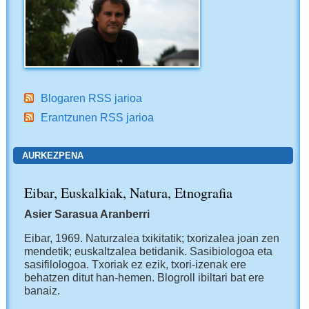
Blogaren RSS jarioa
Erantzunen RSS jarioa
AURKEZPENA
Eibar, Euskalkiak, Natura, Etnografia
Asier Sarasua Aranberri
Eibar, 1969.
Naturzalea txikitatik; txorizalea joan zen
mendetik; euskaltzalea betidanik. Sasibiologoa eta
sasifilologoa. Txoriak ez ezik, txori-izenak ere
behatzen ditut han-hemen.
Blogroll ibiltari bat ere
banaiz.