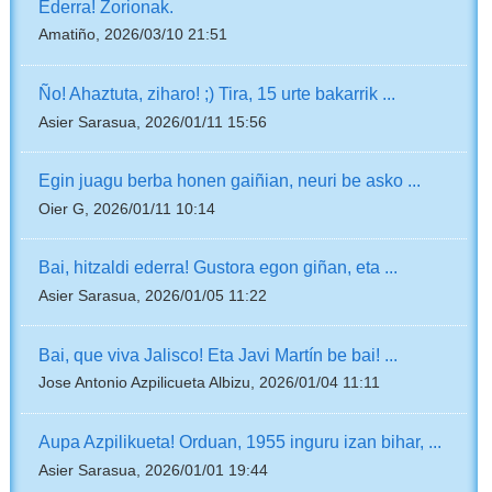
Ederra! Zorionak.
Amatiño, 2026/03/10 21:51
Ño! Ahaztuta, ziharo! ;) Tira, 15 urte bakarrik ...
Asier Sarasua, 2026/01/11 15:56
Egin juagu berba honen gaiñian, neuri be asko ...
Oier G, 2026/01/11 10:14
Bai, hitzaldi ederra! Gustora egon giñan, eta ...
Asier Sarasua, 2026/01/05 11:22
Bai, que viva Jalisco! Eta Javi Martín be bai! ...
Jose Antonio Azpilicueta Albizu, 2026/01/04 11:11
Aupa Azpilikueta! Orduan, 1955 inguru izan bihar, ...
Asier Sarasua, 2026/01/01 19:44