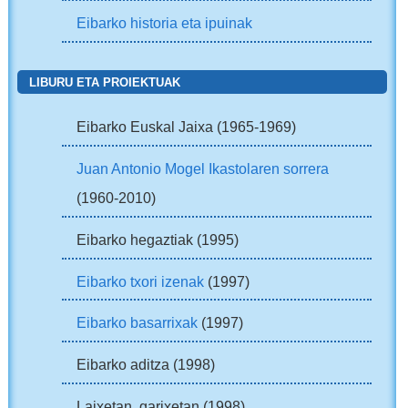
Eibarko historia eta ipuinak
LIBURU ETA PROIEKTUAK
Eibarko Euskal Jaixa (1965-1969)
Juan Antonio Mogel Ikastolaren sorrera
(1960-2010)
Eibarko hegaztiak (1995)
Eibarko txori izenak
(1997)
Eibarko basarrixak
(1997)
Eibarko aditza (1998)
Laixetan, garixetan (1998)