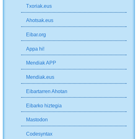
Txoriak.eus
Ahotsak.eus
Eibar.org
Appa hi!
Mendiak APP
Mendiak.eus
Eibartarren Ahotan
Eibarko hiztegia
Mastodon
Codesyntax