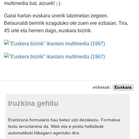
multimedia bat, aizuek! ;-)
Garai hartan euskara unerik latzenetan zegoen.
Belaunaldi berririk ezagutuko ote zuen ere ezbaian. Tira,
45 urte eta hemen dago, euskara bizirik.
etiketak:
Euskara
Iruzkina gehitu
Erantzuna formulario hau betez utzi dezakezu. Formatua
testu arruntarena da. Web eta e-posta helbideak
automatikoki klikagarri agertuko dira.