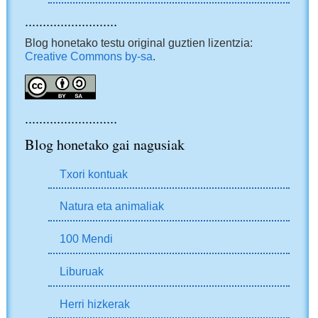
..........................
Blog honetako testu original guztien lizentzia:
Creative Commons by-sa
.
..........................
Blog honetako gai nagusiak
Txori kontuak
Natura eta animaliak
100 Mendi
Liburuak
Herri hizkerak