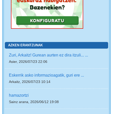
AZKEN ERANTZUNAK
Zuri, Arkaitz! Gurean aurten ez dira itzuli... ...
Asier, 2026/07/23 22:06
Eskerrik asko informazioagatik, guri ere ...
Arkaitz, 2026/07/23 10:14
hamazortzi
Sainz arana, 2026/06/12 19:08