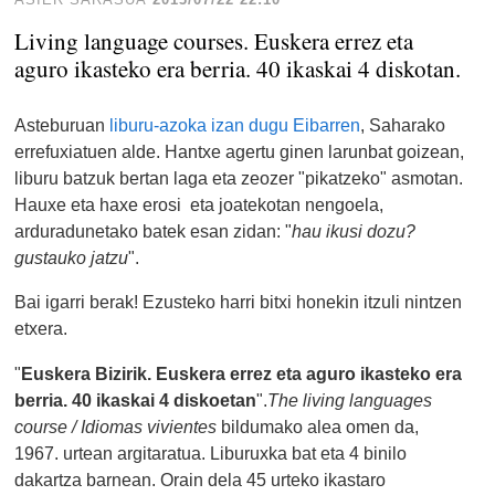
Living language courses. Euskera errez eta
aguro ikasteko era berria. 40 ikaskai 4 diskotan.
Asteburuan
liburu-azoka izan dugu Eibarren
, Saharako
errefuxiatuen alde. Hantxe agertu ginen larunbat goizean,
liburu batzuk bertan laga eta zeozer "pikatzeko" asmotan.
Hauxe eta haxe erosi eta joatekotan nengoela,
arduradunetako batek esan zidan: "
hau ikusi dozu?
gustauko jatzu
".
Bai igarri berak! Ezusteko harri bitxi honekin itzuli nintzen
etxera.
"
Euskera Bizirik. Euskera errez eta aguro ikasteko era
berria. 40 ikaskai 4 diskoetan
".
The living languages
course / Idiomas vivientes
bildumako alea omen da,
1967. urtean argitaratua. Liburuxka bat eta 4 binilo
dakartza barnean. Orain dela 45 urteko ikastaro