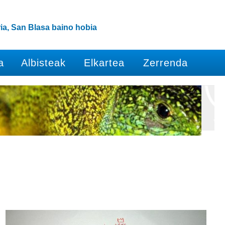
ia, San Blasa baino hobia
a
Albisteak
Elkartea
Zerrenda