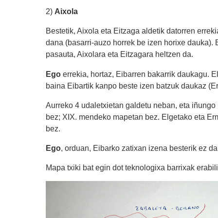
2)
Aixola
Bestetik, Aixola eta Eitzaga aldetik datorren erre
dana (basarri-auzo horrek be izen horixe dauka). Be
pasauta, Aixolara eta Eitzagara heltzen da.
Ego
errekia, hortaz, Eibarren bakarrik daukagu. E
baina Eibartik kanpo beste izen batzuk daukaz (Er
Aurreko 4 udaletxietan galdetu neban, eta iñung
bez; XIX. mendeko mapetan bez. Elgetako eta Ermu
bez.
Ego
, orduan, Eibarko zatixan izena besterik ez d
Mapa txiki bat egin dot teknologixa barrixak erabili