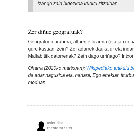
izango zala bidezkoa iruditu zitzaidan.
Zer diñue geografuak?
Geografuen arabera, afluente luziena (eta jarixo 
gure kasuan, zein? Zer adarrek dauka ur eta inda
Mallabittik datorrenak? Zein dago urriñago? Intxo
Oharra (2020ko martxuan):
Wikipediako artikulu b
da adar nagusixa eta, hartara, Ego errekian itturbu
moduan.
asier dio:
2007/03/08 16:29