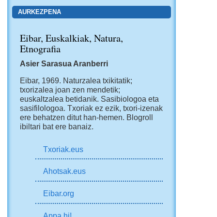
AURKEZPENA
Eibar, Euskalkiak, Natura,
Etnografia
Asier Sarasua Aranberri
Eibar, 1969.
Naturzalea txikitatik;
txorizalea joan zen mendetik;
euskaltzalea betidanik. Sasibiologoa eta
sasifilologoa. Txoriak ez ezik, txori-izenak
ere behatzen ditut han-hemen.
Blogroll
ibiltari bat ere banaiz.
Txoriak.eus
Ahotsak.eus
Eibar.org
Appa hi!