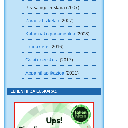
Beasaingo euskara (2007)
Zarautz hizketan
(2007)
Kalamuako parlamentua
(2008)
Txoriak.eus
(2016)
Getaiko euskera
(2017)
Appa hi! aplikazioa
(2021)
LEHEN HITZA EUSKARAZ