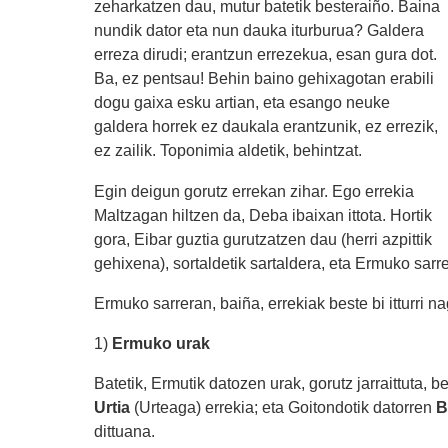
zeharkatzen dau, mutur batetik besteraiño. Baina
nundik dator eta nun dauka iturburua? Galdera
erreza dirudi; erantzun errezekua, esan gura dot.
Ba, ez pentsau! Behin baino gehixagotan erabili
dogu gaixa esku artian, eta esango neuke
galdera horrek ez daukala erantzunik, ez errezik,
ez zailik. Toponimia aldetik, behintzat.
Egin deigun gorutz errekan zihar. Ego errekia
Maltzagan hiltzen da, Deba ibaixan ittota. Hortik
gora, Eibar guztia gurutzatzen dau (herri azpittik
gehixena), sortaldetik sartaldera, eta Ermuko sarre
Ermuko sarreran, baiña, errekiak beste bi itturri na
1)
Ermuko urak
Batetik, Ermutik datozen urak, gorutz jarraittuta, b
Urtia
(Urteaga) errekia; eta Goitondotik datorren
B
dittuana.