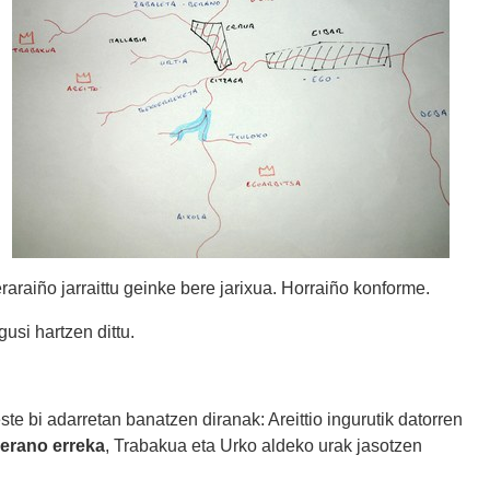
raraiño jarraittu geinke bere jarixua. Horraiño konforme.
gusi hartzen dittu.
este bi adarretan banatzen diranak: Areittio ingurutik datorren
erano erreka
, Trabakua eta Urko aldeko urak jasotzen