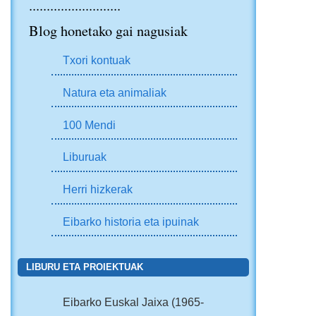
..........................
Blog honetako gai nagusiak
Txori kontuak
Natura eta animaliak
100 Mendi
Liburuak
Herri hizkerak
Eibarko historia eta ipuinak
LIBURU ETA PROIEKTUAK
Eibarko Euskal Jaixa (1965-