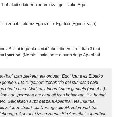
 Trabakutik datorren adarra izango litzake Ego.
iko zebala jatorriz Ego izena. Egotxia (Egoetxeaga)
anez Bizkai inguruko antxiñako tribuen lurraldian 3 ibai
eta
Iparribai
(Nerbioi ibaia, bere albuan dago Aperribai
go-ibar” izan zitekeen eta orduan “Ego” izena ez Eibarko
 genuen. Eta “Elgoibar” izenak “río del sur” esan nahi
o ohartu nuen Markina aldean Artibai genuela (arte-ibai).
ekoa edo iperrekoa ere nonbait izan behar zan. Eta hariari
Gero, Galdakaon auzo bat zala Aperribai, eta ingurua
ik zetorren ibaiak eta Durango aldetik zetorrenak bat
lehenago, Aperribai izena zuena. Eta Aperribai = Iperribai