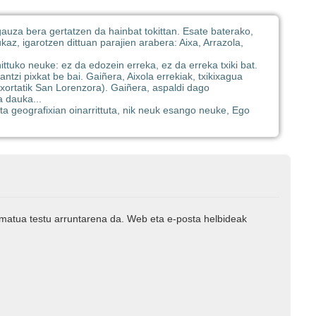
gauza bera gertatzen da hainbat tokittan. Esate baterako,
az, igarotzen dittuan parajien arabera: Aixa, Arrazola,
ittuko neuke: ez da edozein erreka, ez da erreka txiki bat.
tzi pixkat be bai. Gaiñera, Aixola errekiak, txikixagua
txortatik San Lorenzora). Gaiñera, aspaldi dago
 dauka...
eta geografixian oinarrittuta, nik neuk esango neuke, Ego
rmatua testu arruntarena da. Web eta e-posta helbideak