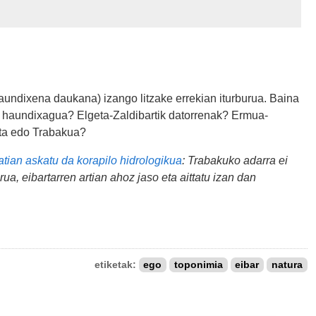
haundixena daukana) izango litzake errekian iturburua. Baina
r haundixagua? Elgeta-Zaldibartik datorrenak? Ermua-
rta edo Trabakua?
atian askatu da korapilo hidrologikua
: Trabakuko adarra ei
rua, eibartarren artian ahoz jaso eta aittatu izan dan
etiketak:
ego
toponimia
eibar
natura