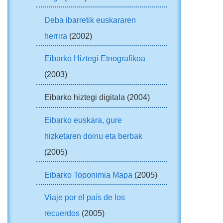
Deba ibarretik euskararen
herrira
(2002)
Eibarko Hiztegi Etnografikoa
(2003)
Eibarko hiztegi digitala (2004)
Eibarko euskara, gure
hizketaren doinu eta berbak
(2005)
Eibarko Toponimia Mapa
(2005)
Viaje por el país de los
recuerdos
(2005)