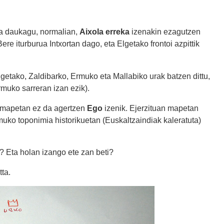
kia daukagu, normalian,
Aixola erreka
izenakin ezagutzen
re iturburua Intxortan dago, eta Elgetako frontoi azpittik
lgetako, Zaldibarko, Ermuko eta Mallabiko urak batzen dittu,
muko sarreran izan ezik).
o mapetan ez da agertzen
Ego
izenik. Ejerzituan mapetan
ko toponimia historikuetan (Euskaltzaindiak kaleratuta)
a? Eta holan izango ete zan beti?
tta.