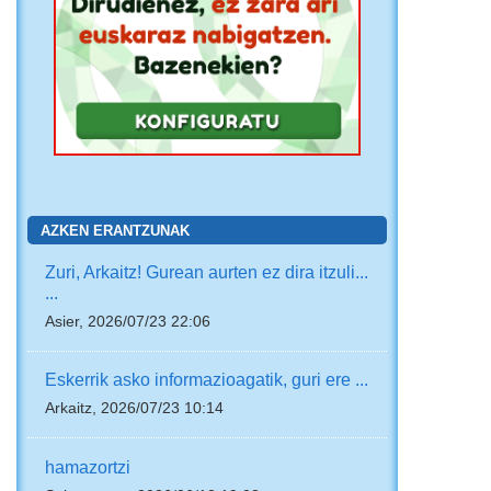
AZKEN ERANTZUNAK
Zuri, Arkaitz! Gurean aurten ez dira itzuli...
...
Asier, 2026/07/23 22:06
Eskerrik asko informazioagatik, guri ere ...
Arkaitz, 2026/07/23 10:14
hamazortzi