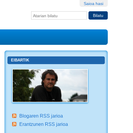
Saioa hasi
Bilatu atarian
Bilaketa
aurreratua…
EIBARTIK
Blogaren RSS jarioa
Erantzunen RSS jarioa