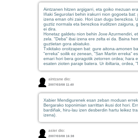
Aintzanen hitzen argigarri, eta goiko mezuan er
Iñaki Segurolari behin irakurri nion gogoeta bat
izena eman ohi zaio. Hori izan dugu berezkoa. Ur
guztiz normala eta berezkoa iruditzen zaiguna, g
ei dira.
Honetaz galdetu nion behin Joxe Azurmendiri, eta 
zela. "Deba" ibai izena ere zelta ei da. Baina he
guztietan gora abiatuko.
Txikitako oroitzapen bat: gure aitona-amonen ba
"erreka" soilik ez zenean, "San Martin erreka" e
emari hori bera goragotik zetorren ordea; hara e
esaten zioten paraje batera. Ur ibiltaria, ordea,
aintzane dio:
2007/03/08 11:40
Xabier Mendigurenek esan zeban moduan errekia
Bergarako toponimian sarrittan ikusi dot hori. Er
bardiñak, hiru-lau izen desberdin hartu leikez 
izena).
asier dio:
2007/03/08 16:38