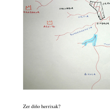
Zer diño herrixak?