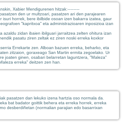
anskin, Xabier Mendigurenen hitzak:
--------
: pasatzen den ur multzoari, pasatzen ari den parajearen
 isuri horrek, bere ibilbide osoan izen bakarra izatea, gaur
eografoen "kapritxoa" eta administrazioaren inposizioa izan
azaldu zidan ibaien ibilguari jarraitzea zelten ohitura izan
mendik pasatu ziren zeltak ez ziren noski erreka koxkor
serria Errekarte zen. Alboan bazuen erreka, beharko, eta
saten zitzaion, goraxeago San Martin ermita zegoelako. Ur
re joaten ginen, osabari belarretan laguntzera, "Maleza"
 "Maleza erreka" deitzen zen han.
k pasatzen dan lekuko izena hartzia oso normala da.
reka bat badator goittik behera eta erreka horrek, erreka
tramo desberdiñetan (normalian parajian edo basarrixan