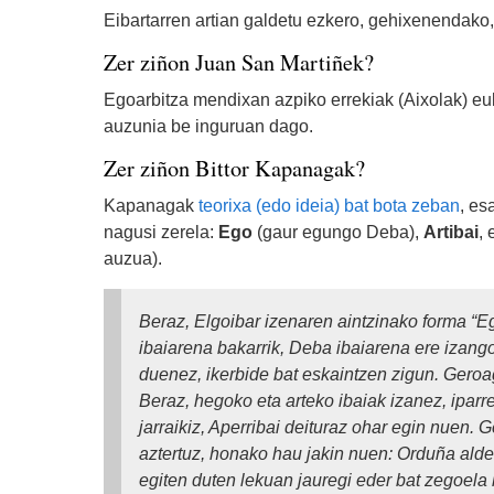
Eibartarren artian galdetu ezkero, gehixenendako,
Zer ziñon Juan San Martiñek?
Egoarbitza mendixan azpiko errekiak (Aixolak) euk
auzunia be inguruan dago.
Zer ziñon Bittor Kapanagak?
Kapanagak
teorixa (edo ideia) bat bota zeban
, es
nagusi zerela:
Ego
(gaur egungo Deba),
Artibai
, 
auzua).
Beraz, Elgoibar izenaren aintzinako forma “E
ibaiarena bakarrik, Deba ibaiarena ere izango
duenez, ikerbide bat eskaintzen zigun. Geroag
Beraz, hegoko eta arteko ibaiak izanez, iparr
jarraikiz, Aperribai deituraz ohar egin nuen. 
aztertuz, honako hau jakin nuen: Orduña aldet
egiten duten lekuan jauregi eder bat zegoela 