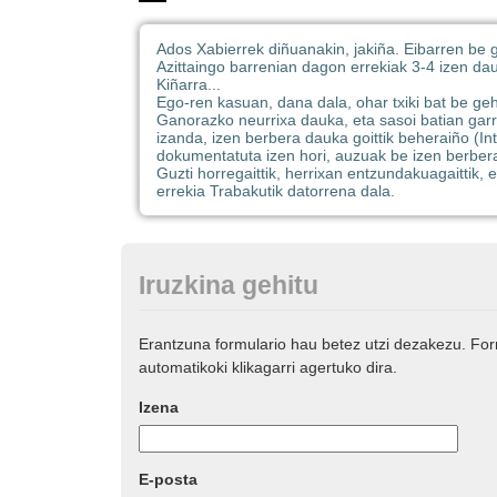
Ados Xabierrek diñuanakin, jakiña. Eibarren be 
Azittaingo barrenian dagon errekiak 3-4 izen dauk
Kiñarra...
Ego-ren kasuan, dana dala, ohar txiki bat be geh
Ganorazko neurrixa dauka, eta sasoi batian garran
izanda, izen berbera dauka goittik beheraiño (In
dokumentatuta izen hori, auzuak be izen berbera
Guzti horregaittik, herrixan entzundakuagaittik, 
errekia Trabakutik datorrena dala.
Iruzkina gehitu
Erantzuna formulario hau betez utzi dezakezu. Fo
automatikoki klikagarri agertuko dira.
Izena
E-posta