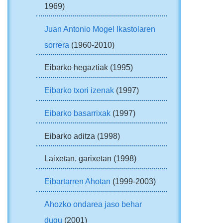
1969)
Juan Antonio Mogel Ikastolaren
sorrera
(1960-2010)
Eibarko hegaztiak (1995)
Eibarko txori izenak
(1997)
Eibarko basarrixak
(1997)
Eibarko aditza (1998)
Laixetan, garixetan (1998)
Eibartarren Ahotan
(1999-2003)
Ahozko ondarea jaso behar
dugu
(2001)