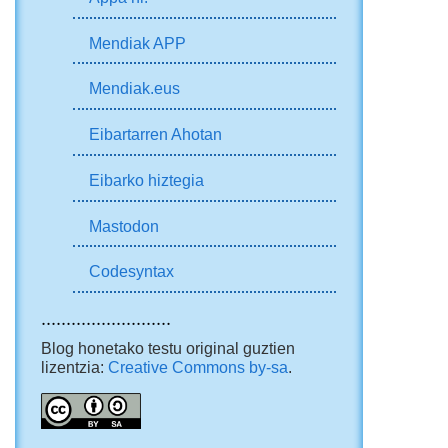
Mendiak APP
Mendiak.eus
Eibartarren Ahotan
Eibarko hiztegia
Mastodon
Codesyntax
..........................
Blog honetako testu original guztien
lizentzia:
Creative Commons by-sa
.