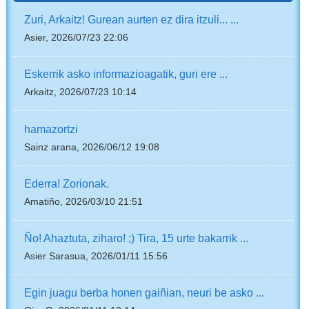
Zuri, Arkaitz! Gurean aurten ez dira itzuli... ...
Asier, 2026/07/23 22:06
Eskerrik asko informazioagatik, guri ere ...
Arkaitz, 2026/07/23 10:14
hamazortzi
Sainz arana, 2026/06/12 19:08
Ederra! Zorionak.
Amatiño, 2026/03/10 21:51
Ño! Ahaztuta, ziharo! ;) Tira, 15 urte bakarrik ...
Asier Sarasua, 2026/01/11 15:56
Egin juagu berba honen gaiñian, neuri be asko ...