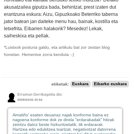
akusatzailea giputza bada, behintzat, prest izaten dut
erantzuna eskura: Aizu, Gipuzkoako Beterriko taberna
jator batean jan daiteke menu hau, bainak, kostilla eta
letxefrita. Eibarren halakorik? Mesedez! Lekak,
saiheskixa eta pellak.
*Luistxok posturia galdu, eta artikulu bat zor zestan blog
honetan. Hementxe zorra kenduta :-)
etiketak:
Euskara
Eibarko euskara
Erramun Gerrikagoitia dio:
2009/03/30 20:54
Amatiño' esaten deuanaz najak konforme baina ez
nagoena konforme dok ze direla "erdarakadak" hitzak
zeintzu datoz beste hizkuntzetatik, tik erdararak.
Hartzea edo edukitzea txartzat, negativotzat datorrena
kanpotik esaterako orain, niretzat ba' dituk euskarazko