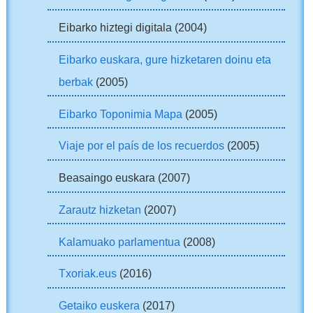
Eibarko hiztegi digitala (2004)
Eibarko euskara, gure hizketaren doinu eta
berbak
(2005)
Eibarko Toponimia Mapa
(2005)
Viaje por el país de los recuerdos
(2005)
Beasaingo euskara (2007)
Zarautz hizketan
(2007)
Kalamuako parlamentua
(2008)
Txoriak.eus
(2016)
Getaiko euskera
(2017)