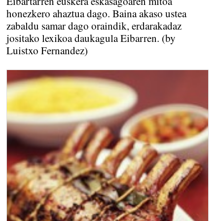
Eibartarren euskera eskasagoaren mitoa
honezkero ahaztua dago. Baina akaso ustea
zabaldu samar dago oraindik, erdarakadaz
jositako lexikoa daukagula Eibarren. (by
Luistxo Fernandez)