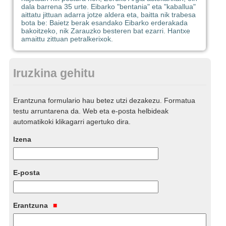
dala barrena 35 urte. Eibarko "bentania" eta "kaballua"
aittatu jittuan adarra jotze aldera eta, baitta nik trabesa
bota be: Baietz berak esandako Eibarko erderakada
bakoitzeko, nik Zarauzko besteren bat ezarri. Hantxe
amaittu zittuan petralkerixok.
Iruzkina gehitu
Erantzuna formulario hau betez utzi dezakezu. Formatua
testu arruntarena da. Web eta e-posta helbideak
automatikoki klikagarri agertuko dira.
Izena
E-posta
Erantzuna