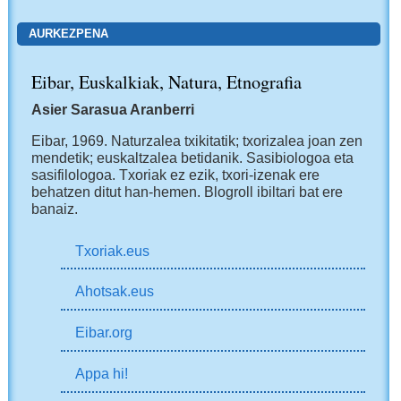
AURKEZPENA
Eibar, Euskalkiak, Natura, Etnografia
Asier Sarasua Aranberri
Eibar, 1969.
Naturzalea txikitatik; txorizalea joan zen
mendetik; euskaltzalea betidanik. Sasibiologoa eta
sasifilologoa. Txoriak ez ezik, txori-izenak ere
behatzen ditut han-hemen.
Blogroll ibiltari bat ere
banaiz.
Txoriak.eus
Ahotsak.eus
Eibar.org
Appa hi!