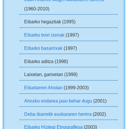
(1960-2010)
Eibarko hegaztiak (1995)
Eibarko txori izenak
(1997)
Eibarko basarrixak
(1997)
Eibarko aditza (1998)
Laixetan, garixetan (1998)
Eibartarren Ahotan
(1999-2003)
Ahozko ondarea jaso behar dugu
(2001)
Deba ibarretik euskararen herrira
(2002)
Eibarko Hiztegi Etnografikoa
(2003)