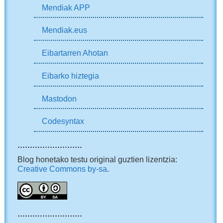
Mendiak APP
Mendiak.eus
Eibartarren Ahotan
Eibarko hiztegia
Mastodon
Codesyntax
..........................
Blog honetako testu original guztien lizentzia:
Creative Commons by-sa
.
..........................