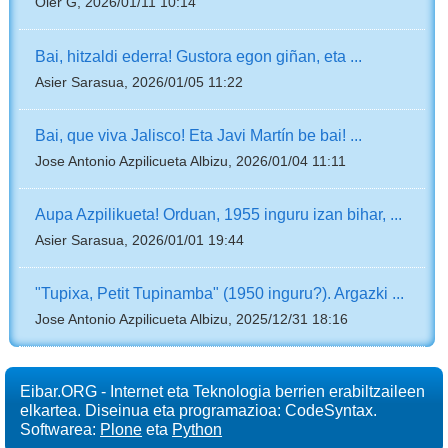
Oier G, 2026/01/11 10:14
Bai, hitzaldi ederra! Gustora egon giñan, eta ...
Asier Sarasua, 2026/01/05 11:22
Bai, que viva Jalisco! Eta Javi Martín be bai! ...
Jose Antonio Azpilicueta Albizu, 2026/01/04 11:11
Aupa Azpilikueta! Orduan, 1955 inguru izan bihar, ...
Asier Sarasua, 2026/01/01 19:44
"Tupixa, Petit Tupinamba" (1950 inguru?). Argazki ...
Jose Antonio Azpilicueta Albizu, 2025/12/31 18:16
Eibar.ORG - Internet eta Teknologia berrien erabiltzaileen
elkartea. Diseinua eta programazioa: CodeSyntax.
Softwarea:
Plone
eta
Python