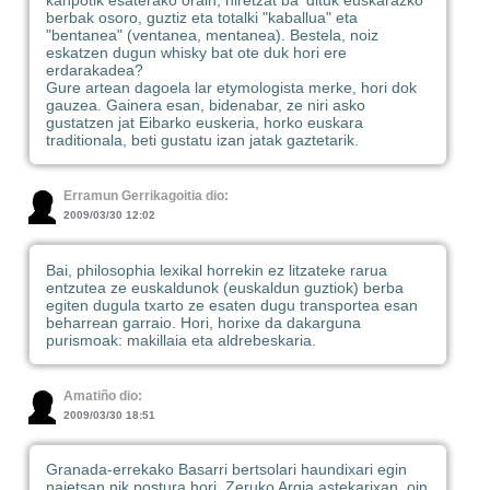
berbak osoro, guztiz eta totalki "kaballua" eta
"bentanea" (ventanea, mentanea). Bestela, noiz
eskatzen dugun whisky bat ote duk hori ere
erdarakadea?
Gure artean dagoela lar etymologista merke, hori dok
gauzea. Gainera esan, bidenabar, ze niri asko
gustatzen jat Eibarko euskeria, horko euskara
traditionala, beti gustatu izan jatak gaztetarik.
Erramun Gerrikagoitia dio:
2009/03/30 12:02
Bai, philosophia lexikal horrekin ez litzateke rarua
entzutea ze euskaldunok (euskaldun guztiok) berba
egiten dugula txarto ze esaten dugu transportea esan
beharrean garraio. Hori, horixe da dakarguna
purismoak: makillaia eta aldrebeskaria.
Amatiño dio:
2009/03/30 18:51
Granada-errekako Basarri bertsolari haundixari egin
najetsan nik postura hori, Zeruko Argia astekarixan, oin