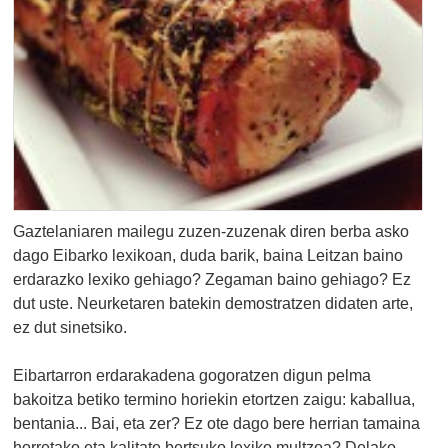
Gaztelaniaren mailegu zuzen-zuzenak diren berba asko
dago Eibarko lexikoan, duda barik, baina Leitzan baino
erdarazko lexiko gehiago? Zegaman baino gehiago? Ez
dut uste. Neurketaren batekin demostratzen didaten arte,
ez dut sinetsiko.
Eibartarron erdarakadena gogoratzen digun pelma
bakoitza betiko termino horiekin etortzen zaigu: kaballua,
bentania... Bai, eta zer? Ez ote dago bere herrian tamaina
horretako eta kalitate bertsuko lexiko multzoa? Delako