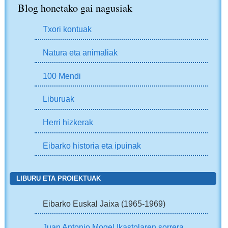
Blog honetako gai nagusiak
Txori kontuak
Natura eta animaliak
100 Mendi
Liburuak
Herri hizkerak
Eibarko historia eta ipuinak
LIBURU ETA PROIEKTUAK
Eibarko Euskal Jaixa (1965-1969)
Juan Antonio Mogel Ikastolaren sorrera