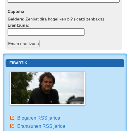
Captcha
Galdera
:
Zenbat dira hogei ken bi? (idatzi zenbakiz)
Erantzuna
:
EIBARTIK
Blogaren RSS jarioa
Erantzunen RSS jarioa