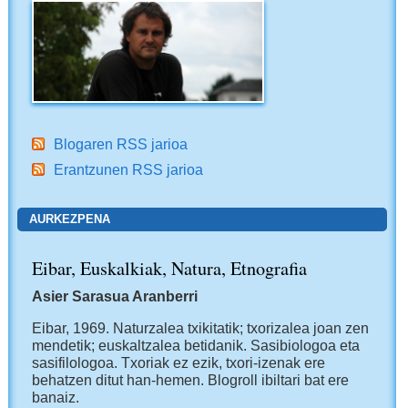
Blogaren RSS jarioa
Erantzunen RSS jarioa
AURKEZPENA
Eibar, Euskalkiak, Natura, Etnografia
Asier Sarasua Aranberri
Eibar, 1969.
Naturzalea txikitatik; txorizalea joan zen
mendetik; euskaltzalea betidanik. Sasibiologoa eta
sasifilologoa. Txoriak ez ezik, txori-izenak ere
behatzen ditut han-hemen.
Blogroll ibiltari bat ere
banaiz.