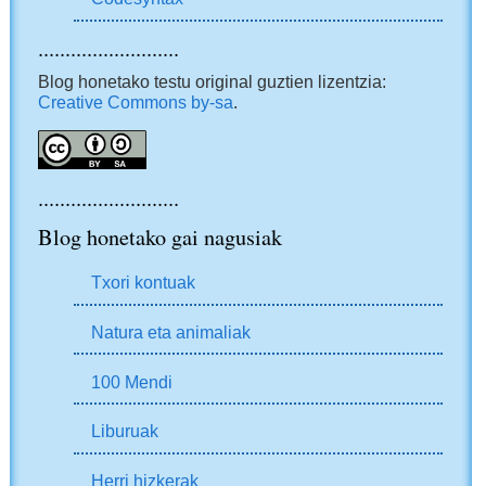
..........................
Blog honetako testu original guztien lizentzia:
Creative Commons by-sa
.
..........................
Blog honetako gai nagusiak
Txori kontuak
Natura eta animaliak
100 Mendi
Liburuak
Herri hizkerak