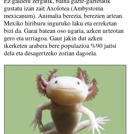
Ez galdetu zergatik, baina gazte-gaztetatik
gustatu izan zait Axolotea (Ambystoma
mexicanum). Animalia berezia, berezien artean.
Mexiko hiriburu inguruko laku eta erreketan
bizi da. Garai batean oso ugaria, azken urteotan
gero eta urriagoa. Gaur jakin dut azken
ikerketen arabera bere populazioa %90 jaitsi
dela eta desagertzeko zorian dagoela.