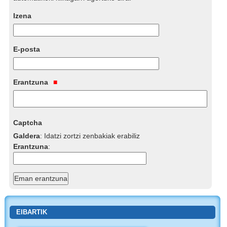
Izena
E-posta
Erantzuna
Captcha
Galdera
:
Idatzi zortzi zenbakiak erabiliz
Erantzuna
:
EIBARTIK