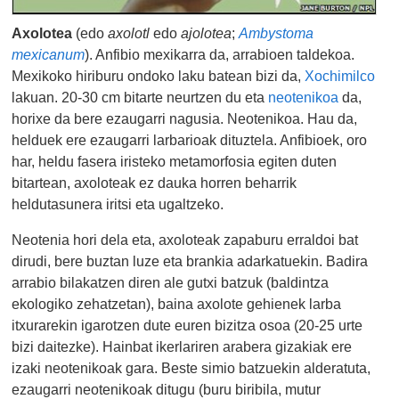
Axolotea
(edo
axolotl
edo
ajolotea
;
Ambystoma
mexicanum
). Anfibio mexikarra da, arrabioen taldekoa.
Mexikoko hiriburu ondoko laku batean bizi da,
Xochimilco
lakuan. 20-30 cm bitarte neurtzen du eta
neotenikoa
da,
horixe da bere ezaugarri nagusia. Neotenikoa. Hau da,
helduek ere ezaugarri larbarioak dituztela. Anfibioek, oro
har, heldu fasera iristeko metamorfosia egiten duten
bitartean, axoloteak ez dauka horren beharrik
heldutasunera iritsi eta ugaltzeko.
Neotenia hori dela eta, axoloteak zapaburu erraldoi bat
dirudi, bere buztan luze eta brankia adarkatuekin. Badira
arrabio bilakatzen diren ale gutxi batzuk (baldintza
ekologiko zehatzetan), baina axolote gehienek larba
itxurarekin igarotzen dute euren bizitza osoa (20-25 urte
bizi daitezke). Hainbat ikerlariren arabera gizakiak ere
izaki neotenikoak gara. Beste simio batzuekin alderatuta,
ezaugarri neotenikoak ditugu (buru biribila, mutur