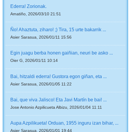
Ederra! Zorionak.
Amatiño, 2026/03/10 21:51
Ño! Ahaztuta, ziharo! ;) Tira, 15 urte bakarrik ...
Asier Sarasua, 2026/01/11 15:56
Egin juagu berba honen gaiñian, neuri be asko ...
Oier G, 2026/01/11 10:14
Bai, hitzaldi ederra! Gustora egon giñan, eta ...
Asier Sarasua, 2026/01/05 11:22
Bai, que viva Jalisco! Eta Javi Martín be bai! ...
Jose Antonio Azpilicueta Albizu, 2026/01/04 11:11
Aupa Azpilikueta! Orduan, 1955 inguru izan bihar, ...
Asier Sarasua, 2026/01/01 19:44