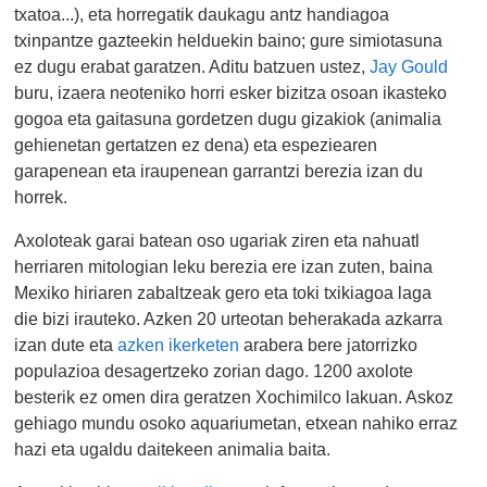
txatoa...), eta horregatik daukagu antz handiagoa
txinpantze gazteekin helduekin baino; gure simiotasuna
ez dugu erabat garatzen. Aditu batzuen ustez,
Jay Gould
buru, izaera neoteniko horri esker bizitza osoan ikasteko
gogoa eta gaitasuna gordetzen dugu gizakiok (animalia
gehienetan gertatzen ez dena) eta espeziearen
garapenean eta iraupenean garrantzi berezia izan du
horrek.
Axoloteak garai batean oso ugariak ziren eta nahuatl
herriaren mitologian leku berezia ere izan zuten, baina
Mexiko hiriaren zabaltzeak gero eta toki txikiagoa laga
die bizi irauteko. Azken 20 urteotan beherakada azkarra
izan dute eta
azken ikerketen
arabera bere jatorrizko
populazioa desagertzeko zorian dago. 1200 axolote
besterik ez omen dira geratzen Xochimilco lakuan. Askoz
gehiago mundu osoko aquariumetan, etxean nahiko erraz
hazi eta ugaldu daitekeen animalia baita.