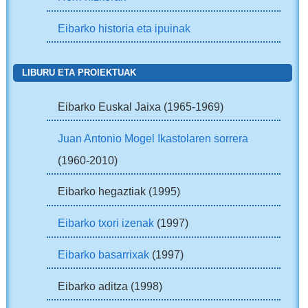
Eibarko historia eta ipuinak
LIBURU ETA PROIEKTUAK
Eibarko Euskal Jaixa (1965-1969)
Juan Antonio Mogel Ikastolaren sorrera
(1960-2010)
Eibarko hegaztiak (1995)
Eibarko txori izenak
(1997)
Eibarko basarrixak
(1997)
Eibarko aditza (1998)