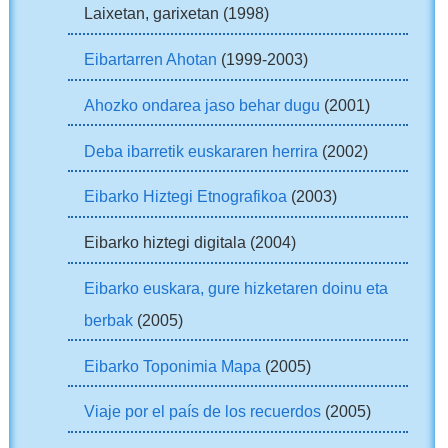
Laixetan, garixetan (1998)
Eibartarren Ahotan
(1999-2003)
Ahozko ondarea jaso behar dugu
(2001)
Deba ibarretik euskararen herrira
(2002)
Eibarko Hiztegi Etnografikoa
(2003)
Eibarko hiztegi digitala (2004)
Eibarko euskara, gure hizketaren doinu eta
berbak
(2005)
Eibarko Toponimia Mapa
(2005)
Viaje por el país de los recuerdos
(2005)