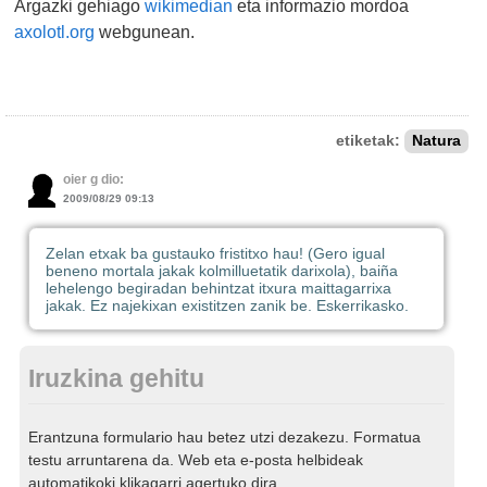
Argazki gehiago
wikimedian
eta informazio mordoa
axolotl.org
webgunean.
etiketak:
Natura
oier g dio:
2009/08/29 09:13
Zelan etxak ba gustauko fristitxo hau! (Gero igual
beneno mortala jakak kolmilluetatik darixola), baiña
lehelengo begiradan behintzat itxura maittagarrixa
jakak. Ez najekixan existitzen zanik be. Eskerrikasko.
Iruzkina gehitu
Erantzuna formulario hau betez utzi dezakezu. Formatua
testu arruntarena da. Web eta e-posta helbideak
automatikoki klikagarri agertuko dira.