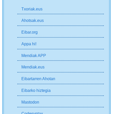
Txoriak.eus
Ahotsak.eus
Eibar.org
Appa hi!
Mendiak APP
Mendiak.eus
Eibartarren Ahotan
Eibarko hiztegia
Mastodon
Codesyntax