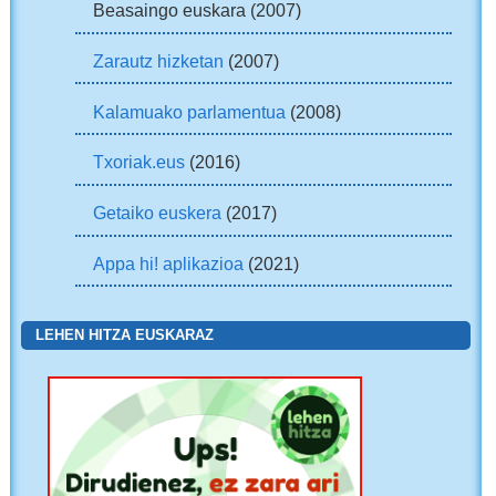
Beasaingo euskara (2007)
Zarautz hizketan
(2007)
Kalamuako parlamentua
(2008)
Txoriak.eus
(2016)
Getaiko euskera
(2017)
Appa hi! aplikazioa
(2021)
LEHEN HITZA EUSKARAZ