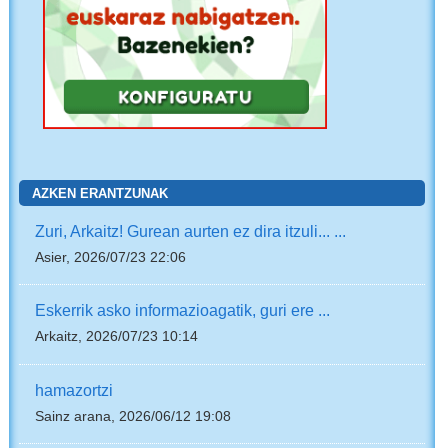
AZKEN ERANTZUNAK
Zuri, Arkaitz! Gurean aurten ez dira itzuli... ...
Asier, 2026/07/23 22:06
Eskerrik asko informazioagatik, guri ere ...
Arkaitz, 2026/07/23 10:14
hamazortzi
Sainz arana, 2026/06/12 19:08