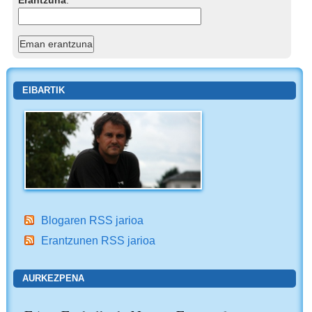
Erantzuna
:
EIBARTIK
Blogaren RSS jarioa
Erantzunen RSS jarioa
AURKEZPENA