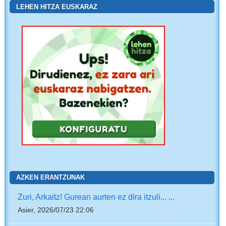
LEHEN HITZA EUSKARAZ
AZKEN ERANTZUNAK
Zuri, Arkaitz! Gurean aurten ez dira itzuli... ...
Asier, 2026/07/23 22:06