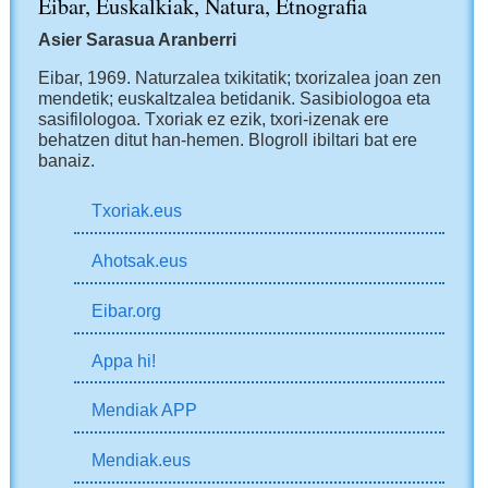
Eibar, Euskalkiak, Natura, Etnografia
Asier Sarasua Aranberri
Eibar, 1969.
Naturzalea txikitatik; txorizalea joan zen
mendetik; euskaltzalea betidanik. Sasibiologoa eta
sasifilologoa. Txoriak ez ezik, txori-izenak ere
behatzen ditut han-hemen.
Blogroll ibiltari bat ere
banaiz.
Txoriak.eus
Ahotsak.eus
Eibar.org
Appa hi!
Mendiak APP
Mendiak.eus