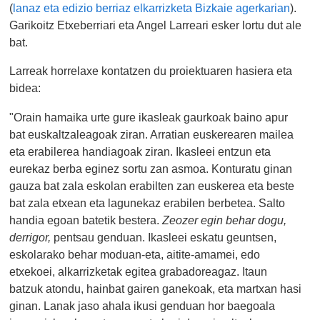
(
lanaz eta edizio berriaz elkarrizketa Bizkaie agerkarian
).
Garikoitz Etxeberriari eta Angel Larreari esker lortu dut ale
bat.
Larreak horrelaxe kontatzen du proiektuaren hasiera eta
bidea:
"Orain hamaika urte gure ikasleak gaurkoak baino apur
bat euskaltzaleagoak ziran. Arratian euskerearen mailea
eta erabilerea handiagoak ziran. Ikasleei entzun eta
eurekaz berba eginez sortu zan asmoa. Konturatu ginan
gauza bat zala eskolan erabilten zan euskerea eta beste
bat zala etxean eta lagunekaz erabilen berbetea. Salto
handia egoan batetik bestera.
Zeozer egin behar dogu,
derrigor,
pentsau genduan. Ikasleei eskatu geuntsen,
eskolarako behar moduan-eta, aitite-amamei, edo
etxekoei, alkarrizketak egitea grabadoreagaz. Itaun
batzuk atondu, hainbat gairen ganekoak, eta martxan hasi
ginan. Lanak jaso ahala ikusi genduan hor baegoala