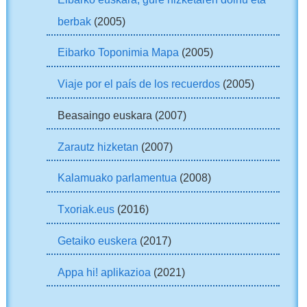
berbak
(2005)
Eibarko Toponimia Mapa
(2005)
Viaje por el país de los recuerdos
(2005)
Beasaingo euskara (2007)
Zarautz hizketan
(2007)
Kalamuako parlamentua
(2008)
Txoriak.eus
(2016)
Getaiko euskera
(2017)
Appa hi! aplikazioa
(2021)