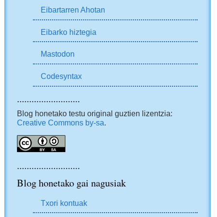
Eibartarren Ahotan
Eibarko hiztegia
Mastodon
Codesyntax
..........................
Blog honetako testu original guztien lizentzia:
Creative Commons by-sa
.
..........................
Blog honetako gai nagusiak
Txori kontuak