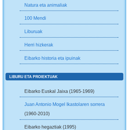
Natura eta animaliak
100 Mendi
Liburuak
Herri hizkerak
Eibarko historia eta ipuinak
LIBURU ETA PROIEKTUAK
Eibarko Euskal Jaixa (1965-1969)
Juan Antonio Mogel Ikastolaren sorrera
(1960-2010)
Eibarko hegaztiak (1995)