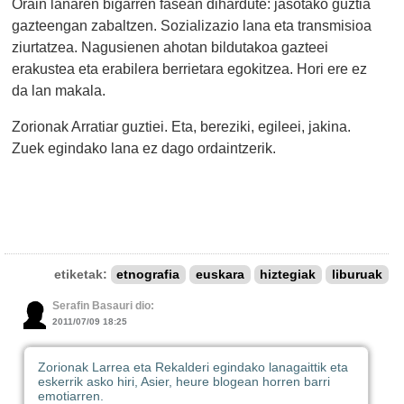
Orain lanaren bigarren fasean dihardute: jasotako guztia
gazteengan zabaltzen. Sozializazio lana eta transmisioa
ziurtatzea. Nagusienen ahotan bildutakoa gazteei
erakustea eta erabilera berrietara egokitzea. Hori ere ez
da lan makala.
Zorionak Arratiar guztiei. Eta, bereziki, egileei, jakina.
Zuek egindako lana ez dago ordaintzerik.
etiketak:
etnografia
euskara
hiztegiak
liburuak
Serafin Basauri dio:
2011/07/09 18:25
Zorionak Larrea eta Rekalderi egindako lanagaittik eta
eskerrik asko hiri, Asier, heure blogean horren barri
emotiarren.