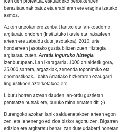
joan den proiektua, eskualdeko berbakeraren
berezitasunak batuz eta erabileran ere eragina izateko
asmoz.
Azken urteotan ere zenbait lantxo eta lan-koaderno
argitaratu ondoren (Institutuko ikasle eta irakasleen
artean ere zabaldu dute jasotakoa), 2010. urte
hondarrean jasotako guztia biltzen zuen Hiztegia
argitaratu zuten,
Arratia inguruko hiztegia
izenburupean. Lan ikaragarria. 1000 orrialdetik gora,
25.000 sarrera, argazkiak, zerrenda toponimiko eta
onomastikoak... baita Arratiako hizkeraren ezaugarri
linguistikoen azterketatxoa ere.
Liburu horren atzean dauden lan-ordu guztietan
pentsatze hutsak ere, buruko mina ematen dit! ;-)
Durangoko azokan lanik salduenetakoen artean egon
zen, eta lehenengo edizioa bizkor agortu zen. Bigarren
edizioa ere argitaratu behar izan dute udaberri honetan