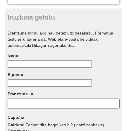
Iruzkina gehitu
Erantzuna formulario hau betez utzi dezakezu. Formatua
testu arruntarena da. Web eta e-posta helbideak
automatikoki klikagarri agertuko dira.
Izena
E-posta
Erantzuna
Captcha
Galdera
:
Zenbat dira hogei ken bi? (idatzi zenbakiz)