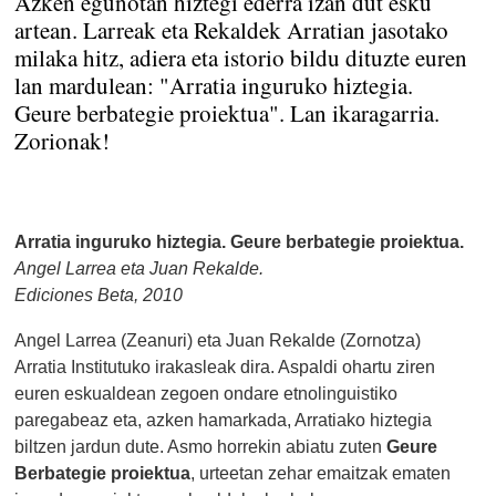
Azken egunotan hiztegi ederra izan dut esku
artean. Larreak eta Rekaldek Arratian jasotako
milaka hitz, adiera eta istorio bildu dituzte euren
lan mardulean: "Arratia inguruko hiztegia.
Geure berbategie proiektua". Lan ikaragarria.
Zorionak!
Arratia inguruko hiztegia. Geure berbategie proiektua.
Angel Larrea eta Juan Rekalde.
Ediciones Beta, 2010
Angel Larrea (Zeanuri) eta Juan Rekalde (Zornotza)
Arratia Institutuko irakasleak dira. Aspaldi ohartu ziren
euren eskualdean zegoen ondare etnolinguistiko
paregabeaz eta, azken hamarkada, Arratiako hiztegia
biltzen jardun dute. Asmo horrekin abiatu zuten
Geure
Berbategie proiektua
, urteetan zehar emaitzak ematen