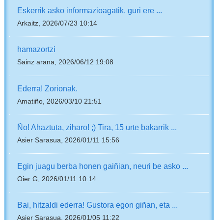
Eskerrik asko informazioagatik, guri ere ...
Arkaitz, 2026/07/23 10:14
hamazortzi
Sainz arana, 2026/06/12 19:08
Ederra! Zorionak.
Amatiño, 2026/03/10 21:51
Ño! Ahaztuta, ziharo! ;) Tira, 15 urte bakarrik ...
Asier Sarasua, 2026/01/11 15:56
Egin juagu berba honen gaiñian, neuri be asko ...
Oier G, 2026/01/11 10:14
Bai, hitzaldi ederra! Gustora egon giñan, eta ...
Asier Sarasua, 2026/01/05 11:22