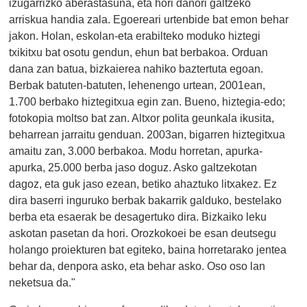
izugarrizko aberastasuna, eta hori danori galtzeko
arriskua handia zala. Egoereari urtenbide bat emon behar
jakon. Holan, eskolan-eta erabilteko moduko hiztegi
txikitxu bat osotu gendun, ehun bat berbakoa. Orduan
dana zan batua, bizkaierea nahiko baztertuta egoan.
Berbak batuten-batuten, lehenengo urtean, 2001ean,
1.700 berbako hiztegitxua egin zan. Bueno, hiztegia-edo;
fotokopia moltso bat zan. Altxor polita geunkala ikusita,
beharrean jarraitu genduan. 2003an, bigarren hiztegitxua
amaitu zan, 3.000 berbakoa. Modu horretan, apurka-
apurka, 25.000 berba jaso doguz. Asko galtzekotan
dagoz, eta guk jaso ezean, betiko ahaztuko litxakez. Ez
dira baserri inguruko berbak bakarrik galduko, bestelako
berba eta esaerak be desagertuko dira. Bizkaiko leku
askotan pasetan da hori. Orozkokoei be esan deutsegu
holango proiekturen bat egiteko, baina horretarako jentea
behar da, denpora asko, eta behar asko. Oso oso lan
neketsua da."