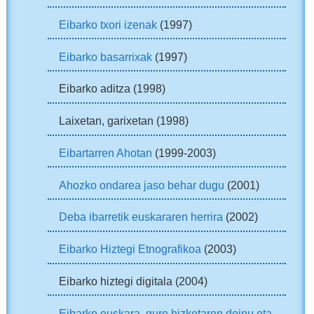
Eibarko txori izenak
(1997)
Eibarko basarrixak
(1997)
Eibarko aditza (1998)
Laixetan, garixetan (1998)
Eibartarren Ahotan
(1999-2003)
Ahozko ondarea jaso behar dugu
(2001)
Deba ibarretik euskararen herrira
(2002)
Eibarko Hiztegi Etnografikoa
(2003)
Eibarko hiztegi digitala (2004)
Eibarko euskara, gure hizketaren doinu eta