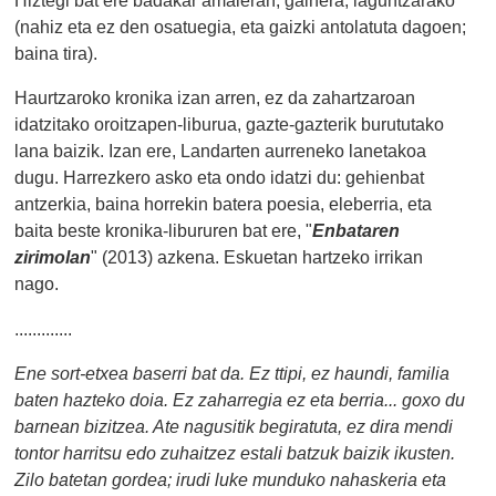
Hiztegi bat ere badakar amaieran, gainera, laguntzarako
(nahiz eta ez den osatuegia, eta gaizki antolatuta dagoen;
baina tira).
Haurtzaroko kronika izan arren, ez da zahartzaroan
idatzitako oroitzapen-liburua, gazte-gazterik burututako
lana baizik. Izan ere, Landarten aurreneko lanetakoa
dugu. Harrezkero asko eta ondo idatzi du: gehienbat
antzerkia, baina horrekin batera poesia, eleberria, eta
baita beste kronika-libururen bat ere, "
Enbataren
zirimolan
" (2013) azkena. Eskuetan hartzeko irrikan
nago.
.............
Ene sort-etxea baserri bat da. Ez ttipi, ez haundi, familia
baten hazteko doia. Ez zaharregia ez eta berria... goxo du
barnean bizitzea. Ate nagusitik begiratuta, ez dira mendi
tontor harritsu edo zuhaitzez estali batzuk baizik ikusten.
Zilo batetan gordea; irudi luke munduko nahaskeria eta