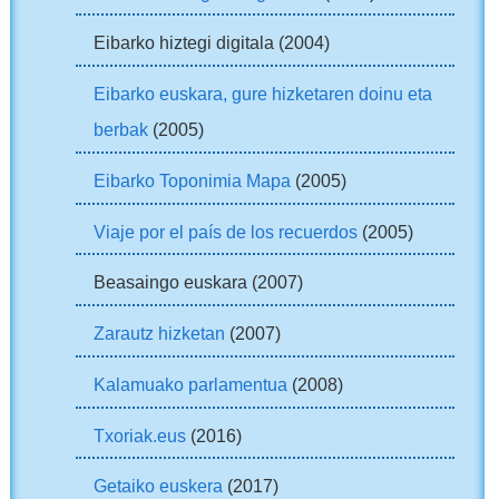
Eibarko hiztegi digitala (2004)
Eibarko euskara, gure hizketaren doinu eta
berbak
(2005)
Eibarko Toponimia Mapa
(2005)
Viaje por el país de los recuerdos
(2005)
Beasaingo euskara (2007)
Zarautz hizketan
(2007)
Kalamuako parlamentua
(2008)
Txoriak.eus
(2016)
Getaiko euskera
(2017)