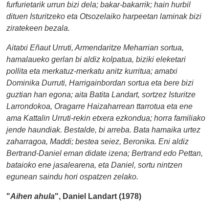
furfurietarik urrun bizi dela; bakar-bakarrik; hain hurbil
dituen Isturitzeko eta Otsozelaiko harpeetan laminak bizi
ziratekeen bezala.
Aitatxi Eñaut Urruti, Armendaritze Meharrian sortua,
hamalaueko gerlan bi aldiz kolpatua, biziki eleketari
pollita eta merkatuz-merkatu anitz kurritua; amatxi
Dominika Durruti, Harrigainbordan sortua eta bere bizi
guztian han egona; aita Batita Landart, sortzez Isturitze
Larrondokoa, Oragarre Haizaharrean ttarrotua eta ene
ama Kattalin Urruti-rekin etxera ezkondua; horra familiako
jende haundiak. Bestalde, bi arreba. Bata hamaika urtez
zaharragoa, Maddi; bestea seiez, Beronika. Eni aldiz
Bertrand-Daniel eman didate izena; Bertrand edo Pettan,
bataioko ene jasalearena, eta Daniel, sortu nintzen
egunean saindu hori ospatzen zelako.
"
Aihen ahula
", Daniel Landart (1978)