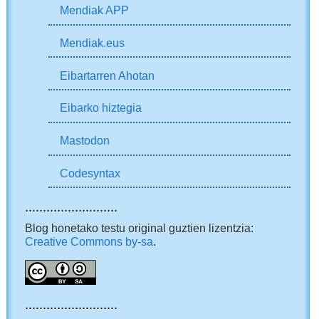
Mendiak APP
Mendiak.eus
Eibartarren Ahotan
Eibarko hiztegia
Mastodon
Codesyntax
..........................
Blog honetako testu original guztien lizentzia:
Creative Commons by-sa
.
..........................