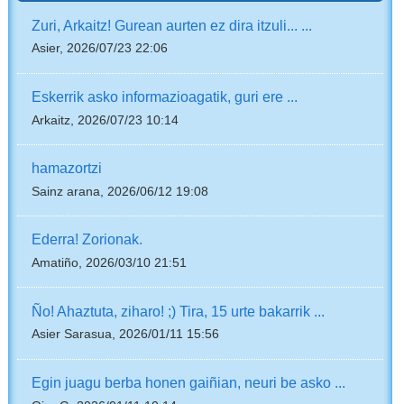
Zuri, Arkaitz! Gurean aurten ez dira itzuli... ...
Asier, 2026/07/23 22:06
Eskerrik asko informazioagatik, guri ere ...
Arkaitz, 2026/07/23 10:14
hamazortzi
Sainz arana, 2026/06/12 19:08
Ederra! Zorionak.
Amatiño, 2026/03/10 21:51
Ño! Ahaztuta, ziharo! ;) Tira, 15 urte bakarrik ...
Asier Sarasua, 2026/01/11 15:56
Egin juagu berba honen gaiñian, neuri be asko ...