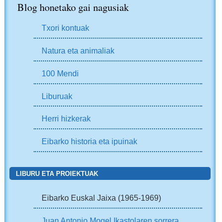
Blog honetako gai nagusiak
Txori kontuak
Natura eta animaliak
100 Mendi
Liburuak
Herri hizkerak
Eibarko historia eta ipuinak
LIBURU ETA PROIEKTUAK
Eibarko Euskal Jaixa (1965-1969)
Juan Antonio Mogel Ikastolaren sorrera