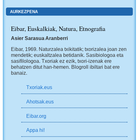
AURKEZPENA
Eibar, Euskalkiak, Natura, Etnografia
Asier Sarasua Aranberri
Eibar, 1969.
Naturzalea txikitatik; txorizalea joan zen
mendetik; euskaltzalea betidanik. Sasibiologoa eta
sasifilologoa. Txoriak ez ezik, txori-izenak ere
behatzen ditut han-hemen.
Blogroll ibiltari bat ere
banaiz.
Txoriak.eus
Ahotsak.eus
Eibar.org
Appa hi!