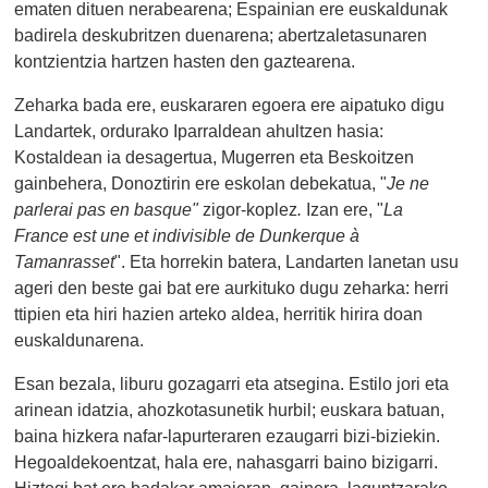
ematen dituen nerabearena; Espainian ere euskaldunak
badirela deskubritzen duenarena; abertzaletasunaren
kontzientzia hartzen hasten den gaztearena.
Zeharka bada ere, euskararen egoera ere aipatuko digu
Landartek, ordurako Iparraldean ahultzen hasia:
Kostaldean ia desagertua, Mugerren eta Beskoitzen
gainbehera, Donoztirin ere eskolan debekatua, "
Je ne
parlerai pas en basque"
zigor-koplez
.
Izan ere, "
La
France est une et indivisible de Dunkerque à
Tamanrasset
". Eta horrekin batera, Landarten lanetan usu
ageri den beste gai bat ere aurkituko dugu zeharka: herri
ttipien eta hiri hazien arteko aldea, herritik hirira doan
euskaldunarena.
Esan bezala, liburu gozagarri eta atsegina. Estilo jori eta
arinean idatzia, ahozkotasunetik hurbil; euskara batuan,
baina hizkera nafar-lapurteraren ezaugarri bizi-biziekin.
Hegoaldekoentzat, hala ere, nahasgarri baino bizigarri.