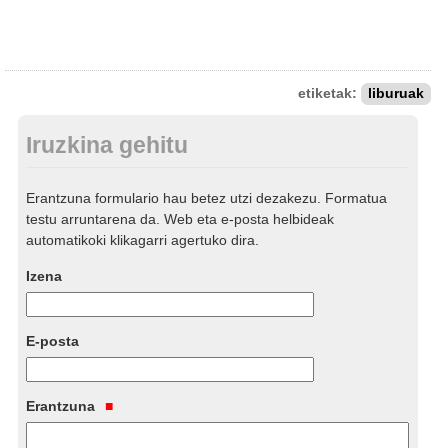
etiketak:
liburuak
Iruzkina gehitu
Erantzuna formulario hau betez utzi dezakezu. Formatua
testu arruntarena da. Web eta e-posta helbideak
automatikoki klikagarri agertuko dira.
Izena
E-posta
Erantzuna