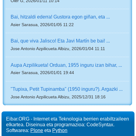
Oier G, 2026/01/11 10:14
Bai, hitzaldi ederra! Gustora egon giñan, eta ...
Asier Sarasua, 2026/01/05 11:22
Bai, que viva Jalisco! Eta Javi Martín be bai! ...
Jose Antonio Azpilicueta Albizu, 2026/01/04 11:11
Aupa Azpilikueta! Orduan, 1955 inguru izan bihar, ...
Asier Sarasua, 2026/01/01 19:44
"Tupixa, Petit Tupinamba" (1950 inguru?). Argazki ...
Jose Antonio Azpilicueta Albizu, 2025/12/31 18:16
Eibar.ORG - Internet eta Teknologia berrien erabiltzaileen
elkartea. Diseinua eta programazioa: CodeSyntax.
Softwarea:
Plone
eta
Python