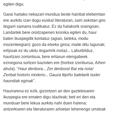
egiten digu.
Garai hartako nekazari-mundua beste hainbat eleberritan
ere aurkitu izan dugu euskal literaturan, sarri askotan giro
itogarri samarra irudikatuz. Ez da halakorik oraingoan.
Landartek bere oroitzapenen kronika egiten du, haur
baten ikuspegitik kontatuz (agian, tarteka, modu
inozenteegian): gozo da etxeko giroa; maite ditu lagunak;
erlijioak ez du ukitu itogarririk inolaz... Laburbilduz,
haurtzaro zoriontsua, bere eritasun etengabeek
ezinegona sortzen bazioten ere (hortixe izenburua,
Aihen
ahula
). "
Haur denbora... Zer denbora! Bai eta nola!
Zenbat hixtorio mixterio... Gauza ttipiño batetarik laster
haundiak eginak
".
Haurrarena ez ezik, gizontzen ari den gaztetxoaren
ikuspegia ere ematen digu idazleak; beti eri den eta
munduan bere lekua aurkitu nahi duen harena;
antzerkiaren eta literaturaren arloetan lehenengo urratsak