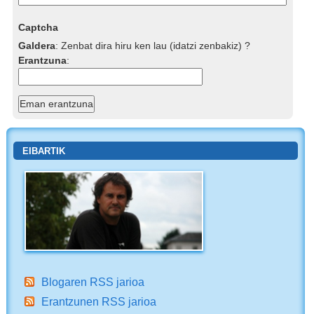
Captcha
Galdera
:
Zenbat dira hiru ken lau (idatzi zenbakiz) ?
Erantzuna
:
EIBARTIK
Blogaren RSS jarioa
Erantzunen RSS jarioa