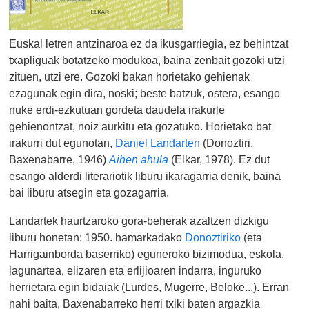
Euskal letren antzinaroa ez da ikusgarriegia, ez behintzat
txapliguak botatzeko modukoa, baina zenbait gozoki utzi
zituen, utzi ere. Gozoki bakan horietako gehienak
ezagunak egin dira, noski; beste batzuk, ostera, esango
nuke erdi-ezkutuan gordeta daudela irakurle
gehienontzat, noiz aurkitu eta gozatuko. Horietako bat
irakurri dut egunotan,
Daniel Landarten
(Donoztiri,
Baxenabarre, 1946)
Aihen ahula
(Elkar, 1978). Ez dut
esango alderdi literariotik liburu ikaragarria denik, baina
bai liburu atsegin eta gozagarria.
Landartek haurtzaroko gora-beherak azaltzen dizkigu
liburu honetan: 1950. hamarkadako
Donoztiriko
(eta
Harrigainborda baserriko) eguneroko bizimodua, eskola,
lagunartea, elizaren eta erlijioaren indarra, inguruko
herrietara egin bidaiak (Lurdes, Mugerre, Beloke...). Erran
nahi baita, Baxenabarreko herri txiki baten argazkia