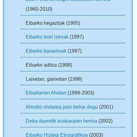
(1960-2010)
Eibarko hegaztiak (1995)
Eibarko txori izenak
(1997)
Eibarko basarrixak
(1997)
Eibarko aditza (1998)
Laixetan, garixetan (1998)
Eibartarren Ahotan
(1999-2003)
Ahozko ondarea jaso behar dugu
(2001)
Deba ibarretik euskararen herrira
(2002)
Eibarko Hiztegi Etnografikoa
(2003)