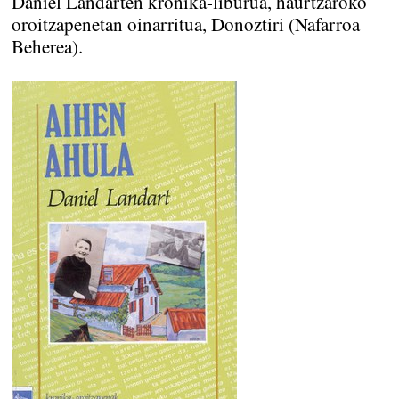
Daniel Landarten kronika-liburua, haurtzaroko
oroitzapenetan oinarritua, Donoztiri (Nafarroa
Beherea).