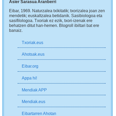
Asier Sarasua Aranberri
Eibar, 1969.
Naturzalea txikitatik; txorizalea joan zen
mendetik; euskaltzalea betidanik. Sasibiologoa eta
sasifilologoa. Txoriak ez ezik, txori-izenak ere
behatzen ditut han-hemen.
Blogroll ibiltari bat ere
banaiz.
Txoriak.eus
Ahotsak.eus
Eibar.org
Appa hi!
Mendiak APP
Mendiak.eus
Eibartarren Ahotan