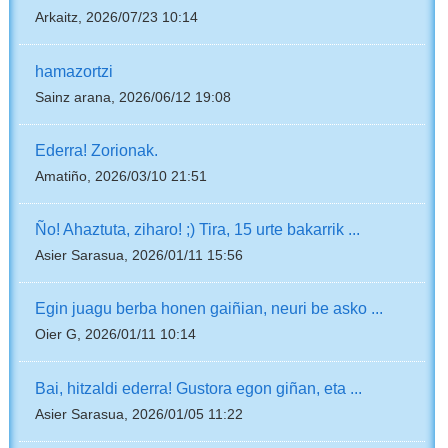
Arkaitz, 2026/07/23 10:14
hamazortzi
Sainz arana, 2026/06/12 19:08
Ederra! Zorionak.
Amatiño, 2026/03/10 21:51
Ño! Ahaztuta, ziharo! ;) Tira, 15 urte bakarrik ...
Asier Sarasua, 2026/01/11 15:56
Egin juagu berba honen gaiñian, neuri be asko ...
Oier G, 2026/01/11 10:14
Bai, hitzaldi ederra! Gustora egon giñan, eta ...
Asier Sarasua, 2026/01/05 11:22