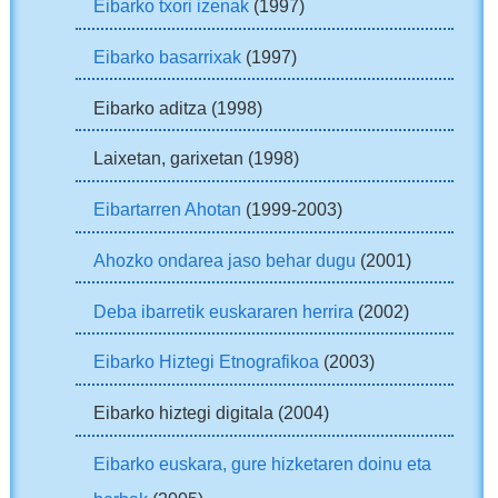
Eibarko txori izenak
(1997)
Eibarko basarrixak
(1997)
Eibarko aditza (1998)
Laixetan, garixetan (1998)
Eibartarren Ahotan
(1999-2003)
Ahozko ondarea jaso behar dugu
(2001)
Deba ibarretik euskararen herrira
(2002)
Eibarko Hiztegi Etnografikoa
(2003)
Eibarko hiztegi digitala (2004)
Eibarko euskara, gure hizketaren doinu eta