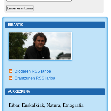
EIBARTIK
Blogaren RSS jarioa
Erantzunen RSS jarioa
AURKEZPENA
Eibar, Euskalkiak, Natura, Etnografia