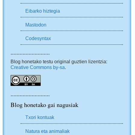
Eibarko hiztegia
Mastodon
Codesyntax
..........................
Blog honetako testu original guztien lizentzia:
Creative Commons by-sa
.
..........................
Blog honetako gai nagusiak
Txori kontuak
Natura eta animaliak