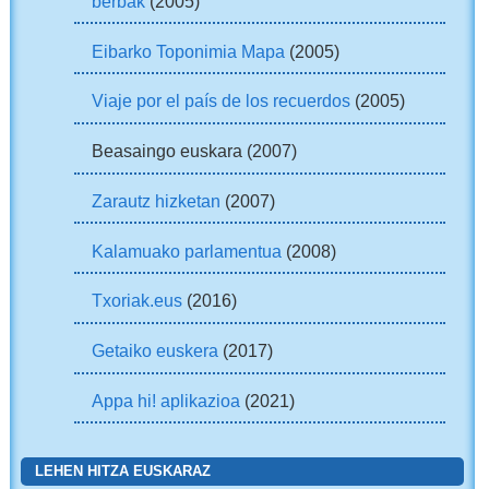
berbak
(2005)
Eibarko Toponimia Mapa
(2005)
Viaje por el país de los recuerdos
(2005)
Beasaingo euskara (2007)
Zarautz hizketan
(2007)
Kalamuako parlamentua
(2008)
Txoriak.eus
(2016)
Getaiko euskera
(2017)
Appa hi! aplikazioa
(2021)
LEHEN HITZA EUSKARAZ