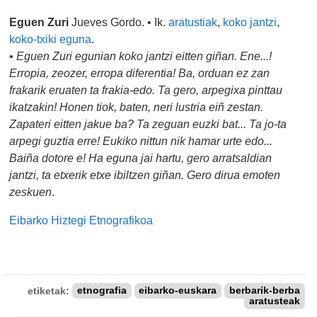
Eguen Zuri
Jueves Gordo. • Ik.
aratustiak
,
koko jantzi
,
koko-txiki eguna
.
•
Eguen Zuri egunian koko jantzi eitten giñan. Ene...!
Erropia, zeozer, erropa diferentia! Ba, orduan ez zan
frakarik eruaten ta frakia-edo. Ta gero, arpegixa pinttau
ikatzakin! Honen tiok, baten, neri lustria eiñ zestan.
Zapateri eitten jakue ba? Ta zeguan euzki bat... Ta jo-ta
arpegi guztia erre! Eukiko nittun nik hamar urte edo...
Baiña dotore e! Ha eguna jai hartu, gero arratsaldian
jantzi, ta etxerik etxe ibiltzen giñan. Gero dirua emoten
zeskuen
.
Eibarko Hiztegi Etnografikoa
etiketak:
etnografia
eibarko-euskara
berbarik-berba
aratusteak