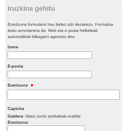
Iruzkina gehitu
Erantzuna formulario hau betez utzi dezakezu. Formatua
testu arruntarena da. Web eta e-posta helbideak
automatikoki klikagarri agertuko dira.
Izena
E-posta
Erantzuna
Captcha
Galdera
:
Idatzi zortzi zenbakiak erabiliz
Erantzuna
: