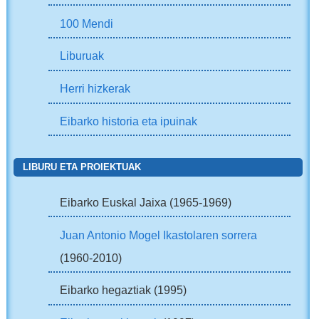
100 Mendi
Liburuak
Herri hizkerak
Eibarko historia eta ipuinak
LIBURU ETA PROIEKTUAK
Eibarko Euskal Jaixa (1965-1969)
Juan Antonio Mogel Ikastolaren sorrera
(1960-2010)
Eibarko hegaztiak (1995)