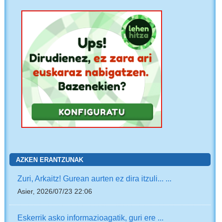
AZKEN ERANTZUNAK
Zuri, Arkaitz! Gurean aurten ez dira itzuli... ...
Asier, 2026/07/23 22:06
Eskerrik asko informazioagatik, guri ere ...