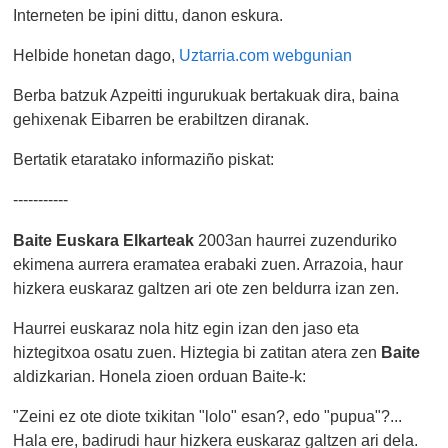
Interneten be ipini dittu, danon eskura.
Helbide honetan dago,
Uztarria.com webgunian
Berba batzuk Azpeitti ingurukuak bertakuak dira, baina
gehixenak Eibarren be erabiltzen diranak.
Bertatik etaratako informaziño piskat:
-----------
Baite Euskara Elkarteak
2003an haurrei zuzenduriko
ekimena aurrera eramatea erabaki zuen. Arrazoia, haur
hizkera euskaraz galtzen ari ote zen beldurra izan zen.
Haurrei euskaraz nola hitz egin izan den jaso eta
hiztegitxoa osatu zuen. Hiztegia bi zatitan atera zen
Baite
aldizkarian. Honela zioen orduan Baite-k:
"Zeini ez ote diote txikitan "lolo" esan?, edo "pupua"?...
Hala ere, badirudi haur hizkera euskaraz galtzen ari dela.