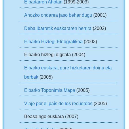
Eibartarren Ahotan
(1999-2003)
Ahozko ondarea jaso behar dugu
(2001)
Deba ibarretik euskararen herrira
(2002)
Eibarko Hiztegi Etnografikoa
(2003)
Eibarko hiztegi digitala (2004)
Eibarko euskara, gure hizketaren doinu eta
berbak
(2005)
Eibarko Toponimia Mapa
(2005)
Viaje por el país de los recuerdos
(2005)
Beasaingo euskara (2007)