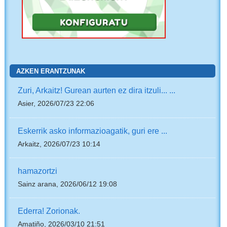
AZKEN ERANTZUNAK
Zuri, Arkaitz! Gurean aurten ez dira itzuli... ...
Asier, 2026/07/23 22:06
Eskerrik asko informazioagatik, guri ere ...
Arkaitz, 2026/07/23 10:14
hamazortzi
Sainz arana, 2026/06/12 19:08
Ederra! Zorionak.
Amatiño, 2026/03/10 21:51