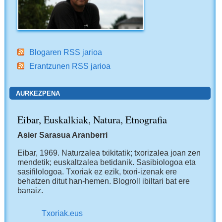
Blogaren RSS jarioa
Erantzunen RSS jarioa
AURKEZPENA
Eibar, Euskalkiak, Natura, Etnografia
Asier Sarasua Aranberri
Eibar, 1969.
Naturzalea txikitatik; txorizalea joan zen
mendetik; euskaltzalea betidanik. Sasibiologoa eta
sasifilologoa. Txoriak ez ezik, txori-izenak ere
behatzen ditut han-hemen.
Blogroll ibiltari bat ere
banaiz.
Txoriak.eus