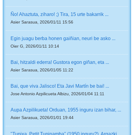
Ño! Ahaztuta, ziharo! ;) Tira, 15 urte bakarrik ...
Asier Sarasua, 2026/01/11 15:56
Egin juagu berba honen gaiñian, neuri be asko ...
Oier G, 2026/01/11 10:14
Bai, hitzaldi ederra! Gustora egon giñan, eta ...
Asier Sarasua, 2026/01/05 11:22
Bai, que viva Jalisco! Eta Javi Martín be bai! ...
Jose Antonio Azpilicueta Albizu, 2026/01/04 11:11
Aupa Azpilikueta! Orduan, 1955 inguru izan bihar, ...
Asier Sarasua, 2026/01/01 19:44
"Tupixa, Petit Tupinamba" (1950 inguru?). Argazki ...