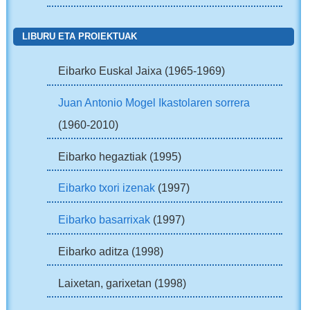
LIBURU ETA PROIEKTUAK
Eibarko Euskal Jaixa (1965-1969)
Juan Antonio Mogel Ikastolaren sorrera
(1960-2010)
Eibarko hegaztiak (1995)
Eibarko txori izenak
(1997)
Eibarko basarrixak
(1997)
Eibarko aditza (1998)
Laixetan, garixetan (1998)