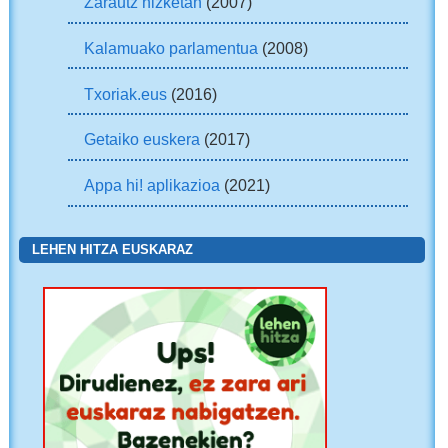
Zarautz hizketan
(2007)
Kalamuako parlamentua
(2008)
Txoriak.eus
(2016)
Getaiko euskera
(2017)
Appa hi! aplikazioa
(2021)
LEHEN HITZA EUSKARAZ