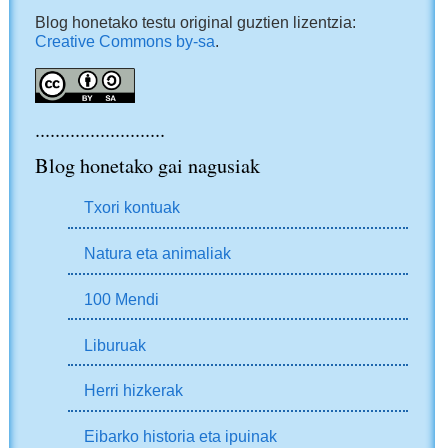
Blog honetako testu original guztien lizentzia:
Creative Commons by-sa
.
..........................
Blog honetako gai nagusiak
Txori kontuak
Natura eta animaliak
100 Mendi
Liburuak
Herri hizkerak
Eibarko historia eta ipuinak