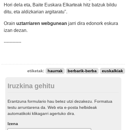
Hori dela eta, Baite Euskara Elkarteak hitz batzuk bildu
ditu, eta aldizkarian argitaratu".
Orain
uztarriaren webgunean
jarri dira edonork eskura
izan dezan.
------------
etiketak:
haurrak
berbarik-berba
euskalkiak
Iruzkina gehitu
Erantzuna formulario hau betez utzi dezakezu. Formatua
testu arruntarena da. Web eta e-posta helbideak
automatikoki klikagarri agertuko dira.
Izena