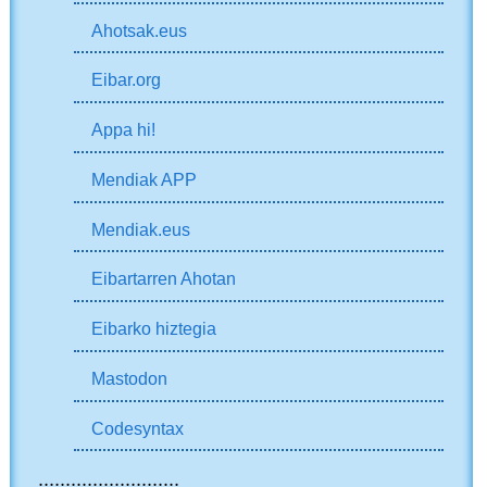
Ahotsak.eus
Eibar.org
Appa hi!
Mendiak APP
Mendiak.eus
Eibartarren Ahotan
Eibarko hiztegia
Mastodon
Codesyntax
..........................