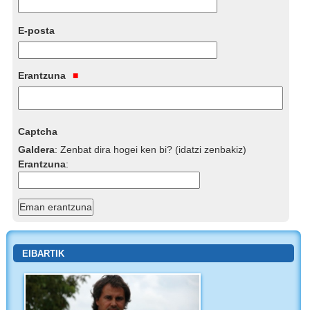
E-posta
Erantzuna
Captcha
Galdera
:
Zenbat dira hogei ken bi? (idatzi zenbakiz)
Erantzuna
:
EIBARTIK