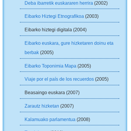
Deba ibarretik euskararen herrira
(2002)
Eibarko Hiztegi Etnografikoa
(2003)
Eibarko hiztegi digitala (2004)
Eibarko euskara, gure hizketaren doinu eta
berbak
(2005)
Eibarko Toponimia Mapa
(2005)
Viaje por el país de los recuerdos
(2005)
Beasaingo euskara (2007)
Zarautz hizketan
(2007)
Kalamuako parlamentua
(2008)