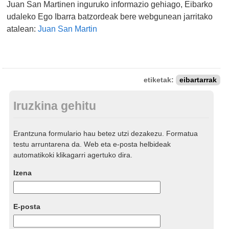
Juan San Martinen inguruko informazio gehiago, Eibarko
udaleko Ego Ibarra batzordeak bere webgunean jarritako
atalean:
Juan San Martin
etiketak:
eibartarrak
Iruzkina gehitu
Erantzuna formulario hau betez utzi dezakezu. Formatua
testu arruntarena da. Web eta e-posta helbideak
automatikoki klikagarri agertuko dira.
Izena
E-posta