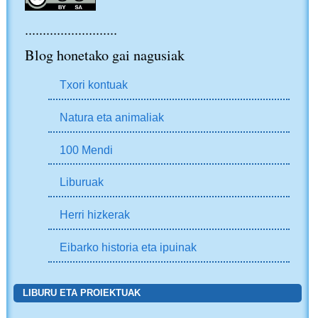
..........................
Blog honetako gai nagusiak
Txori kontuak
Natura eta animaliak
100 Mendi
Liburuak
Herri hizkerak
Eibarko historia eta ipuinak
LIBURU ETA PROIEKTUAK