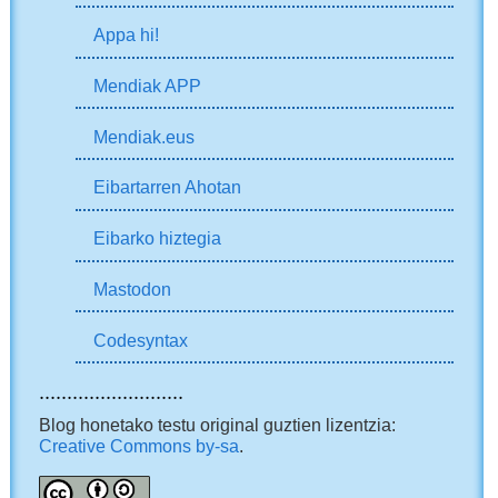
Appa hi!
Mendiak APP
Mendiak.eus
Eibartarren Ahotan
Eibarko hiztegia
Mastodon
Codesyntax
..........................
Blog honetako testu original guztien lizentzia:
Creative Commons by-sa
.