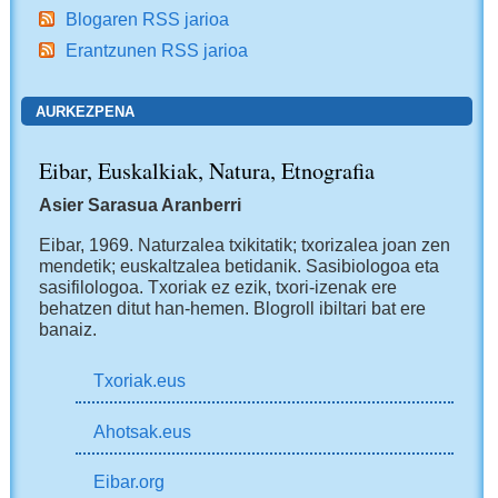
Blogaren RSS jarioa
Erantzunen RSS jarioa
AURKEZPENA
Eibar, Euskalkiak, Natura, Etnografia
Asier Sarasua Aranberri
Eibar, 1969.
Naturzalea txikitatik; txorizalea joan zen
mendetik; euskaltzalea betidanik. Sasibiologoa eta
sasifilologoa. Txoriak ez ezik, txori-izenak ere
behatzen ditut han-hemen.
Blogroll ibiltari bat ere
banaiz.
Txoriak.eus
Ahotsak.eus
Eibar.org