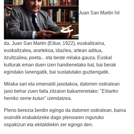
Juan San Martin hil
da. Juan San Martin (Eibar, 1922), euskaltzaina,
euskaltzalea, arartekoa, idazlea, artean aditua,
itzultzailea, poeta... eta beste milaka gauza. Euskal
kulturak eman duen izen handienetako bat, bai berak
egindako lanengatik, bai sustatutako guztiengatik.
Milaka sari eta omenaldi jasotakoa, datorren ostiralean
jaso behar zuen falta zitzaion bakarrenetako: "
Eibarko
herriko seme kutun
" izendatzea.
Pleno berezia berdin egingo da datorren ostiralean, baina
oraindik erabakitzeke dago plenoaren inguruko
ospakizun eta ekitaldiekin zer egingo den.