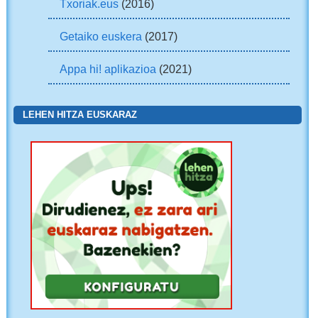
Txoriak.eus
(2016)
Getaiko euskera
(2017)
Appa hi! aplikazioa
(2021)
LEHEN HITZA EUSKARAZ