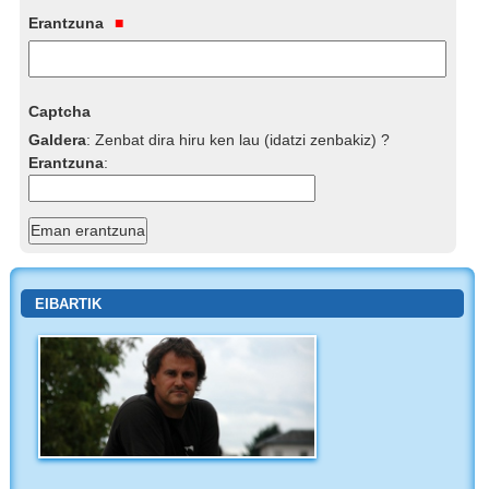
Erantzuna
Captcha
Galdera
:
Zenbat dira hiru ken lau (idatzi zenbakiz) ?
Erantzuna
:
EIBARTIK