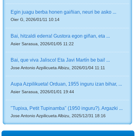
Egin juagu berba honen gaiñian, neuri be asko ...
Oier G, 2026/01/11 10:14
Bai, hitzaldi ederra! Gustora egon giñan, eta ...
Asier Sarasua, 2026/01/05 11:22
Bai, que viva Jalisco! Eta Javi Martín be bai! ...
Jose Antonio Azpilicueta Albizu, 2026/01/04 11:11
Aupa Azpilikueta! Orduan, 1955 inguru izan bihar, ...
Asier Sarasua, 2026/01/01 19:44
"Tupixa, Petit Tupinamba" (1950 inguru?). Argazki ...
Jose Antonio Azpilicueta Albizu, 2025/12/31 18:16