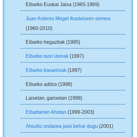
Eibarko Euskal Jaixa (1965-1969)
Juan Antonio Mogel Ikastolaren sorrera
(1960-2010)
Eibarko hegaztiak (1995)
Eibarko txori izenak
(1997)
Eibarko basarrixak
(1997)
Eibarko aditza (1998)
Laixetan, garixetan (1998)
Eibartarren Ahotan
(1999-2003)
Ahozko ondarea jaso behar dugu
(2001)