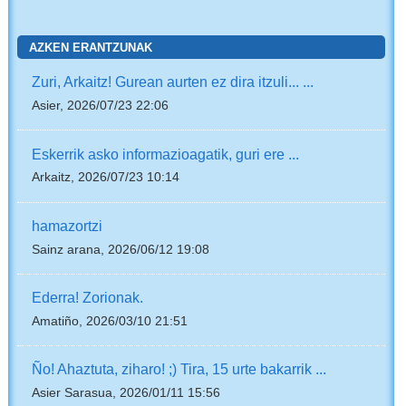
AZKEN ERANTZUNAK
Zuri, Arkaitz! Gurean aurten ez dira itzuli... ...
Asier, 2026/07/23 22:06
Eskerrik asko informazioagatik, guri ere ...
Arkaitz, 2026/07/23 10:14
hamazortzi
Sainz arana, 2026/06/12 19:08
Ederra! Zorionak.
Amatiño, 2026/03/10 21:51
Ño! Ahaztuta, ziharo! ;) Tira, 15 urte bakarrik ...
Asier Sarasua, 2026/01/11 15:56