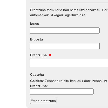
Erantzuna formulario hau betez utzi dezakezu. Fo
automatikoki klikagarri agertuko dira.
Izena
E-posta
Erantzuna
Captcha
Galdera
:
Zenbat dira hiru ken lau (idatzi zenbakiz)
Erantzuna
: