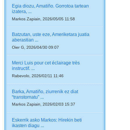
Egia diozu, Amatiño. Gorrotoa tartean
izatera, ...
Markos Zapiain, 2026/05/05 11:58
Batzutan, uste eze, Ameriketara juatia
aberastian ...
Oier G, 2026/04/30 09:07
Merci Luis pour cet éclairage très
instructif. ...
Rabevolo, 2026/02/11 11:46
Barka, Amatiño, ziurrenik ez diat
“transtornatu” ...
Markos Zapiain, 2026/02/03 15:37
Eskerrik asko Markos: Hirekin beti
ikasten diagu ...