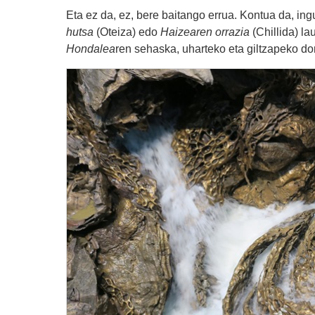
Eta ez da, ez, bere baitango errua. Kontua da, in
hutsa
(Oteiza) edo
Haizearen orrazia
(Chillida) la
Hondalea
ren sehaska, uharteko eta giltzapeko dor