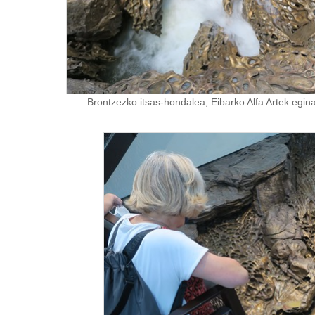
Brontzezko itsas-hondalea, Eibarko Alfa Artek egina