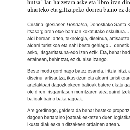
hutsa" lau haizetara aske eta libro izan d
uharteko eta giltzapeko dorrea baino ez del
Cristina Iglesiasen
Hondalea
, Donostiako Santa K
itsasargiaren etxe-barruan kokatutako eskultura…
aldi berean: artea, teknologia, diseinua, artisautza
aldarri turistikoa eta nahi beste gehiago… denetik
asko, irisgarritasuna-edo izan ezik. Eta, behar bad
ertainean, behintzat, ez du aise izango.
Beste modu gordinago batez esanda, iritzia iritzi, a
diseinu, artisautza, ikuskizun eta aldarri turistikoa
artefaktoari dagozkiokeen balioak batere ukatu ga
ote diren irisgarritasun murritzaren ajea gainditze
balioak baino bakanagoak.
Are gordinago, galdera da behar besteko proportzi
dagoen bertaraino joateak eskatzen duen logistik
ikustaldiak eskain ditzakeen ordainen artean.