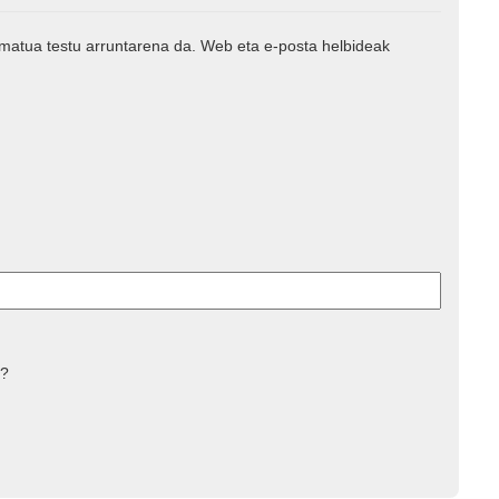
rmatua testu arruntarena da. Web eta e-posta helbideak
 ?