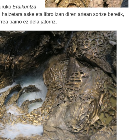
guruko
Eraikuntza
u haizetara aske eta libro izan diren artean sortze beretik,
rea baino ez dela jatorriz.