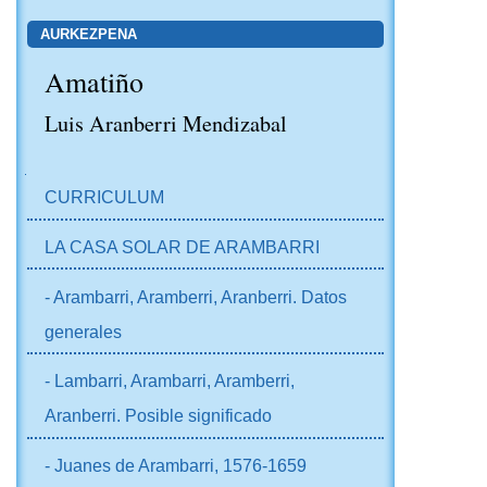
AURKEZPENA
Amatiño
Luis Aranberri Mendizabal
NABIGAZIOA
CURRICULUM
LA CASA SOLAR DE ARAMBARRI
- Arambarri, Aramberri, Aranberri. Datos
generales
- Lambarri, Arambarri, Aramberri,
Aranberri. Posible significado
- Juanes de Arambarri, 1576-1659