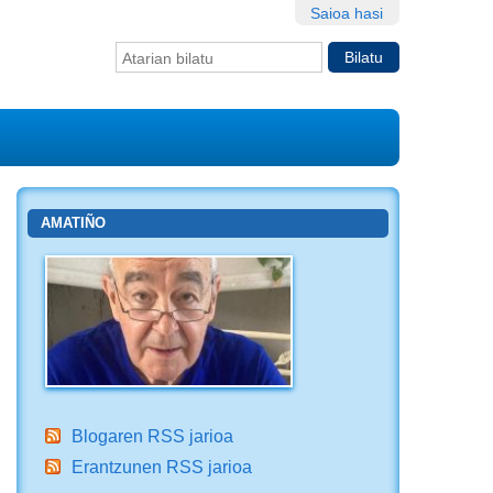
Saioa hasi
Bilatu atarian
Bilaketa
aurreratua…
AMATIÑO
Blogaren RSS jarioa
Erantzunen RSS jarioa