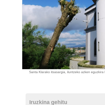
Santa Klarako itsasargia, iluntzeko azken eguzkira
Iruzkina gehitu