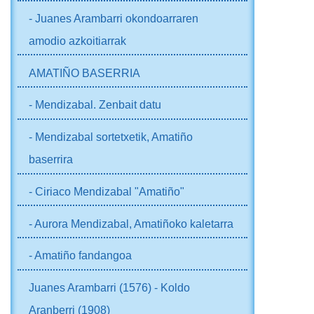
- Juanes Arambarri okondoarraren
amodio azkoitiarrak
AMATIÑO BASERRIA
- Mendizabal. Zenbait datu
- Mendizabal sortetxetik, Amatiño
baserrira
- Ciriaco Mendizabal "Amatiño"
- Aurora Mendizabal, Amatiñoko kaletarra
- Amatiño fandangoa
Juanes Arambarri (1576) - Koldo
Aranberri (1908)