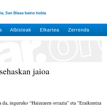
ia, San Blasa baino hobia
a
Albisteak
Elkartea
Zerrenda
sehaskan jaioa
a da, inguruko “Haizearen orrazia” eta "Eraikuntza