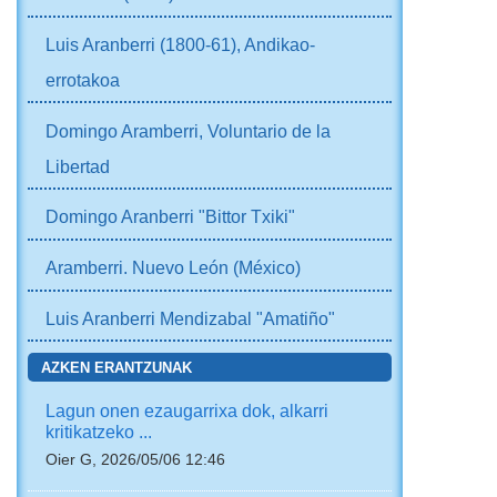
Luis Aranberri (1800-61), Andikao-
errotakoa
Domingo Aramberri, Voluntario de la
Libertad
Domingo Aranberri "Bittor Txiki"
Aramberri. Nuevo León (México)
Luis Aranberri Mendizabal "Amatiño"
AZKEN ERANTZUNAK
Lagun onen ezaugarrixa dok, alkarri
kritikatzeko ...
Oier G, 2026/05/06 12:46