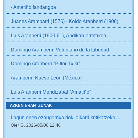
- Amatiño fandangoa
Juanes Arambarri (1576) - Koldo Aranberri (1908)
Luis Aranberri (1800-61), Andikao-errotakoa
Domingo Aramberri, Voluntario de la Libertad
Domingo Aranberri "Bittor Txiki"
Aramberri. Nuevo León (México)
Luis Aranberri Mendizabal "Amatiño"
AZKEN ERANTZUNAK
Lagun onen ezaugarrixa dok, alkarri kritikatzeko ...
Oier G, 2026/05/06 12:46