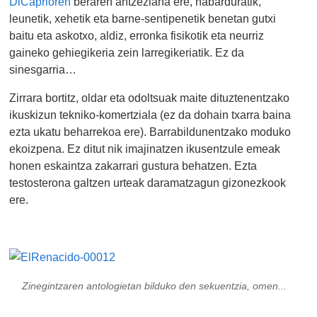
DiCaprioren
beraren antzezlana ere, ñabarduratik,
leunetik, xehetik eta barne-sentipenetik benetan gutxi
baitu eta askotxo, aldiz, erronka fisikotik eta neurriz
gaineko gehiegikeria zein larregikeriatik. Ez da
sinesgarria…
Zirrara bortitz, oldar eta odoltsuak maite dituztenentzako
ikuskizun tekniko-komertziala (ez da dohain txarra baina
ezta ukatu beharrekoa ere). Barrabildunentzako moduko
ekoizpena. Ez ditut nik imajinatzen ikusentzule emeak
honen eskaintza zakarrari gustura behatzen. Ezta
testosterona galtzen urteak daramatzagun gizonezkook
ere.
Zinegintzaren antologietan bilduko den sekuentzia, omen...