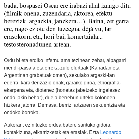
bada, bospasei Oscar ere irabazi ahal izango ditu
(filmik onena, zuzendaria, aktorea, efektu
bereziak, argazkia, janzkera…). Baina, zer gerta
ere, nago ez ote den luzeegia, déjà vu, lar
erasokorra eta, hori bai, komertziala...
testosteronadunen artean.
Ordu bi eta erdiko infernu amaitezinean zehar, aipagarri
mendi-paisaia eta erreka-zulo elurtuak (Kanadan eta
Argentinan grabatuak omen), sekulako argazki-lan
ederra, karakterizazio onak, garaiko giroa, etnografia-
ekarpena eta, diotenez (honetaz jabetzeko ingelesez
ondo jakin behar), duela berrehun urteko kolonoen
hizkera jatorra. Demasa, berriz, artzaren sekuentzia eta
ondoko borroka.
Aukeran, ez nituzke ordea batere sarituko gidoia,
kontakizuna, elkarrizketak eta erasiak. Ezta
Leonardo