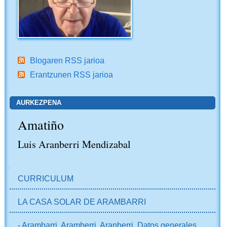
Blogaren RSS jarioa
Erantzunen RSS jarioa
AURKEZPENA
Amatiño
Luis Aranberri Mendizabal
NABIGAZIOA
CURRICULUM
LA CASA SOLAR DE ARAMBARRI
- Arambarri, Aramberri, Aranberri. Datos generales