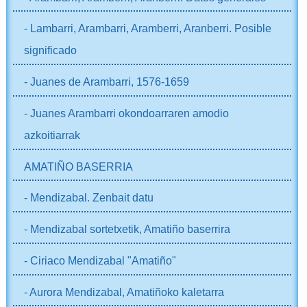
- Lambarri, Arambarri, Aramberri, Aranberri. Posible
significado
- Juanes de Arambarri, 1576-1659
- Juanes Arambarri okondoarraren amodio
azkoitiarrak
AMATIÑO BASERRIA
- Mendizabal. Zenbait datu
- Mendizabal sortetxetik, Amatiño baserrira
- Ciriaco Mendizabal "Amatiño"
- Aurora Mendizabal, Amatiñoko kaletarra