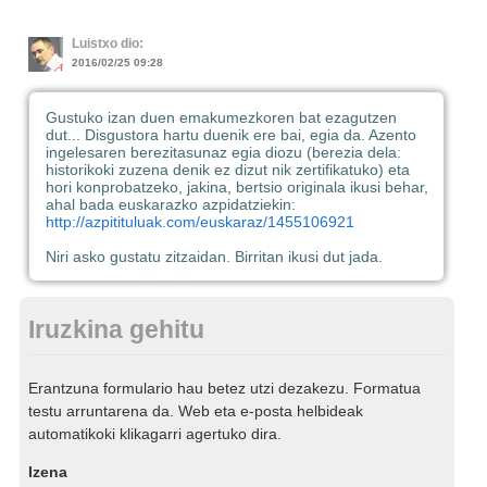
Luistxo dio:
2016/02/25 09:28
Gustuko izan duen emakumezkoren bat ezagutzen
dut... Disgustora hartu duenik ere bai, egia da. Azento
ingelesaren berezitasunaz egia diozu (berezia dela:
historikoki zuzena denik ez dizut nik zertifikatuko) eta
hori konprobatzeko, jakina, bertsio originala ikusi behar,
ahal bada euskarazko azpidatziekin:
http://azpitituluak.com/euskaraz/1455106921
Niri asko gustatu zitzaidan. Birritan ikusi dut jada.
Iruzkina gehitu
Erantzuna formulario hau betez utzi dezakezu. Formatua
testu arruntarena da. Web eta e-posta helbideak
automatikoki klikagarri agertuko dira.
Izena