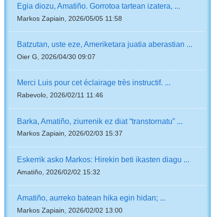
Egia diozu, Amatiño. Gorrotoa tartean izatera, ...
Markos Zapiain, 2026/05/05 11:58
Batzutan, uste eze, Ameriketara juatia aberastian ...
Oier G, 2026/04/30 09:07
Merci Luis pour cet éclairage très instructif. ...
Rabevolo, 2026/02/11 11:46
Barka, Amatiño, ziurrenik ez diat “transtornatu” ...
Markos Zapiain, 2026/02/03 15:37
Eskerrik asko Markos: Hirekin beti ikasten diagu ...
Amatiño, 2026/02/02 15:32
Amatiño, aurreko batean hika egin hidan; ...
Markos Zapiain, 2026/02/02 13:00