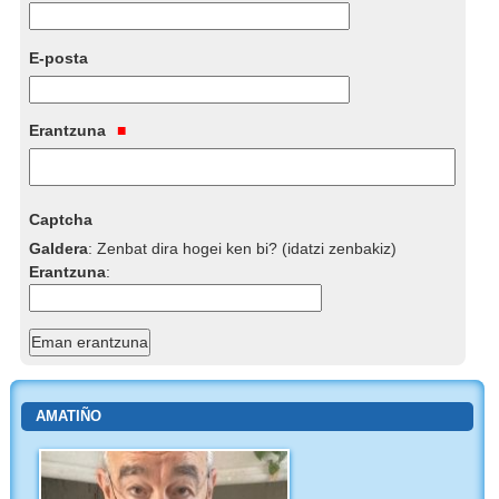
E-posta
Erantzuna
Captcha
Galdera
:
Zenbat dira hogei ken bi? (idatzi zenbakiz)
Erantzuna
:
AMATIÑO