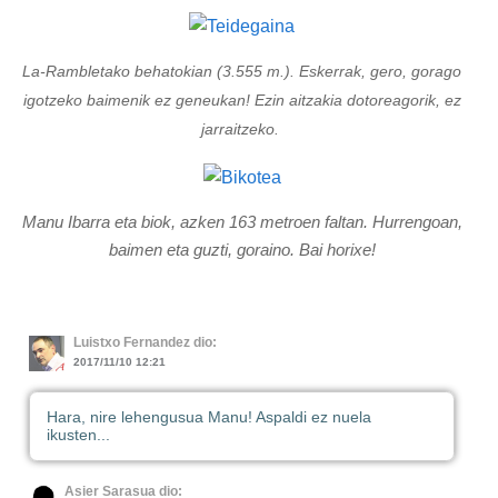
La-Rambletako behatokian (3.555 m.). Eskerrak, gero, gorago
igotzeko baimenik ez geneukan! Ezin aitzakia dotoreagorik, ez
jarraitzeko.
Manu Ibarra eta biok, azken 163 metroen faltan. Hurrengoan,
baimen eta guzti, goraino. Bai horixe!
Luistxo Fernandez dio:
2017/11/10 12:21
Hara, nire lehengusua Manu! Aspaldi ez nuela
ikusten...
Asier Sarasua dio: