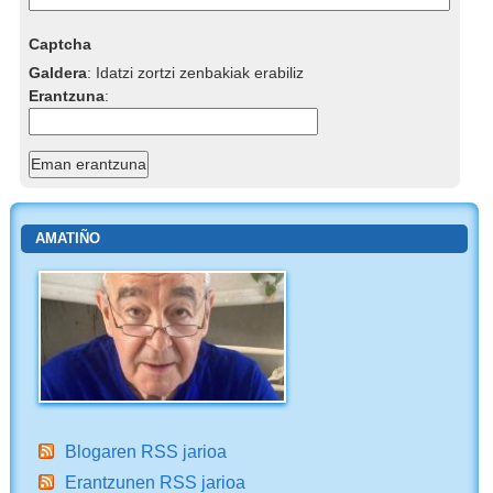
Captcha
Galdera
:
Idatzi zortzi zenbakiak erabiliz
Erantzuna
:
AMATIÑO
Blogaren RSS jarioa
Erantzunen RSS jarioa