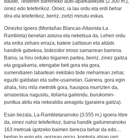
daude, Teideren barreneko auto-aparkalekutik (2.300 m.),
oinez edo teleferikoz. Oinez, ia lau ordu eta erdi behar
dira eta teleferikoz, berriz, zortzi minutu eskas.
Oinezko igoera (Montañas Blancas-Altavista-La
Rambleta) benetan astuna eta neketsua da. Lehen ordu
eta erdia zeharo erraza, batere zailtasun eta aldats
handirik gabekoa, bidezidor eroso samarrean barrena.
Baina, ia hiru orduko bigarren partea, berriz, zinez gaitza
eta gogaikarria, etengabe beti gora eta gora,
sumendiaren labartean irekitako bide meharrean zehar,
eguzki galdatan eta sufre-usainetan. Gainera, gora egin
ahala, hiru mila metrotik gora, hauspoa murrizten da,
arnasestua nagusitu, itolarria gailendu, burukomin-
punttua akitu eta nekealdia areagotu (garaiera gaitza).
Esan bezala, La-Rambletarainoko (3.555 m.) igoera libre
da, oinez nahiz teleferikoz, baina handik gailurrerainoko
163 metroak igotzeko baimen berezia behar da edo…
bertan lo egin eta, goizean goizo, kontrola abian jarri