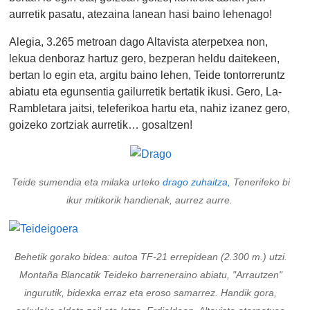
aurretik pasatu, atezaina lanean hasi baino lehenago!
Alegia, 3.265 metroan dago Altavista aterpetxea non,
lekua denboraz hartuz gero, bezperan heldu daitekeen,
bertan lo egin eta, argitu baino lehen, Teide tontorreruntz
abiatu eta egunsentia gailurretik bertatik ikusi. Gero, La-
Rambletara jaitsi, teleferikoa hartu eta, nahiz izanez gero,
goizeko zortziak aurretik… gosaltzen!
Teide sumendia eta milaka urteko
drago zuhaitza,
Tenerifeko bi
ikur mitikorik handienak, aurrez aurre.
Behetik gorako bidea: autoa TF-21 errepidean (2.300 m.) utzi.
Montaña Blancatik Teideko barreneraino abiatu, "Arrautzen"
ingurutik, bidexka erraz eta eroso samarrez. Handik gora,