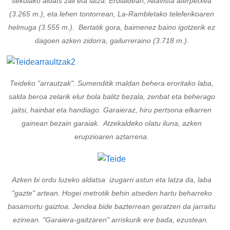
sekulako aldats zail eta latza. Erdialdean, Altavista aterpetxea
(3.265 m.), eta lehen tontorrean, La-Rambletako teleferikoaren
helmuga (3.555 m.). Bertatik gora, baimenez baino igotzerik ez
dagoen azken zidorra, gailurreraino (3.718 m.).
Teideko "arrautzak". Sumenditik maldan behera eroritako laba,
salda beroa zelarik elur bola balitz bezala, zenbat eta beherago
jaitsi, hainbat eta handiago. Garaieraz, hiru pertsona elkarren
gainean bezain garaiak. Atzekaldeko olatu iluna, azken
erupzioaren aztarrena.
Azken bi ordu luzeko aldatsa izugarri astun eta latza da, laba
"gazte" artean. Hogei metrotik behin atseden hartu beharreko
basamortu gaiztoa. Jendea bide bazterrean geratzen da jarraitu
ezinean. "Garaiera-gaitzaren" arriskurik ere bada, ezustean.