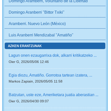
Domingo Aramberri, Voluntario de la Libertad
Domingo Aranberri "Bittor Txiki"
Aramberri. Nuevo León (México)
Luis Aranberri Mendizabal "Amatiño"
AZKEN ERANTZUNAK
Lagun onen ezaugarrixa dok, alkarri kritikatzeko ...
Oier G, 2026/05/06 12:46
Egia diozu, Amatiño. Gorrotoa tartean izatera, ...
Markos Zapiain, 2026/05/05 11:58
Batzutan, uste eze, Ameriketara juatia aberastian ...
Oier G, 2026/04/30 09:07