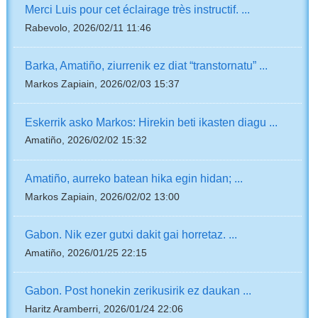
Merci Luis pour cet éclairage très instructif. ...
Rabevolo, 2026/02/11 11:46
Barka, Amatiño, ziurrenik ez diat “transtornatu” ...
Markos Zapiain, 2026/02/03 15:37
Eskerrik asko Markos: Hirekin beti ikasten diagu ...
Amatiño, 2026/02/02 15:32
Amatiño, aurreko batean hika egin hidan; ...
Markos Zapiain, 2026/02/02 13:00
Gabon. Nik ezer gutxi dakit gai horretaz. ...
Amatiño, 2026/01/25 22:15
Gabon. Post honekin zerikusirik ez daukan ...
Haritz Aramberri, 2026/01/24 22:06