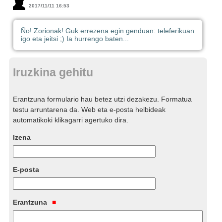
2017/11/11 16:53
Ño! Zorionak! Guk errezena egin genduan: teleferikuan
igo eta jeitsi ;) Ia hurrengo baten...
Iruzkina gehitu
Erantzuna formulario hau betez utzi dezakezu. Formatua
testu arruntarena da. Web eta e-posta helbideak
automatikoki klikagarri agertuko dira.
Izena
E-posta
Erantzuna