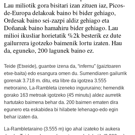
Lau miliotik gora bisitari izan zituen iaz, Picos-
de-Europa delakoak baino bi bider gehiago,
Ordesak baino sei-zazpi aldiz gehiago eta
Doñanak baino hamahiru bider gehiago. Lau
milioi ikusliar horietatik %2k besterik ez dute
gailurrera igotzeko baimenik lortu izaten. Hau
da, eguneko, 200 lagunek baino ez.
Teide (Etxeide), guantxe izena da, “infernu” (gaiztoaren
etxe-baita) edo esangura omen du. Sumendiaren gailurrik
gorenak 3.718 m. ditu, eta libre da igotzea 3.555
metroraino, La-Rambleta izeneko ingururaino; hemendik
gorako 163 metroak igotzeko (45 minutu) aldez aurretik
hartutako baimena behar da. 200 baimen ematen dira
egunero eta eskabidea bi hilabete lehenago-edo egin
behar izaten da.
La-Rambletaraino (3.555 m) igo ahal izateko bi aukera