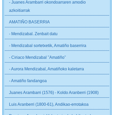
- Juanes Arambarri okondoarraren amodio
azkoitiarrak
AMATIÑO BASERRIA
- Mendizabal. Zenbait datu
- Mendizabal sortetxetik, Amatiño baserrira
- Ciriaco Mendizabal "Amatiño"
- Aurora Mendizabal, Amatiñoko kaletarra
- Amatiño fandangoa
Juanes Arambarri (1576) - Koldo Aranberri (1908)
Luis Aranberri (1800-61), Andikao-errotakoa