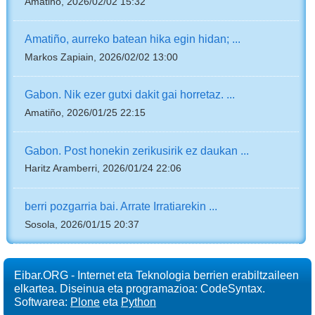
Amatiño, 2026/02/02 15:32
Amatiño, aurreko batean hika egin hidan; ...
Markos Zapiain, 2026/02/02 13:00
Gabon. Nik ezer gutxi dakit gai horretaz. ...
Amatiño, 2026/01/25 22:15
Gabon. Post honekin zerikusirik ez daukan ...
Haritz Aramberri, 2026/01/24 22:06
berri pozgarria bai. Arrate Irratiarekin ...
Sosola, 2026/01/15 20:37
Eibar.ORG - Internet eta Teknologia berrien erabiltzaileen
elkartea. Diseinua eta programazioa: CodeSyntax.
Softwarea:
Plone
eta
Python