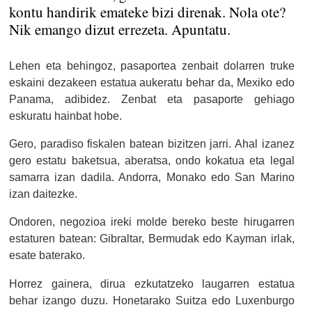
kontu handirik emateke bizi direnak. Nola ote?
Nik emango dizut errezeta. Apuntatu.
Lehen eta behingoz, pasaportea zenbait dolarren truke
eskaini dezakeen estatua aukeratu behar da, Mexiko edo
Panama, adibidez. Zenbat eta pasaporte gehiago
eskuratu hainbat hobe.
Gero, paradiso fiskalen batean bizitzen jarri. Ahal izanez
gero estatu baketsua, aberatsa, ondo kokatua eta legal
samarra izan dadila. Andorra, Monako edo San Marino
izan daitezke.
Ondoren, negozioa ireki molde bereko beste hirugarren
estaturen batean: Gibraltar, Bermudak edo Kayman irlak,
esate baterako.
Horrez gainera, dirua ezkutatzeko laugarren estatua
behar izango duzu. Honetarako Suitza edo Luxenburgo