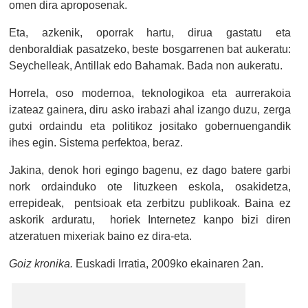
omen dira aproposenak.
Eta, azkenik, oporrak hartu, dirua gastatu eta
denboraldiak pasatzeko, beste bosgarrenen bat aukeratu:
Seychelleak, Antillak edo Bahamak. Bada non aukeratu.
Horrela, oso modernoa, teknologikoa eta aurrerakoia
izateaz gainera, diru asko irabazi ahal izango duzu, zerga
gutxi ordaindu eta politikoz jositako gobernuengandik
ihes egin. Sistema perfektoa, beraz.
Jakina, denok hori egingo bagenu, ez dago batere garbi
nork ordainduko ote lituzkeen eskola, osakidetza,
errepideak, pentsioak eta zerbitzu publikoak. Baina ez
askorik arduratu, horiek Internetez kanpo bizi diren
atzeratuen mixeriak baino ez dira-eta.
Goiz kronika.
Euskadi Irratia, 2009ko ekainaren 2an.