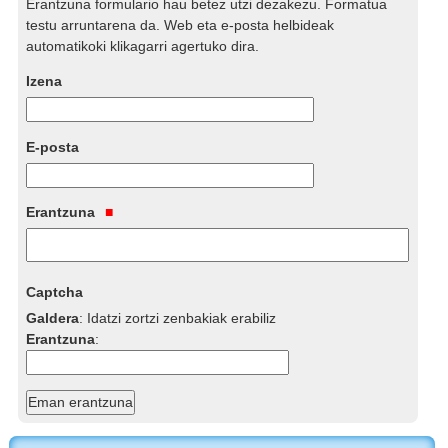
Erantzuna formulario hau betez utzi dezakezu. Formatua
testu arruntarena da. Web eta e-posta helbideak
automatikoki klikagarri agertuko dira.
Izena
E-posta
Erantzuna
Captcha
Galdera
:
Idatzi zortzi zenbakiak erabiliz
Erantzuna
: