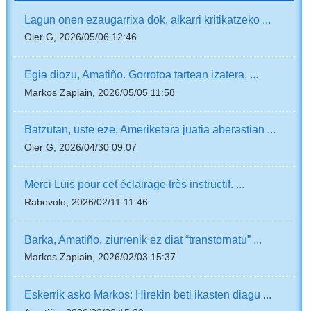
Lagun onen ezaugarrixa dok, alkarri kritikatzeko ...
Oier G, 2026/05/06 12:46
Egia diozu, Amatiño. Gorrotoa tartean izatera, ...
Markos Zapiain, 2026/05/05 11:58
Batzutan, uste eze, Ameriketara juatia aberastian ...
Oier G, 2026/04/30 09:07
Merci Luis pour cet éclairage très instructif. ...
Rabevolo, 2026/02/11 11:46
Barka, Amatiño, ziurrenik ez diat “transtornatu” ...
Markos Zapiain, 2026/02/03 15:37
Eskerrik asko Markos: Hirekin beti ikasten diagu ...