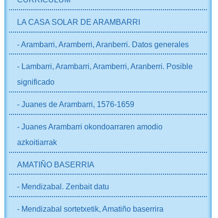
LA CASA SOLAR DE ARAMBARRI
- Arambarri, Aramberri, Aranberri. Datos generales
- Lambarri, Arambarri, Aramberri, Aranberri. Posible
significado
- Juanes de Arambarri, 1576-1659
- Juanes Arambarri okondoarraren amodio
azkoitiarrak
AMATIÑO BASERRIA
- Mendizabal. Zenbait datu
- Mendizabal sortetxetik, Amatiño baserrira