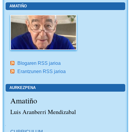
AMATIÑO
Blogaren RSS jarioa
Erantzunen RSS jarioa
AURKEZPENA
Amatiño
Luis Aranberri Mendizabal
NABIGAZIOA
CURRICULUM