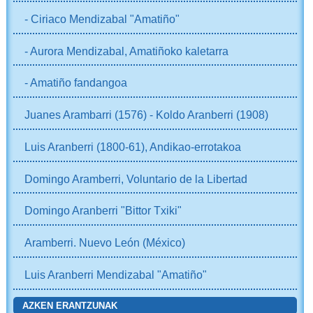
- Ciriaco Mendizabal "Amatiño"
- Aurora Mendizabal, Amatiñoko kaletarra
- Amatiño fandangoa
Juanes Arambarri (1576) - Koldo Aranberri (1908)
Luis Aranberri (1800-61), Andikao-errotakoa
Domingo Aramberri, Voluntario de la Libertad
Domingo Aranberri "Bittor Txiki"
Aramberri. Nuevo León (México)
Luis Aranberri Mendizabal "Amatiño"
AZKEN ERANTZUNAK