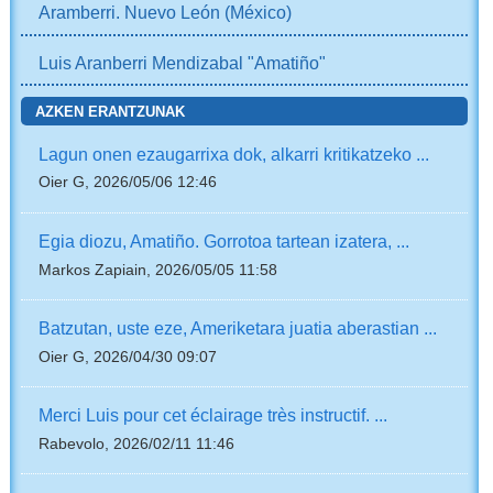
Aramberri. Nuevo León (México)
Luis Aranberri Mendizabal "Amatiño"
AZKEN ERANTZUNAK
Lagun onen ezaugarrixa dok, alkarri kritikatzeko ...
Oier G, 2026/05/06 12:46
Egia diozu, Amatiño. Gorrotoa tartean izatera, ...
Markos Zapiain, 2026/05/05 11:58
Batzutan, uste eze, Ameriketara juatia aberastian ...
Oier G, 2026/04/30 09:07
Merci Luis pour cet éclairage très instructif. ...
Rabevolo, 2026/02/11 11:46