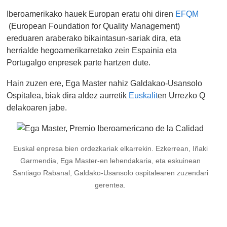
Iberoamerikako hauek Europan eratu ohi diren
EFQM
(European Foundation for Quality Management)
ereduaren araberako bikaintasun-sariak dira, eta
herrialde hegoamerikarretako zein Espainia eta
Portugalgo enpresek parte hartzen dute.
Hain zuzen ere, Ega Master nahiz Galdakao-Usansolo
Ospitalea, biak dira aldez aurretik
Euskalit
en Urrezko Q
delakoaren jabe.
Euskal enpresa bien ordezkariak elkarrekin. Ezkerrean, Iñaki
Garmendia, Ega Master-en lehendakaria, eta eskuinean
Santiago Rabanal, Galdako-Usansolo ospitalearen zuzendari
gerentea.