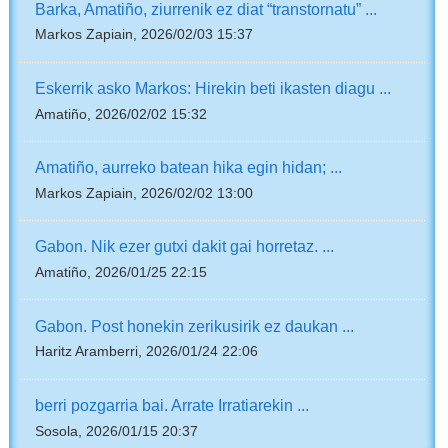
Barka, Amatiño, ziurrenik ez diat “transtornatu” ...
Markos Zapiain, 2026/02/03 15:37
Eskerrik asko Markos: Hirekin beti ikasten diagu ...
Amatiño, 2026/02/02 15:32
Amatiño, aurreko batean hika egin hidan; ...
Markos Zapiain, 2026/02/02 13:00
Gabon. Nik ezer gutxi dakit gai horretaz. ...
Amatiño, 2026/01/25 22:15
Gabon. Post honekin zerikusirik ez daukan ...
Haritz Aramberri, 2026/01/24 22:06
berri pozgarria bai. Arrate Irratiarekin ...
Sosola, 2026/01/15 20:37