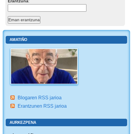
Erantzuna
:
AMATIÑO
Blogaren RSS jarioa
Erantzunen RSS jarioa
AURKEZPENA