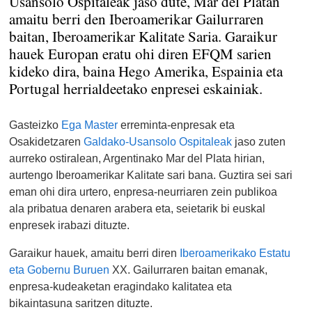
Usansolo Ospitaleak jaso dute, Mar del Platan
amaitu berri den Iberoamerikar Gailurraren
baitan, Iberoamerikar Kalitate Saria. Garaikur
hauek Europan eratu ohi diren EFQM sarien
kideko dira, baina Hego Amerika, Espainia eta
Portugal herrialdeetako enpresei eskainiak.
Gasteizko
Ega Master
erreminta-enpresak eta
Osakidetzaren
Galdako-Usansolo Ospitaleak
jaso zuten
aurreko ostiralean, Argentinako Mar del Plata hirian,
aurtengo Iberoamerikar Kalitate sari bana. Guztira sei sari
eman ohi dira urtero, enpresa-neurriaren zein publikoa
ala pribatua denaren arabera eta, seietarik bi euskal
enpresek irabazi dituzte.
Garaikur hauek, amaitu berri diren
Iberoamerikako Estatu
eta Gobernu Buruen
XX. Gailurraren baitan emanak,
enpresa-kudeaketan eragindako kalitatea eta
bikaintasuna saritzen dituzte.