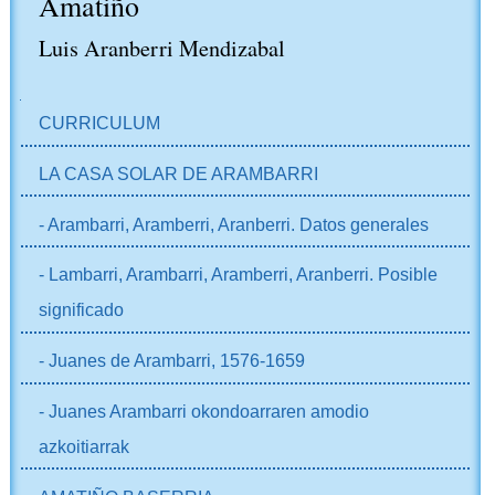
Amatiño
Luis Aranberri Mendizabal
NABIGAZIOA
CURRICULUM
LA CASA SOLAR DE ARAMBARRI
- Arambarri, Aramberri, Aranberri. Datos generales
- Lambarri, Arambarri, Aramberri, Aranberri. Posible
significado
- Juanes de Arambarri, 1576-1659
- Juanes Arambarri okondoarraren amodio
azkoitiarrak