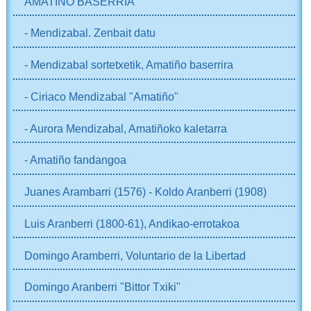
AMATIÑO BASERRIA
- Mendizabal. Zenbait datu
- Mendizabal sortetxetik, Amatiño baserrira
- Ciriaco Mendizabal "Amatiño"
- Aurora Mendizabal, Amatiñoko kaletarra
- Amatiño fandangoa
Juanes Arambarri (1576) - Koldo Aranberri (1908)
Luis Aranberri (1800-61), Andikao-errotakoa
Domingo Aramberri, Voluntario de la Libertad
Domingo Aranberri "Bittor Txiki"