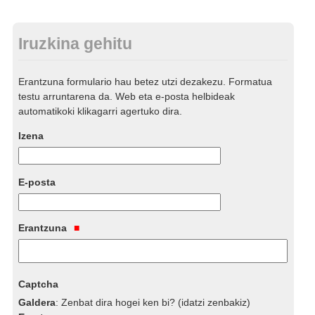
Iruzkina gehitu
Erantzuna formulario hau betez utzi dezakezu. Formatua
testu arruntarena da. Web eta e-posta helbideak
automatikoki klikagarri agertuko dira.
Izena
E-posta
Erantzuna
Captcha
Galdera
:
Zenbat dira hogei ken bi? (idatzi zenbakiz)