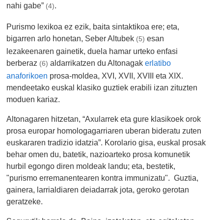
nahi gabe”
.
(4)
Purismo lexikoa ez ezik, baita sintaktikoa ere; eta,
bigarren arlo honetan, Seber Altubek
esan
(5)
lezakeenaren gainetik, duela hamar urteko enfasi
berberaz
aldarrikatzen du Altonagak
erlatibo
(6)
anaforikoen
prosa-moldea, XVI, XVII, XVIII eta XIX.
mendeetako euskal klasiko guztiek erabili izan zituzten
moduen kariaz.
Altonagaren hitzetan, “Axularrek eta gure klasikoek orok
prosa europar homologagarriaren uberan bideratu zuten
euskararen tradizio idatzia”. Korolario gisa, euskal prosak
behar omen du, batetik, nazioarteko prosa komunetik
hurbil egongo diren moldeak landu; eta, bestetik,
"purismo erremanentearen kontra immunizatu". Guztia,
gainera, larrialdiaren deiadarrak jota, geroko gerotan
geratzeke.