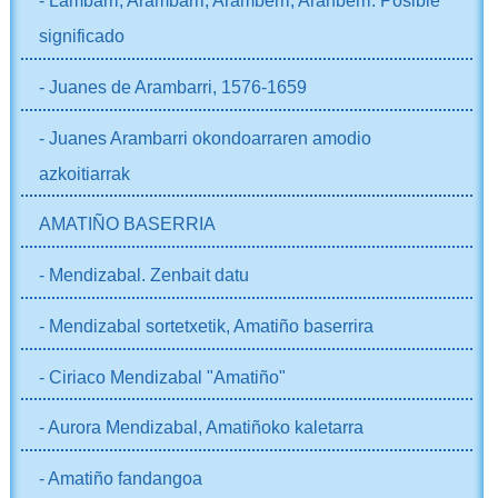
- Lambarri, Arambarri, Aramberri, Aranberri. Posible
significado
- Juanes de Arambarri, 1576-1659
- Juanes Arambarri okondoarraren amodio
azkoitiarrak
AMATIÑO BASERRIA
- Mendizabal. Zenbait datu
- Mendizabal sortetxetik, Amatiño baserrira
- Ciriaco Mendizabal "Amatiño"
- Aurora Mendizabal, Amatiñoko kaletarra
- Amatiño fandangoa