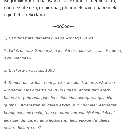
Segurutik horrela da. Baina, izatekotan, eta egitekotan,
nago ez ote den, gehienbat, plebeioek baino patrizioek
egin beharreko lana.
---oo0oo---
1) Patrizioak eta
plebeioak. Kepa Altonaga, 2024.
2 Burlatzen naiz Garibaiez, bai halaber Etxabez...
Joan Klaberia,
XVII. mendean
3) Euskeraren auziaz, 1988.
4) Kontua da, ordea, nork jarriko ote dion katuari kaskabiloa.
Altonagak berak idatzia da 2005 urtean "Adostutako eredu
baten bila (edo amaigabeko eztabaida aspergarria gainditu
guran)". Adierazten ari garen azken liburu honetan Altonagak
berak, besteak beste, "purismoaren inpronta filial indeleblea"
aipatzen du. Bere hautu lexikalaren laginetakoa da. Baina
aukera bakarra ote?