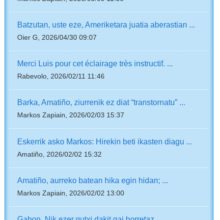
Batzutan, uste eze, Ameriketara juatia aberastian ...
Oier G, 2026/04/30 09:07
Merci Luis pour cet éclairage très instructif. ...
Rabevolo, 2026/02/11 11:46
Barka, Amatiño, ziurrenik ez diat “transtornatu” ...
Markos Zapiain, 2026/02/03 15:37
Eskerrik asko Markos: Hirekin beti ikasten diagu ...
Amatiño, 2026/02/02 15:32
Amatiño, aurreko batean hika egin hidan; ...
Markos Zapiain, 2026/02/02 13:00
Gabon. Nik ezer gutxi dakit gai horretaz. ...