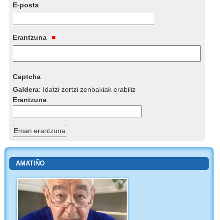
E-posta
Erantzuna
Captcha
Galdera
:
Idatzi zortzi zenbakiak erabiliz
Erantzuna
:
AMATIÑO