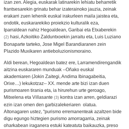
izan zen. Alegia, euskarak latinarekin lehiatu beharretik
frantsesarekin grinatu behar izaterainoko jauzia, zeinak
erakarri zuen lehenik euskal irakurleen maila jaistea eta,
ondotik, euskararekiko proiekzio kulturalik eza,
Iparraldean nahiz Hegoaldean, Garibai eta Etxaberekin
hasi, Azkoitiko Zalduntxoekin jarraitu eta, Luis Luziano
(2)
Bonaparte tarteko, Jose Migel Barandiaranen zein
Plazido Muxikaren antieboluzionismoraino.
Aldi berean, Hegoaldean batez ere, Larramendirengandik
aitzina euskararen munduak --Oñako euskal
akademiaren (Jokin Zaitegi, Andima Ibinagabeitia,
Orixe…) lekukotzaz-- XX. mende arte bizi izan duen
purismoaren tirania eta, ia hirurehun urte geroago,
Mitxelena eta Villasante
kontra izan arren, geldiarazi
(3)
ezin izan omen den garbizalekeriaren olatua.
Altonagaren ustez, “purismo erremanenteak azaltzen bide
digu egungo hiztegien purismo amorragarria, zeinak
oharkabean iraganera estuki kateatuta baikauzka, preso