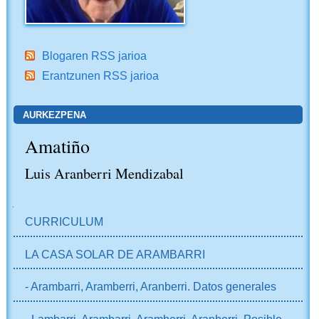
Blogaren RSS jarioa
Erantzunen RSS jarioa
AURKEZPENA
Amatiño
Luis Aranberri Mendizabal
NABIGAZIOA
CURRICULUM
LA CASA SOLAR DE ARAMBARRI
- Arambarri, Aramberri, Aranberri. Datos generales