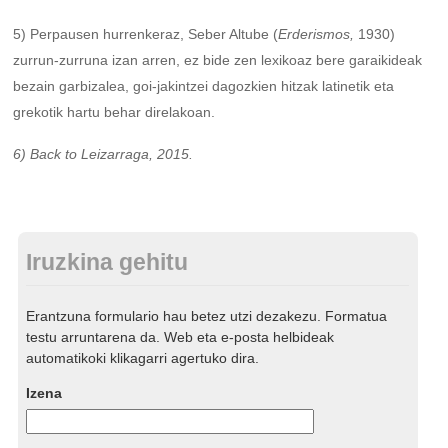
5) Perpausen hurrenkeraz, Seber Altube (
Erderismos,
1930)
zurrun-zurruna izan arren, ez bide zen lexikoaz bere garaikideak
bezain garbizalea, goi-jakintzei dagozkien hitzak latinetik eta
grekotik hartu behar direlakoan.
6) Back to Leizarraga, 2015.
Iruzkina gehitu
Erantzuna formulario hau betez utzi dezakezu. Formatua
testu arruntarena da. Web eta e-posta helbideak
automatikoki klikagarri agertuko dira.
Izena