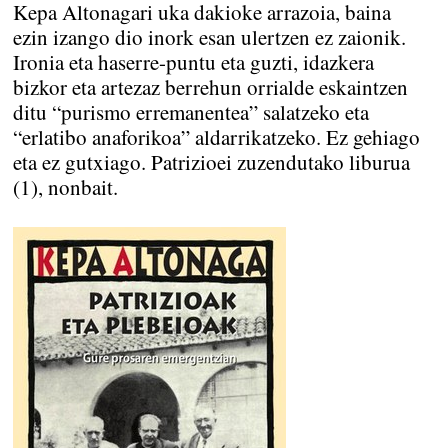
Kepa Altonagari uka dakioke arrazoia, baina
ezin izango dio inork esan ulertzen ez zaionik.
Ironia eta haserre-puntu eta guzti, idazkera
bizkor eta artezaz berrehun orrialde eskaintzen
ditu “purismo erremanentea” salatzeko eta
“erlatibo anaforikoa” aldarrikatzeko. Ez gehiago
eta ez gutxiago. Patrizioei zuzendutako liburua
(1), nonbait.