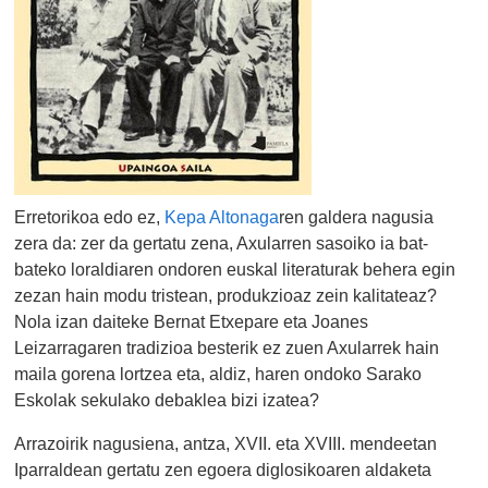
Erretorikoa edo ez,
Kepa Altonaga
ren galdera nagusia
zera da: zer da gertatu zena, Axularren sasoiko ia bat-
bateko loraldiaren ondoren euskal literaturak behera egin
zezan hain modu tristean, produkzioaz zein kalitateaz?
Nola izan daiteke Bernat Etxepare eta Joanes
Leizarragaren tradizioa besterik ez zuen Axularrek hain
maila gorena lortzea eta, aldiz, haren ondoko Sarako
Eskolak sekulako debaklea bizi izatea?
Arrazoirik nagusiena, antza, XVII. eta XVIII. mendeetan
Iparraldean gertatu zen egoera diglosikoaren aldaketa