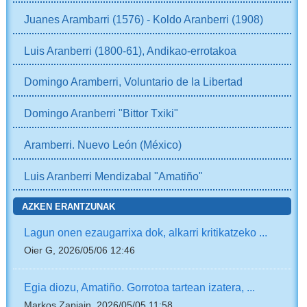
Juanes Arambarri (1576) - Koldo Aranberri (1908)
Luis Aranberri (1800-61), Andikao-errotakoa
Domingo Aramberri, Voluntario de la Libertad
Domingo Aranberri "Bittor Txiki"
Aramberri. Nuevo León (México)
Luis Aranberri Mendizabal "Amatiño"
AZKEN ERANTZUNAK
Lagun onen ezaugarrixa dok, alkarri kritikatzeko ...
Oier G, 2026/05/06 12:46
Egia diozu, Amatiño. Gorrotoa tartean izatera, ...
Markos Zapiain, 2026/05/05 11:58