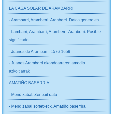
LA CASA SOLAR DE ARAMBARRI
- Arambarri, Aramberri, Aranberri. Datos generales
- Lambarri, Arambarri, Aramberri, Aranberri. Posible
significado
- Juanes de Arambarri, 1576-1659
- Juanes Arambarri okondoarraren amodio
azkoitiarrak
AMATIÑO BASERRIA
- Mendizabal. Zenbait datu
- Mendizabal sortetxetik, Amatiño baserrira