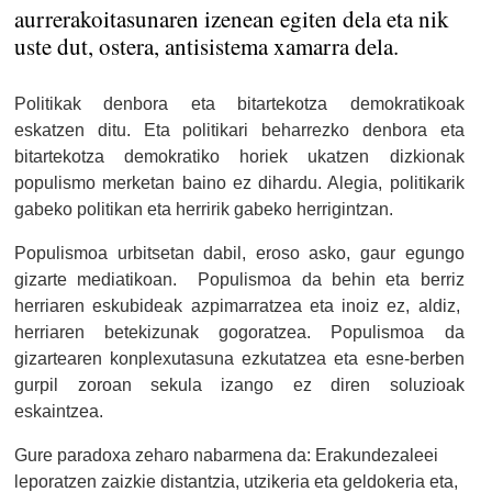
aurrerakoitasunaren izenean egiten dela eta nik
uste dut, ostera, antisistema xamarra dela.
Politikak denbora eta bitartekotza demokratikoak
eskatzen ditu. Eta politikari beharrezko denbora eta
bitartekotza demokratiko horiek ukatzen dizkionak
populismo merketan baino ez dihardu. Alegia, politikarik
gabeko politikan eta herririk gabeko herrigintzan.
Populismoa urbitsetan dabil, eroso asko, gaur egungo
gizarte mediatikoan.
Populismoa da behin eta berriz
herriaren eskubideak azpimarratzea eta inoiz ez, aldiz,
herriaren betekizunak gogoratzea. Populismoa da
gizartearen konplexutasuna ezkutatzea eta esne-berben
gurpil zoroan sekula izango ez diren soluzioak
eskaintzea.
Gure paradoxa zeharo nabarmena da: Erakundezaleei
leporatzen zaizkie distantzia, utzikeria eta geldokeria eta,