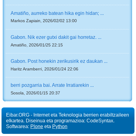
Amatiño, aurreko batean hika egin hidan; ...
Markos Zapiain, 2026/02/02 13:00
Gabon. Nik ezer gutxi dakit gai horretaz. ...
Amatiño, 2026/01/25 22:15
Gabon. Post honekin zerikusirik ez daukan ...
Haritz Aramberri, 2026/01/24 22:06
berri pozgarria bai. Arrate Irratiarekin ...
Sosola, 2026/01/15 20:37
Eibar.ORG - Internet eta Teknologia berrien erabiltzaileen
elkartea. Diseinua eta programazioa: CodeSyntax.
Softwarea:
Plone
eta
Python