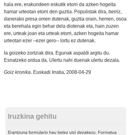
hala ere, erakundeen eskutik etorri da azken hogeita
hamar urteotan etorri den guztia. Populistak dira, berriz,
danerako presa omen dutenak, guztia orain, hemen, osoa
eta berehala egin behar dela diotenak eta, hain zuzen
ere, urteak joan eta urteak etorri, azken hogeita hamar
urteotan ezer –ezer gero-- lortu ez dutenak.
Ia goizeko zortziak dira. Egunak aspaldi argitu du.
Esnatzeko ordua da. Ulertu nahi duenak ulertu dezala.
Goiz kronika
. Euskadi Irratia, 2008-04-29
Iruzkina gehitu
Erantzuna formulario hau betez utzi dezakezu. Formatua