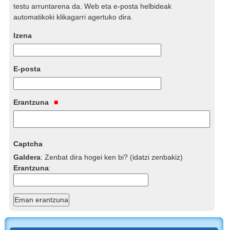
testu arruntarena da. Web eta e-posta helbideak
automatikoki klikagarri agertuko dira.
Izena
E-posta
Erantzuna
Captcha
Galdera
:
Zenbat dira hogei ken bi? (idatzi zenbakiz)
Erantzuna
: