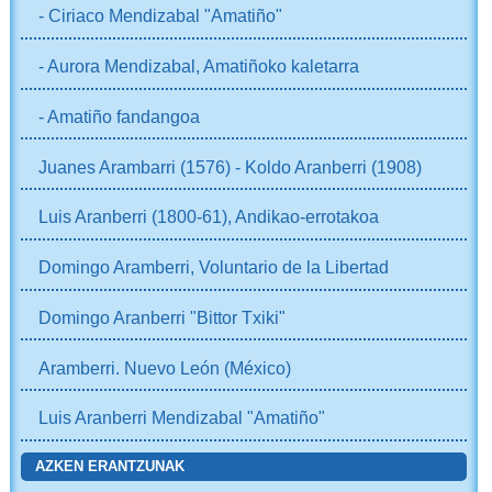
- Ciriaco Mendizabal "Amatiño"
- Aurora Mendizabal, Amatiñoko kaletarra
- Amatiño fandangoa
Juanes Arambarri (1576) - Koldo Aranberri (1908)
Luis Aranberri (1800-61), Andikao-errotakoa
Domingo Aramberri, Voluntario de la Libertad
Domingo Aranberri "Bittor Txiki"
Aramberri. Nuevo León (México)
Luis Aranberri Mendizabal "Amatiño"
AZKEN ERANTZUNAK