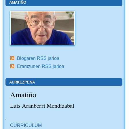
AMATIÑO
Blogaren RSS jarioa
Erantzunen RSS jarioa
AURKEZPENA
Amatiño
Luis Aranberri Mendizabal
NABIGAZIOA
CURRICULUM