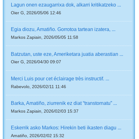
Lagun onen ezaugarrixa dok, alkarri kritikatzeko ...
Oier G, 2026/05/06 12:46
Egia diozu, Amatiño. Gorrotoa tartean izatera, ...
Markos Zapiain, 2026/05/05 11:58
Batzutan, uste eze, Ameriketara juatia aberastian ...
Oier G, 2026/04/30 09:07
Merci Luis pour cet éclairage très instructif. ...
Rabevolo, 2026/02/11 11:46
Barka, Amatiño, ziurrenik ez diat “transtornatu” ...
Markos Zapiain, 2026/02/03 15:37
Eskerrik asko Markos: Hirekin beti ikasten diagu ...
Amatiño, 2026/02/02 15:32