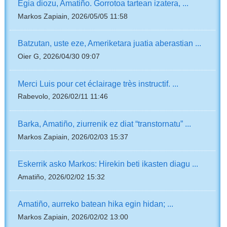
Egia diozu, Amatiño. Gorrotoa tartean izatera, ...
Markos Zapiain, 2026/05/05 11:58
Batzutan, uste eze, Ameriketara juatia aberastian ...
Oier G, 2026/04/30 09:07
Merci Luis pour cet éclairage très instructif. ...
Rabevolo, 2026/02/11 11:46
Barka, Amatiño, ziurrenik ez diat “transtornatu” ...
Markos Zapiain, 2026/02/03 15:37
Eskerrik asko Markos: Hirekin beti ikasten diagu ...
Amatiño, 2026/02/02 15:32
Amatiño, aurreko batean hika egin hidan; ...
Markos Zapiain, 2026/02/02 13:00