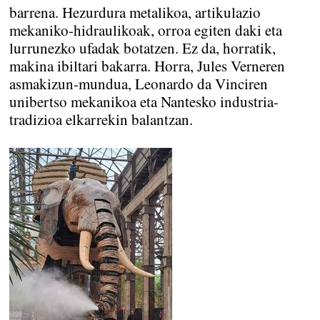
barrena. Hezurdura metalikoa, artikulazio
mekaniko-hidraulikoak, orroa egiten daki eta
lurrunezko ufadak botatzen. Ez da, horratik,
makina ibiltari bakarra. Horra, Jules Verneren
asmakizun-mundua, Leonardo da Vinciren
unibertso mekanikoa eta Nantesko industria-
tradizioa elkarrekin balantzan.