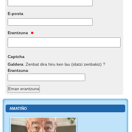
E-posta
Erantzuna
Captcha
Galdera
:
Zenbat dira hiru ken lau (idatzi zenbakiz) ?
Erantzuna
:
AMATIÑO