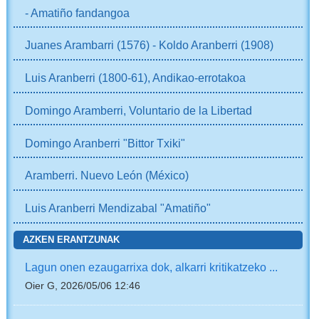
- Amatiño fandangoa
Juanes Arambarri (1576) - Koldo Aranberri (1908)
Luis Aranberri (1800-61), Andikao-errotakoa
Domingo Aramberri, Voluntario de la Libertad
Domingo Aranberri "Bittor Txiki"
Aramberri. Nuevo León (México)
Luis Aranberri Mendizabal "Amatiño"
AZKEN ERANTZUNAK
Lagun onen ezaugarrixa dok, alkarri kritikatzeko ...
Oier G, 2026/05/06 12:46