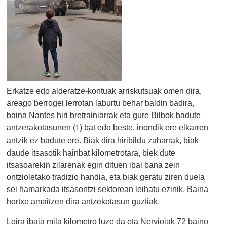
Erkatze edo alderatze-kontuak arriskutsuak omen dira,
areago berrogei lerrotan laburtu behar baldin badira,
baina Nantes hiri bretrainiarrak eta gure Bilbok badute
antzerakotasunen (
) bat edo beste, inondik ere elkarren
1
antzik ez badute ere. Biak dira hiribildu zaharrak, biak
daude itsasotik hainbat kilometrotara, biek dute
itsasoarekin zilarenak egin dituen ibai bana zein
ontzioletako tradizio handia, eta biak geratu ziren duela
sei hamarkada itsasontzi sektorean leihatu ezinik. Baina
hortxe amaitzen dira antzekotasun guztiak.
Loira ibaia mila kilometro luze da eta Nervioiak 72 baino