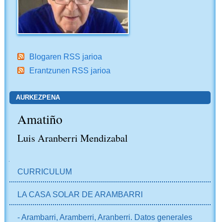
Blogaren RSS jarioa
Erantzunen RSS jarioa
AURKEZPENA
Amatiño
Luis Aranberri Mendizabal
NABIGAZIOA
CURRICULUM
LA CASA SOLAR DE ARAMBARRI
- Arambarri, Aramberri, Aranberri. Datos generales