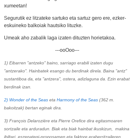
xumeetan!
Segurutik ez litzateke sartuko eta sartuz gero ere, ezker-
eskuineko balkoiak hautsiko lituzke.
Umeak aho zabalik laga izaten dituzten horietakoa.
---ooOoo---
1) Eibarren "antzeko" baino, sarriago erabili izaten dugu
"antzerako". Hainbatek esango du berdinak direla. Baina "antz"
sustantiboa da, eta "antzera", ostera, adizlaguna da. Ezin erabat
berdinak izan.
2) Wonder of the Seas
eta
Harmony of the Seas
(362 m.
bakoitzak) bertan eginak dira.
3) François Delarozière eta Pierre Orefice dira egitasmoaren
sortzaile eta arduradun. Biak eta biak hainbat ikuskizun, makina
ibiltari, eszenategi-proposamen eta faktore eraberritzaileren