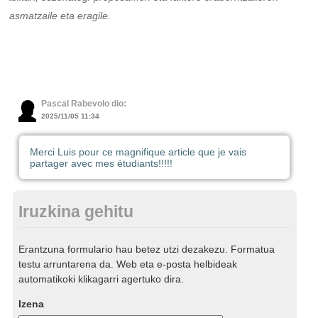
asmatzaile eta eragile.
Pascal Rabevolo dio:
2025/11/05 11:34
Merci Luis pour ce magnifique article que je vais
partager avec mes étudiants!!!!!
Iruzkina gehitu
Erantzuna formulario hau betez utzi dezakezu. Formatua
testu arruntarena da. Web eta e-posta helbideak
automatikoki klikagarri agertuko dira.
Izena