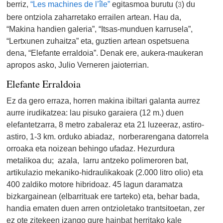
berriz,
“Les machines de l’île”
egitasmoa burutu (
) du
3
bere ontziola zaharretako errailen artean. Hau da,
“Makina handien galeria”, “Itsas-munduen karrusela”,
“Lertxunen zuhaitza” eta, guztien artean ospetsuena
dena, “Elefante erraldoia”. Denak ere, aukera-maukeran
apropos asko, Julio Verneren jaioterrian.
Elefante Erraldoia
Ez da gero erraza, horren makina ibiltari galanta aurrez
aurre irudikatzea: lau pisuko garaiera (12 m.) duen
elefantetzarra, 8 metro zabaleraz eta 21 luzeeraz, astiro-
astiro, 1-3 km. orduko abiadaz, norberarengana datorrela
orroaka eta noizean behingo ufadaz. Hezurdura
metalikoa du; azala, larru antzeko polimeroren bat,
artikulazio mekaniko-hidraulikakoak (2.000 litro olio) eta
400 zaldiko motore hibridoaz. 45 lagun daramatza
bizkargainean (elbarrituak ere tarteko) eta, behar bada,
handia ematen duen arren ontzioletako trantsitoetan, zer
ez ote zitekeen izango gure hainbat herritako kale