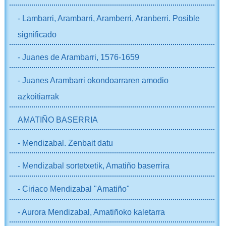
- Lambarri, Arambarri, Aramberri, Aranberri. Posible
significado
- Juanes de Arambarri, 1576-1659
- Juanes Arambarri okondoarraren amodio
azkoitiarrak
AMATIÑO BASERRIA
- Mendizabal. Zenbait datu
- Mendizabal sortetxetik, Amatiño baserrira
- Ciriaco Mendizabal "Amatiño"
- Aurora Mendizabal, Amatiñoko kaletarra