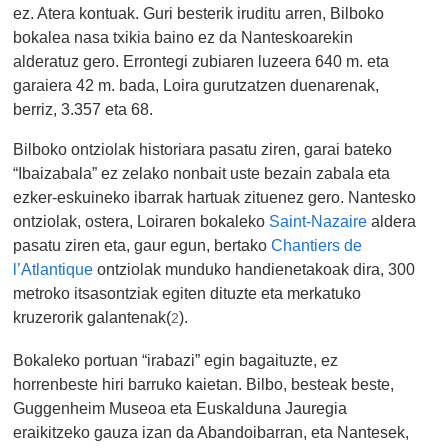
ez. Atera kontuak. Guri besterik iruditu arren, Bilboko
bokalea nasa txikia baino ez da Nanteskoarekin
alderatuz gero. Errontegi zubiaren luzeera 640 m. eta
garaiera 42 m. bada, Loira gurutzatzen duenarenak,
berriz, 3.357 eta 68.
Bilboko ontziolak historiara pasatu ziren, garai bateko
“Ibaizabala” ez zelako nonbait uste bezain zabala eta
ezker-eskuineko ibarrak hartuak zituenez gero. Nantesko
ontziolak, ostera, Loiraren bokaleko
Saint-Nazaire
aldera
pasatu ziren eta, gaur egun, bertako
Chantiers de
l’Atlantique
ontziolak munduko handienetakoak dira, 300
metroko itsasontziak egiten dituzte eta merkatuko
kruzerorik galantenak(
).
2
Bokaleko portuan “irabazi” egin bagaituzte, ez
horrenbeste hiri barruko kaietan. Bilbo, besteak beste,
Guggenheim Museoa eta Euskalduna Jauregia
eraikitzeko gauza izan da Abandoibarran, eta Nantesek,