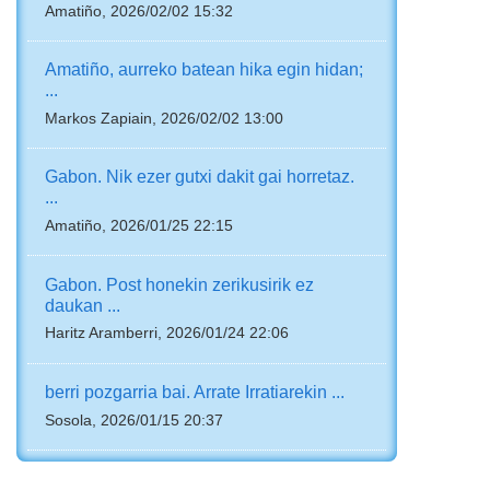
Amatiño, 2026/02/02 15:32
Amatiño, aurreko batean hika egin hidan;
...
Markos Zapiain, 2026/02/02 13:00
Gabon. Nik ezer gutxi dakit gai horretaz.
...
Amatiño, 2026/01/25 22:15
Gabon. Post honekin zerikusirik ez
daukan ...
Haritz Aramberri, 2026/01/24 22:06
berri pozgarria bai. Arrate Irratiarekin ...
Sosola, 2026/01/15 20:37