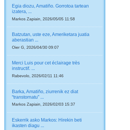
Egia diozu, Amatiño. Gorrotoa tartean
izatera, ...
Markos Zapiain, 2026/05/05 11:58
Batzutan, uste eze, Ameriketara juatia
aberastian ...
Oier G, 2026/04/30 09:07
Merci Luis pour cet éclairage très
instructif. ...
Rabevolo, 2026/02/11 11:46
Barka, Amatiño, ziurrenik ez diat
“transtornatu” ...
Markos Zapiain, 2026/02/03 15:37
Eskerrik asko Markos: Hirekin beti
ikasten diagu ...