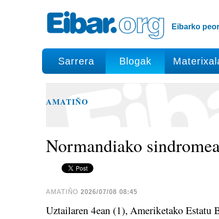
Edukira
Tresna
salto
pertsonalak
egin
Eibarko peor
|
Salto
egin
Sarrera
Blogak
Materixal
nabigazioara
AMATIÑO
Normandiako sindrome
AMATIÑO
2026/07/08 08:45
Uztailaren 4ean (1), Ameriketako Estatu 