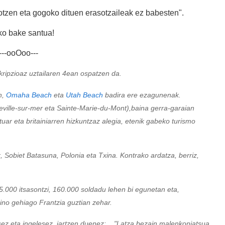
otzen eta gogoko dituen erasotzaileak ez babesten".
ko bake santua!
---ooOoo---
kripzioaz uztailaren 4ean ospatzen da.
n,
Omaha Beach
eta
Utah Beach
badira ere ezagunenak.
leville-sur-mer eta Sainte-Marie-du-Mont),baina gerra-garaian
tuar eta britainiarren hizkuntzaz alegia, etenik gabeko turismo
, Sobiet Batasuna, Polonia eta Txina. Kontrako ardatza, berriz,
5.000 itsasontzi, 160.000 soldadu lehen bi egunetan eta,
aino gehiago Frantzia guztian zehar.
sez eta ingelesez jartzen duenez: ..."Latza bezain malenkoniatsua,