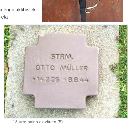
xiengo aktibistek
 eta
18 urte baino ez zituen (5)