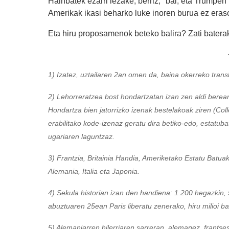
Hainbatek ezarri lezake, berriz, "bai, eta Trumpen
Amerikak ikasi beharko luke inoren burua ez eras
Eta hiru proposamenok beteko balira? Zati batera
1) Izatez, uztailaren 2an omen da, baina okerreko trans
2) Lehorreratzea bost hondartzatan izan zen aldi berea
Hondartza bien jatorrizko izenak bestelakoak ziren (Col
erabilitako kode-izenaz geratu dira betiko-edo, estatuba
ugariaren laguntzaz.
3) Frantzia, Britainia Handia, Ameriketako Estatu Batuak
Alemania, Italia eta Japonia.
4) Sekula historian izan den handiena: 1.200 hegazkin, 
abuztuaren 25ean Paris liberatu zenerako, hiru milioi b
5) Alemaniarren hilerriaren sarreran, alemanez, frantse