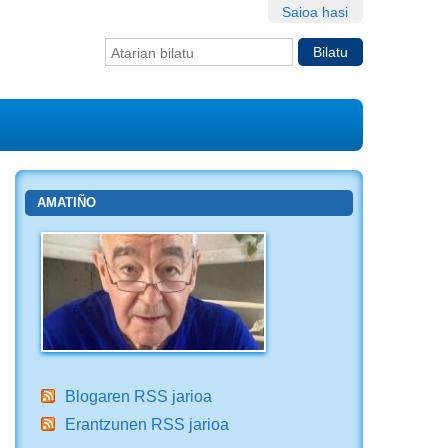
Saioa hasi
Bilatu atarian
Bilaketa
aurreratua…
AMATIÑO
Blogaren RSS jarioa
Erantzunen RSS jarioa