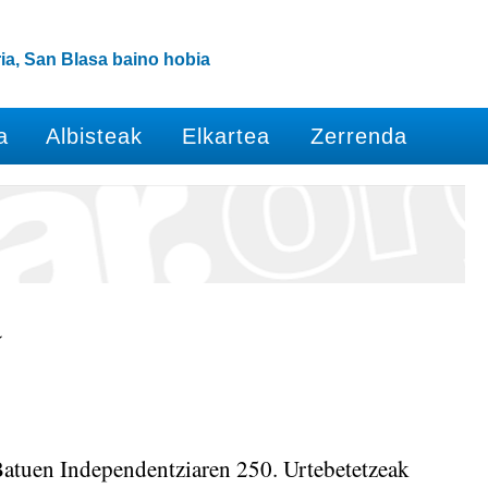
ia, San Blasa baino hobia
a
Albisteak
Elkartea
Zerrenda
a
Batuen Independentziaren 250. Urtebetetzeak