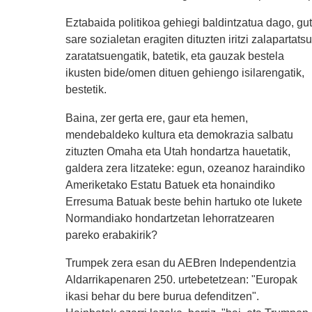
Eztabaida politikoa gehiegi baldintzatua dago, gut
sare sozialetan eragiten dituzten iritzi zalapartatsu
zaratatsuengatik, batetik, eta gauzak bestela
ikusten bide/omen dituen gehiengo isilarengatik,
bestetik.
Baina, zer gerta ere, gaur eta hemen,
mendebaldeko kultura eta demokrazia salbatu
zituzten Omaha eta Utah hondartza hauetatik,
galdera zera litzateke: egun, ozeanoz haraindiko
Ameriketako Estatu Batuek eta honaindiko
Erresuma Batuak beste behin hartuko ote lukete
Normandiako hondartzetan lehorratzearen
pareko erabakirik?
Trumpek zera esan du AEBren Independentzia
Aldarrikapenaren 250. urtebetetzean: "Europak
ikasi behar du bere burua defenditzen".