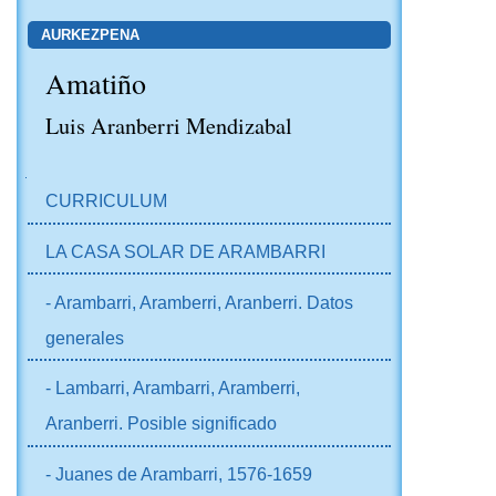
AURKEZPENA
Amatiño
Luis Aranberri Mendizabal
NABIGAZIOA
CURRICULUM
LA CASA SOLAR DE ARAMBARRI
- Arambarri, Aramberri, Aranberri. Datos
generales
- Lambarri, Arambarri, Aramberri,
Aranberri. Posible significado
- Juanes de Arambarri, 1576-1659