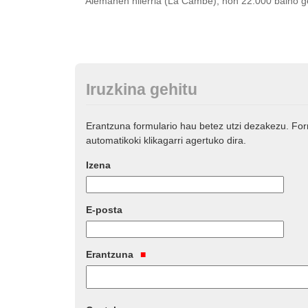
Alemanen hilerria (La Cambe), non 22.000 baino ge
Iruzkina gehitu
Erantzuna formulario hau betez utzi dezakezu. Fo
automatikoki klikagarri agertuko dira.
Izena
E-posta
Erantzuna