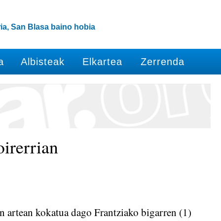
ia, San Blasa baino hobia
a
Albisteak
Elkartea
Zerrenda
irerrian
en artean kokatua dago Frantziako bigarren (1)