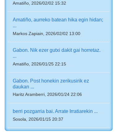
Amatiño, 2026/02/02 15:32
Amatiño, aurreko batean hika egin hidan;
...
Markos Zapiain, 2026/02/02 13:00
Gabon. Nik ezer gutxi dakit gai horretaz.
...
Amatiño, 2026/01/25 22:15
Gabon. Post honekin zerikusirik ez
daukan ...
Haritz Aramberri, 2026/01/24 22:06
berri pozgarria bai. Arrate Irratiarekin ...
Sosola, 2026/01/15 20:37