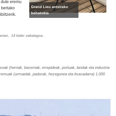
n dute eremu
Grand Lieu antzirako
a bertako
behatokia
biltzerik.
anian, 14 bider zabalagoa..
oak (herriak, baserriak, errepideak, portuak, landak eta industria-
 eremuak (urmaelak, padurak, hezegunea eta itsasadarra) 1.000