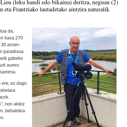
Lieu (leku handi edo bikaina) deritza, neguan (2)
 eta Frantziako lautadetako aintzira naturalik
tua da,
ren kasa 270
 30 arrain-
en paradisua
arik gabeko
zti aurrez
barrena.
 ere, ez dago
okietara
ezik.
u
”, non aldez
en, behatokia
n.