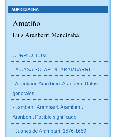
AURKEZPENA
Amatiño
Luis Aranberri Mendizabal
NABIGAZIOA
CURRICULUM
LA CASA SOLAR DE ARAMBARRI
- Arambarri, Aramberri, Aranberri. Datos
generales
- Lambarri, Arambarri, Aramberri,
Aranberri. Posible significado
- Juanes de Arambarri, 1576-1659