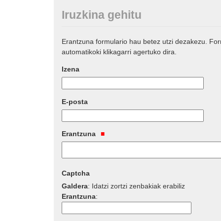
Iruzkina gehitu
Erantzuna formulario hau betez utzi dezakezu. Fo
automatikoki klikagarri agertuko dira.
Izena
E-posta
Erantzuna
Captcha
Galdera
:
Idatzi zortzi zenbakiak erabiliz
Erantzuna
: