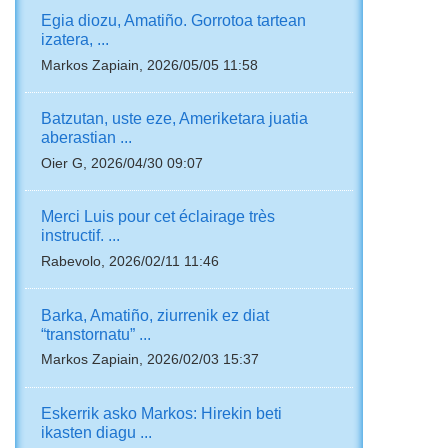
Egia diozu, Amatiño. Gorrotoa tartean
izatera, ...
Markos Zapiain, 2026/05/05 11:58
Batzutan, uste eze, Ameriketara juatia
aberastian ...
Oier G, 2026/04/30 09:07
Merci Luis pour cet éclairage très
instructif. ...
Rabevolo, 2026/02/11 11:46
Barka, Amatiño, ziurrenik ez diat
“transtornatu” ...
Markos Zapiain, 2026/02/03 15:37
Eskerrik asko Markos: Hirekin beti
ikasten diagu ...