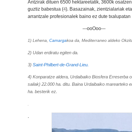
Antzirak dituen 6500 hektareetatik, 3600k osatze
guztiz babestua (
). Basazainak, zientzialariak et
4
arrantzale profesionalek baino ez dute txalupatan i
---ooOoo---
1) Lehena,
Camarga
koa da, Mediterraneo aldeko Okzit
2) Udan erdiratu egiten da.
3)
Saint-Philbert-de-Grand-Lieu.
4) Konparatze aldera, Urdaibaiko Biosfera Erreserba os
sailak) 22.000 ha. ditu. Baina Urdaibaiko marearteko
ha. besterik ez.
.
.