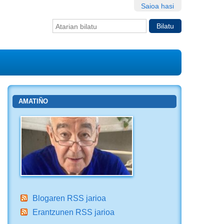
Saioa hasi
Bilatu atarian
Bilaketa
aurreratua…
AMATIÑO
Blogaren RSS jarioa
Erantzunen RSS jarioa