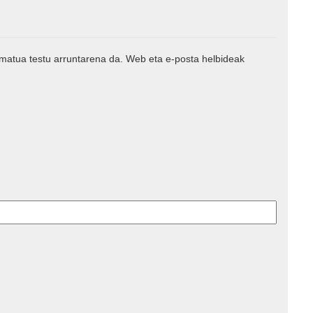
rmatua testu arruntarena da. Web eta e-posta helbideak