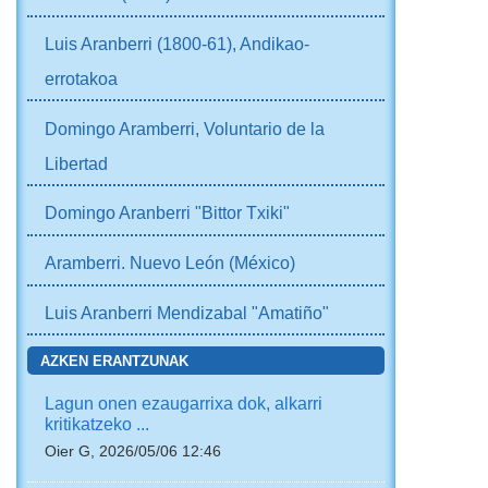
Luis Aranberri (1800-61), Andikao-
errotakoa
Domingo Aramberri, Voluntario de la
Libertad
Domingo Aranberri "Bittor Txiki"
Aramberri. Nuevo León (México)
Luis Aranberri Mendizabal "Amatiño"
AZKEN ERANTZUNAK
Lagun onen ezaugarrixa dok, alkarri
kritikatzeko ...
Oier G, 2026/05/06 12:46