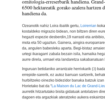
ornitologia-erreserbarik handiena. Grand-
6500 hektareatik gorako azalera hartzen du
handiena da.
Ozeanotik nahiz Loira ibaitik gertu,
Loirerrian
koka
kostaldeko migrazio bidean, non biltzen diren eu
hegazti espezie desberdin,19 narrasti eta anbibio,
mota eta 50 ugaztun. Gainera, aingira europarrar
da, angulen babesleku aparta. Begi-bistaz amaier
urtegi ikaragarri zabala bezain isila, hamaika hega
aurre direla, urmael eta landaretza sakabanatuan 
Inguruan betidaniko arrantzale herrixkarik (
) bada
3
errepide-sarerik, ez autoz barruan sartzerik, behat
hurbiltzeko oinezko bidezidor banaka batzuk izan 
Horietako bat da “
La Maison du Lac de Grand-Lie
aurretik hitzartutako bisita gidatuak antolatzen dir
dagoen eta argazkiak ateratzeko aukera eskaintze