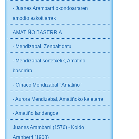
- Juanes Arambarri okondoarraren
amodio azkoitiarrak
AMATIÑO BASERRIA
- Mendizabal. Zenbait datu
- Mendizabal sortetxetik, Amatiño
baserrira
- Ciriaco Mendizabal "Amatiño"
- Aurora Mendizabal, Amatiñoko kaletarra
- Amatiño fandangoa
Juanes Arambarri (1576) - Koldo
Aranberri (1908)