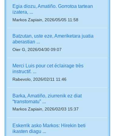
Egia diozu, Amatiño. Gorrotoa tartean
izatera, ...
Markos Zapiain, 2026/05/05 11:58
Batzutan, uste eze, Ameriketara juatia
aberastian ...
Oier G, 2026/04/30 09:07
Merci Luis pour cet éclairage très
instructif. ...
Rabevolo, 2026/02/11 11:46
Barka, Amatiño, ziurrenik ez diat
“transtornatu” ...
Markos Zapiain, 2026/02/03 15:37
Eskerrik asko Markos: Hirekin beti
ikasten diagu ...