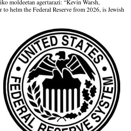
hiko moldeetan agertarazi: “Kevin Warsh,
 to helm the Federal Reserve from 2026, is Jewish