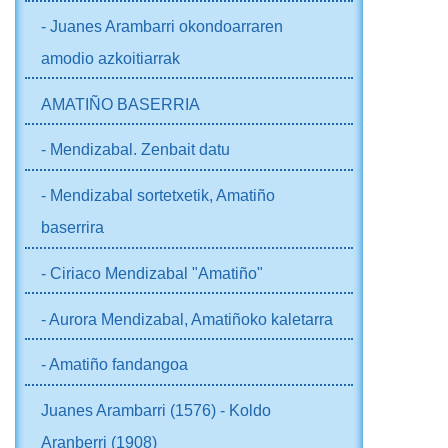
- Juanes Arambarri okondoarraren
amodio azkoitiarrak
AMATIÑO BASERRIA
- Mendizabal. Zenbait datu
- Mendizabal sortetxetik, Amatiño
baserrira
- Ciriaco Mendizabal "Amatiño"
- Aurora Mendizabal, Amatiñoko kaletarra
- Amatiño fandangoa
Juanes Arambarri (1576) - Koldo
Aranberri (1908)