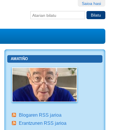
Saioa hasi
Bilatu atarian
Bilaketa
aurreratua…
AMATIÑO
Blogaren RSS jarioa
Erantzunen RSS jarioa