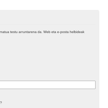
rmatua testu arruntarena da. Web eta e-posta helbideak
 ?