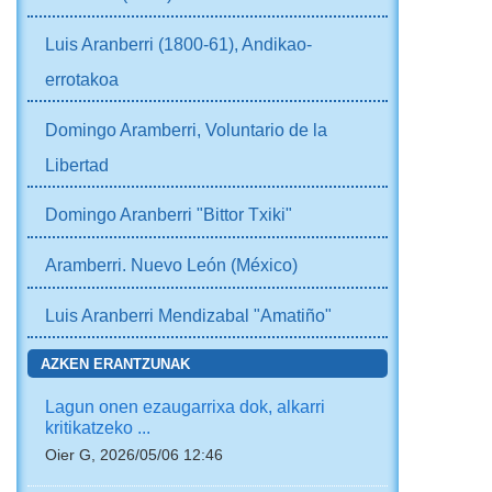
Luis Aranberri (1800-61), Andikao-
errotakoa
Domingo Aramberri, Voluntario de la
Libertad
Domingo Aranberri "Bittor Txiki"
Aramberri. Nuevo León (México)
Luis Aranberri Mendizabal "Amatiño"
AZKEN ERANTZUNAK
Lagun onen ezaugarrixa dok, alkarri
kritikatzeko ...
Oier G, 2026/05/06 12:46