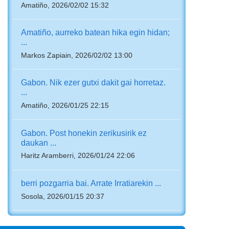
Amatiño, 2026/02/02 15:32
Amatiño, aurreko batean hika egin hidan;
...
Markos Zapiain, 2026/02/02 13:00
Gabon. Nik ezer gutxi dakit gai horretaz.
...
Amatiño, 2026/01/25 22:15
Gabon. Post honekin zerikusirik ez
daukan ...
Haritz Aramberri, 2026/01/24 22:06
berri pozgarria bai. Arrate Irratiarekin ...
Sosola, 2026/01/15 20:37