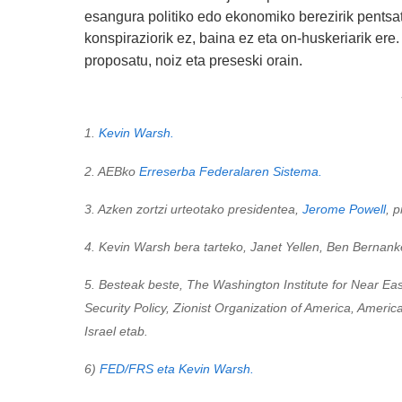
esangura politiko edo ekonomiko berezirik pentsat
konspiraziorik ez, baina ez eta on-huskeriarik er
proposatu, noiz eta preseski orain.
1.
Kevin Warsh.
2. AEBko
Erreserba Federalaren Sistema.
3. Azken zortzi urteotako presidentea,
Jerome Powell
, 
4. Kevin Warsh bera tarteko, Janet Yellen, Ben Bernank
5. Besteak beste, The Washington Institute for Near East 
Security Policy, Zionist Organization of America, America
Israel etab.
6)
FED/FRS eta Kevin Warsh.