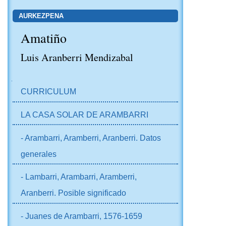
AURKEZPENA
Amatiño
Luis Aranberri Mendizabal
NABIGAZIOA
CURRICULUM
LA CASA SOLAR DE ARAMBARRI
- Arambarri, Aramberri, Aranberri. Datos
generales
- Lambarri, Arambarri, Aramberri,
Aranberri. Posible significado
- Juanes de Arambarri, 1576-1659