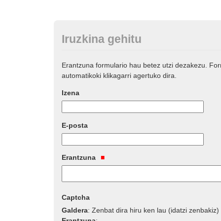
Iruzkina gehitu
Erantzuna formulario hau betez utzi dezakezu. Fo
automatikoki klikagarri agertuko dira.
Izena
E-posta
Erantzuna
Captcha
Galdera
:
Zenbat dira hiru ken lau (idatzi zenbakiz)
Erantzuna
: