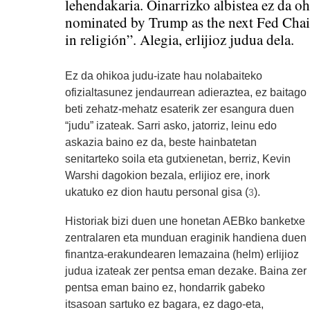
lehendakaria. Oinarrizko albistea ez da o
nominated by Trump as the next Fed Chair
in religión”. Alegia, erlijioz judua dela.
Ez da ohikoa judu-izate hau nolabaiteko
ofizialtasunez jendaurrean adieraztea, ez baitago
beti zehatz-mehatz esaterik zer esangura duen
“judu” izateak. Sarri asko, jatorriz, leinu edo
askazia baino ez da, beste hainbatetan
senitarteko soila eta gutxienetan, berriz, Kevin
Warshi dagokion bezala, erlijioz ere, inork
ukatuko ez dion hautu personal gisa (
).
3
Historiak bizi duen une honetan AEBko banketxe
zentralaren eta munduan eraginik handiena duen
finantza-erakundearen lemazaina (helm) erlijioz
judua izateak zer pentsa eman dezake. Baina zer
pentsa eman baino ez, hondarrik gabeko
itsasoan sartuko ez bagara, ez dago-eta,