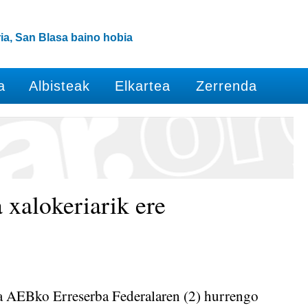
ia, San Blasa baino hobia
a
Albisteak
Elkartea
Zerrenda
 xalokeriarik ere
da AEBko Erreserba Federalaren (2) hurrengo