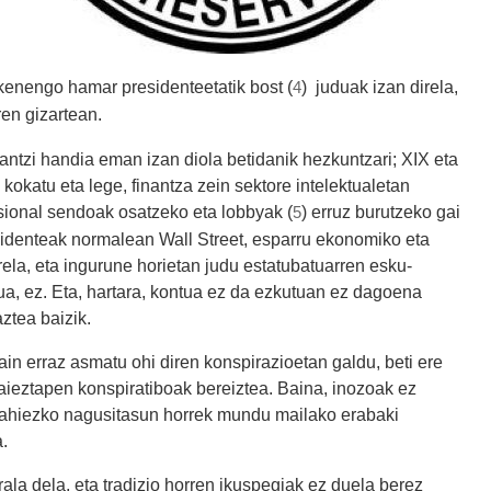
enengo hamar presidenteetatik bost (
) juduak izan direla,
4
en gizartean.
antzi handia eman izan diola betidanik hezkuntzari; XIX eta
okatu eta lege, finantza zein sektore intelektualetan
fesional sendoak osatzeko eta lobbyak (
) erruz burutzeko gai
5
esidenteak normalean Wall Street, esparru ekonomiko eta
rela, eta ingurune horietan judu estatubatuarren esku-
ua, ez. Eta, hartara, kontua ez da ezkutuan ez dagoena
ztea baizik.
ain erraz asmatu ohi diren konspirazioetan galdu, beti ere
aieztapen konspiratiboak bereiztea. Baina, inozoak ez
anahiezko nagusitasun horrek mundu mailako erabaki
.
ala dela, eta tradizio horren ikuspegiak ez duela berez