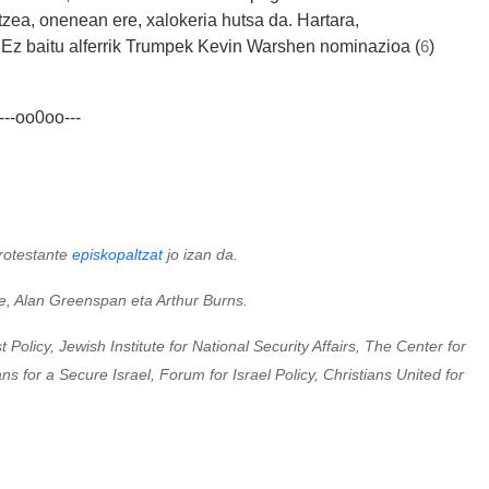
zea, onenean ere, xalokeria hutsa da. Hartara,
e. Ez baitu alferrik Trumpek Kevin Warshen nominazioa (
)
6
---oo0oo---
protestante
episkopaltzat
jo izan da.
e, Alan Greenspan eta Arthur Burns.
Policy, Jewish Institute for National Security Affairs, The Center for
ns for a Secure Israel, Forum for Israel Policy, Christians United for