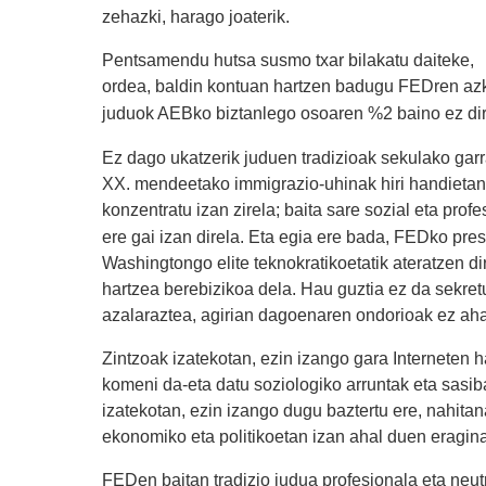
zehazki, harago joaterik.
Pentsamendu hutsa susmo txar bilakatu daiteke,
ordea, baldin kontuan hartzen badugu FEDren azk
juduok AEBko biztanlego osoaren %2 baino ez dir
Ez dago ukatzerik juduen tradizioak sekulako garr
XX. mendeetako immigrazio-uhinak hiri handietan k
konzentratu izan zirela; baita sare sozial eta pro
ere gai izan direla. Eta egia ere bada, FEDko pr
Washingtongo elite teknokratikoetatik ateratzen di
hartzea berebizikoa dela. Hau guztia ez da sekret
azalaraztea, agirian dagoenaren ondorioak ez aha
Zintzoak izatekotan, ezin izango gara Interneten h
komeni da-eta datu soziologiko arruntak eta sasib
izatekotan, ezin izango dugu baztertu ere, nahit
ekonomiko eta politikoetan izan ahal duen eragina
FEDen baitan tradizio judua profesionala eta neutr